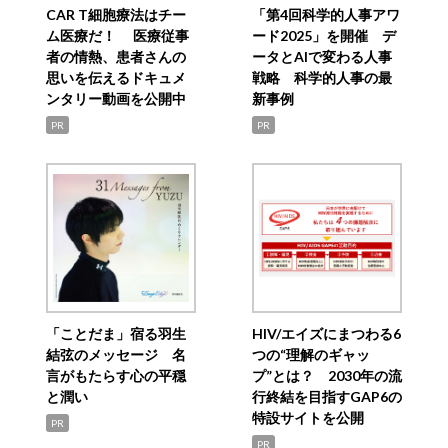
CAR T細胞療法はチー
「第4回科学的人事アワ
ム医療だ！ 医療従事
ード2025」を開催 デ
者の情熱、患者さんの
ータとAIで変わる人事
思いを伝えるドキュメ
戦略 科学的人事の最
ンタリー動画を公開中
新事例
PR
PR
「ことだま」宿る羽生
HIV/エイズにまつわる6
結弦のメッセージ 名
つの“理解のギャッ
言がもたらす心の平穏
プ”とは？ 2030年の流
と潤い
行終結を目指すGAP6の
特設サイトを公開
PR
PR