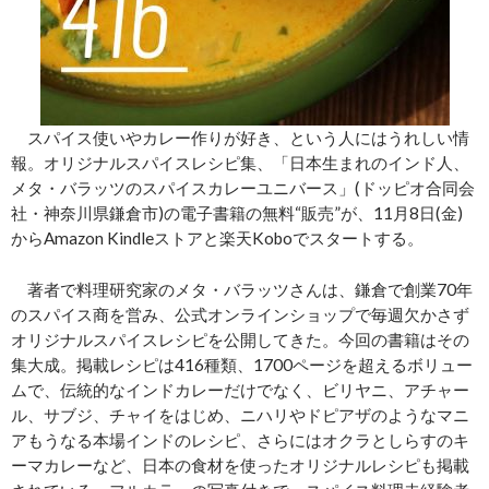
スパイス使いやカレー作りが好き、という人にはうれしい情
報。オリジナルスパイスレシピ集、「日本生まれのインド人、
メタ・バラッツのスパイスカレーユニバース」(ドッピオ合同会
社・神奈川県鎌倉市)の電子書籍の無料“販売”が、11月8日(金)
からAmazon Kindleストアと楽天Koboでスタートする。
著者で料理研究家のメタ・バラッツさんは、鎌倉で創業70年
のスパイス商を営み、公式オンラインショップで毎週欠かさず
オリジナルスパイスレシピを公開してきた。今回の書籍はその
集大成。掲載レシピは416種類、1700ページを超えるボリュー
ムで、伝統的なインドカレーだけでなく、ビリヤニ、アチャー
ル、サブジ、チャイをはじめ、ニハリやドピアザのようなマニ
アもうなる本場インドのレシピ、さらにはオクラとしらすのキ
ーマカレーなど、日本の食材を使ったオリジナルレシピも掲載