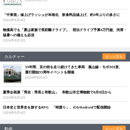
「中東発」値上げラッシュが本格化 飲食料品値上げ、約3年ぶりの多さに
2026年8月4日
物価高でも「夏は家族で長距離ドライブ」 宿泊ドライブ予算4万円超、渋滞・
猛暑への備えも必須
2026年8月3日
カルチャー
もっと見る
55年間、京の街を走り続けてきた車両 嵐山線・モボ301形、
運行開始55周年イベントを開催
2026年8月6日
夏季企画展「秀吉・秀長と和歌山」 和歌山市立博物館で8月8日から
2026年8月6日
日本史と世界史を旅するRPG 「時渡り」、iOS/Androidで配信開始
2026年8月6日
動画
もっと見る