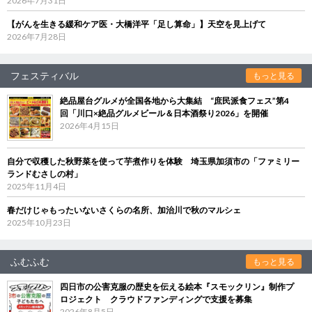
2026年7月31日
【がんを生きる緩和ケア医・大橋洋平「足し算命」】天空を見上げて
2026年7月28日
フェスティバル
もっと見る
絶品屋台グルメが全国各地から大集結 “庶民派食フェス”第4
回「川口×絶品グルメビール＆日本酒祭り2026」を開催
2026年4月15日
自分で収穫した秋野菜を使って芋煮作りを体験 埼玉県加須市の「ファミリー
ランドむさしの村」
2025年11月4日
春だけじゃもったいないさくらの名所、加治川で秋のマルシェ
2025年10月23日
ふむふむ
もっと見る
四日市の公害克服の歴史を伝える絵本『スモックリン』制作プ
ロジェクト クラウドファンディングで支援を募集
2026年8月5日