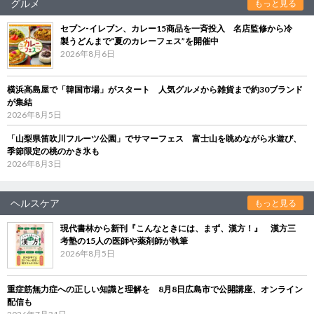
グルメ
もっと見る
セブン‐イレブン、カレー15商品を一斉投入 名店監修から冷
製うどんまで“夏のカレーフェス”を開催中
2026年8月6日
横浜高島屋で「韓国市場」がスタート 人気グルメから雑貨まで約30ブランド
が集結
2026年8月5日
「山梨県笛吹川フルーツ公園」でサマーフェス 富士山を眺めながら水遊び、
季節限定の桃のかき氷も
2026年8月3日
ヘルスケア
もっと見る
現代書林から新刊『こんなときには、まず、漢方！』 漢方三
考塾の15人の医師や薬剤師が執筆
2026年8月5日
重症筋無力症への正しい知識と理解を 8月8日広島市で公開講座、オンライン
配信も