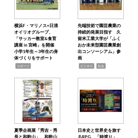
横浜F・マリノス×日清
先端技術で園芸農業の
オイリオグループ、
持続的発展目指す 久
「サッカー教室&食育
留米工業大学が「ふく
講座 in 宮崎」を開催
おか未来型園芸農業創
小学1年生～3年生の身
出コンソーシアム」参
体づくりをサポート
画
,
,
,
スポーツ
ビジネス
社会
夏季企画展「秀吉・秀
日本史と世界史を旅す
長と和歌山」 和歌山
るRPG 「時渡り」、