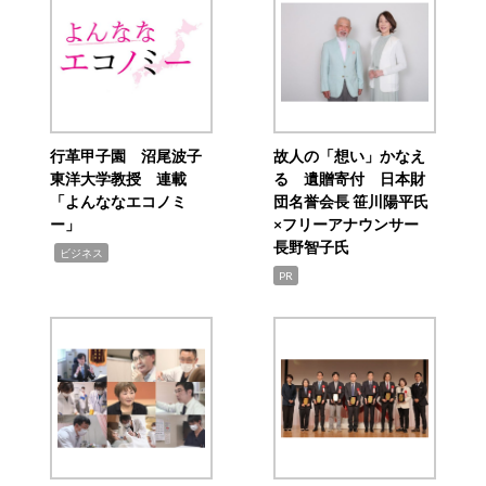
行革甲子園 沼尾波子
故人の「想い」かなえ
東洋大学教授 連載
る 遺贈寄付 日本財
「よんななエコノミ
団名誉会長 笹川陽平氏
ー」
×フリーアナウンサー
長野智子氏
,
ビジネス
PR