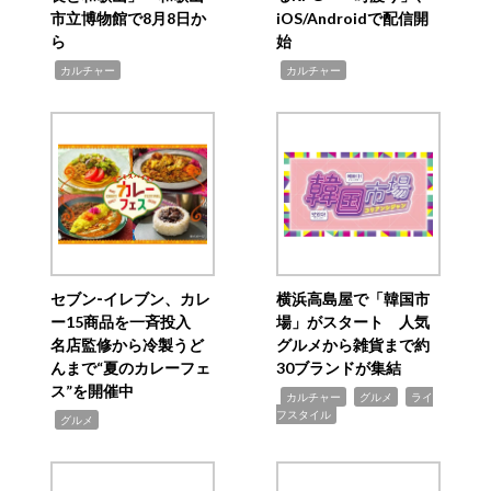
市立博物館で8月8日か
iOS/Androidで配信開
ら
始
,
,
カルチャー
カルチャー
セブン‐イレブン、カレ
横浜高島屋で「韓国市
ー15商品を一斉投入
場」がスタート 人気
名店監修から冷製うど
グルメから雑貨まで約
んまで“夏のカレーフェ
30ブランドが集結
ス”を開催中
,
,
,
カルチャー
グルメ
ライ
フスタイル
,
グルメ