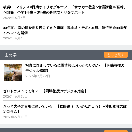
横浜F・マリノス×日清オイリオグループ、「サッカー教室&食育講座 in 宮崎」
を開催 小学1年生～3年生の身体づくりをサポート
2026年8月6日
55年間、京の街を走り続けてきた車両 嵐山線・モボ301形、運行開始55周年
イベントを開催
2026年8月6日
まめ学
もっと見る
写真に埋まっている位置情報はおっかないのか 【岡嶋教授の
デジタル指南】
2026年7月22日
ゼロトラストって何？ 【岡嶋教授のデジタル指南】
2026年6月18日
きっと大平元首相は泣いている 【政眼鏡（せいがんきょう）－本田雅俊の政
治コラム】
2026年6月10日