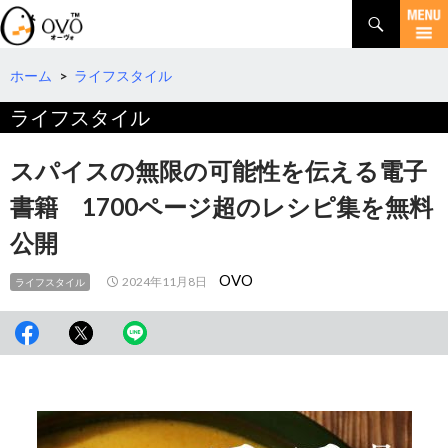
検
索
コ
ン
テ
ホーム
>
ライフスタイル
ン
ライフスタイル
ツ
へ
移
スパイスの無限の可能性を伝える電子
動
書籍 1700ページ超のレシピ集を無料
公開
OVO
2024年11月8日
ライフスタイル