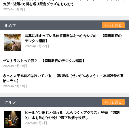
カ所・近畿6カ所を巡り限定グッズをもらおう
2026年8月8日
まめ学
もっと見る
写真に埋まっている位置情報はおっかないのか 【岡嶋教授の
デジタル指南】
2026年7月22日
ゼロトラストって何？ 【岡嶋教授のデジタル指南】
2026年6月18日
きっと大平元首相は泣いている 【政眼鏡（せいがんきょう）－本田雅俊の政
治コラム】
2026年6月10日
グルメ
もっと見る
ビールだけ飲むと倒れる「ふらつくビアグラス」発売 “強制
的に水を飲む”仕掛けで適正飲酒を後押し
2026年8月7日