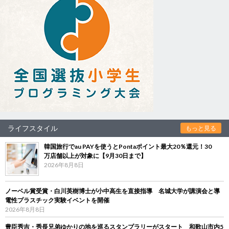
ライフスタイル
もっと見る
韓国旅行でau PAYを使うとPontaポイント最大20％還元！30
万店舗以上が対象に【9月30日まで】
2026年8月8日
ノーベル賞受賞・白川英樹博士が小中高生を直接指導 名城大学が講演会と導
電性プラスチック実験イベントを開催
2026年8月8日
豊臣秀吉・秀長兄弟ゆかりの地を巡るスタンプラリーがスタート 和歌山市内5