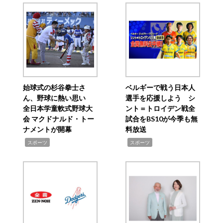
始球式の杉谷拳士さ
ベルギーで戦う日本人
ん、野球に熱い思い
選手を応援しよう シ
全日本学童軟式野球大
ント＝トロイデン戦全
会 マクドナルド・トー
試合をBS10が今季も無
ナメントが開幕
料放送
,
,
スポーツ
スポーツ