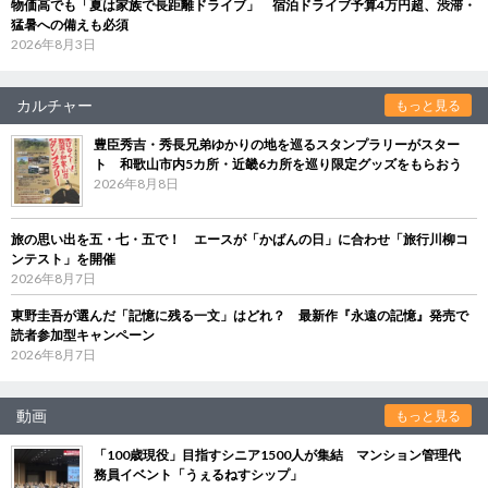
物価高でも「夏は家族で長距離ドライブ」 宿泊ドライブ予算4万円超、渋滞・
猛暑への備えも必須
2026年8月3日
カルチャー
もっと見る
豊臣秀吉・秀長兄弟ゆかりの地を巡るスタンプラリーがスター
ト 和歌山市内5カ所・近畿6カ所を巡り限定グッズをもらおう
2026年8月8日
旅の思い出を五・七・五で！ エースが「かばんの日」に合わせ「旅行川柳コ
ンテスト」を開催
2026年8月7日
東野圭吾が選んだ「記憶に残る一文」はどれ？ 最新作『永遠の記憶』発売で
読者参加型キャンペーン
2026年8月7日
動画
もっと見る
「100歳現役」目指すシニア1500人が集結 マンション管理代
務員イベント「うぇるねすシップ」