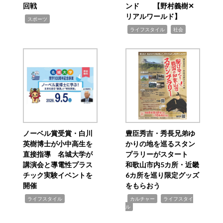
回戦
ンド 【野村義樹✕
リアルワールド】
,
スポーツ
,
,
ライフスタイル
社会
ノーベル賞受賞・白川
豊臣秀吉・秀長兄弟ゆ
英樹博士が小中高生を
かりの地を巡るスタン
直接指導 名城大学が
プラリーがスタート
講演会と導電性プラス
和歌山市内5カ所・近畿
チック実験イベントを
6カ所を巡り限定グッズ
開催
をもらおう
,
,
,
ライフスタイル
カルチャー
ライフスタイ
ル