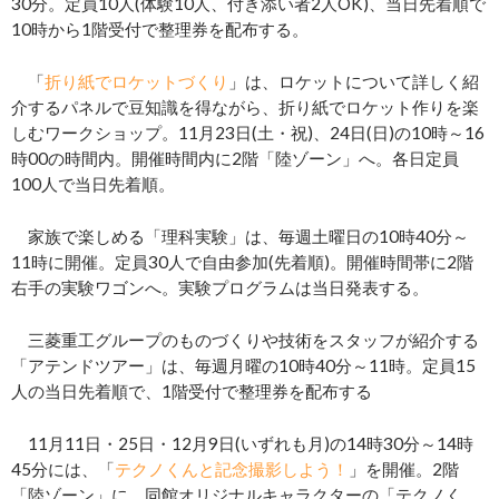
30分。定員10人(体験10人、付き添い者2人OK)、当日先着順で
10時から1階受付で整理券を配布する。
「
折り紙でロケットづくり
」は、ロケットについて詳しく紹
介するパネルで豆知識を得ながら、折り紙でロケット作りを楽
しむワークショップ。11月23日(土・祝)、24日(日)の10時～16
時00の時間内。開催時間内に2階「陸ゾーン」へ。各日定員
100人で当日先着順。
家族で楽しめる「理科実験」は、毎週土曜日の10時40分～
11時に開催。定員30人で自由参加(先着順)。開催時間帯に2階
右手の実験ワゴンへ。実験プログラムは当日発表する。
三菱重工グループのものづくりや技術をスタッフが紹介する
「アテンドツアー」は、毎週月曜の10時40分～11時。定員15
人の当日先着順で、1階受付で整理券を配布する
11月11日・25日・12月9日(いずれも月)の14時30分～14時
45分には、「
テクノくんと記念撮影しよう！
」を開催。2階
「陸ゾーン」に、同館オリジナルキャラクターの「テクノく