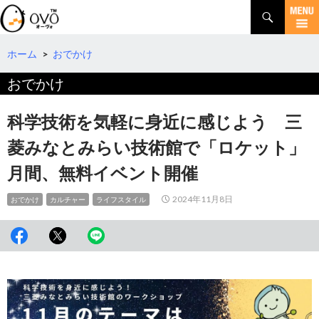
検
索
コ
ン
テ
ホーム
>
おでかけ
ン
おでかけ
ツ
へ
移
科学技術を気軽に身近に感じよう 三
動
菱みなとみらい技術館で「ロケット」
月間、無料イベント開催
2024年11月8日
おでかけ
カルチャー
ライフスタイル