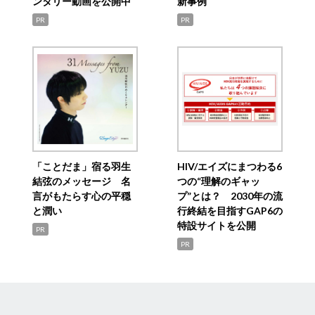
ンタリー動画を公開中
新事例
PR
PR
「ことだま」宿る羽生
HIV/エイズにまつわる6
結弦のメッセージ 名
つの“理解のギャッ
言がもたらす心の平穏
プ”とは？ 2030年の流
と潤い
行終結を目指すGAP6の
特設サイトを公開
PR
PR