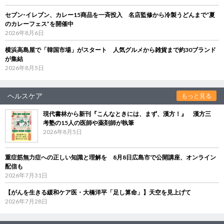
セブン‐イレブン、カレー15商品を一斉投入 名店監修から冷製うどんまで“夏
のカレーフェス”を開催中
2026年8月6日
横浜高島屋で「韓国市場」がスタート 人気グルメから雑貨まで約30ブランド
が集結
2026年8月5日
ヘルスケア
もっと見る
現代書林から新刊『こんなときには、まず、漢方！』 漢方三
考塾の15人の医師や薬剤師が執筆
2026年8月5日
重症筋無力症への正しい知識と理解を 8月8日広島市で公開講座、オンライン
配信も
2026年7月31日
【がんを生きる緩和ケア医・大橋洋平「足し算命」】天空を見上げて
2026年7月28日