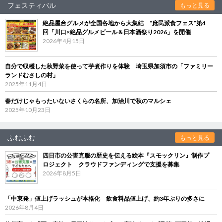
フェスティバル
もっと見る
絶品屋台グルメが全国各地から大集結 “庶民派食フェス”第4
回「川口×絶品グルメビール＆日本酒祭り2026」を開催
2026年4月15日
自分で収穫した秋野菜を使って芋煮作りを体験 埼玉県加須市の「ファミリー
ランドむさしの村」
2025年11月4日
春だけじゃもったいないさくらの名所、加治川で秋のマルシェ
2025年10月23日
ふむふむ
もっと見る
四日市の公害克服の歴史を伝える絵本『スモックリン』制作プ
ロジェクト クラウドファンディングで支援を募集
2026年8月5日
「中東発」値上げラッシュが本格化 飲食料品値上げ、約3年ぶりの多さに
2026年8月4日