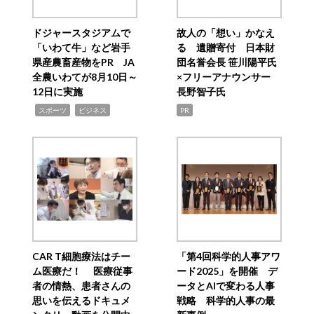
ドジャースタジアムで
故人の「想い」かなえ
「いわて牛」など岩手
る 遺贈寄付 日本財
県産農畜産物をPR JA
団名誉会長 笹川陽平氏
全農いわてが8月10日～
×フリーアナウンサー
12日に実施
長野智子氏
,
,
スポーツ
ビジネス
PR
CAR T細胞療法はチー
「第4回科学的人事アワ
ム医療だ！ 医療従事
ード2025」を開催 デ
者の情熱、患者さんの
ータとAIで変わる人事
思いを伝えるドキュメ
戦略 科学的人事の最