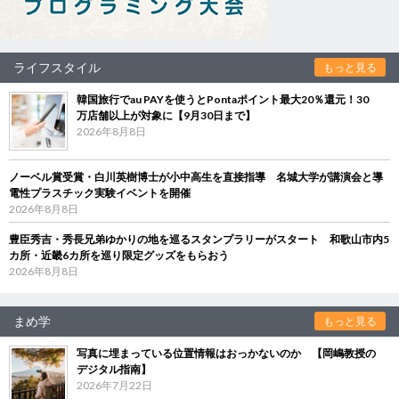
ライフスタイル
もっと見る
韓国旅行でau PAYを使うとPontaポイント最大20％還元！30
万店舗以上が対象に【9月30日まで】
2026年8月8日
ノーベル賞受賞・白川英樹博士が小中高生を直接指導 名城大学が講演会と導
電性プラスチック実験イベントを開催
2026年8月8日
豊臣秀吉・秀長兄弟ゆかりの地を巡るスタンプラリーがスタート 和歌山市内5
カ所・近畿6カ所を巡り限定グッズをもらおう
2026年8月8日
まめ学
もっと見る
写真に埋まっている位置情報はおっかないのか 【岡嶋教授の
デジタル指南】
2026年7月22日