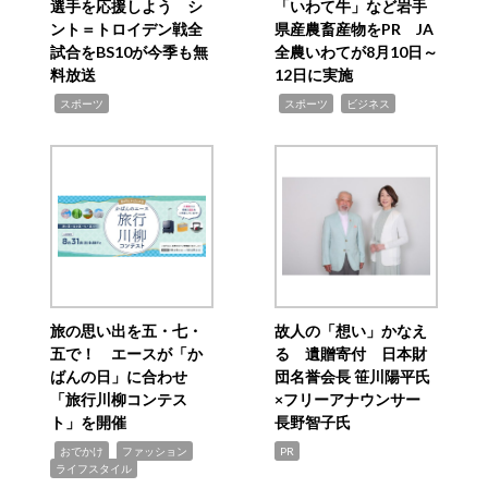
選手を応援しよう シ
「いわて牛」など岩手
ント＝トロイデン戦全
県産農畜産物をPR JA
試合をBS10が今季も無
全農いわてが8月10日～
料放送
12日に実施
,
,
,
スポーツ
スポーツ
ビジネス
旅の思い出を五・七・
故人の「想い」かなえ
五で！ エースが「か
る 遺贈寄付 日本財
ばんの日」に合わせ
団名誉会長 笹川陽平氏
「旅行川柳コンテス
×フリーアナウンサー
ト」を開催
長野智子氏
,
,
,
おでかけ
ファッション
PR
ライフスタイル