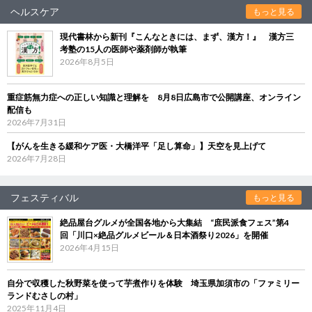
ヘルスケア
もっと見る
現代書林から新刊『こんなときには、まず、漢方！』 漢方三
考塾の15人の医師や薬剤師が執筆
2026年8月5日
重症筋無力症への正しい知識と理解を 8月8日広島市で公開講座、オンライン
配信も
2026年7月31日
【がんを生きる緩和ケア医・大橋洋平「足し算命」】天空を見上げて
2026年7月28日
フェスティバル
もっと見る
絶品屋台グルメが全国各地から大集結 “庶民派食フェス”第4
回「川口×絶品グルメビール＆日本酒祭り2026」を開催
2026年4月15日
自分で収穫した秋野菜を使って芋煮作りを体験 埼玉県加須市の「ファミリー
ランドむさしの村」
2025年11月4日