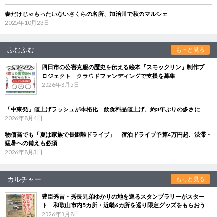
春だけじゃもったいないさくらの名所、加治川で秋のマルシェ
2025年10月23日
ふむふむ
もっと見る
四日市の公害克服の歴史を伝える絵本『スモックリン』制作プ
ロジェクト クラウドファンディングで支援を募集
2026年8月5日
「中東発」値上げラッシュが本格化 飲食料品値上げ、約3年ぶりの多さに
2026年8月4日
物価高でも「夏は家族で長距離ドライブ」 宿泊ドライブ予算4万円超、渋滞・
猛暑への備えも必須
2026年8月3日
カルチャー
もっと見る
豊臣秀吉・秀長兄弟ゆかりの地を巡るスタンプラリーがスター
ト 和歌山市内5カ所・近畿6カ所を巡り限定グッズをもらおう
2026年8月8日