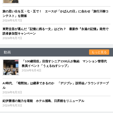
旅の思い出を五・七・五で！ エースが「かばんの日」に合わせ「旅行川柳コ
ンテスト」を開催
2026年8月7日
東野圭吾が選んだ「記憶に残る一文」はどれ？ 最新作『永遠の記憶』発売で
読者参加型キャンペーン
2026年8月7日
動画
もっと見る
「100歳現役」目指すシニア1500人が集結 マンション管理代
務員イベント「うぇるねすシップ」
2026年8月4日
AI時代、「暗黙知」は継承できるのか 「デジブレ」説明会／ラウンドテーブ
ル
2026年8月3日
紀伊勝浦の魅力を堪能 ホテル浦島、日昇館をリニューアル
2026年8月3日