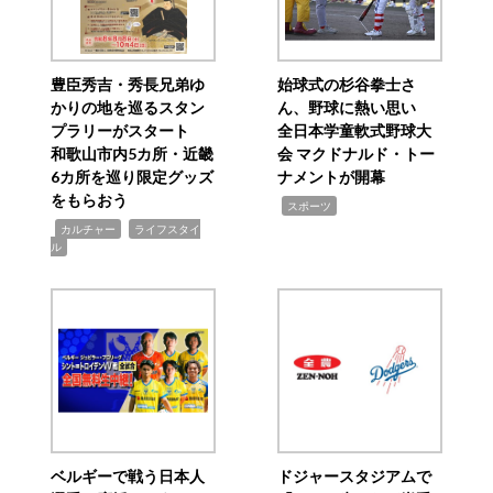
豊臣秀吉・秀長兄弟ゆ
始球式の杉谷拳士さ
かりの地を巡るスタン
ん、野球に熱い思い
プラリーがスタート
全日本学童軟式野球大
和歌山市内5カ所・近畿
会 マクドナルド・トー
6カ所を巡り限定グッズ
ナメントが開幕
をもらおう
,
スポーツ
,
,
カルチャー
ライフスタイ
ル
ベルギーで戦う日本人
ドジャースタジアムで