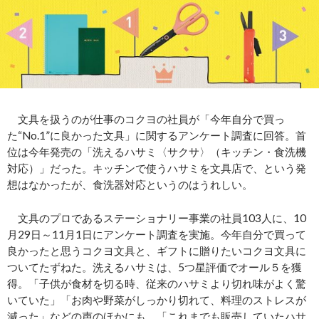
文具を扱うのが仕事のコクヨの社員が「今年自分で買っ
た“No.1”に良かった文具」に関するアンケート調査に回答。首
位は今年発売の「洗えるハサミ〈サクサ〉（キッチン・食洗機
対応）」だった。キッチンで使うハサミを文具店で、という発
想はなかったが、食洗器対応というのはうれしい。
文具のプロであるステーショナリー事業の社員103人に、10
月29日～11月1日にアンケート調査を実施。今年自分で買って
良かったと思うコクヨ文具と、ギフトに贈りたいコクヨ文具に
ついてたずねた。洗えるハサミは、5つ星評価でオール５を獲
得。「子供が食材を切る時、従来のハサミより切れ味がよく驚
いていた」「お肉や野菜がしっかり切れて、料理のストレスが
減った」などの声のほかにも、「これまでも販売していたハサ