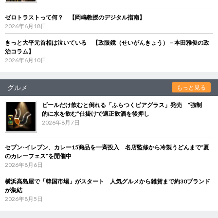
ゼロトラストって何？ 【岡嶋教授のデジタル指南】
2026年6月18日
きっと大平元首相は泣いている 【政眼鏡（せいがんきょう）－本田雅俊の政
治コラム】
2026年6月10日
グルメ
もっと見る
ビールだけ飲むと倒れる「ふらつくビアグラス」発売 “強制
的に水を飲む”仕掛けで適正飲酒を後押し
2026年8月7日
セブン‐イレブン、カレー15商品を一斉投入 名店監修から冷製うどんまで“夏
のカレーフェス”を開催中
2026年8月6日
横浜高島屋で「韓国市場」がスタート 人気グルメから雑貨まで約30ブランド
が集結
2026年8月5日