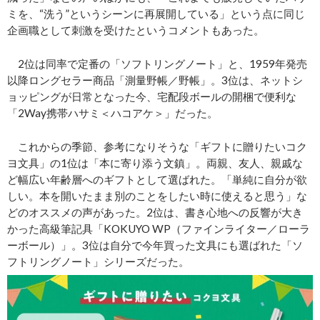
ミを、“洗う”というシーンに再展開している」という点に同じ
企画職として刺激を受けたというコメントもあった。
2位は同率で定番の「ソフトリングノート」と、1959年発売
以降ロングセラー商品「測量野帳／野帳」。3位は、ネットシ
ョッピングが日常となった今、宅配段ボールの開梱で便利な
「2Way携帯ハサミ＜ハコアケ＞」だった。
これからの季節、参考になりそうな「ギフトに贈りたいコク
ヨ文具」の1位は「本に寄り添う文鎮」。両親、友人、親戚な
ど幅広い年齢層へのギフトとして選ばれた。「単純に自分が欲
しい。本を開いたまま別のことをしたい時に使えると思う」な
どのオススメの声があった。2位は、書き心地への反響が大き
かった高級筆記具「KOKUYO WP（ファインライター／ローラ
ーボール）」。3位は自分で今年買った文具にも選ばれた「ソ
フトリングノート」シリーズだった。