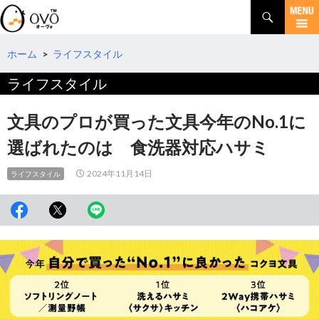
検
索
コ
ン
テ
ホーム
>
ライフスタイル
ン
ライフスタイル
ツ
へ
移
文具のプロが買った文具今年のNo.1に
動
選ばれたのは 食洗器対応ハサミ
2024年11月14日
ライフスタイル