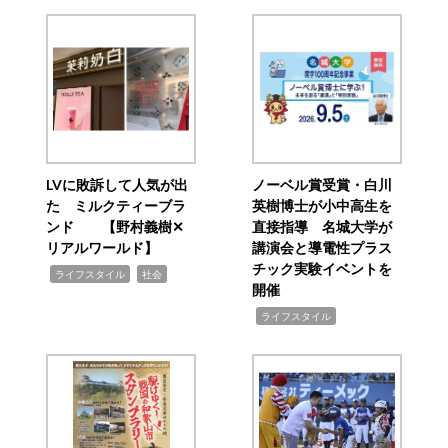
LVに敗訴して人気が出
ノーベル賞受賞・白川
た ミルクティーブラ
英樹博士が小中高生を
ンド 【野村義樹✕
直接指導 名城大学が
リアルワールド】
講演会と導電性プラス
チック実験イベントを
,
,
ライフスタイル
社会
開催
,
ライフスタイル