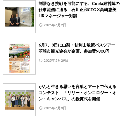
制限なき挑戦を可能にする、Copia経営陣の
仕事流儀に迫る 石川正和CEO✕高嶋恵美
HRマネージャー対談
2025年6月2日
6月7、8日に山梨・甘利山散策バスツアー
韮崎市観光協会が企画、参加費9800円
2025年5月29日
がんと生きる思いを言葉とアートで伝える
コンテスト 「リリー・オンコロジー・オ
ン・キャンバス」の授賞式を開催
2025年6月9日