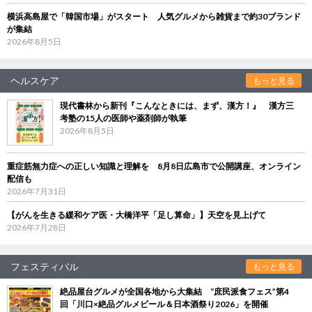
横浜高島屋で「韓国市場」がスタート 人気グルメから雑貨まで約30ブランド
が集結
2026年8月5日
ヘルスケア
もっと見る
現代書林から新刊『こんなときには、まず、漢方！』 漢方三
考塾の15人の医師や薬剤師が執筆
2026年8月5日
重症筋無力症への正しい知識と理解を 8月8日広島市で公開講座、オンライン
配信も
2026年7月31日
【がんを生きる緩和ケア医・大橋洋平「足し算命」】天空を見上げて
2026年7月28日
フェスティバル
もっと見る
絶品屋台グルメが全国各地から大集結 “庶民派食フェス”第4
回「川口×絶品グルメビール＆日本酒祭り2026」を開催