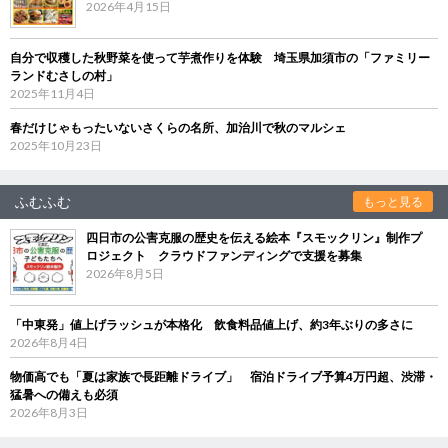
2026年4月15日
自分で収穫した秋野菜を使って芋煮作りを体験 埼玉県加須市の「ファミリー
ランドむさしの村」
2025年11月4日
春だけじゃもったいないさくらの名所、加治川で秋のマルシェ
2025年10月23日
ふむふむ
もっと見る
四日市の公害克服の歴史を伝える絵本『スモックリン』制作プ
ロジェクト クラウドファンディングで支援を募集
2026年8月5日
「中東発」値上げラッシュが本格化 飲食料品値上げ、約3年ぶりの多さに
2026年8月4日
物価高でも「夏は家族で長距離ドライブ」 宿泊ドライブ予算4万円超、渋滞・
猛暑への備えも必須
2026年8月3日