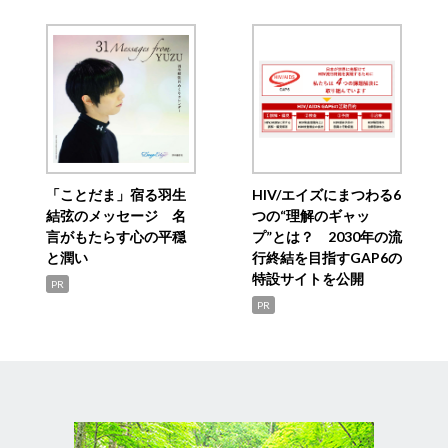
「ことだま」宿る羽生
HIV/エイズにまつわる6
結弦のメッセージ 名
つの“理解のギャッ
言がもたらす心の平穏
プ”とは？ 2030年の流
と潤い
行終結を目指すGAP6の
特設サイトを公開
PR
PR