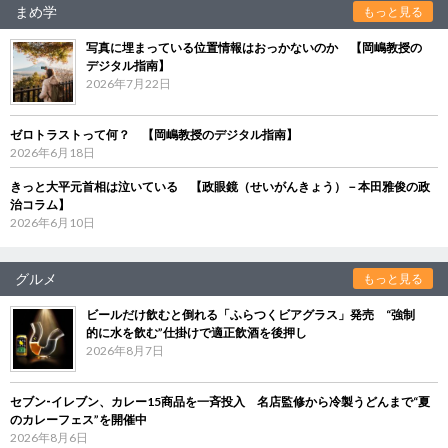
まめ学
もっと見る
写真に埋まっている位置情報はおっかないのか 【岡嶋教授の
デジタル指南】
2026年7月22日
ゼロトラストって何？ 【岡嶋教授のデジタル指南】
2026年6月18日
きっと大平元首相は泣いている 【政眼鏡（せいがんきょう）－本田雅俊の政
治コラム】
2026年6月10日
グルメ
もっと見る
ビールだけ飲むと倒れる「ふらつくビアグラス」発売 “強制
的に水を飲む”仕掛けで適正飲酒を後押し
2026年8月7日
セブン‐イレブン、カレー15商品を一斉投入 名店監修から冷製うどんまで“夏
のカレーフェス”を開催中
2026年8月6日