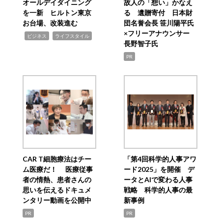
オールデイダイニング
故人の「想い」かなえ
を一新 ヒルトン東京
る 遺贈寄付 日本財
お台場、改装進む
団名誉会長 笹川陽平氏
×フリーアナウンサー
,
,
ビジネス
ライフスタイル
長野智子氏
PR
CAR T細胞療法はチー
「第4回科学的人事アワ
ム医療だ！ 医療従事
ード2025」を開催 デ
者の情熱、患者さんの
ータとAIで変わる人事
思いを伝えるドキュメ
戦略 科学的人事の最
ンタリー動画を公開中
新事例
PR
PR