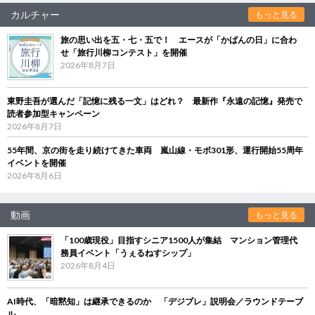
カルチャー
もっと見る
旅の思い出を五・七・五で！ エースが「かばんの日」に合わ
せ「旅行川柳コンテスト」を開催
2026年8月7日
東野圭吾が選んだ「記憶に残る一文」はどれ？ 最新作『永遠の記憶』発売で
読者参加型キャンペーン
2026年8月7日
55年間、京の街を走り続けてきた車両 嵐山線・モボ301形、運行開始55周年
イベントを開催
2026年8月6日
動画
もっと見る
「100歳現役」目指すシニア1500人が集結 マンション管理代
務員イベント「うぇるねすシップ」
2026年8月4日
AI時代、「暗黙知」は継承できるのか 「デジブレ」説明会／ラウンドテーブ
ル