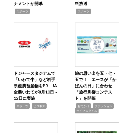
ナメントが開幕
料放送
,
,
スポーツ
スポーツ
ドジャースタジアムで
旅の思い出を五・七・
「いわて牛」など岩手
五で！ エースが「か
県産農畜産物をPR JA
ばんの日」に合わせ
全農いわてが8月10日～
「旅行川柳コンテス
12日に実施
ト」を開催
,
,
,
,
,
スポーツ
ビジネス
おでかけ
ファッション
ライフスタイル