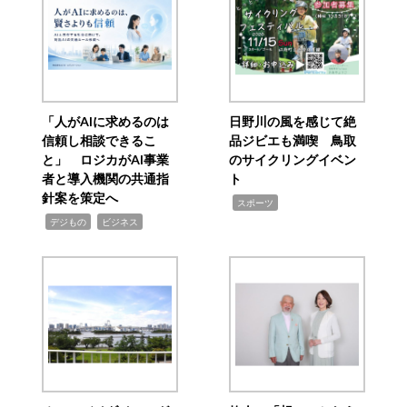
「人がAIに求めるのは
日野川の風を感じて絶
信頼し相談できるこ
品ジビエも満喫 鳥取
と」 ロジカがAI事業
のサイクリングイベン
者と導入機関の共通指
ト
針案を策定へ
,
スポーツ
,
,
デジもの
ビジネス