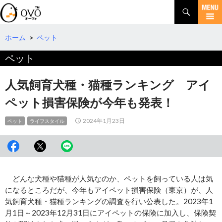
検
索
コ
ン
テ
ホーム
>
ペット
ン
ペット
ツ
へ
移
人気飼育犬種・猫種ランキング アイ
動
ペット損害保険が今年も発表！
2024年1月23日
ペット
ライフスタイル
どんな犬種や猫種が人気なのか、ペットを飼っている人は気
になるところだが、今年もアイペット損害保険（東京）が、人
気飼育犬種・猫種ランキングの調査を行い公表した。2023年1
月1日～2023年12月31日にアイペットの保険に加入し、保険契