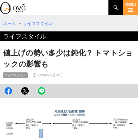
検
索
コ
ン
テ
ホーム
>
ライフスタイル
ン
ライフスタイル
ツ
へ
移
値上げの勢い多少は鈍化？ トマトショ
動
ックの影響も
2024年1月31日
ライフスタイル