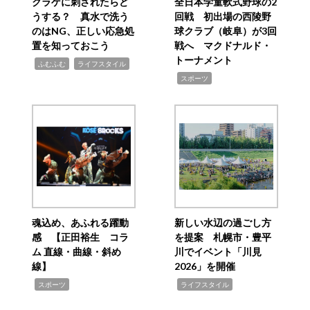
クラゲに刺されたらど
全日本学童軟式野球の2
うする？ 真水で洗う
回戦 初出場の西陵野
のはNG、正しい応急処
球クラブ（岐阜）が3回
置を知っておこう
戦へ マクドナルド・
トーナメント
,
,
ふむふむ
ライフスタイル
,
スポーツ
魂込め、あふれる躍動
新しい水辺の過ごし方
感 【正田裕生 コラ
を提案 札幌市・豊平
ム 直線・曲線・斜め
川でイベント「川見
線】
2026」を開催
,
,
スポーツ
ライフスタイル