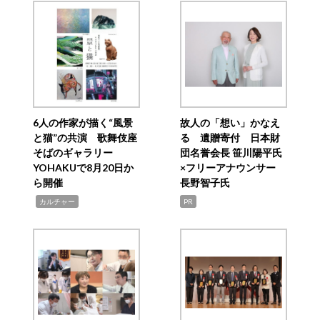
6人の作家が描く“風景
故人の「想い」かなえ
と猫”の共演 歌舞伎座
る 遺贈寄付 日本財
そばのギャラリー
団名誉会長 笹川陽平氏
YOHAKUで8月20日か
×フリーアナウンサー
ら開催
長野智子氏
,
カルチャー
PR