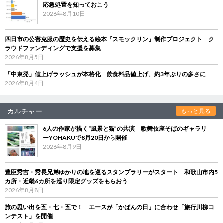
応急処置を知っておこう
2026年8月10日
四日市の公害克服の歴史を伝える絵本『スモックリン』制作プロジェクト ク
ラウドファンディングで支援を募集
2026年8月5日
「中東発」値上げラッシュが本格化 飲食料品値上げ、約3年ぶりの多さに
2026年8月4日
カルチャー
もっと見る
6人の作家が描く“風景と猫”の共演 歌舞伎座そばのギャラリ
ーYOHAKUで8月20日から開催
2026年8月9日
豊臣秀吉・秀長兄弟ゆかりの地を巡るスタンプラリーがスタート 和歌山市内5
カ所・近畿6カ所を巡り限定グッズをもらおう
2026年8月8日
旅の思い出を五・七・五で！ エースが「かばんの日」に合わせ「旅行川柳コ
ンテスト」を開催