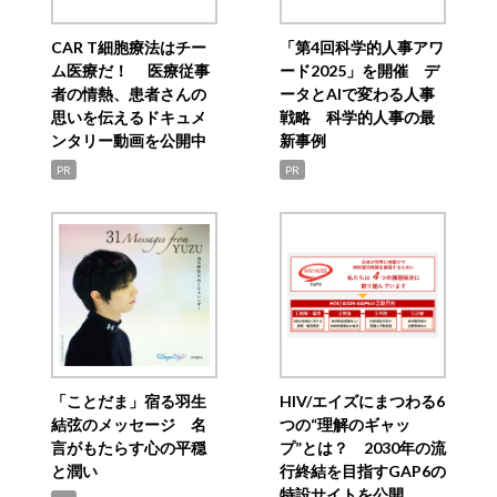
CAR T細胞療法はチー
「第4回科学的人事アワ
ム医療だ！ 医療従事
ード2025」を開催 デ
者の情熱、患者さんの
ータとAIで変わる人事
思いを伝えるドキュメ
戦略 科学的人事の最
ンタリー動画を公開中
新事例
PR
PR
「ことだま」宿る羽生
HIV/エイズにまつわる6
結弦のメッセージ 名
つの“理解のギャッ
言がもたらす心の平穏
プ”とは？ 2030年の流
と潤い
行終結を目指すGAP6の
特設サイトを公開