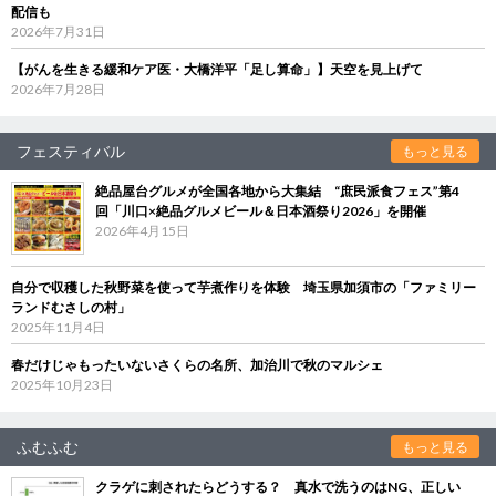
配信も
2026年7月31日
【がんを生きる緩和ケア医・大橋洋平「足し算命」】天空を見上げて
2026年7月28日
フェスティバル
もっと見る
絶品屋台グルメが全国各地から大集結 “庶民派食フェス”第4
回「川口×絶品グルメビール＆日本酒祭り2026」を開催
2026年4月15日
自分で収穫した秋野菜を使って芋煮作りを体験 埼玉県加須市の「ファミリー
ランドむさしの村」
2025年11月4日
春だけじゃもったいないさくらの名所、加治川で秋のマルシェ
2025年10月23日
ふむふむ
もっと見る
クラゲに刺されたらどうする？ 真水で洗うのはNG、正しい