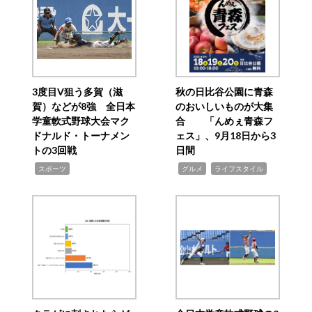
3度目V狙う多賀（滋
秋の日比谷公園に青森
賀）などが8強 全日本
のおいしいものが大集
学童軟式野球大会マク
合 「んめぇ青森フ
ドナルド・トーナメン
ェス」、9月18日から3
トの3回戦
日間
,
,
,
スポーツ
グルメ
ライフスタイル