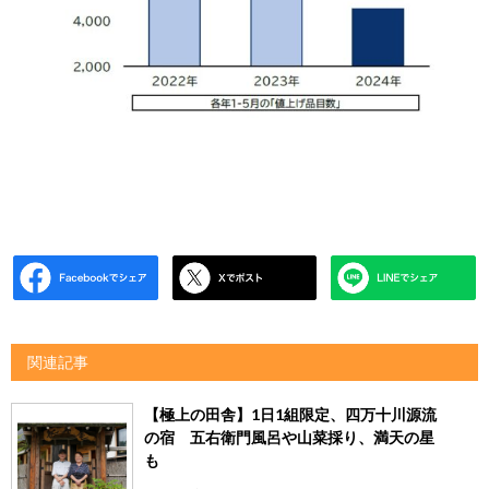
関連記事
【極上の田舎】1日1組限定、四万十川源流
の宿 五右衛門風呂や山菜採り、満天の星
も