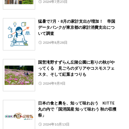
2024年7月25日
猛暑で7月・8月の家計支出が増加！ 帝国
データバンクが東京都の家計消費支出につ
いて調査
2024年8月28日
国営滝野すずらん丘陵公園に彩りの秋がや
ってくる 見ごろのダリアやコスモスフェ
スタ、そして紅葉まつりも
2024年9月9日
日本の食と農を、知って味わおう KITTE
丸の内で「国消国産 知って味わう 秋の収穫
祭」
2024年10月13日