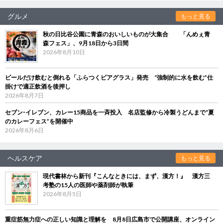
グルメ
もっと見る
秋の日比谷公園に青森のおいしいものが大集合 「んめぇ青
森フェス」、9月18日から3日間
2026年8月10日
ビールだけ飲むと倒れる「ふらつくビアグラス」発売 “強制的に水を飲む”仕
掛けで適正飲酒を後押し
2026年8月7日
セブン‐イレブン、カレー15商品を一斉投入 名店監修から冷製うどんまで“夏
のカレーフェス”を開催中
2026年8月6日
ヘルスケア
もっと見る
現代書林から新刊『こんなときには、まず、漢方！』 漢方三
考塾の15人の医師や薬剤師が執筆
2026年8月5日
重症筋無力症への正しい知識と理解を 8月8日広島市で公開講座、オンライン