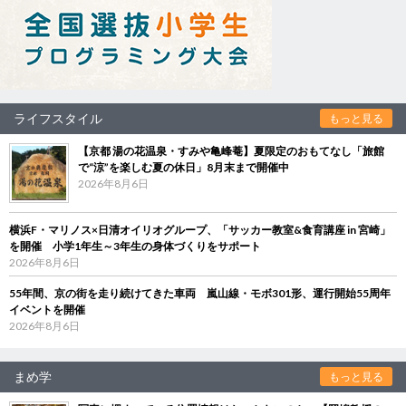
ライフスタイル
もっと見る
【京都 湯の花温泉・すみや亀峰菴】夏限定のおもてなし「旅館
で“涼”を楽しむ夏の休日」8月末まで開催中
2026年8月6日
横浜F・マリノス×日清オイリオグループ、「サッカー教室&食育講座 in 宮崎」
を開催 小学1年生～3年生の身体づくりをサポート
2026年8月6日
55年間、京の街を走り続けてきた車両 嵐山線・モボ301形、運行開始55周年
イベントを開催
2026年8月6日
まめ学
もっと見る