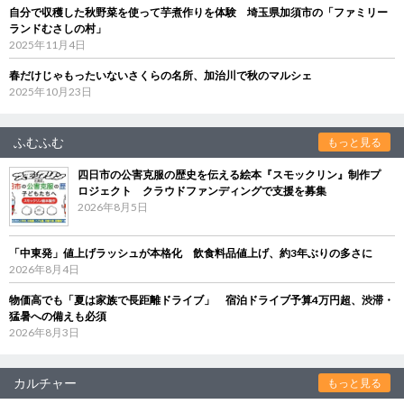
自分で収穫した秋野菜を使って芋煮作りを体験 埼玉県加須市の「ファミリー
ランドむさしの村」
2025年11月4日
春だけじゃもったいないさくらの名所、加治川で秋のマルシェ
2025年10月23日
ふむふむ
もっと見る
四日市の公害克服の歴史を伝える絵本『スモックリン』制作プ
ロジェクト クラウドファンディングで支援を募集
2026年8月5日
「中東発」値上げラッシュが本格化 飲食料品値上げ、約3年ぶりの多さに
2026年8月4日
物価高でも「夏は家族で長距離ドライブ」 宿泊ドライブ予算4万円超、渋滞・
猛暑への備えも必須
2026年8月3日
カルチャー
もっと見る