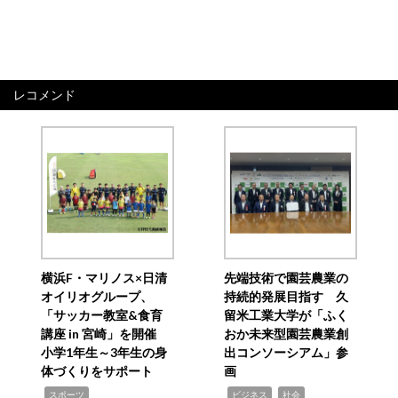
レコメンド
横浜F・マリノス×日清
先端技術で園芸農業の
オイリオグループ、
持続的発展目指す 久
「サッカー教室&食育
留米工業大学が「ふく
講座 in 宮崎」を開催
おか未来型園芸農業創
小学1年生～3年生の身
出コンソーシアム」参
体づくりをサポート
画
,
,
,
スポーツ
ビジネス
社会