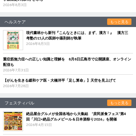
2026年8月3日
ヘルスケア
もっと見る
現代書林から新刊『こんなときには、まず、漢方！』 漢方三
考塾の15人の医師や薬剤師が執筆
2026年8月5日
重症筋無力症への正しい知識と理解を 8月8日広島市で公開講座、オンライン
配信も
2026年7月31日
【がんを生きる緩和ケア医・大橋洋平「足し算命」】天空を見上げて
2026年7月28日
フェスティバル
もっと見る
絶品屋台グルメが全国各地から大集結 “庶民派食フェス”第4
回「川口×絶品グルメビール＆日本酒祭り2026」を開催
2026年4月15日