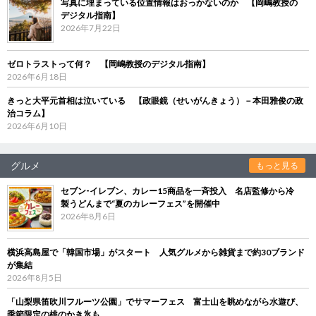
写真に埋まっている位置情報はおっかないのか 【岡嶋教授の
デジタル指南】
2026年7月22日
ゼロトラストって何？ 【岡嶋教授のデジタル指南】
2026年6月18日
きっと大平元首相は泣いている 【政眼鏡（せいがんきょう）－本田雅俊の政
治コラム】
2026年6月10日
グルメ
もっと見る
セブン‐イレブン、カレー15商品を一斉投入 名店監修から冷
製うどんまで“夏のカレーフェス”を開催中
2026年8月6日
横浜高島屋で「韓国市場」がスタート 人気グルメから雑貨まで約30ブランド
が集結
2026年8月5日
「山梨県笛吹川フルーツ公園」でサマーフェス 富士山を眺めながら水遊び、
季節限定の桃のかき氷も