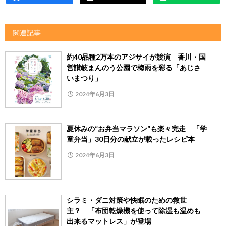
関連記事
約40品種2万本のアジサイが競演 香川・国
営讃岐まんのう公園で梅雨を彩る「あじさ
いまつり」
2024年6月3日
夏休みの“お弁当マラソン”も楽々完走 「学
童弁当」30日分の献立が載ったレシピ本
2024年6月3日
シラミ・ダニ対策や快眠のための救世
主？ 「布団乾燥機を使って除湿も温めも
出来るマットレス」が登場