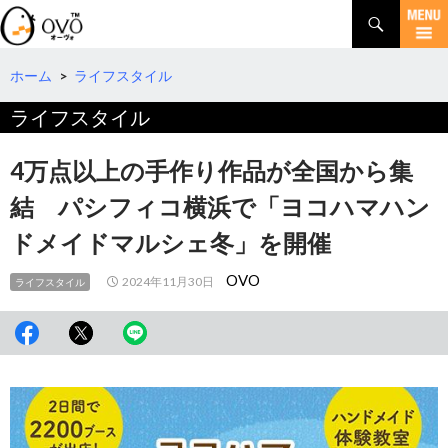
検
索
コ
ン
テ
ホーム
>
ライフスタイル
ン
ライフスタイル
ツ
へ
移
4万点以上の手作り作品が全国から集
動
結 パシフィコ横浜で「ヨコハマハン
ドメイドマルシェ冬」を開催
OVO
2024年11月30日
ライフスタイル