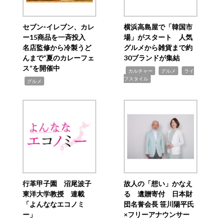
セブン‐イレブン、カレ
横浜高島屋で「韓国市
ー15商品を一斉投入
場」がスタート 人気
名店監修から冷製うど
グルメから雑貨まで約
んまで“夏のカレーフェ
30ブランドが集結
ス”を開催中
,
,
,
カルチャー
グルメ
ライ
フスタイル
,
グルメ
行革甲子園 沼尾波子
故人の「想い」かなえ
東洋大学教授 連載
る 遺贈寄付 日本財
「よんななエコノミ
団名誉会長 笹川陽平氏
ー」
×フリーアナウンサー