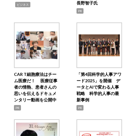
長野智子氏
,
ビジネス
PR
CAR T細胞療法はチー
「第4回科学的人事アワ
ム医療だ！ 医療従事
ード2025」を開催 デ
者の情熱、患者さんの
ータとAIで変わる人事
思いを伝えるドキュメ
戦略 科学的人事の最
ンタリー動画を公開中
新事例
PR
PR