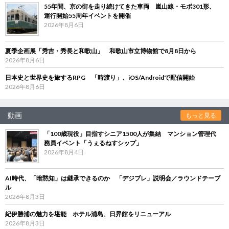
55年間、京の街を走り続けてきた車両 嵐山線・モボ301形、
運行開始55周年イベントを開催
2026年8月6日
夏季企画展「秀吉・秀長と和歌山」 和歌山市立博物館で8月8日から
2026年8月6日
日本史と世界史を旅するRPG 「時渡り」、iOS/Androidで配信開始
2026年8月6日
動画
もっと見る
「100歳現役」目指すシニア1500人が集結 マンション管理代
務員イベント「うぇるねすシップ」
2026年8月4日
AI時代、「暗黙知」は継承できるのか 「デジブレ」説明会／ラウンドテーブ
ル
2026年8月3日
紀伊勝浦の魅力を堪能 ホテル浦島、日昇館をリニューアル
2026年8月3日