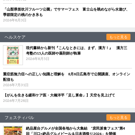
「山梨県笛吹川フルーツ公園」でサマーフェス 富士山を眺めながら水遊び、
季節限定の桃のかき氷も
2026年8月3日
ヘルスケア
もっと見る
現代書林から新刊『こんなときには、まず、漢方！』 漢方三
考塾の15人の医師や薬剤師が執筆
2026年8月5日
重症筋無力症への正しい知識と理解を 8月8日広島市で公開講座、オンライン
配信も
2026年7月31日
【がんを生きる緩和ケア医・大橋洋平「足し算命」】天空を見上げて
2026年7月28日
フェスティバル
もっと見る
絶品屋台グルメが全国各地から大集結 “庶民派食フェス”第4
回「川口×絶品グルメビール＆日本酒祭り2026」を開催