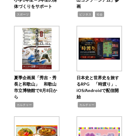
体づくりをサポート
画
,
,
,
スポーツ
ビジネス
社会
夏季企画展「秀吉・秀
日本史と世界史を旅す
長と和歌山」 和歌山
るRPG 「時渡り」、
市立博物館で8月8日か
iOS/Androidで配信開
ら
始
,
,
カルチャー
カルチャー