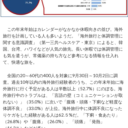
この年末年始はカレンダーがなかなか休暇向きの並び。海外
旅行を計画している人も多いようだ。「海外旅行と体調管理に
関する意識調査」（第一三共ヘルスケア・東京）によると、韓
国、台湾、ハワイなどが人気の旅先。長い休暇では体調管理に
も気を遣うが、常備薬の持ち方など参考になる情報を仕入れ
て、快適な旅を。
全国の20～60代の400人を対象に9月30日～10月2日に調
査。過去10年以内の海外旅行経験者のうち、この年末年始に海
外旅行に行く予定がある人は半数以上（52.7%）にのぼる。海
外旅行中のトラブルは、「言語の壁（コミュニケーションが取
れない）」（35.0%）に次いで「腹痛・頭痛・下痢など軽度な
体調不良」（33.0%）が上位。海外旅行中に体調不良になった
りケガをした経験がある人は62.５%だ。「下痢・食あたり」
（26.8%）や「腹痛」（26.0%）、「頭痛」「発熱」
（16.3％）などが多い。