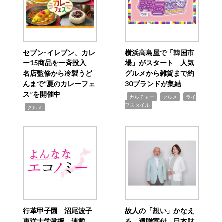
セブン‐イレブン、カレ
横浜高島屋で「韓国市
ー15商品を一斉投入
場」がスタート 人気
名店監修から冷製うど
グルメから雑貨まで約
んまで“夏のカレーフェ
30ブランドが集結
ス”を開催中
,
,
,
カルチャー
グルメ
ライ
フスタイル
,
グルメ
行革甲子園 沼尾波子
故人の「想い」かなえ
東洋大学教授 連載
る 遺贈寄付 日本財