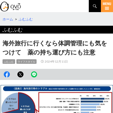
検
索
コ
ン
テ
ホーム
>
ふむふむ
ン
ふむふむ
ツ
へ
移
海外旅行に行くなら体調管理にも気を
動
つけて 薬の持ち運び方にも注意
2024年12月11日
ふむふむ
ライフスタイル