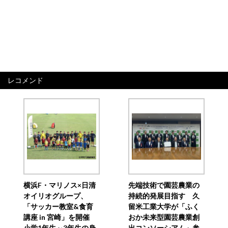
レコメンド
横浜F・マリノス×日清
先端技術で園芸農業の
オイリオグループ、
持続的発展目指す 久
「サッカー教室&食育
留米工業大学が「ふく
講座 in 宮崎」を開催
おか未来型園芸農業創
小学1年生～3年生の身
出コンソーシアム」参