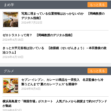
まめ学
もっと見る
写真に埋まっている位置情報はおっかないのか 【岡嶋教授の
デジタル指南】
2026年7月22日
ゼロトラストって何？ 【岡嶋教授のデジタル指南】
2026年6月18日
きっと大平元首相は泣いている 【政眼鏡（せいがんきょう）－本田雅俊の政
治コラム】
2026年6月10日
グルメ
もっと見る
セブン‐イレブン、カレー15商品を一斉投入 名店監修から冷
製うどんまで“夏のカレーフェス”を開催中
2026年8月6日
横浜高島屋で「韓国市場」がスタート 人気グルメから雑貨まで約30ブランド
が集結
2026年8月5日