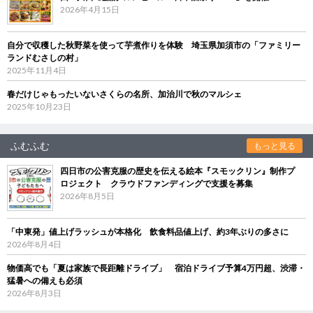
2026年4月15日
自分で収穫した秋野菜を使って芋煮作りを体験 埼玉県加須市の「ファミリー
ランドむさしの村」
2025年11月4日
春だけじゃもったいないさくらの名所、加治川で秋のマルシェ
2025年10月23日
ふむふむ
もっと見る
四日市の公害克服の歴史を伝える絵本『スモックリン』制作プ
ロジェクト クラウドファンディングで支援を募集
2026年8月5日
「中東発」値上げラッシュが本格化 飲食料品値上げ、約3年ぶりの多さに
2026年8月4日
物価高でも「夏は家族で長距離ドライブ」 宿泊ドライブ予算4万円超、渋滞・
猛暑への備えも必須
2026年8月3日