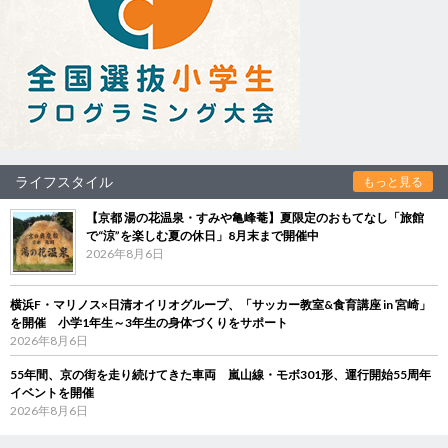
ライフスタイル
もっと見る
【京都 湯の花温泉・すみや亀峰菴】夏限定のおもてなし「旅館
で“涼”を楽しむ夏の休日」8月末まで開催中
2026年8月6日
横浜F・マリノス×日清オイリオグループ、「サッカー教室&食育講座 in 宮崎」
を開催 小学1年生～3年生の身体づくりをサポート
2026年8月6日
55年間、京の街を走り続けてきた車両 嵐山線・モボ301形、運行開始55周年
イベントを開催
2026年8月6日