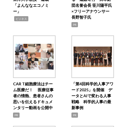
「よんななエコノミ
団名誉会長 笹川陽平氏
ー」
×フリーアナウンサー
長野智子氏
,
ビジネス
PR
CAR T細胞療法はチー
「第4回科学的人事アワ
ム医療だ！ 医療従事
ード2025」を開催 デ
者の情熱、患者さんの
ータとAIで変わる人事
思いを伝えるドキュメ
戦略 科学的人事の最
ンタリー動画を公開中
新事例
PR
PR