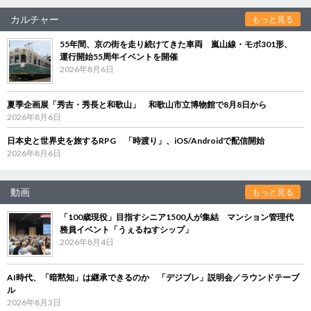
カルチャー
もっと見る
55年間、京の街を走り続けてきた車両 嵐山線・モボ301形、
運行開始55周年イベントを開催
2026年8月6日
夏季企画展「秀吉・秀長と和歌山」 和歌山市立博物館で8月8日から
2026年8月6日
日本史と世界史を旅するRPG 「時渡り」、iOS/Androidで配信開始
2026年8月6日
動画
もっと見る
「100歳現役」目指すシニア1500人が集結 マンション管理代
務員イベント「うぇるねすシップ」
2026年8月4日
AI時代、「暗黙知」は継承できるのか 「デジブレ」説明会／ラウンドテーブ
ル
2026年8月3日