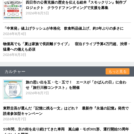
四日市の公害克服の歴史を伝える絵本『スモックリン』制作プ
ロジェクト クラウドファンディングで支援を募集
2026年8月5日
「中東発」値上げラッシュが本格化 飲食料品値上げ、約3年ぶりの多さに
2026年8月4日
物価高でも「夏は家族で長距離ドライブ」 宿泊ドライブ予算4万円超、渋滞・
猛暑への備えも必須
2026年8月3日
カルチャー
もっと見る
旅の思い出を五・七・五で！ エースが「かばんの日」に合わ
せ「旅行川柳コンテスト」を開催
2026年8月7日
東野圭吾が選んだ「記憶に残る一文」はどれ？ 最新作『永遠の記憶』発売で
読者参加型キャンペーン
2026年8月7日
55年間、京の街を走り続けてきた車両 嵐山線・モボ301形、運行開始55周年