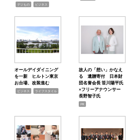
,
,
デジもの
ビジネス
オールデイダイニング
故人の「想い」かなえ
を一新 ヒルトン東京
る 遺贈寄付 日本財
お台場、改装進む
団名誉会長 笹川陽平氏
×フリーアナウンサー
,
,
ビジネス
ライフスタイル
長野智子氏
PR