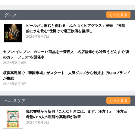
グルメ
もっと見る
ビールだけ飲むと倒れる「ふらつくビアグラス」発売 “強制
的に水を飲む”仕掛けで適正飲酒を後押し
2026年8月7日
セブン‐イレブン、カレー15商品を一斉投入 名店監修から冷製うどんまで“夏
のカレーフェス”を開催中
2026年8月6日
横浜高島屋で「韓国市場」がスタート 人気グルメから雑貨まで約30ブランド
が集結
2026年8月5日
ヘルスケア
もっと見る
現代書林から新刊『こんなときには、まず、漢方！』 漢方三
考塾の15人の医師や薬剤師が執筆
2026年8月5日