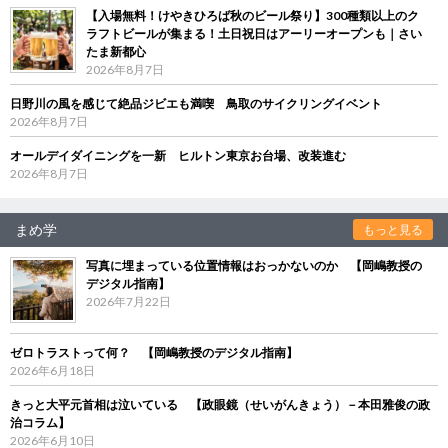
【入場無料！けやきひろば秋のビール祭り】300種類以上のク
ラフトビールが集まる！土日祝日はアーリーオープンも｜さい
たま新都心
2026年8月7日
日野川の風を感じて絶品ジビエも満喫 鳥取のサイクリングイベント
2026年8月7日
オールデイダイニングを一新 ヒルトン東京お台場、改装進む
2026年8月7日
まめ学
もっと見る
写真に埋まっている位置情報はおっかないのか 【岡嶋教授の
デジタル指南】
2026年7月22日
ゼロトラストって何？ 【岡嶋教授のデジタル指南】
2026年6月18日
きっと大平元首相は泣いている 【政眼鏡（せいがんきょう）－本田雅俊の政
治コラム】
2026年6月10日