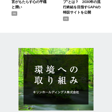
言がもたらす心の平穏
プ”とは？ 2030年の流
と潤い
行終結を目指すGAP6の
特設サイトを公開
PR
PR