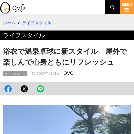
検
索
コ
ン
テ
ホーム
>
ライフスタイル
ン
ライフスタイル
ツ
へ
移
浴衣で温泉卓球に新スタイル 屋外で
動
楽しんで心身ともにリフレッシュ
OVO
2025年1月3日
ライフスタイル