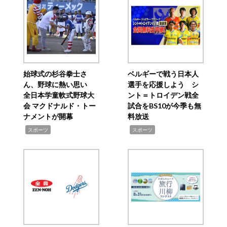
始球式の杉谷拳士さ
ベルギーで戦う日本人
ん、野球に熱い思い
選手を応援しよう シ
全日本学童軟式野球大
ント＝トロイデン戦全
会 マクドナルド・トー
試合をBS10が今季も無
ナメントが開幕
料放送
,
,
スポーツ
スポーツ