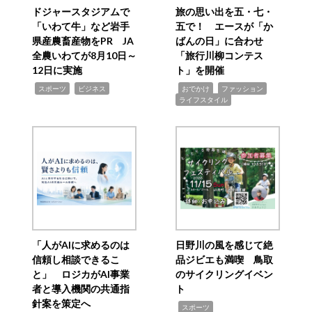
ドジャースタジアムで
旅の思い出を五・七・
「いわて牛」など岩手
五で！ エースが「か
県産農畜産物をPR JA
ばんの日」に合わせ
全農いわてが8月10日～
「旅行川柳コンテス
12日に実施
ト」を開催
,
,
,
,
,
スポーツ
ビジネス
おでかけ
ファッション
ライフスタイル
「人がAIに求めるのは
日野川の風を感じて絶
信頼し相談できるこ
品ジビエも満喫 鳥取
と」 ロジカがAI事業
のサイクリングイベン
者と導入機関の共通指
ト
針案を策定へ
,
スポーツ