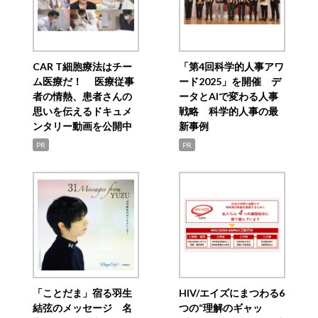
CAR T細胞療法はチー
「第4回科学的人事アワ
ム医療だ！ 医療従事
ード2025」を開催 デ
者の情熱、患者さんの
ータとAIで変わる人事
思いを伝えるドキュメ
戦略 科学的人事の最
ンタリー動画を公開中
新事例
PR
PR
「ことだま」宿る羽生
HIV/エイズにまつわる6
結弦のメッセージ 名
つの“理解のギャッ