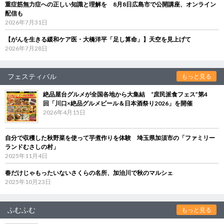
重症筋無力症への正しい知識と理解を 8月8日広島市で公開講座、オンライン
配信も
2026年7月31日
【がんを生きる緩和ケア医・大橋洋平「足し算命」】天空を見上げて
2026年7月28日
フェスティバル
もっと見る
絶品屋台グルメが全国各地から大集結 “庶民派食フェス”第4
回「川口×絶品グルメビール＆日本酒祭り2026」を開催
2026年4月15日
自分で収穫した秋野菜を使って芋煮作りを体験 埼玉県加須市の「ファミリー
ランドむさしの村」
2025年11月4日
春だけじゃもったいないさくらの名所、加治川で秋のマルシェ
2025年10月23日
ふむふむ
もっと見る