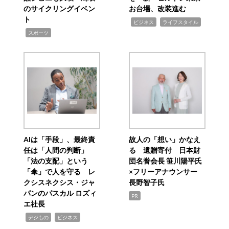
のサイクリングイベン
お台場、改装進む
ト
,
,
ビジネス
ライフスタイル
,
スポーツ
AIは「手段」、最終責
故人の「想い」かなえ
任は「人間の判断」
る 遺贈寄付 日本財
「法の支配」という
団名誉会長 笹川陽平氏
「傘」で人を守る レ
×フリーアナウンサー
クシスネクシス・ジャ
長野智子氏
パンのパスカル ロズィ
PR
エ社長
,
,
デジもの
ビジネス