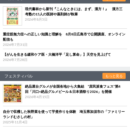
現代書林から新刊『こんなときには、まず、漢方！』 漢方三
考塾の15人の医師や薬剤師が執筆
2026年8月5日
重症筋無力症への正しい知識と理解を 8月8日広島市で公開講座、オンライン
配信も
2026年7月31日
【がんを生きる緩和ケア医・大橋洋平「足し算命」】天空を見上げて
2026年7月28日
フェスティバル
もっと見る
絶品屋台グルメが全国各地から大集結 “庶民派食フェス”第4
回「川口×絶品グルメビール＆日本酒祭り2026」を開催
2026年4月15日
自分で収穫した秋野菜を使って芋煮作りを体験 埼玉県加須市の「ファミリー
ランドむさしの村」
2025年11月4日