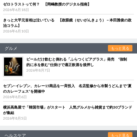
ゼロトラストって何？ 【岡嶋教授のデジタル指南】
2026年6月18日
きっと大平元首相は泣いている 【政眼鏡（せいがんきょう）－本田雅俊の政
治コラム】
2026年6月10日
グルメ
もっと見る
ビールだけ飲むと倒れる「ふらつくビアグラス」発売 “強制
的に水を飲む”仕掛けで適正飲酒を後押し
2026年8月7日
セブン‐イレブン、カレー15商品を一斉投入 名店監修から冷製うどんまで“夏
のカレーフェス”を開催中
2026年8月6日
横浜高島屋で「韓国市場」がスタート 人気グルメから雑貨まで約30ブランド
が集結
2026年8月5日
ヘルスケア
もっと見る