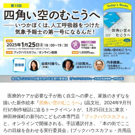
医療的ケアが必要な子が抱く自立への夢と、家族のきずなを
描いた新作絵本『
四角い空のむこうへ
』(晶文社、2024年9月刊
行)の制作秘話に迫るトークイベントが、1月25日(土)に東京・
神田神保町の新刊のこどもの本専門店「
ブックハウスカフェ
」
と、オンラインで開催される。手話通訳付き。「本の街でここ
ろの目線を合わせる実行委員会」(ブックハウスカフェ・共用品