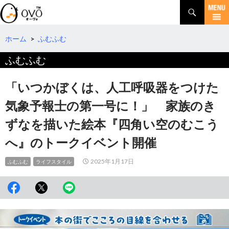
検
索
コ
ン
テ
ホーム
>
ふむふむ
ン
ふむふむ
ツ
へ
移
「いつかぼくは、人工呼吸器をつけた
動
気象予報士の第一号に！」 家族のき
ずなを描いた絵本『四角い空のむこう
へ』のトークイベント開催
2025年1月17日
ふむふむ
ライフスタイル