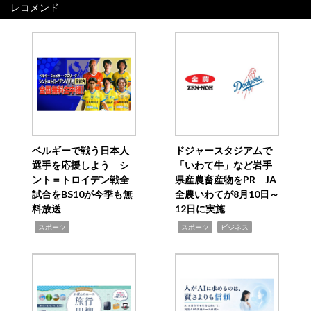
レコメンド
ベルギーで戦う日本人
ドジャースタジアムで
選手を応援しよう シ
「いわて牛」など岩手
ント＝トロイデン戦全
県産農畜産物をPR JA
試合をBS10が今季も無
全農いわてが8月10日～
料放送
12日に実施
,
,
,
スポーツ
スポーツ
ビジネス