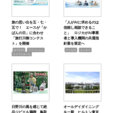
旅の思い出を五・七・
「人がAIに求めるのは
五で！ エースが「か
信頼し相談できるこ
ばんの日」に合わせ
と」 ロジカがAI事業
「旅行川柳コンテス
者と導入機関の共通指
ト」を開催
針案を策定へ
,
,
,
,
,
おでかけ
ファッション
デジもの
ビジネス
ライフスタイル
日野川の風を感じて絶
オールデイダイニング
品ジビエも満喫 鳥取
を一新 ヒルトン東京