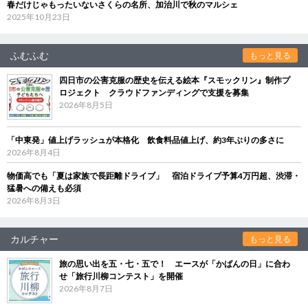
春だけじゃもったいないさくらの名所、加治川で秋のマルシェ
2025年10月23日
ふむふむ
もっと見る
四日市の公害克服の歴史を伝える絵本『スモックリン』制作プ
ロジェクト クラウドファンディングで支援を募集
2026年8月5日
「中東発」値上げラッシュが本格化 飲食料品値上げ、約3年ぶりの多さに
2026年8月4日
物価高でも「夏は家族で長距離ドライブ」 宿泊ドライブ予算4万円超、渋滞・
猛暑への備えも必須
2026年8月3日
カルチャー
もっと見る
旅の思い出を五・七・五で！ エースが「かばんの日」に合わ
せ「旅行川柳コンテスト」を開催
2026年8月7日