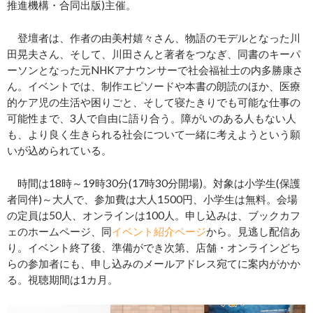
推進機構・合同出版)主催。
登壇者は、作者の由美村嬉々さん、物語のモデルとなった川
田晃夫さん、そして、川田さんと著者をつなぎ、同書のキーパ
ーソンとなった元NHKアナウンサーで社会福祉士の内多勝康さ
ん。イベントでは、制作エピソードや本書の朗読のほか、医療
的ケア児の生活や困りごと、そして寝たきりでも可能な仕事の
可能性まで、3人で自由に語り合う。障がいのある人もない人
も、より良く生きられる社会について一緒に考えようという願
いが込められている。
時間は18時～19時30分(17時30分開場)。対象は小学生(保護
者同伴)～大人で、参加費は大人1500円、小学生は無料。会場
の定員は50人、オンラインは100人。申し込みは、ブックカフ
ェのホームページ、同
イベント紹介ページ
から。見逃し配信あ
り。イベント終了後、準備ができ次第、店舗・オンラインどち
らの参加者にも、申し込みのメールアドレス宛てに案内がかか
る。視聴期間は1カ月。