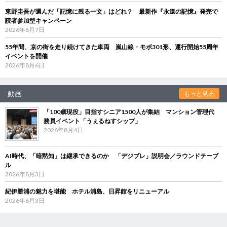
東野圭吾が選んだ「記憶に残る一文」はどれ？ 最新作『永遠の記憶』発売で
読者参加型キャンペーン
2026年8月7日
55年間、京の街を走り続けてきた車両 嵐山線・モボ301形、運行開始55周年
イベントを開催
2026年8月6日
動画
もっと見る
「100歳現役」目指すシニア1500人が集結 マンション管理代
務員イベント「うぇるねすシップ」
2026年8月4日
AI時代、「暗黙知」は継承できるのか 「デジブレ」説明会／ラウンドテーブ
ル
2026年8月3日
紀伊勝浦の魅力を堪能 ホテル浦島、日昇館をリニューアル
2026年8月3日