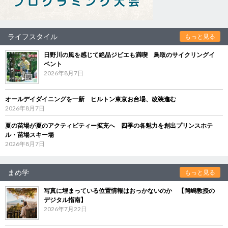
ライフスタイル
もっと見る
日野川の風を感じて絶品ジビエも満喫 鳥取のサイクリングイ
ベント
2026年8月7日
オールデイダイニングを一新 ヒルトン東京お台場、改装進む
2026年8月7日
夏の苗場が夏のアクティビティー拡充へ 四季の各魅力を創出プリンスホテ
ル・苗場スキー場
2026年8月7日
まめ学
もっと見る
写真に埋まっている位置情報はおっかないのか 【岡嶋教授の
デジタル指南】
2026年7月22日