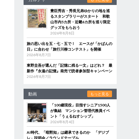
豊臣秀吉・秀長兄弟ゆかりの地を巡
るスタンプラリーがスタート 和歌
山市内5カ所・近畿6カ所を巡り限定
グッズをもらおう
2026年8月8日
旅の思い出を五・七・五で！ エースが「かばんの
日」に合わせ「旅行川柳コンテスト」を開催
2026年8月7日
東野圭吾が選んだ「記憶に残る一文」はどれ？ 最
新作『永遠の記憶』発売で読者参加型キャンペーン
2026年8月7日
動画
もっと見る
「100歳現役」目指すシニア1500人
が集結 マンション管理代務員イベ
ント「うぇるねすシップ」
2026年8月4日
AI時代、「暗黙知」は継承できるのか 「デジブ
レ」説明会／ラウンドテーブル