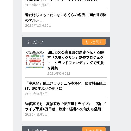
2025年11月4日
春だけじゃもったいないさくらの名所、加治川で秋
のマルシェ
2025年10月23日
ふむふむ
もっと見る
四日市の公害克服の歴史を伝える絵
本『スモックリン』制作プロジェク
ト クラウドファンディングで支援
を募集
2026年8月5日
「中東発」値上げラッシュが本格化 飲食料品値上
げ、約3年ぶりの多さに
2026年8月4日
物価高でも「夏は家族で長距離ドライブ」 宿泊ド
ライブ予算4万円超、渋滞・猛暑への備えも必須
2026年8月3日
カルチャー
もっと見る