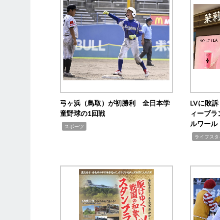
弓ヶ浜（鳥取）が初勝利 全日本学
LVに敗
童野球の1回戦
ィーブラ
ルワール
,
スポーツ
,
ライフスタ