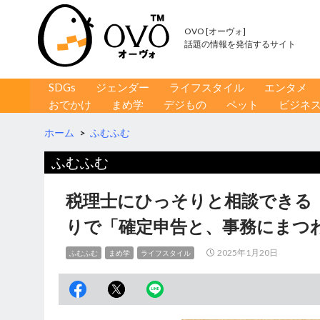
OVO [オーヴォ]
話題の情報を発信するサイト
コンテンツへ移動
検
SDGs
ジェンダー
ライフスタイル
エンタメ
索
おでかけ
まめ学
デジもの
ペット
ビジネ
ホーム
>
ふむふむ
ふむふむ
税理士にひっそりと相談できる「
りで「確定申告と、事務にまつ
2025年1月20日
ふむふむ
まめ学
ライフスタイル