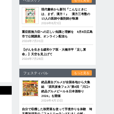
ヘルスケア
もっと見る
現代書林から新刊『こんなときに
は、まず、漢方！』 漢方三考塾の
15人の医師や薬剤師が執筆
2026年8月5日
重症筋無力症への正しい知識と理解を 8月8日広島
市で公開講座、オンライン配信も
2026年7月31日
【がんを生きる緩和ケア医・大橋洋平「足し算
命」】天空を見上げて
2026年7月28日
フェスティバル
もっと見る
絶品屋台グルメが全国各地から大集
結 “庶民派食フェス”第4回「川口×
絶品グルメビール＆日本酒祭り
2026」を開催
2026年4月15日
自分で収穫した秋野菜を使って芋煮作りを体験 埼
玉県加須市の「ファミリーランドむさしの村」