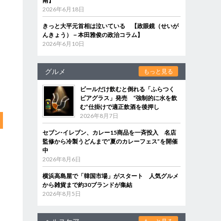
南】
2026年6月18日
きっと大平元首相は泣いている 【政眼鏡（せいが
んきょう）－本田雅俊の政治コラム】
2026年6月10日
グルメ
もっと見る
ビールだけ飲むと倒れる「ふらつく
ビアグラス」発売 “強制的に水を飲
む”仕掛けで適正飲酒を後押し
2026年8月7日
セブン‐イレブン、カレー15商品を一斉投入 名店
監修から冷製うどんまで“夏のカレーフェス”を開催
中
2026年8月6日
横浜高島屋で「韓国市場」がスタート 人気グルメ
から雑貨まで約30ブランドが集結
2026年8月5日