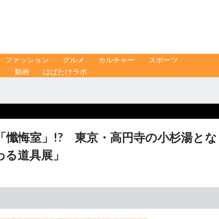
ファッション
グルメ
カルチャー
スポーツ
ス
動画
はばたけラボ
懺悔室」!? 東京・高円寺の小杉湯とな
わる道具展」