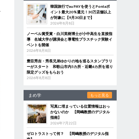
韓国旅行でau PAYを使うとPontaポ
イント最大20％還元！30万店舗以上
／
が対象に【9月30日まで】
2026年8月8日
ノーベル賞受賞・白川英樹博士が小中高生を直接指
導 名城大学が講演会と導電性プラスチック実験イ
ベントを開催
2026年8月8日
豊臣秀吉・秀長兄弟ゆかりの地を巡るスタンプラリ
ーがスタート 和歌山市内5カ所・近畿6カ所を巡り
限定グッズをもらおう
2026年8月8日
まめ学
もっと見る
写真に埋まっている位置情報はおっ
かないのか 【岡嶋教授のデジタル
指南】
2026年7月22日
ゼロトラストって何？ 【岡嶋教授のデジタル指