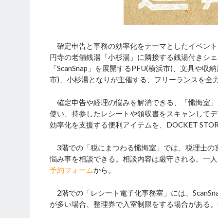
確定申告と事務の効率化をテーマとしたイベント「
円寺の老舗銭湯「小杉湯」に隣接する銭湯付きシェ
「ScanSnap」を展開するPFU(横浜市)、文具や
市)、小杉湯となりが主催する、フリーランスを全
確定申告や経理の悩みを解消できる、「懺悔室」と題
使い、持参したレシートや領収書をスキャンしてデ
効率化を支援する便利アイテムを、DOCKET STO
3階での「税にまつわる懺悔室」では、税理士の宮
悩み事を相談できる。相談内容は厳守される。一人
予約フォーム
から。
2階での「レシート電子化事務室」には、ScanSna
が多い場合、整理券で入室制限をする場合がある。