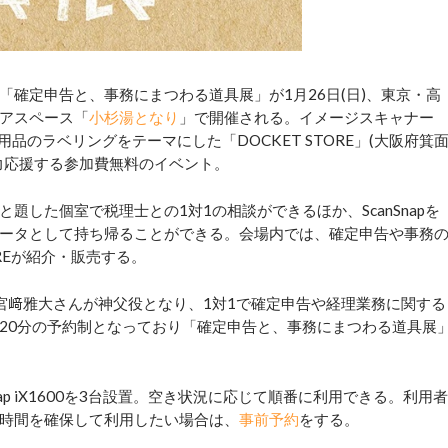
確定申告と、事務にまつわる道具展」が1月26日(日)、東京・高
アスペース「
小杉湯となり
」で開催される。イメージスキャナー
収納用品のラベリングをテーマにした「DOCKET STORE」(大阪府箕
力応援する参加費無料のイベント。
した個室で税理士との1対1の相談ができるほか、ScanSnapを
ータとして持ち帰ることができる。会場内では、確定申告や事務
REが紹介・販売する。
﨑雅大さんが神父役となり、1対1で確定申告や経理業務に関する
20分の予約制となっており「確定申告と、事務にまつわる道具展
p iX1600を3台設置。空き状況に応じて順番に利用できる。利用者
時間を確保して利用したい場合は、
事前予約
をする。