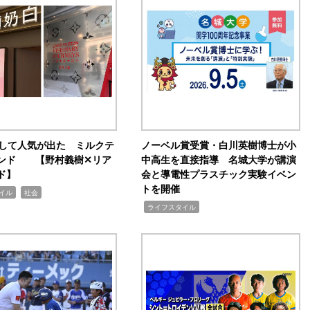
訴して人気が出た ミルクテ
ノーベル賞受賞・白川英樹博士が小
ンド 【野村義樹✕リア
中高生を直接指導 名城大学が講演
ド】
会と導電性プラスチック実験イベン
トを開催
,
イル
社会
,
ライフスタイル