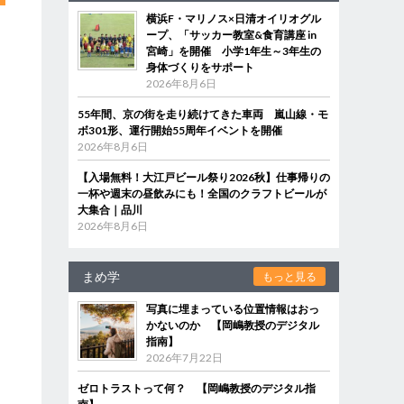
横浜F・マリノス×日清オイリオグル
ープ、「サッカー教室&食育講座 in
宮崎」を開催 小学1年生～3年生の
身体づくりをサポート
2026年8月6日
55年間、京の街を走り続けてきた車両 嵐山線・モ
ボ301形、運行開始55周年イベントを開催
2026年8月6日
【入場無料！大江戸ビール祭り2026秋】仕事帰りの
一杯や週末の昼飲みにも！全国のクラフトビールが
大集合｜品川
2026年8月6日
まめ学
もっと見る
写真に埋まっている位置情報はおっ
かないのか 【岡嶋教授のデジタル
指南】
2026年7月22日
ゼロトラストって何？ 【岡嶋教授のデジタル指