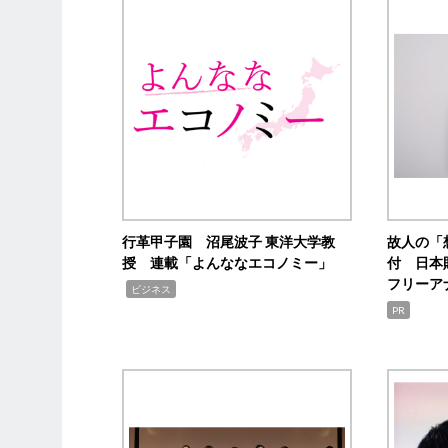
行革甲子園 沼尾波子 東洋大学教
故人の「
授 連載「よんななエコノミー」
付 日本
フリーア
,
ビジネス
PR