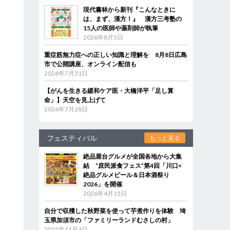
現代書林から新刊『こんなときに
は、まず、漢方！』 漢方三考塾の
15人の医師や薬剤師が執筆
2026年8月5日
重症筋無力症への正しい知識と理解を 8月8日広島
市で公開講座、オンライン配信も
2026年7月31日
【がんを生きる緩和ケア医・大橋洋平「足し算
命」】天空を見上げて
2026年7月28日
フェスティバル
もっと見る
絶品屋台グルメが全国各地から大集
結 “庶民派食フェス”第4回「川口×
絶品グルメビール＆日本酒祭り
2026」を開催
2026年4月15日
自分で収穫した秋野菜を使って芋煮作りを体験 埼
玉県加須市の「ファミリーランドむさしの村」
2025年11月4日