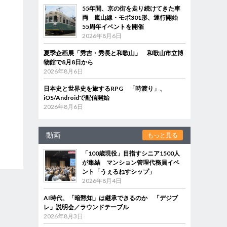
55年間、京の街を走り続けてきた車
両 嵐山線・モボ301形、運行開始
55周年イベントを開催
2026年8月6日
夏季企画展「秀吉・秀長と和歌山」 和歌山市立博
物館で8月8日から
2026年8月6日
日本史と世界史を旅するRPG 「時渡り」、
iOS/Androidで配信開始
2026年8月6日
動画
もっと見る
「100歳現役」目指すシニア1500人
が集結 マンション管理代務員イベ
ント「うぇるねすシップ」
2026年8月4日
AI時代、「暗黙知」は継承できるのか 「デジブ
レ」説明会／ラウンドテーブル
2026年8月3日