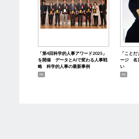
「第4回科学的人事アワード2025」
「ことだ
を開催 データとAIで変わる人事戦
ージ 名
略 科学的人事の最新事例
い
PR
PR