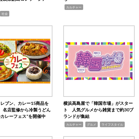
,
カルチャー
社会
イレブン、カレー15商品を
横浜高島屋で「韓国市場」がスター
 名店監修から冷製うどん
ト 人気グルメから雑貨まで約30ブ
のカレーフェス”を開催中
ランドが集結
,
,
,
カルチャー
グルメ
ライフスタイル