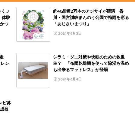
歩くフ
約40品種2万本のアジサイが競演 香
 体験
川・国営讃岐まんのう公園で梅雨を彩る
かつ
「あじさいまつり」
2024年6月3日
完走
シラミ・ダニ対策や快眠のための救世
たレシ
主？ 「布団乾燥機を使って除湿も温め
も出来るマットレス」が登場
2024年6月4日
シピ募
成校