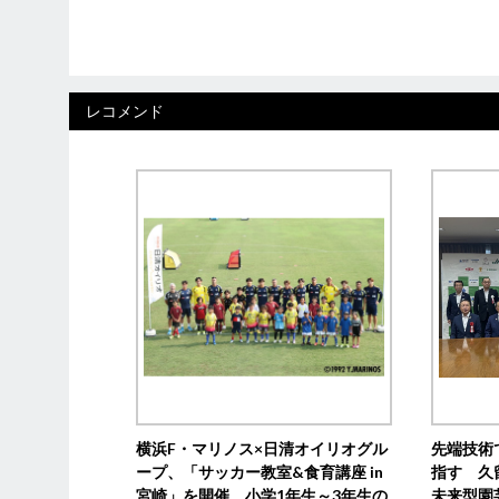
レコメンド
横浜F・マリノス×日清オイリオグル
先端技術
ープ、「サッカー教室&食育講座 in
指す 久
宮崎」を開催 小学1年生～3年生の
未来型園