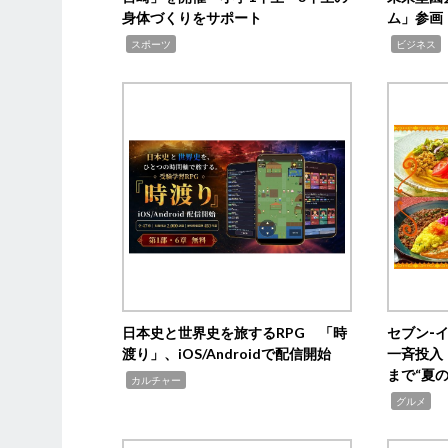
身体づくりをサポート
ム」参画
,
,
,
スポーツ
ビジネス
日本史と世界史を旅するRPG 「時
セブン‐
渡り」、iOS/Androidで配信開始
一斉投入
まで“夏
,
カルチャー
,
グルメ