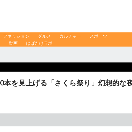
ファッション
グルメ
カルチャー
スポーツ
ス
動画
はばたけラボ
00本を見上げる「さくら祭り」幻想的な