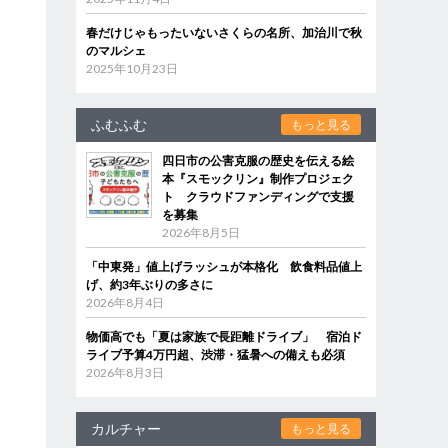
春だけじゃもったいないさくらの名所、加治川で秋
のマルシェ
2025年10月23日
ふむふむ
もっと見る
四日市の公害克服の歴史を伝える絵
本『スモックリン』制作プロジェク
ト クラウドファンディングで支援
を募集
2026年8月5日
「中東発」値上げラッシュが本格化 飲食料品値上
げ、約3年ぶりの多さに
2026年8月4日
物価高でも「夏は家族で長距離ドライブ」 宿泊ド
ライブ予算4万円超、渋滞・猛暑への備えも必須
2026年8月3日
カルチャー
もっと見る