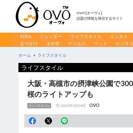
OVO [オーヴォ]
話題の情報を発信するサイト
コンテンツへ移動
検
SDGs
ジェンダー
ライフスタイル
エンタメ
索
おでかけ
まめ学
デジもの
ペット
ビジネ
ホーム
>
ライフスタイル
ライフスタイル
大阪・高槻市の摂津峡公園で30
桜のライトアップも
OVO
2025年3月24日
ライフスタイル