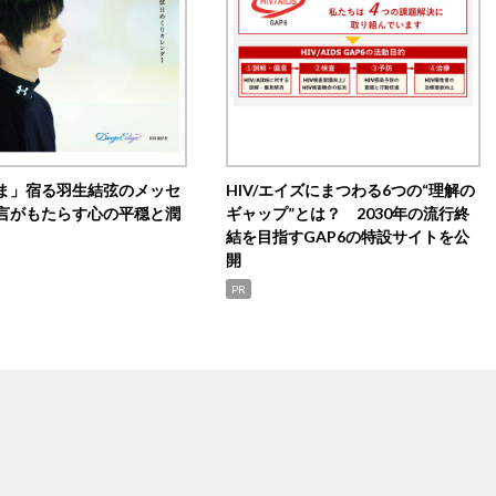
ま」宿る羽生結弦のメッセ
HIV/エイズにまつわる6つの“理解の
言がもたらす心の平穏と潤
ギャップ”とは？ 2030年の流行終
結を目指すGAP6の特設サイトを公
開
PR