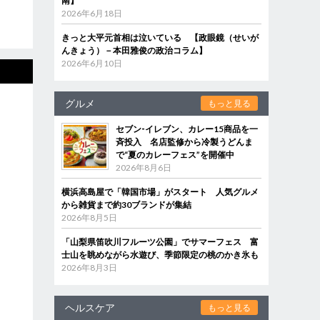
南】
2026年6月18日
きっと大平元首相は泣いている 【政眼鏡（せいが
んきょう）－本田雅俊の政治コラム】
2026年6月10日
グルメ
もっと見る
セブン‐イレブン、カレー15商品を一
斉投入 名店監修から冷製うどんま
で“夏のカレーフェス”を開催中
2026年8月6日
横浜高島屋で「韓国市場」がスタート 人気グルメ
から雑貨まで約30ブランドが集結
2026年8月5日
「山梨県笛吹川フルーツ公園」でサマーフェス 富
士山を眺めながら水遊び、季節限定の桃のかき氷も
2026年8月3日
ヘルスケア
もっと見る