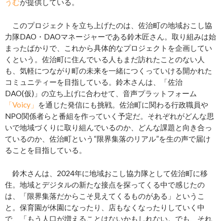
うむ
が提供している。
このプロジェクトを立ち上げたのは、佐治町の地域おこし協
力隊DAO・DAOマネージャーである鈴木匠さん。取り組みは始
まったばかりで、これから具体的なプロジェクトを企画してい
くという。佐治町に住んでいる人もまだ訪れたことのない人
も、気軽につながり町の未来を一緒につくっていける開かれた
コミュニティーを目指している。鈴木さんは、「佐治
DAO(仮)」の立ち上げに合わせて、音声プラットフォーム
「Voicy」
を通じた発信にも挑戦。佐治町に関わる行政職員や
NPO関係者らと番組を作っていく予定だ。それぞれがどんな思
いで地域づくりに取り組んでいるのか、どんな課題と向き合っ
ているのか、佐治町という“限界集落のリアル”を生の声で届け
ることを目指している。
鈴木さんは、2024年に地域おこし協力隊として佐治町に移
住。地域とデジタルの新たな接点を探ってくる中で感じたの
は、「限界集落だからこそ見えてくるものがある」というこ
と。保育園が休園になったり、店もなくなったりしていく中
で、「もう人口が増えることはないかもしれない。でも、それ