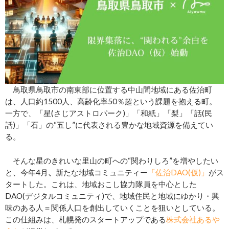
鳥取県鳥取市の南東部に位置する中山間地域にある佐治町
は、人口約1500人、高齢化率50％超という課題を抱える町。
一方で、「星(さじアストロパーク)」「和紙」「梨」「話(民
話)」「石」の“五し”に代表される豊かな地域資源を備えてい
る。
そんな星のきれいな里山の町への“関わりしろ”を増やしたい
と、今年4月
、
新たな地域コミュニティー
「佐治DAO(仮)」
がス
タートした。これは、地域おこし協力隊員を中心とした
DAO(デジタルコミュニティ)で、地域住民と地域にゆかり・興
味のある人＝関係人口を創出していくことを狙いとしている。
この仕組みは、札幌発のスタートアップである
株式会社あるや