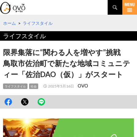
検
索
コ
ン
テ
ホーム
>
ライフスタイル
ン
ライフスタイル
ツ
へ
移
限界集落に“関わる人を増やす”挑戦
動
鳥取市佐治町で新たな地域コミュニテ
ィー「佐治DAO（仮）」がスタート
OVO
2025年5月16日
ライフスタイル
社会