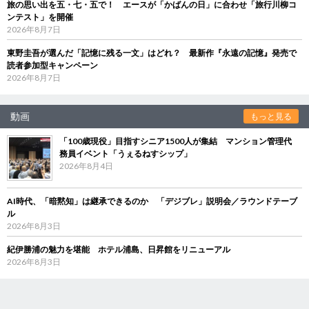
旅の思い出を五・七・五で！ エースが「かばんの日」に合わせ「旅行川柳コ
ンテスト」を開催
2026年8月7日
東野圭吾が選んだ「記憶に残る一文」はどれ？ 最新作『永遠の記憶』発売で
読者参加型キャンペーン
2026年8月7日
動画
もっと見る
「100歳現役」目指すシニア1500人が集結 マンション管理代
務員イベント「うぇるねすシップ」
2026年8月4日
AI時代、「暗黙知」は継承できるのか 「デジブレ」説明会／ラウンドテーブ
ル
2026年8月3日
紀伊勝浦の魅力を堪能 ホテル浦島、日昇館をリニューアル
2026年8月3日