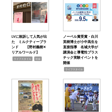
LVに敗訴して人気が出
ノーベル賞受賞・白川
た ミルクティーブラ
英樹博士が小中高生を
ンド 【野村義樹✕
直接指導 名城大学が
リアルワールド】
講演会と導電性プラス
チック実験イベントを
,
,
ライフスタイル
社会
開催
,
ライフスタイル