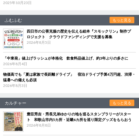
2025年10月23日
ふむふむ
もっと見る
四日市の公害克服の歴史を伝える絵本『スモックリン』制作プ
ロジェクト クラウドファンディングで支援を募集
2026年8月5日
「中東発」値上げラッシュが本格化 飲食料品値上げ、約3年ぶりの多さに
2026年8月4日
物価高でも「夏は家族で長距離ドライブ」 宿泊ドライブ予算4万円超、渋滞・
猛暑への備えも必須
2026年8月3日
カルチャー
もっと見る
豊臣秀吉・秀長兄弟ゆかりの地を巡るスタンプラリーがスター
ト 和歌山市内5カ所・近畿6カ所を巡り限定グッズをもらおう
2026年8月8日