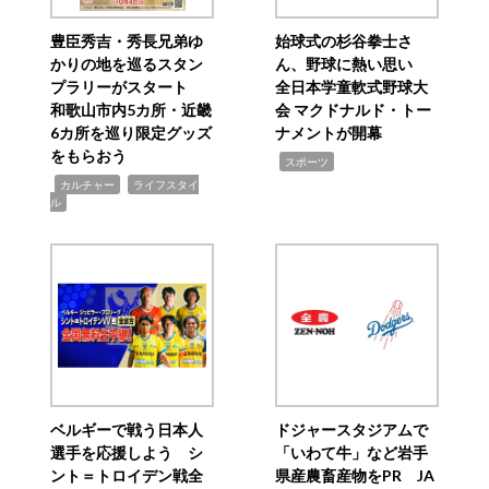
豊臣秀吉・秀長兄弟ゆ
始球式の杉谷拳士さ
かりの地を巡るスタン
ん、野球に熱い思い
プラリーがスタート
全日本学童軟式野球大
和歌山市内5カ所・近畿
会 マクドナルド・トー
6カ所を巡り限定グッズ
ナメントが開幕
をもらおう
,
スポーツ
,
,
カルチャー
ライフスタイ
ル
ベルギーで戦う日本人
ドジャースタジアムで
選手を応援しよう シ
「いわて牛」など岩手
ント＝トロイデン戦全
県産農畜産物をPR JA