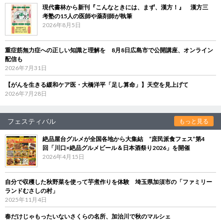
現代書林から新刊『こんなときには、まず、漢方！』 漢方三
考塾の15人の医師や薬剤師が執筆
2026年8月5日
重症筋無力症への正しい知識と理解を 8月8日広島市で公開講座、オンライン
配信も
2026年7月31日
【がんを生きる緩和ケア医・大橋洋平「足し算命」】天空を見上げて
2026年7月28日
フェスティバル
もっと見る
絶品屋台グルメが全国各地から大集結 “庶民派食フェス”第4
回「川口×絶品グルメビール＆日本酒祭り2026」を開催
2026年4月15日
自分で収穫した秋野菜を使って芋煮作りを体験 埼玉県加須市の「ファミリー
ランドむさしの村」
2025年11月4日
春だけじゃもったいないさくらの名所、加治川で秋のマルシェ