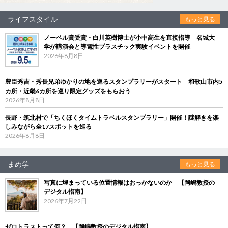
ライフスタイル
もっと見る
ノーベル賞受賞・白川英樹博士が小中高生を直接指導 名城大
学が講演会と導電性プラスチック実験イベントを開催
2026年8月8日
豊臣秀吉・秀長兄弟ゆかりの地を巡るスタンプラリーがスタート 和歌山市内5
カ所・近畿6カ所を巡り限定グッズをもらおう
2026年8月8日
長野・筑北村で「ちくほくタイムトラベルスタンプラリー」開催！謎解きを楽
しみながら全17スポットを巡る
2026年8月8日
まめ学
もっと見る
写真に埋まっている位置情報はおっかないのか 【岡嶋教授の
デジタル指南】
2026年7月22日
ゼロトラストって何？ 【岡嶋教授のデジタル指南】