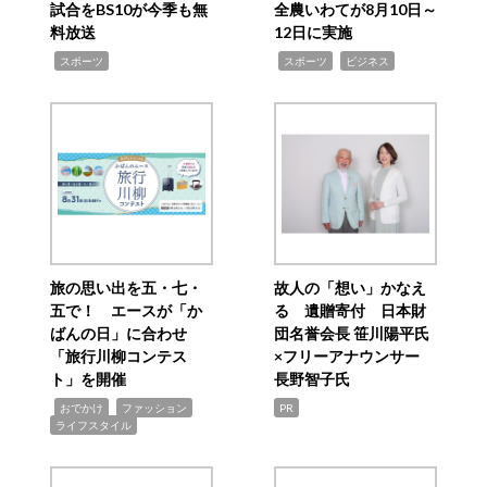
試合をBS10が今季も無
全農いわてが8月10日～
料放送
12日に実施
,
,
,
スポーツ
スポーツ
ビジネス
旅の思い出を五・七・
故人の「想い」かなえ
五で！ エースが「か
る 遺贈寄付 日本財
ばんの日」に合わせ
団名誉会長 笹川陽平氏
「旅行川柳コンテス
×フリーアナウンサー
ト」を開催
長野智子氏
,
,
,
おでかけ
ファッション
PR
ライフスタイル