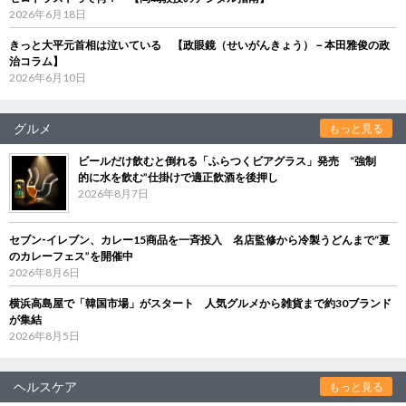
2026年6月18日
きっと大平元首相は泣いている 【政眼鏡（せいがんきょう）－本田雅俊の政
治コラム】
2026年6月10日
グルメ
もっと見る
ビールだけ飲むと倒れる「ふらつくビアグラス」発売 “強制
的に水を飲む”仕掛けで適正飲酒を後押し
2026年8月7日
セブン‐イレブン、カレー15商品を一斉投入 名店監修から冷製うどんまで“夏
のカレーフェス”を開催中
2026年8月6日
横浜高島屋で「韓国市場」がスタート 人気グルメから雑貨まで約30ブランド
が集結
2026年8月5日
ヘルスケア
もっと見る