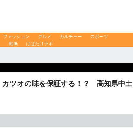
ファッション
グルメ
カルチャー
スポーツ
ス
動画
はばたけラボ
 カツオの味を保証する！？ 高知県中土