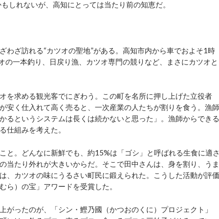
るかもしれないが、高知にとっては当たり前の知恵だ。
わざ訪れる“カツオの聖地”がある。高知市内から車でおよそ1時
ツオの一本釣り、日戻り漁、カツオ専門の競りなど、まさにカツオと
オを求める観光客でにぎわう。この町を名所に押し上げた立役者
が安く仕入れて高く売ると、一次産業の人たちが割りを食う。漁
かるというシステムは長くは続かないと思った」。漁師からでき
る仕組みを考えた。
と。どんなに新鮮でも、約15%は「ゴシ」と呼ばれる生食に適
の当たり外れが大きいからだ。そこで田中さんは、身を割り、う
は、カツオの味にうるさい町民に鍛えられた。こうした活動が評
むら）の宝」アワードを受賞した。
上がったのが、「シン・鰹乃國（かつおのくに）プロジェクト」