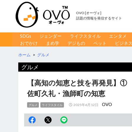
OVO [オーヴォ]
話題の情報を発信するサイト
コンテンツへ移動
検
SDGs
ジェンダー
ライフスタイル
エンタメ
索
おでかけ
まめ学
デジもの
ペット
ビジネ
ホーム
>
グルメ
グルメ
【高知の知恵と技を再発見】①
佐町久礼・漁師町の知恵
OVO
2025年6月12日
グルメ
ライフスタイル