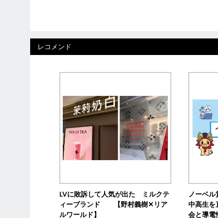
レコメンド
LVに敗訴して人気が出た ミルクテ
ノーベル
ィーブランド 【野村義樹✕リア
中高生を
ルワールド】
会と導電