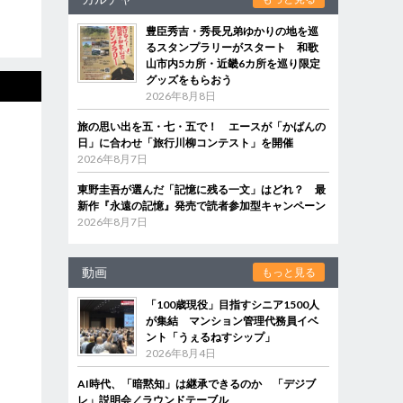
豊臣秀吉・秀長兄弟ゆかりの地を巡
るスタンプラリーがスタート 和歌
山市内5カ所・近畿6カ所を巡り限定
グッズをもらおう
2026年8月8日
旅の思い出を五・七・五で！ エースが「かばんの
日」に合わせ「旅行川柳コンテスト」を開催
2026年8月7日
東野圭吾が選んだ「記憶に残る一文」はどれ？ 最
新作『永遠の記憶』発売で読者参加型キャンペーン
2026年8月7日
動画
もっと見る
「100歳現役」目指すシニア1500人
が集結 マンション管理代務員イベ
ント「うぇるねすシップ」
2026年8月4日
AI時代、「暗黙知」は継承できるのか 「デジブ
レ」説明会／ラウンドテーブル