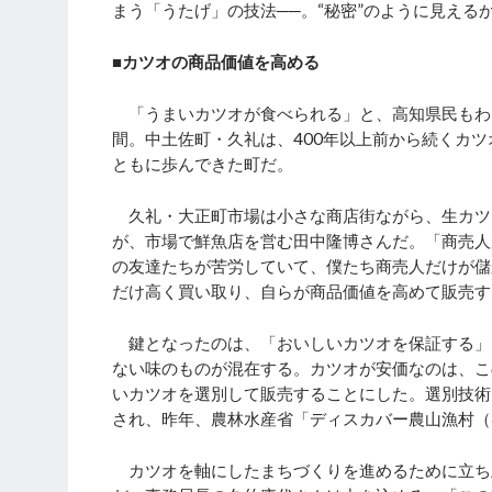
まう「うたげ」の技法──。“秘密”のように見え
■カツオの商品価値を高める
「うまいカツオが食べられる」と、高知県民もわざ
間。中土佐町・久礼は、400年以上前から続くカ
ともに歩んできた町だ。
久礼・大正町市場は小さな商店街ながら、生カツ
が、市場で鮮魚店を営む田中隆博さんだ。「商売人
の友達たちが苦労していて、僕たち商売人だけが儲
だけ高く買い取り、自らが商品価値を高めて販売す
鍵となったのは、「おいしいカツオを保証する」こ
ない味のものが混在する。カツオが安価なのは、こ
いカツオを選別して販売することにした。選別技術
され、昨年、農林水産省「ディスカバー農山漁村（
カツオを軸にしたまちづくりを進めるために立ち