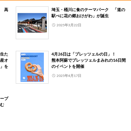
 高
埼玉・桶川に食のテーマパーク 「道の
駅べに花の郷おけがわ」が誕生
2025年3月22日
生た
4月26日は「プレッツェルの日」！
産オ
熊本阿蘇でプレッツェルまみれの16日間
」を
のイベントを開催
2025年4月17日
ープ
む