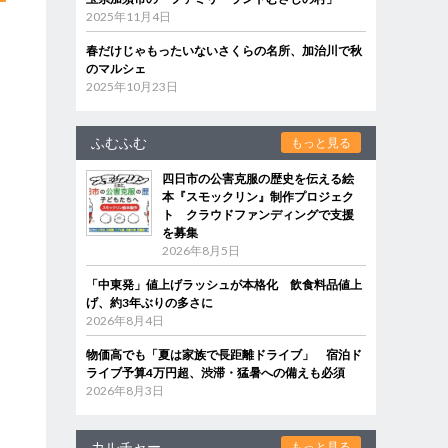
2025年11月4日
春だけじゃもったいないさくらの名所、加治川で秋
のマルシェ
2025年10月23日
ふむふむ
もっと見る
四日市の公害克服の歴史を伝える絵
本『スモックリン』制作プロジェク
ト クラウドファンディングで支援
を募集
2026年8月5日
「中東発」値上げラッシュが本格化 飲食料品値上
げ、約3年ぶりの多さに
2026年8月4日
物価高でも「夏は家族で長距離ドライブ」 宿泊ド
ライブ予算4万円超、渋滞・猛暑への備えも必須
2026年8月3日
カルチャー
もっと見る