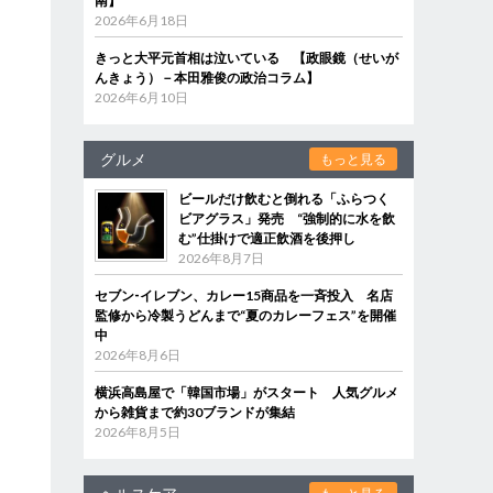
南】
2026年6月18日
きっと大平元首相は泣いている 【政眼鏡（せいが
んきょう）－本田雅俊の政治コラム】
知
2026年6月10日
グルメ
もっと見る
ビールだけ飲むと倒れる「ふらつく
ビアグラス」発売 “強制的に水を飲
む”仕掛けで適正飲酒を後押し
2026年8月7日
セブン‐イレブン、カレー15商品を一斉投入 名店
監修から冷製うどんまで“夏のカレーフェス”を開催
中
2026年8月6日
横浜高島屋で「韓国市場」がスタート 人気グルメ
から雑貨まで約30ブランドが集結
2026年8月5日