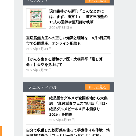
ヘルスケア
もっと見る
現代書林から新刊『こんなときに
は、まず、漢方！』 漢方三考塾の
15人の医師や薬剤師が執筆
2026年8月5日
重症筋無力症への正しい知識と理解を 8月8日広島
市で公開講座、オンライン配信も
2026年7月31日
【がんを生きる緩和ケア医・大橋洋平「足し算
命」】天空を見上げて
2026年7月28日
フェスティバル
もっと見る
絶品屋台グルメが全国各地から大集
結 “庶民派食フェス”第4回「川口×
絶品グルメビール＆日本酒祭り
2026」を開催
2026年4月15日
自分で収穫した秋野菜を使って芋煮作りを体験 埼
玉県加須市の「ファミリーランドむさしの村」