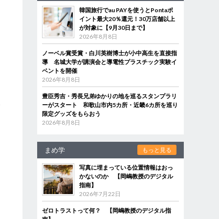
韓国旅行でau PAYを使うとPontaポ
イント最大20％還元！30万店舗以上
が対象に【9月30日まで】
2026年8月8日
ノーベル賞受賞・白川英樹博士が小中高生を直接指
導 名城大学が講演会と導電性プラスチック実験イ
ベントを開催
2026年8月8日
豊臣秀吉・秀長兄弟ゆかりの地を巡るスタンプラリ
ーがスタート 和歌山市内5カ所・近畿6カ所を巡り
師
限定グッズをもらおう
る
2026年8月8日
まめ学
もっと見る
さ
ま
写真に埋まっている位置情報はおっ
価
かないのか 【岡嶋教授のデジタル
指南】
2026年7月22日
ゼロトラストって何？ 【岡嶋教授のデジタル指