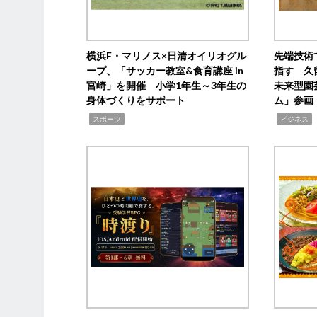
横浜F・マリノス×日清オイリオグル
先端技術
ープ、「サッカー教室&食育講座 in
指す 久
宮崎」を開催 小学1年生～3年生の
未来型園
身体づくりをサポート
ム」参画
,
,
,
スポーツ
ビジネス