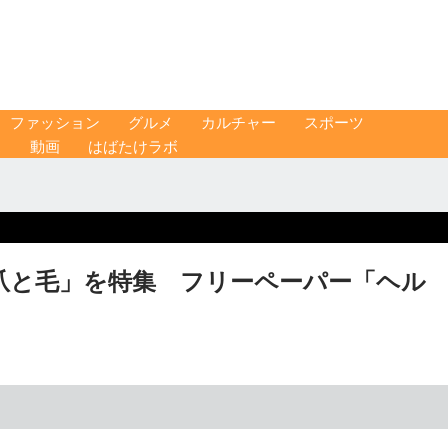
ファッション
グルメ
カルチャー
スポーツ
ス
動画
はばたけラボ
爪と毛」を特集 フリーペーパー「ヘル