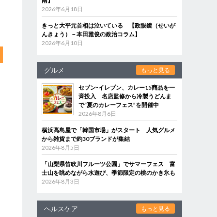
南】
2026年6月18日
きっと大平元首相は泣いている 【政眼鏡（せいが
んきょう）－本田雅俊の政治コラム】
2026年6月10日
グルメ
もっと見る
セブン‐イレブン、カレー15商品を一
斉投入 名店監修から冷製うどんま
で“夏のカレーフェス”を開催中
2026年8月6日
横浜高島屋で「韓国市場」がスタート 人気グルメ
から雑貨まで約30ブランドが集結
2026年8月5日
「山梨県笛吹川フルーツ公園」でサマーフェス 富
士山を眺めながら水遊び、季節限定の桃のかき氷も
2026年8月3日
ヘルスケア
もっと見る