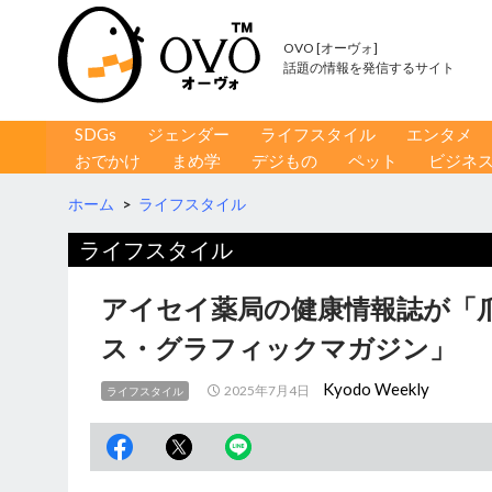
OVO [オーヴォ]
話題の情報を発信するサイト
コンテンツへ移動
検
SDGs
ジェンダー
ライフスタイル
エンタメ
索
おでかけ
まめ学
デジもの
ペット
ビジネ
ホーム
>
ライフスタイル
ライフスタイル
アイセイ薬局の健康情報誌が「
ス・グラフィックマガジン」
Kyodo Weekly
2025年7月4日
ライフスタイル