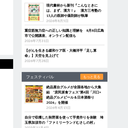
現代書林から新刊『こんなときに
は、まず、漢方！』 漢方三考塾の
15人の医師や薬剤師が執筆
2026年8月5日
重症筋無力症への正しい知識と理解を 8月8日広島
市で公開講座、オンライン配信も
2026年7月31日
【がんを生きる緩和ケア医・大橋洋平「足し算
命」】天空を見上げて
2026年7月28日
フェスティバル
もっと見る
絶品屋台グルメが全国各地から大集
結 “庶民派食フェス”第4回「川口×
絶品グルメビール＆日本酒祭り
2026」を開催
2026年4月15日
自分で収穫した秋野菜を使って芋煮作りを体験 埼
玉県加須市の「ファミリーランドむさしの村」
2025年11月4日