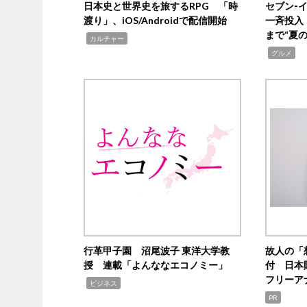
日本史と世界史を旅するRPG 「時
セブン‐
渡り」、iOS/Androidで配信開始
一斉投入
まで“夏
,
カルチャー
,
グルメ
行革甲子園 沼尾波子 東洋大学教
故人の「
授 連載「よんななエコノミー」
付 日本
フリーア
,
ビジネス
PR