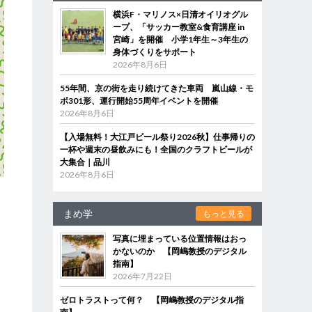
横浜F・マリノス×日清オイリオグル
ープ、「サッカー教室&食育講座 in
宮崎」を開催 小学1年生～3年生の
身体づくりをサポート
2026年8月6日
55年間、京の街を走り続けてきた車両 嵐山線・モ
ボ301形、運行開始55周年イベントを開催
2026年8月6日
【入場無料！大江戸ビール祭り2026秋】仕事帰りの
一杯や週末の昼飲みにも！全国のクラフトビールが
大集合｜品川
2026年8月6日
まめ学
もっと見る
写真に埋まっている位置情報はおっ
かないのか 【岡嶋教授のデジタル
指南】
2026年7月22日
ゼロトラストって何？ 【岡嶋教授のデジタル指