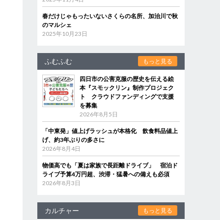
春だけじゃもったいないさくらの名所、加治川で秋
のマルシェ
2025年10月23日
ふむふむ
もっと見る
四日市の公害克服の歴史を伝える絵
本『スモックリン』制作プロジェク
ト クラウドファンディングで支援
を募集
2026年8月5日
「中東発」値上げラッシュが本格化 飲食料品値上
げ、約3年ぶりの多さに
2026年8月4日
物価高でも「夏は家族で長距離ドライブ」 宿泊ド
ライブ予算4万円超、渋滞・猛暑への備えも必須
2026年8月3日
カルチャー
もっと見る