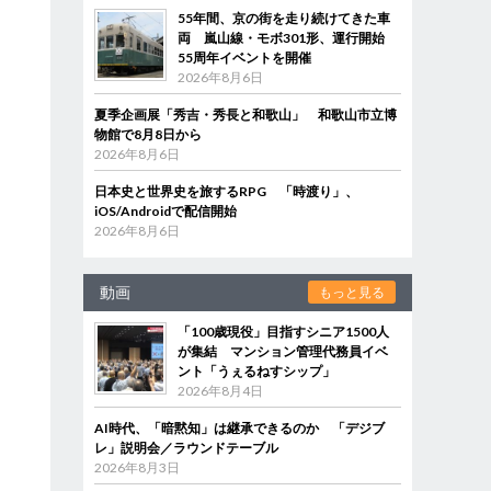
55年間、京の街を走り続けてきた車
両 嵐山線・モボ301形、運行開始
55周年イベントを開催
2026年8月6日
夏季企画展「秀吉・秀長と和歌山」 和歌山市立博
物館で8月8日から
2026年8月6日
日本史と世界史を旅するRPG 「時渡り」、
iOS/Androidで配信開始
2026年8月6日
動画
もっと見る
「100歳現役」目指すシニア1500人
が集結 マンション管理代務員イベ
ント「うぇるねすシップ」
2026年8月4日
AI時代、「暗黙知」は継承できるのか 「デジブ
レ」説明会／ラウンドテーブル
2026年8月3日