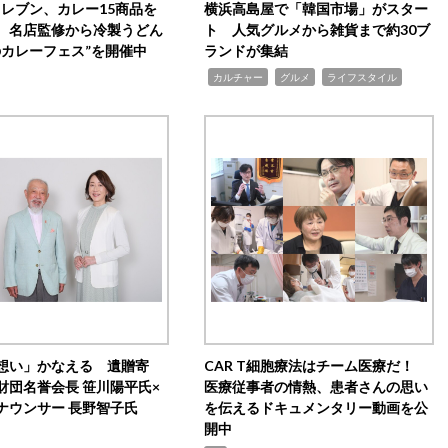
イレブン、カレー15商品を
横浜高島屋で「韓国市場」がスター
 名店監修から冷製うどん
ト 人気グルメから雑貨まで約30ブ
のカレーフェス”を開催中
ランドが集結
,
,
,
カルチャー
グルメ
ライフスタイル
想い」かなえる 遺贈寄
CAR T細胞療法はチーム医療だ！
財団名誉会長 笹川陽平氏×
医療従事者の情熱、患者さんの思い
ナウンサー 長野智子氏
を伝えるドキュメンタリー動画を公
開中