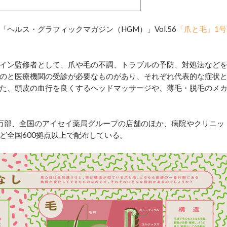
ルス・グラフィックマガジン（HGM）」Vol.56
「爪と毛」1号
イン監修者として、爪や毛の不調、トラブルの予防、対処法など
のと医療機関の受診が必要なものがあり、それぞれ代表的な症状
た、頭皮の血行を良くするヘッドマッサージや、薄毛・脱毛のメ
万部、全国のアイセイ薬局グループの店舗のほか、病院やクリニッ
ど全国600拠点以上で配布している。