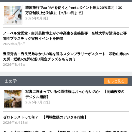
韓国旅行でau PAYを使うとPontaポイント最大20％還元！30
万店舗以上が対象に【9月30日まで】
2026年8月8日
ノーベル賞受賞・白川英樹博士が小中高生を直接指導 名城大学が講演会と導
電性プラスチック実験イベントを開催
2026年8月8日
豊臣秀吉・秀長兄弟ゆかりの地を巡るスタンプラリーがスタート 和歌山市内5
カ所・近畿6カ所を巡り限定グッズをもらおう
2026年8月8日
まめ学
もっと見る
写真に埋まっている位置情報はおっかないのか 【岡嶋教授の
デジタル指南】
2026年7月22日
ゼロトラストって何？ 【岡嶋教授のデジタル指南】
2026年6月18日