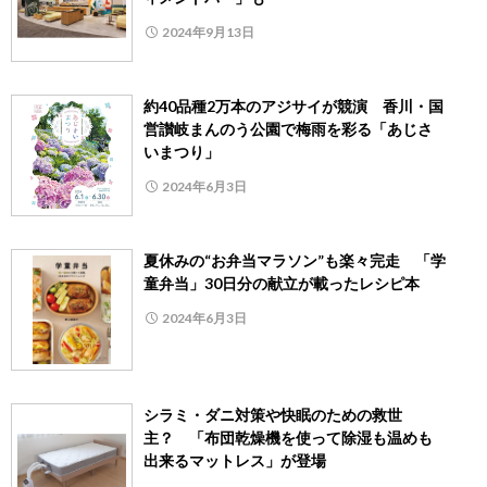
2024年9月13日
約40品種2万本のアジサイが競演 香川・国
営讃岐まんのう公園で梅雨を彩る「あじさ
いまつり」
2024年6月3日
夏休みの“お弁当マラソン”も楽々完走 「学
童弁当」30日分の献立が載ったレシピ本
2024年6月3日
シラミ・ダニ対策や快眠のための救世
主？ 「布団乾燥機を使って除湿も温めも
出来るマットレス」が登場