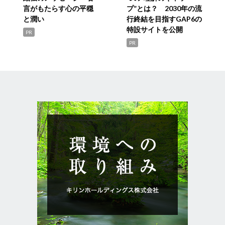
言がもたらす心の平穏
プ”とは？ 2030年の流
と潤い
行終結を目指すGAP6の
特設サイトを公開
PR
PR