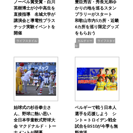
ノーベル賞受賞・白川
豊臣秀吉・秀長兄弟ゆ
英樹博士が小中高生を
かりの地を巡るスタン
直接指導 名城大学が
プラリーがスタート
講演会と導電性プラス
和歌山市内5カ所・近畿
チック実験イベントを
6カ所を巡り限定グッズ
開催
をもらおう
,
,
,
ライフスタイル
カルチャー
ライフスタイ
ル
始球式の杉谷拳士さ
ベルギーで戦う日本人
ん、野球に熱い思い
選手を応援しよう シ
全日本学童軟式野球大
ント＝トロイデン戦全
会 マクドナルド・トー
試合をBS10が今季も無
ナメントが開幕
料放送