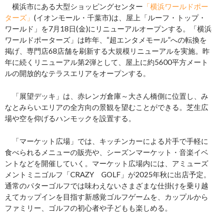
横浜市にある大型ショッピングセンター
「横浜ワールドポー
ターズ」
(イオンモール・千葉市)は、屋上「ルーフ・トップ・
ワールド」を7月18日(金)にリニューアルオープンする。「横浜
ワールドポーターズ」は昨年、“超エンタメモール”への転換を
掲げ、専門店68店舗を刷新する大規模リニューアルを実施。昨
年に続くリニューアル第2弾として、屋上に約5600平方メート
ルの開放的なテラスエリアをオープンする。
「展望デッキ」は、赤レンガ倉庫～大さん橋側に位置し、み
なとみらいエリアの全方向の景観を望むことができる。芝生広
場や空を仰げるハンモックを設置する。
「マーケット広場」では、キッチンカーによる片手で手軽に
食べられるメニューの販売や、シーズンマーケット・音楽イベ
ントなどを開催していく。マーケット広場内には、アミューズ
メントミニゴルフ「CRAZY GOLF」が2025年秋に出店予定。
通常のパターゴルフでは味わえないさまざまな仕掛けを乗り越
えてカップインを目指す新感覚ゴルフゲームを、カップルから
ファミリー、ゴルフの初心者や子どもも楽しめる。