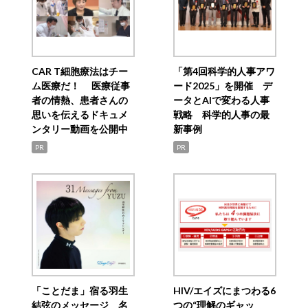
CAR T細胞療法はチー
「第4回科学的人事アワ
ム医療だ！ 医療従事
ード2025」を開催 デ
者の情熱、患者さんの
ータとAIで変わる人事
思いを伝えるドキュメ
戦略 科学的人事の最
ンタリー動画を公開中
新事例
PR
PR
「ことだま」宿る羽生
HIV/エイズにまつわる6
結弦のメッセージ 名
つの“理解のギャッ