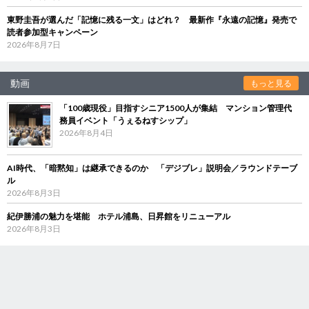
東野圭吾が選んだ「記憶に残る一文」はどれ？ 最新作『永遠の記憶』発売で
読者参加型キャンペーン
2026年8月7日
動画
もっと見る
「100歳現役」目指すシニア1500人が集結 マンション管理代
務員イベント「うぇるねすシップ」
2026年8月4日
AI時代、「暗黙知」は継承できるのか 「デジブレ」説明会／ラウンドテーブ
ル
2026年8月3日
紀伊勝浦の魅力を堪能 ホテル浦島、日昇館をリニューアル
2026年8月3日