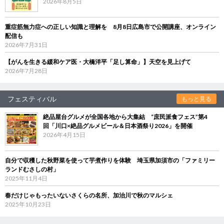
2026年8月5日
重症筋無力症への正しい知識と理解を 8月8日広島市で公開講座、オンライン
配信も
2026年7月31日
【がんを生きる緩和ケア医・大橋洋平「足し算命」】天空を見上げて
2026年7月28日
フェスティバル
もっと見る
絶品屋台グルメが全国各地から大集結 “庶民派食フェス”第4
回「川口×絶品グルメビール＆日本酒祭り2026」を開催
2026年4月15日
自分で収穫した秋野菜を使って芋煮作りを体験 埼玉県加須市の「ファミリー
ランドむさしの村」
2025年11月4日
春だけじゃもったいないさくらの名所、加治川で秋のマルシェ
2025年10月23日