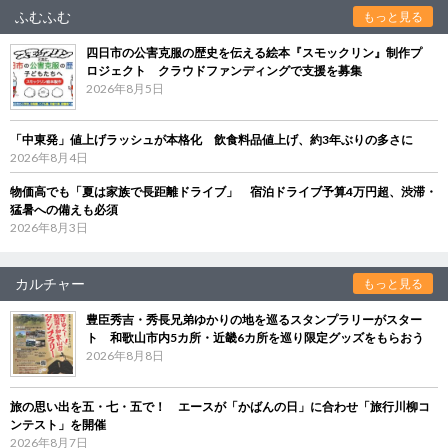
ふむふむ
もっと見る
四日市の公害克服の歴史を伝える絵本『スモックリン』制作プ
ロジェクト クラウドファンディングで支援を募集
2026年8月5日
「中東発」値上げラッシュが本格化 飲食料品値上げ、約3年ぶりの多さに
2026年8月4日
物価高でも「夏は家族で長距離ドライブ」 宿泊ドライブ予算4万円超、渋滞・
猛暑への備えも必須
2026年8月3日
カルチャー
もっと見る
豊臣秀吉・秀長兄弟ゆかりの地を巡るスタンプラリーがスター
ト 和歌山市内5カ所・近畿6カ所を巡り限定グッズをもらおう
2026年8月8日
旅の思い出を五・七・五で！ エースが「かばんの日」に合わせ「旅行川柳コ
ンテスト」を開催
2026年8月7日