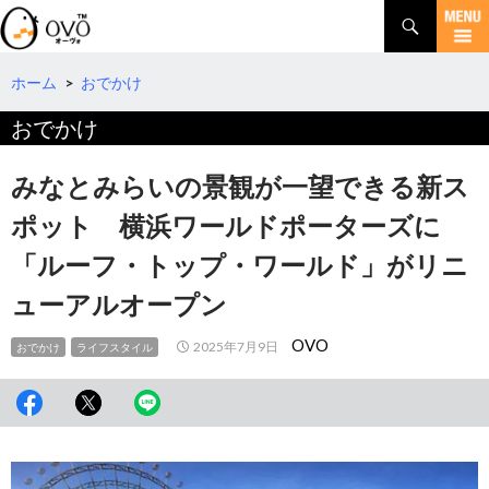
検
索
コ
ン
テ
ホーム
>
おでかけ
ン
おでかけ
ツ
へ
移
みなとみらいの景観が一望できる新ス
動
ポット 横浜ワールドポーターズに
「ルーフ・トップ・ワールド」がリニ
ューアルオープン
OVO
2025年7月9日
おでかけ
ライフスタイル