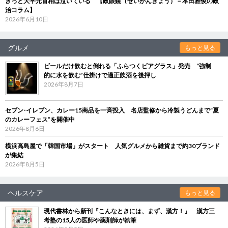
きっと大平元首相は泣いている 【政眼鏡（せいがんきょう）－本田雅俊の政
治コラム】
2026年6月10日
グルメ
もっと見る
ビールだけ飲むと倒れる「ふらつくビアグラス」発売 “強制
的に水を飲む”仕掛けで適正飲酒を後押し
2026年8月7日
セブン‐イレブン、カレー15商品を一斉投入 名店監修から冷製うどんまで“夏
のカレーフェス”を開催中
2026年8月6日
横浜高島屋で「韓国市場」がスタート 人気グルメから雑貨まで約30ブランド
が集結
2026年8月5日
ヘルスケア
もっと見る
現代書林から新刊『こんなときには、まず、漢方！』 漢方三
考塾の15人の医師や薬剤師が執筆