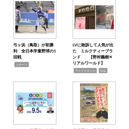
弓ヶ浜（鳥取）が初勝
LVに敗訴して人気が出
利 全日本学童野球の1
た ミルクティーブラ
回戦
ンド 【野村義樹✕
リアルワールド】
,
スポーツ
,
,
ライフスタイル
社会