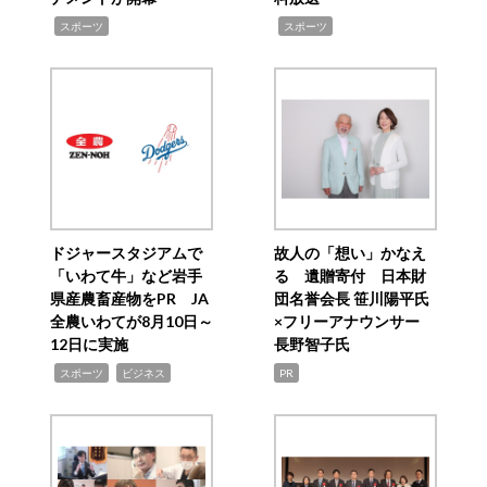
,
,
スポーツ
スポーツ
ドジャースタジアムで
故人の「想い」かなえ
「いわて牛」など岩手
る 遺贈寄付 日本財
県産農畜産物をPR JA
団名誉会長 笹川陽平氏
全農いわてが8月10日～
×フリーアナウンサー
12日に実施
長野智子氏
,
,
スポーツ
ビジネス
PR