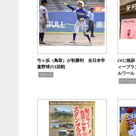
弓ヶ浜（鳥取）が初勝利 全日本学
LVに敗
童野球の1回戦
ィーブラ
ルワール
,
スポーツ
,
ライフスタ