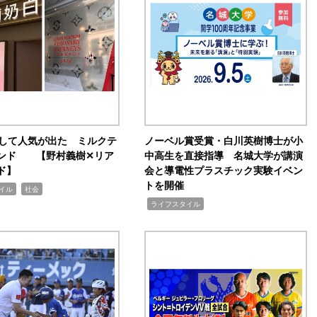
訴して人気が出た ミルクテ
ノーベル賞受賞・白川英樹博士が小
ンド 【野村義樹✕リア
中高生を直接指導 名城大学が講演
ド】
会と導電性プラスチック実験イベン
トを開催
,
イル
社会
,
ライフスタイル