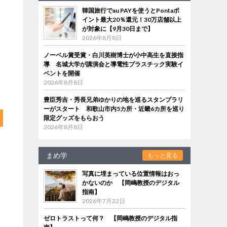
韓国旅行でau PAYを使うとPontaポ
イント最大20％還元！30万店舗以上
が対象に【9月30日まで】
2026年8月8日
ノーベル賞受賞・白川英樹博士が小中高生を直接指
導 名城大学が講演会と導電性プラスチック実験イ
ベントを開催
2026年8月8日
豊臣秀吉・秀長兄弟ゆかりの地を巡るスタンプラリ
ーがスタート 和歌山市内5カ所・近畿6カ所を巡り
限定グッズをもらおう
2026年8月8日
まめ学
もっと見る
写真に埋まっている位置情報はおっ
かないのか 【岡嶋教授のデジタル
指南】
2026年7月22日
ゼロトラストって何？ 【岡嶋教授のデジタル指