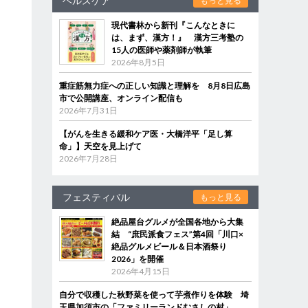
ヘルスケア
もっと見る
現代書林から新刊『こんなときに
は、まず、漢方！』 漢方三考塾の
15人の医師や薬剤師が執筆
2026年8月5日
重症筋無力症への正しい知識と理解を 8月8日広島
市で公開講座、オンライン配信も
2026年7月31日
【がんを生きる緩和ケア医・大橋洋平「足し算
命」】天空を見上げて
2026年7月28日
フェスティバル
もっと見る
絶品屋台グルメが全国各地から大集
結 “庶民派食フェス”第4回「川口×
絶品グルメビール＆日本酒祭り
2026」を開催
2026年4月15日
自分で収穫した秋野菜を使って芋煮作りを体験 埼
玉県加須市の「ファミリーランドむさしの村」