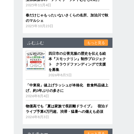
2025年11月4日
春だけじゃもったいないさくらの名所、加治川で秋
のマルシェ
2025年10月23日
ふむふむ
もっと見る
四日市の公害克服の歴史を伝える絵
本『スモックリン』制作プロジェク
ト クラウドファンディングで支援
を募集
2026年8月5日
「中東発」値上げラッシュが本格化 飲食料品値上
げ、約3年ぶりの多さに
2026年8月4日
物価高でも「夏は家族で長距離ドライブ」 宿泊ド
ライブ予算4万円超、渋滞・猛暑への備えも必須
2026年8月3日
カルチャー
もっと見る