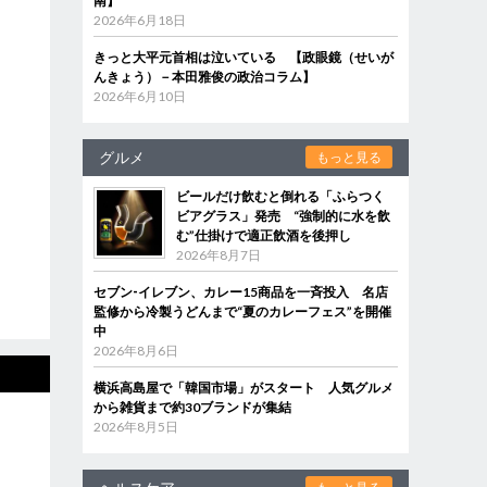
南】
2026年6月18日
きっと大平元首相は泣いている 【政眼鏡（せいが
んきょう）－本田雅俊の政治コラム】
2026年6月10日
グルメ
もっと見る
ビールだけ飲むと倒れる「ふらつく
ビアグラス」発売 “強制的に水を飲
む”仕掛けで適正飲酒を後押し
2026年8月7日
セブン‐イレブン、カレー15商品を一斉投入 名店
監修から冷製うどんまで“夏のカレーフェス”を開催
中
2026年8月6日
横浜高島屋で「韓国市場」がスタート 人気グルメ
から雑貨まで約30ブランドが集結
2026年8月5日