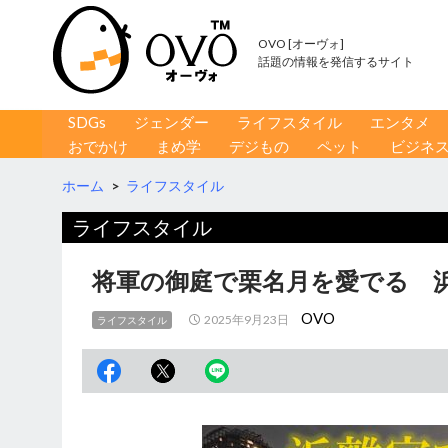
OVO [オーヴォ]
話題の情報を発信するサイト
コンテンツへ移動
検
SDGs
ジェンダー
ライフスタイル
エンタメ
索
おでかけ
まめ学
デジもの
ペット
ビジネ
ホーム
>
ライフスタイル
ライフスタイル
将軍の御庭で栗名月を愛でる 
OVO
2025年9月23日
ライフスタイル