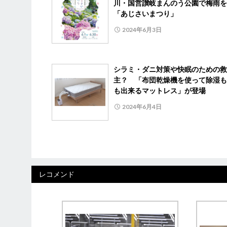
川・国営讃岐まんのう公園で梅雨を
「あじさいまつり」
2024年6月3日
シラミ・ダニ対策や快眠のための救
主？ 「布団乾燥機を使って除湿も
も出来るマットレス」が登場
2024年6月4日
レコメンド