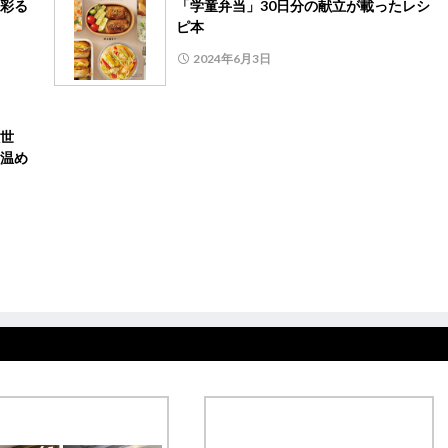
彩る
「学童弁当」30日分の献立が載ったレシ
ピ本
2024年6月3日
世
温め