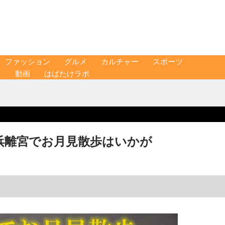
ファッション
グルメ
カルチャー
スポーツ
ス
動画
はばたけラボ
浜離宮でお月見散歩はいかが