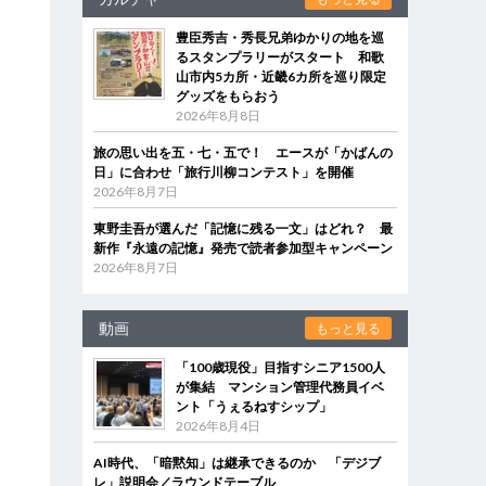
豊臣秀吉・秀長兄弟ゆかりの地を巡
るスタンプラリーがスタート 和歌
山市内5カ所・近畿6カ所を巡り限定
グッズをもらおう
2026年8月8日
旅の思い出を五・七・五で！ エースが「かばんの
日」に合わせ「旅行川柳コンテスト」を開催
2026年8月7日
東野圭吾が選んだ「記憶に残る一文」はどれ？ 最
新作『永遠の記憶』発売で読者参加型キャンペーン
2026年8月7日
動画
もっと見る
「100歳現役」目指すシニア1500人
が集結 マンション管理代務員イベ
ント「うぇるねすシップ」
2026年8月4日
AI時代、「暗黙知」は継承できるのか 「デジブ
レ」説明会／ラウンドテーブル