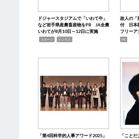
ドジャースタジアムで「いわて牛」
故人の「
など岩手県産農畜産物をPR JA全農
付 日本
いわてが8月10日～12日に実施
フリーア
,
,
スポーツ
ビジネス
PR
「第4回科学的人事アワード2025」
「ことだ