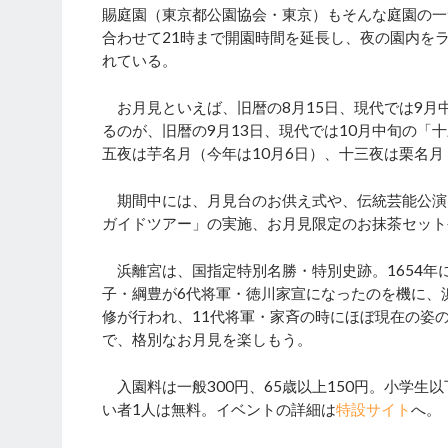
賜庭園（東京都公園協会・東京）もそんな庭園の一つ
合わせて21時まで開園時間を延長し、夜の園内を
れている。
お月見といえば、旧暦の8月15日、現代では9月
るのが、旧暦の9月13日、現代では10月中旬の
五夜は芋名月（今年は10月6日）、十三夜は栗名月
期間中には、月見台のお供え式や、伝統芸能公演
ガイドツアー」の実施、お月見限定のお抹茶セット
浜離宮は、国指定特別名勝・特別史跡。1654年
子・綱豊が6代将軍・徳川家宣になったのを機に、
修が行われ、11代将軍・家斉の時にほぼ現在の姿
で、格別なお月見を楽しもう。
入園料は一般300円、65歳以上150円。小学生
い者1人は無料。イベントの詳細は
特設サイト
へ。