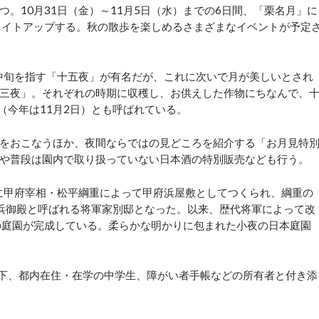
。10月31日（金）～11月5日（水）までの6日間、「栗名月」に
ライトアップする。秋の散歩を楽しめるさまざまなイベントが予定
中旬を指す「十五夜」が有名だが、これに次いで月が美しいとされ
「十三夜」。それぞれの時期に収穫し、お供えした作物にちなんで、
（今年は11月2日）とも呼ばれている。
をおこなうほか、夜間ならではの見どころを紹介する「お月見特
や普段は園内で取り扱っていない日本酒の特別販売なども行う。
に甲府宰相・松平綱重によって甲府浜屋敷としてつくられ、綱重の
浜御殿と呼ばれる将軍家別邸となった。以来、歴代将軍によって改
の庭園が完成している。柔らかな明かりに包まれた小夜の日本庭園
以下、都内在住・在学の中学生、障がい者手帳などの所有者と付き添