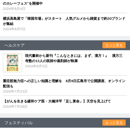
のカレーフェス”を開催中
2026年8月6日
横浜高島屋で「韓国市場」がスタート 人気グルメから雑貨まで約30ブランド
が集結
2026年8月5日
ヘルスケア
もっと見る
現代書林から新刊『こんなときには、まず、漢方！』 漢方三
考塾の15人の医師や薬剤師が執筆
2026年8月5日
重症筋無力症への正しい知識と理解を 8月8日広島市で公開講座、オンライン
配信も
2026年7月31日
【がんを生きる緩和ケア医・大橋洋平「足し算命」】天空を見上げて
2026年7月28日
フェスティバル
もっと見る