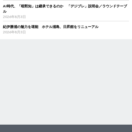
AI時代、「暗黙知」は継承できるのか 「デジブレ」説明会／ラウンドテーブ
ル
2026年8月3日
紀伊勝浦の魅力を堪能 ホテル浦島、日昇館をリニューアル
2026年8月3日