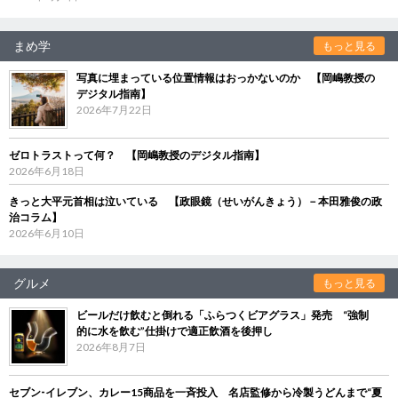
まめ学
もっと見る
写真に埋まっている位置情報はおっかないのか 【岡嶋教授の
デジタル指南】
2026年7月22日
ゼロトラストって何？ 【岡嶋教授のデジタル指南】
2026年6月18日
きっと大平元首相は泣いている 【政眼鏡（せいがんきょう）－本田雅俊の政
治コラム】
2026年6月10日
グルメ
もっと見る
ビールだけ飲むと倒れる「ふらつくビアグラス」発売 “強制
的に水を飲む”仕掛けで適正飲酒を後押し
2026年8月7日
セブン‐イレブン、カレー15商品を一斉投入 名店監修から冷製うどんまで“夏