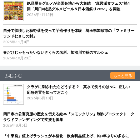
絶品屋台グルメが全国各地から大集結 “庶民派食フェス”第4
回「川口×絶品グルメビール＆日本酒祭り2026」を開催
2026年4月15日
自分で収穫した秋野菜を使って芋煮作りを体験 埼玉県加須市の「ファミリー
ランドむさしの村」
2025年11月4日
春だけじゃもったいないさくらの名所、加治川で秋のマルシェ
2025年10月23日
ふむふむ
もっと見る
クラゲに刺されたらどうする？ 真水で洗うのはNG、正しい
応急処置を知っておこう
2026年8月10日
四日市の公害克服の歴史を伝える絵本『スモックリン』制作プロジェクト ク
ラウドファンディングで支援を募集
2026年8月5日
「中東発」値上げラッシュが本格化 飲食料品値上げ、約3年ぶりの多さに