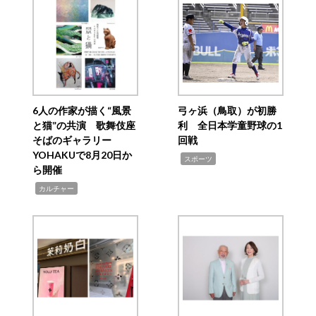
6人の作家が描く“風景
弓ヶ浜（鳥取）が初勝
と猫”の共演 歌舞伎座
利 全日本学童野球の1
そばのギャラリー
回戦
YOHAKUで8月20日か
,
スポーツ
ら開催
,
カルチャー