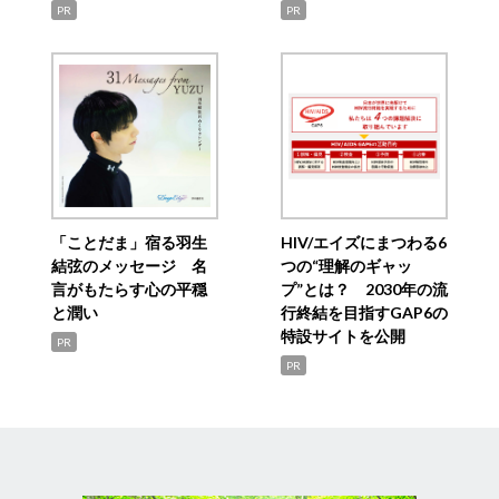
PR
PR
「ことだま」宿る羽生
HIV/エイズにまつわる6
結弦のメッセージ 名
つの“理解のギャッ
言がもたらす心の平穏
プ”とは？ 2030年の流
と潤い
行終結を目指すGAP6の
特設サイトを公開
PR
PR