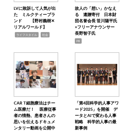
LVに敗訴して人気が出
故人の「想い」かなえ
た ミルクティーブラ
る 遺贈寄付 日本財
ンド 【野村義樹✕
団名誉会長 笹川陽平氏
リアルワールド】
×フリーアナウンサー
長野智子氏
,
,
ライフスタイル
社会
PR
CAR T細胞療法はチー
「第4回科学的人事アワ
ム医療だ！ 医療従事
ード2025」を開催 デ
者の情熱、患者さんの
ータとAIで変わる人事
思いを伝えるドキュメ
戦略 科学的人事の最
ンタリー動画を公開中
新事例