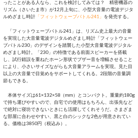
ったことがある人なら、これを検討してみては？ 精密機器の
リズム（さいたま市）が12月上旬に、小型大音量の電波デジタ
ルめざまし時計
「フィットウェーブバトル241」
を発売する。
「フィットウェーブバトル241」は、リズム史上最大の音量
を実現した大音量電波デジタルめざまし時計「フィットウェー
ブバトル230」のデザインを踏襲した小型大音量電波デジタル
めざまし時計。「230」の特徴である前面スピーカーを搭載
し、試行錯誤を重ねたホーン形状でブザー音を増幅させること
により、小さいサイズながらも大音量アラームを実現。見た目
以上の大音量で目覚めをサポートしてくれる。2段階の音量調
節もできる。
本体サイズは61×132×58（mm）とコンパクト。重量約180g
で持ち運びやすいので、自宅での使用はもちろん、出張先など
で絶対に寝坊できないときにも活躍してくれそうだ。さまざま
な部屋に合わせやすい、黒と白のシックな2色が用意されてい
る。価格は3850円（税込み）。