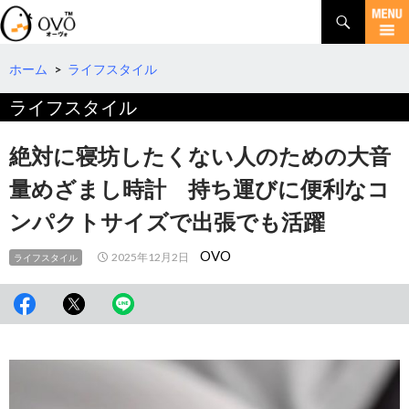
検
索
コ
ン
テ
ホーム
>
ライフスタイル
ン
ライフスタイル
ツ
へ
移
絶対に寝坊したくない人のための大音
動
量めざまし時計 持ち運びに便利なコ
ンパクトサイズで出張でも活躍
OVO
2025年12月2日
ライフスタイル