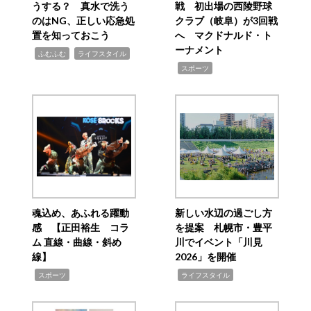
うする？ 真水で洗う
戦 初出場の西陵野球
のはNG、正しい応急処
クラブ（岐阜）が3回戦
置を知っておこう
へ マクドナルド・ト
ーナメント
,
,
ふむふむ
ライフスタイル
,
スポーツ
魂込め、あふれる躍動
新しい水辺の過ごし方
感 【正田裕生 コラ
を提案 札幌市・豊平
ム 直線・曲線・斜め
川でイベント「川見
線】
2026」を開催
,
,
スポーツ
ライフスタイル