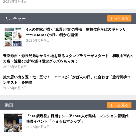
2026年8月4日
カルチャー
もっと見る
6人の作家が描く“風景と猫”の共演 歌舞伎座そばのギャラリ
ーYOHAKUで8月20日から開催
2026年8月9日
豊臣秀吉・秀長兄弟ゆかりの地を巡るスタンプラリーがスタート 和歌山市内5
カ所・近畿6カ所を巡り限定グッズをもらおう
2026年8月8日
旅の思い出を五・七・五で！ エースが「かばんの日」に合わせ「旅行川柳コ
ンテスト」を開催
2026年8月7日
動画
もっと見る
「100歳現役」目指すシニア1500人が集結 マンション管理代
務員イベント「うぇるねすシップ」
2026年8月4日