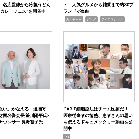
 名店監修から冷製うどん
ト 人気グルメから雑貨まで約30ブ
のカレーフェス”を開催中
ランドが集結
,
,
,
カルチャー
グルメ
ライフスタイル
想い」かなえる 遺贈寄
CAR T細胞療法はチーム医療だ！
財団名誉会長 笹川陽平氏×
医療従事者の情熱、患者さんの思い
ナウンサー 長野智子氏
を伝えるドキュメンタリー動画を公
開中
PR