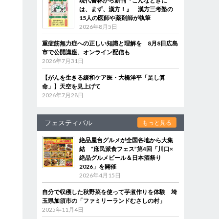
現代書林から新刊『こんなときに
は、まず、漢方！』 漢方三考塾の
15人の医師や薬剤師が執筆
2026年8月5日
重症筋無力症への正しい知識と理解を 8月8日広島
市で公開講座、オンライン配信も
2026年7月31日
【がんを生きる緩和ケア医・大橋洋平「足し算
命」】天空を見上げて
2026年7月28日
フェスティバル
もっと見る
絶品屋台グルメが全国各地から大集
結 “庶民派食フェス”第4回「川口×
絶品グルメビール＆日本酒祭り
2026」を開催
2026年4月15日
自分で収穫した秋野菜を使って芋煮作りを体験 埼
玉県加須市の「ファミリーランドむさしの村」
2025年11月4日