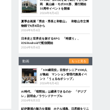
両 嵐山線・モボ301形、運行開始
55周年イベントを開催
2026年8月6日
夏季企画展「秀吉・秀長と和歌山」 和歌山市立博
物館で8月8日から
2026年8月6日
日本史と世界史を旅するRPG 「時渡り」、
iOS/Androidで配信開始
2026年8月6日
動画
もっと見る
「100歳現役」目指すシニア1500人
が集結 マンション管理代務員イベ
ント「うぇるねすシップ」
2026年8月4日
AI時代、「暗黙知」は継承できるのか 「デジブ
レ」説明会／ラウンドテーブル
2026年8月3日
紀伊勝浦の魅力を堪能 ホテル浦島、日昇館をリニ