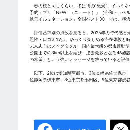
春の桜と同じくらい、冬は街の“絶景”、イルミネ
予約アプリ「NEWT（ニュート）」（令和トラベル
絶景イルミネーション』全国ベスト30」では、横
評価基準別の点数を見ると、2025年の時代感と光
題性・口コミ19点、ゆっくり楽しめる滞在体験と時
未来志向のスペクタクル。国内最大級の都市連動型
公園までの3km以上を結び、過去最多となる46
の希望」という強いメッセージを放っていると評価
以下、2位は愛知県蒲郡市、3位長崎県佐世保市、
位静岡県伊東市、8位東京都墨田区、9位東京都渋谷