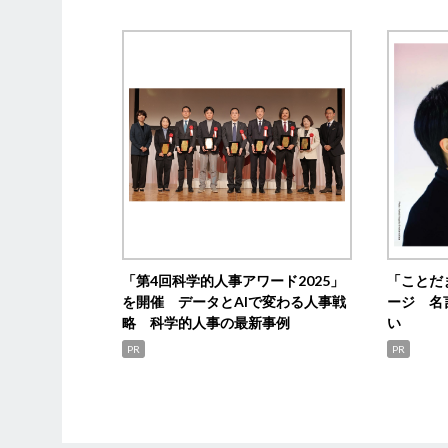
「第4回科学的人事アワード2025」
「ことだ
を開催 データとAIで変わる人事戦
ージ 名
略 科学的人事の最新事例
い
PR
PR