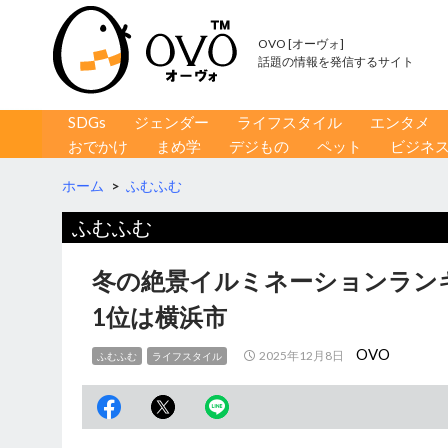
OVO [オーヴォ]
話題の情報を発信するサイト
コンテンツへ移動
検
SDGs
ジェンダー
ライフスタイル
エンタメ
索
おでかけ
まめ学
デジもの
ペット
ビジネ
ホーム
>
ふむふむ
ふむふむ
冬の絶景イルミネーションランキ
1位は横浜市
OVO
2025年12月8日
ふむふむ
ライフスタイル