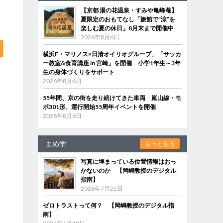
【京都 湯の花温泉・すみや亀峰菴】
夏限定のおもてなし「旅館で“涼”を
楽しむ夏の休日」8月末まで開催中
2026年8月6日
横浜F・マリノス×日清オイリオグループ、「サッカ
ー教室&食育講座 in 宮崎」を開催 小学1年生～3年
生の身体づくりをサポート
2026年8月6日
55年間、京の街を走り続けてきた車両 嵐山線・モ
ボ301形、運行開始55周年イベントを開催
2026年8月6日
まめ学
もっと見る
写真に埋まっている位置情報はおっ
かないのか 【岡嶋教授のデジタル
指南】
2026年7月22日
ゼロトラストって何？ 【岡嶋教授のデジタル指
南】