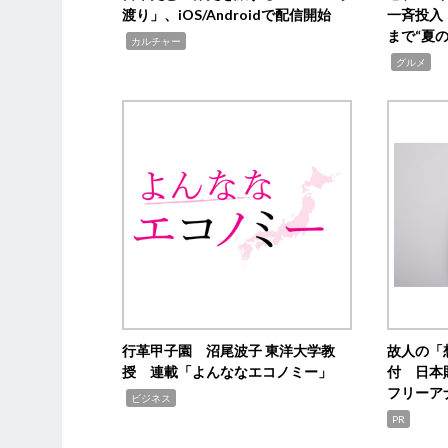
渡り」、iOS/Androidで配信開始
一斉投入
まで“夏
,
カルチャー
,
グルメ
行革甲子園 沼尾波子 東洋大学教
故人の「
授 連載「よんななエコノミー」
付 日本
フリーア
,
ビジネス
PR