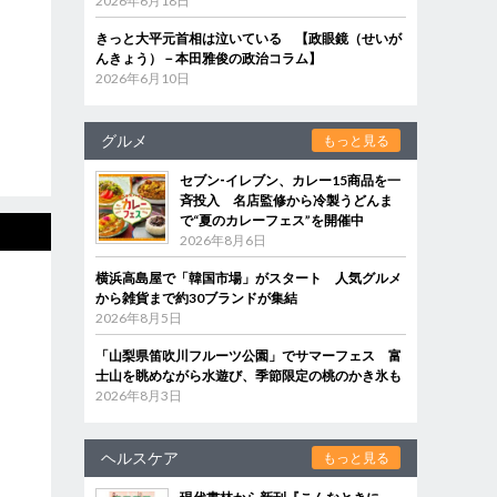
2026年6月18日
きっと大平元首相は泣いている 【政眼鏡（せいが
んきょう）－本田雅俊の政治コラム】
2026年6月10日
グルメ
もっと見る
セブン‐イレブン、カレー15商品を一
斉投入 名店監修から冷製うどんま
で“夏のカレーフェス”を開催中
2026年8月6日
横浜高島屋で「韓国市場」がスタート 人気グルメ
から雑貨まで約30ブランドが集結
2026年8月5日
「山梨県笛吹川フルーツ公園」でサマーフェス 富
士山を眺めながら水遊び、季節限定の桃のかき氷も
2026年8月3日
ヘルスケア
もっと見る