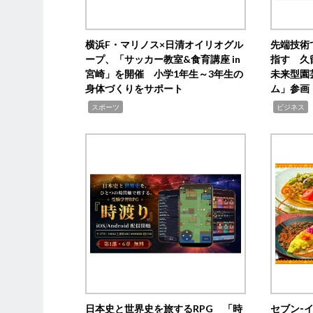
横浜F・マリノス×日清オイリオグル
先端技術
ープ、「サッカー教室&食育講座 in
指す 久
宮崎」を開催 小学1年生～3年生の
未来型園
身体づくりをサポート
ム」参画
,
,
,
スポーツ
ビジネス
日本史と世界史を旅するRPG 「時
セブン‐