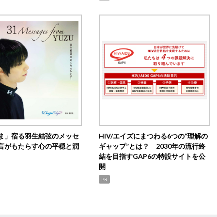
ま」宿る羽生結弦のメッセ
HIV/エイズにまつわる6つの“理解の
言がもたらす心の平穏と潤
ギャップ”とは？ 2030年の流行終
結を目指すGAP6の特設サイトを公
開
PR