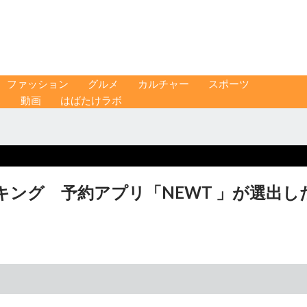
ファッション
グルメ
カルチャー
スポーツ
ス
動画
はばたけラボ
ング 予約アプリ「NEWT 」が選出し