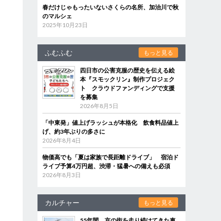
春だけじゃもったいないさくらの名所、加治川で秋
のマルシェ
2025年10月23日
ふむふむ
もっと見る
四日市の公害克服の歴史を伝える絵
本『スモックリン』制作プロジェク
ト クラウドファンディングで支援
を募集
2026年8月5日
「中東発」値上げラッシュが本格化 飲食料品値上
げ、約3年ぶりの多さに
2026年8月4日
物価高でも「夏は家族で長距離ドライブ」 宿泊ド
ライブ予算4万円超、渋滞・猛暑への備えも必須
2026年8月3日
カルチャー
もっと見る
55年間、京の街を走り続けてきた車