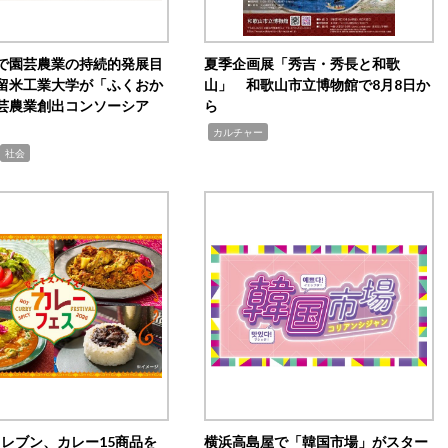
で園芸農業の持続的発展目
夏季企画展「秀吉・秀長と和歌
留米工業大学が「ふくおか
山」 和歌山市立博物館で8月8日か
芸農業創出コンソーシア
ら
,
カルチャー
社会
イレブン、カレー15商品を
横浜高島屋で「韓国市場」がスター