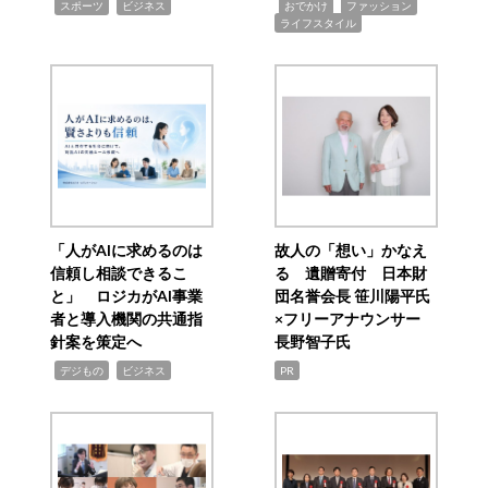
,
,
,
,
,
スポーツ
ビジネス
おでかけ
ファッション
ライフスタイル
「人がAIに求めるのは
故人の「想い」かなえ
信頼し相談できるこ
る 遺贈寄付 日本財
と」 ロジカがAI事業
団名誉会長 笹川陽平氏
者と導入機関の共通指
×フリーアナウンサー
針案を策定へ
長野智子氏
,
,
デジもの
ビジネス
PR