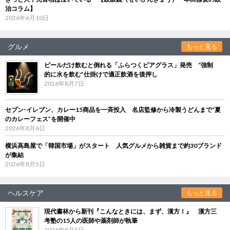
治コラム】
2026年6月10日
グルメ
もっと見る
ビールだけ飲むと倒れる「ふらつくビアグラス」発売 “強制
的に水を飲む”仕掛けで適正飲酒を後押し
2026年8月7日
セブン‐イレブン、カレー15商品を一斉投入 名店監修から冷製うどんまで“夏
のカレーフェス”を開催中
2026年8月6日
横浜高島屋で「韓国市場」がスタート 人気グルメから雑貨まで約30ブランド
が集結
2026年8月5日
ヘルスケア
もっと見る
現代書林から新刊『こんなときには、まず、漢方！』 漢方三
考塾の15人の医師や薬剤師が執筆
2026年8月5日