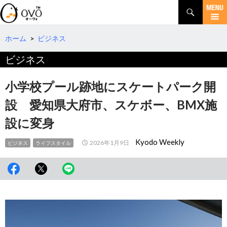
検
索
コ
ン
テ
ホーム
>
ビジネス
ン
ビジネス
ツ
へ
移
小学校プール跡地にスケートパーク開
動
設 愛知県大府市、スケボー、BMX施
設に変身
Kyodo Weekly
2026年1月9日
ビジネス
ライフスタイル