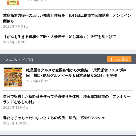
重症筋無力症への正しい知識と理解を 8月8日広島市で公開講座、オンライン
配信も
2026年7月31日
【がんを生きる緩和ケア医・大橋洋平「足し算命」】天空を見上げて
2026年7月28日
フェスティバル
もっと見る
絶品屋台グルメが全国各地から大集結 “庶民派食フェス”第4
回「川口×絶品グルメビール＆日本酒祭り2026」を開催
2026年4月15日
自分で収穫した秋野菜を使って芋煮作りを体験 埼玉県加須市の「ファミリー
ランドむさしの村」
2025年11月4日
春だけじゃもったいないさくらの名所、加治川で秋のマルシェ
2025年10月23日