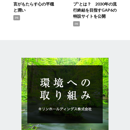
言がもたらす心の平穏
プ”とは？ 2030年の流
と潤い
行終結を目指すGAP6の
特設サイトを公開
PR
PR