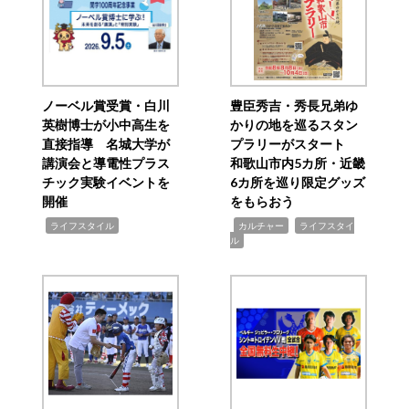
ノーベル賞受賞・白川
豊臣秀吉・秀長兄弟ゆ
英樹博士が小中高生を
かりの地を巡るスタン
直接指導 名城大学が
プラリーがスタート
講演会と導電性プラス
和歌山市内5カ所・近畿
チック実験イベントを
6カ所を巡り限定グッズ
開催
をもらおう
,
,
,
ライフスタイル
カルチャー
ライフスタイ
ル