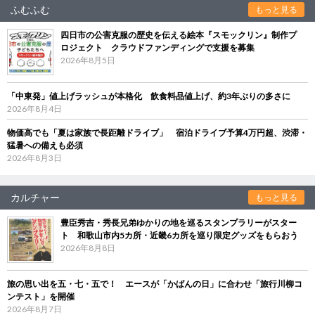
ふむふむ
もっと見る
四日市の公害克服の歴史を伝える絵本『スモックリン』制作プ
ロジェクト クラウドファンディングで支援を募集
2026年8月5日
「中東発」値上げラッシュが本格化 飲食料品値上げ、約3年ぶりの多さに
2026年8月4日
物価高でも「夏は家族で長距離ドライブ」 宿泊ドライブ予算4万円超、渋滞・
猛暑への備えも必須
2026年8月3日
カルチャー
もっと見る
豊臣秀吉・秀長兄弟ゆかりの地を巡るスタンプラリーがスター
ト 和歌山市内5カ所・近畿6カ所を巡り限定グッズをもらおう
2026年8月8日
旅の思い出を五・七・五で！ エースが「かばんの日」に合わせ「旅行川柳コ
ンテスト」を開催
2026年8月7日