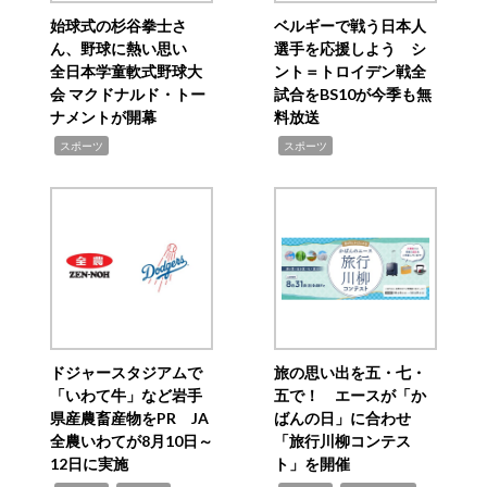
始球式の杉谷拳士さ
ベルギーで戦う日本人
ん、野球に熱い思い
選手を応援しよう シ
全日本学童軟式野球大
ント＝トロイデン戦全
会 マクドナルド・トー
試合をBS10が今季も無
ナメントが開幕
料放送
,
,
スポーツ
スポーツ
ドジャースタジアムで
旅の思い出を五・七・
「いわて牛」など岩手
五で！ エースが「か
県産農畜産物をPR JA
ばんの日」に合わせ
全農いわてが8月10日～
「旅行川柳コンテス
12日に実施
ト」を開催