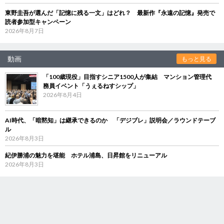
東野圭吾が選んだ「記憶に残る一文」はどれ？ 最新作『永遠の記憶』発売で
読者参加型キャンペーン
2026年8月7日
動画
もっと見る
「100歳現役」目指すシニア1500人が集結 マンション管理代
務員イベント「うぇるねすシップ」
2026年8月4日
AI時代、「暗黙知」は継承できるのか 「デジブレ」説明会／ラウンドテーブ
ル
2026年8月3日
紀伊勝浦の魅力を堪能 ホテル浦島、日昇館をリニューアル
2026年8月3日