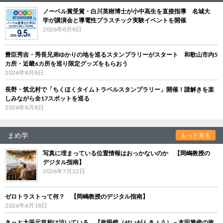
ノーベル賞受賞・白川英樹博士が小中高生を直接指導 名城大
学が講演会と導電性プラスチック実験イベントを開催
2026年8月8日
豊臣秀吉・秀長兄弟ゆかりの地を巡るスタンプラリーがスタート 和歌山市内5
カ所・近畿6カ所を巡り限定グッズをもらおう
2026年8月8日
長野・筑北村で「ちくほくタイムトラベルスタンプラリー」開催！謎解きを楽
しみながら全17スポットを巡る
2026年8月8日
まめ学
もっと見る
写真に埋まっている位置情報はおっかないのか 【岡嶋教授の
デジタル指南】
2026年7月22日
ゼロトラストって何？ 【岡嶋教授のデジタル指南】
2026年6月18日
きっと大平元首相は泣いている 【政眼鏡（せいがんきょう）－本田雅俊の政