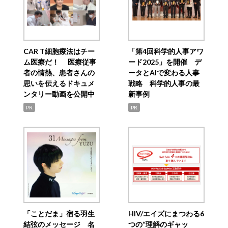
CAR T細胞療法はチー
「第4回科学的人事アワ
ム医療だ！ 医療従事
ード2025」を開催 デ
者の情熱、患者さんの
ータとAIで変わる人事
思いを伝えるドキュメ
戦略 科学的人事の最
ンタリー動画を公開中
新事例
PR
PR
「ことだま」宿る羽生
HIV/エイズにまつわる6
結弦のメッセージ 名
つの“理解のギャッ