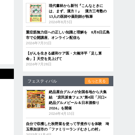
現代書林から新刊『こんなときに
は、まず、漢方！』 漢方三考塾の
15人の医師や薬剤師が執筆
2026年8月5日
重症筋無力症への正しい知識と理解を 8月8日広島
市で公開講座、オンライン配信も
2026年7月31日
【がんを生きる緩和ケア医・大橋洋平「足し算
命」】天空を見上げて
2026年7月28日
フェスティバル
もっと見る
絶品屋台グルメが全国各地から大集
結 “庶民派食フェス”第4回「川口×
絶品グルメビール＆日本酒祭り
2026」を開催
2026年4月15日
自分で収穫した秋野菜を使って芋煮作りを体験 埼
玉県加須市の「ファミリーランドむさしの村」
2025年11月4日