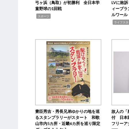
弓ヶ浜（鳥取）が初勝利 全日本学
LVに敗
童野球の1回戦
ィーブラ
ルワール
,
スポーツ
,
ライフスタ
豊臣秀吉・秀長兄弟ゆかりの地を巡
故人の「
るスタンプラリーがスタート 和歌
付 日本
山市内5カ所・近畿6カ所を巡り限定
フリーア