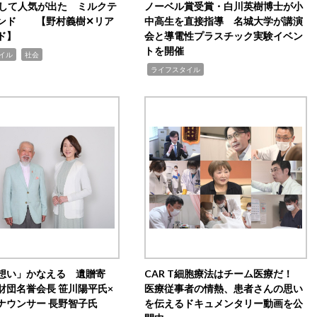
訴して人気が出た ミルクテ
ノーベル賞受賞・白川英樹博士が小
ンド 【野村義樹✕リア
中高生を直接指導 名城大学が講演
ド】
会と導電性プラスチック実験イベン
トを開催
,
イル
社会
,
ライフスタイル
想い」かなえる 遺贈寄
CAR T細胞療法はチーム医療だ！
財団名誉会長 笹川陽平氏×
医療従事者の情熱、患者さんの思い
ナウンサー 長野智子氏
を伝えるドキュメンタリー動画を公