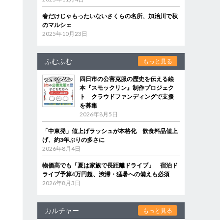
春だけじゃもったいないさくらの名所、加治川で秋
のマルシェ
2025年10月23日
ふむふむ
もっと見る
四日市の公害克服の歴史を伝える絵
本『スモックリン』制作プロジェク
ト クラウドファンディングで支援
を募集
2026年8月5日
「中東発」値上げラッシュが本格化 飲食料品値上
げ、約3年ぶりの多さに
2026年8月4日
物価高でも「夏は家族で長距離ドライブ」 宿泊ド
ライブ予算4万円超、渋滞・猛暑への備えも必須
2026年8月3日
カルチャー
もっと見る