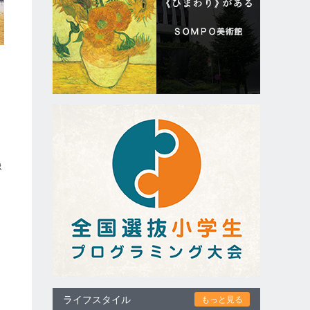
）
像
ン
。
ライフスタイル
もっと見る