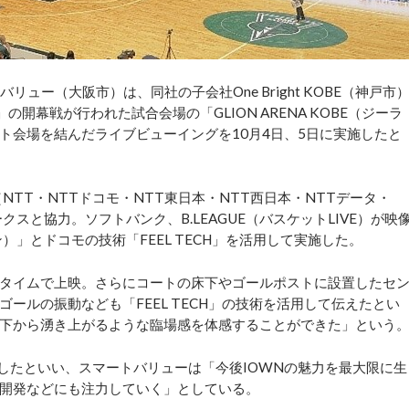
ー（大阪市）は、同社の子会社One Bright KOBE（神戸市
開幕戦が行われた試合会場の「GLION ARENA KOBE（ジーラ
ト会場を結んだライブビューイングを10月4日、5日に実施したと
TT・NTTドコモ・NTT東日本・NTT西日本・NTTデータ・
スと協力。ソフトバンク、B.LEAGUE（バスケットLIVE）が映
）」とドコモの技術「FEEL TECH」を活用して実施した。
タイムで上映。さらにコートの床下やゴールポストに設置したセ
ールの振動なども「FEEL TECH」の技術を活用して伝えたとい
下から湧き上がるような臨場感を体感することができた」という
設設置したといい、スマートバリューは「今後IOWNの魅力を最大限に生
開発などにも注力していく」としている。