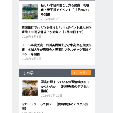
新しい水辺の過ごし方を提案 札幌
市・豊平川でイベント「川見2026」
を開催
2026年8月9日
韓国旅行でau PAYを使うとPontaポイント最大20％
還元！30万店舗以上が対象に【9月30日まで】
2026年8月8日
ノーベル賞受賞・白川英樹博士が小中高生を直接指
導 名城大学が講演会と導電性プラスチック実験イ
ベントを開催
2026年8月8日
まめ学
もっと見る
写真に埋まっている位置情報はおっ
かないのか 【岡嶋教授のデジタル
指南】
2026年7月22日
ゼロトラストって何？ 【岡嶋教授のデジタル指
南】