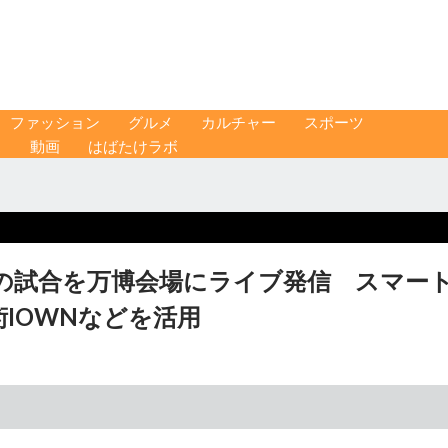
ファッション
グルメ
カルチャー
スポーツ
ス
動画
はばたけラボ
の試合を万博会場にライブ発信 スマー
IOWNなどを活用