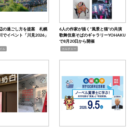
辺の過ごし方を提案 札幌
6人の作家が描く“風景と猫”の共演
川でイベント「川見2026」
歌舞伎座そばのギャラリーYOHAKU
で8月20日から開催
,
イル
カルチャー