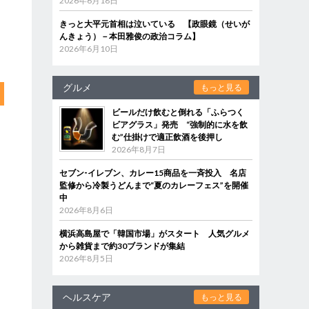
2026年6月18日
きっと大平元首相は泣いている 【政眼鏡（せいが
んきょう）－本田雅俊の政治コラム】
2026年6月10日
グルメ
もっと見る
ビールだけ飲むと倒れる「ふらつく
ビアグラス」発売 “強制的に水を飲
む”仕掛けで適正飲酒を後押し
2026年8月7日
セブン‐イレブン、カレー15商品を一斉投入 名店
監修から冷製うどんまで“夏のカレーフェス”を開催
中
2026年8月6日
横浜高島屋で「韓国市場」がスタート 人気グルメ
から雑貨まで約30ブランドが集結
2026年8月5日
ヘルスケア
もっと見る