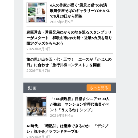
6人の作家が描く“風景と猫”の共演
歌舞伎座そばのギャラリーYOHAKU
で8月20日から開催
2026年8月9日
豊臣秀吉・秀長兄弟ゆかりの地を巡るスタンプラリ
ーがスタート 和歌山市内5カ所・近畿6カ所を巡り
限定グッズをもらおう
2026年8月8日
旅の思い出を五・七・五で！ エースが「かばんの
日」に合わせ「旅行川柳コンテスト」を開催
2026年8月7日
動画
もっと見る
「100歳現役」目指すシニア1500人
が集結 マンション管理代務員イベ
ント「うぇるねすシップ」
2026年8月4日
AI時代、「暗黙知」は継承できるのか 「デジブ
レ」説明会／ラウンドテーブル
2026年8月3日