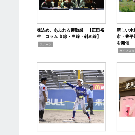
魂込め、あふれる躍動感 【正田裕
新しい水
生 コラム 直線・曲線・斜め線】
市・豊平
を開催
,
スポーツ
,
ライフスタ