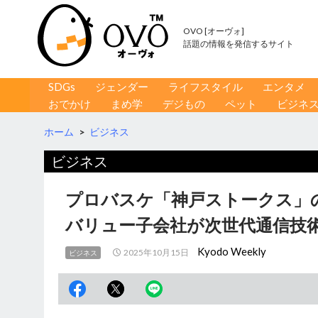
OVO [オーヴォ]
話題の情報を発信するサイト
コンテンツへ移動
検
SDGs
ジェンダー
ライフスタイル
エンタメ
索
おでかけ
まめ学
デジもの
ペット
ビジネ
ホーム
>
ビジネス
ビジネス
プロバスケ「神戸ストークス」
バリュー子会社が次世代通信技術
Kyodo Weekly
2025年10月15日
ビジネス