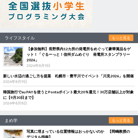
ライフスタイル
もっと見る
【参加無料】長野県内12カ所の発電所をめぐって豪華賞品をゲ
ット！「ぐるーっと！信州ダムめぐり 発電所スタンプラリー
2026」
2026年8月9日
新しい水辺の過ごし方を提案 札幌市・豊平川でイベント「川見2026」を開催
2026年8月9日
韓国旅行でau PAYを使うとPontaポイント最大20％還元！30万店舗以上が対象
に【9月30日まで】
2026年8月8日
まめ学
もっと見る
写真に埋まっている位置情報はおっかないのか 【岡嶋教授の
デジタル指南】