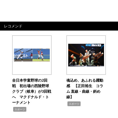
レコメンド
全日本学童野球の2回
魂込め、あふれる躍動
戦 初出場の西陵野球
感 【正田裕生 コラ
クラブ（岐阜）が3回戦
ム 直線・曲線・斜め
へ マクドナルド・ト
線】
ーナメント
,
スポーツ
,
スポーツ