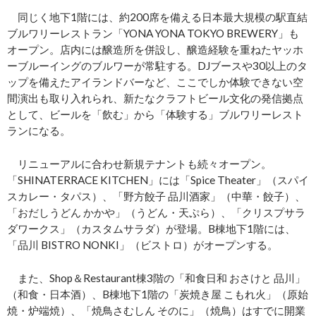
同じく地下1階には、約200席を備える日本最大規模の駅直結
ブルワリーレストラン「YONA YONA TOKYO BREWERY」も
オープン。店内には醸造所を併設し、醸造経験を重ねたヤッホ
ーブルーイングのブルワーが常駐する。DJブースや30以上のタ
ップを備えたアイランドバーなど、ここでしか体験できない空
間演出も取り入れられ、新たなクラフトビール文化の発信拠点
として、ビールを「飲む」から「体験する」ブルワリーレスト
ランになる。
リニューアルに合わせ新規テナントも続々オープン。
「SHINATERRACE KITCHEN」には「Spice Theater」（スパイ
スカレー・タパス）、「野方餃子 品川酒家」（中華・餃子）、
「おだしうどん かかや」（うどん・天ぷら）、「クリスプサラ
ダワークス」（カスタムサラダ）が登場。B棟地下1階には、
「品川 BISTRO NONKI」（ビストロ）がオープンする。
また、Shop＆Restaurant棟3階の「和食日和 おさけと 品川」
（和食・日本酒）、B棟地下1階の「炭焼き屋 こもれ火」（原始
焼・炉端焼）、「焼鳥さむしん そのに」（焼鳥）はすでに開業