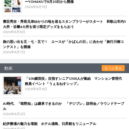
ーYOHAKUで8月20日から開催
2026年8月9日
豊臣秀吉・秀長兄弟ゆかりの地を巡るスタンプラリーがスタート 和歌山市内5
カ所・近畿6カ所を巡り限定グッズをもらおう
2026年8月8日
旅の思い出を五・七・五で！ エースが「かばんの日」に合わせ「旅行川柳コ
ンテスト」を開催
2026年8月7日
動画
もっと見る
「100歳現役」目指すシニア1500人が集結 マンション管理代
務員イベント「うぇるねすシップ」
2026年8月4日
AI時代、「暗黙知」は継承できるのか 「デジブレ」説明会／ラウンドテーブ
ル
2026年8月3日
紀伊勝浦の魅力を堪能 ホテル浦島、日昇館をリニューアル
2026年8月3日