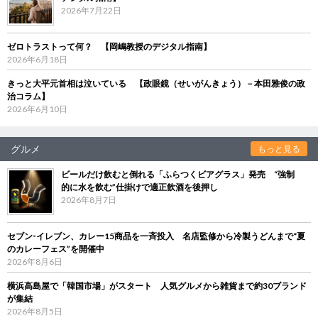
2026年7月22日
ゼロトラストって何？ 【岡嶋教授のデジタル指南】
2026年6月18日
きっと大平元首相は泣いている 【政眼鏡（せいがんきょう）－本田雅俊の政
治コラム】
2026年6月10日
グルメ
もっと見る
ビールだけ飲むと倒れる「ふらつくビアグラス」発売 “強制
的に水を飲む”仕掛けで適正飲酒を後押し
2026年8月7日
セブン‐イレブン、カレー15商品を一斉投入 名店監修から冷製うどんまで“夏
のカレーフェス”を開催中
2026年8月6日
横浜高島屋で「韓国市場」がスタート 人気グルメから雑貨まで約30ブランド
が集結
2026年8月5日