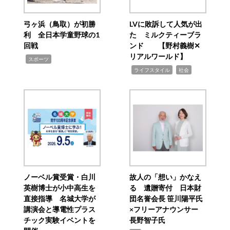
弓ヶ浜（鳥取）が初勝
LVに敗訴して人気が出
利 全日本学童野球の1
た ミルクティーブラ
回戦
ンド 【野村義樹✕
リアルワールド】
,
スポーツ
,
,
ライフスタイル
社会
ノーベル賞受賞・白川
故人の「想い」かなえ
英樹博士が小中高生を
る 遺贈寄付 日本財
直接指導 名城大学が
団名誉会長 笹川陽平氏
講演会と導電性プラス
×フリーアナウンサー
チック実験イベントを
長野智子氏