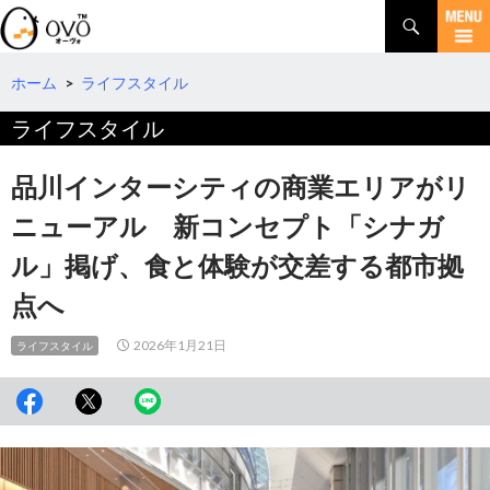
検
索
コ
ン
テ
ホーム
>
ライフスタイル
ン
ライフスタイル
ツ
へ
移
品川インターシティの商業エリアがリ
動
ニューアル 新コンセプト「シナガ
ル」掲げ、食と体験が交差する都市拠
点へ
2026年1月21日
ライフスタイル