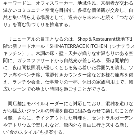
キーワードに、オフィスワーカー、地域住民、来街者が交わる
温かいコミュニティ空間を目指す。多様な価値観が交差し、自
然と集い語らえる場所として、過去から未来へと続く「つなが
り」を育む街づくりを推進する。
リニューアルの目玉となるのは、Shop＆Restaurant棟地下1
階の新フードホール「SHINATERRACE KITCHEN（シナテラス
キッチン）」。木調の床・壁・天井が織りなす温もりのある空
間に、ガラスファサードから自然光が差し込み、昼は開放的
に、夜は間接照明が優しくともる落ち着いた雰囲気を演出。ソ
ファ席やベンチ席、電源付きカウンター席など多様な座席を備
え、ランチや会食、仕事帰りの一杯、休日の家族利用まで、幅
広いシーンで心地よい時間を過ごすことができる。
同店舗はモバイルオーダーにも対応しており、混雑を避けな
がら幅広いジャンルの料理を自在に組み合わせて楽しむことが
可能。さらに、テイクアウトした料理を、セントラルガーデン
やアトリウムで楽しむなど、館内外を自由に行き来する新し
い“食のスタイル”も提案する。