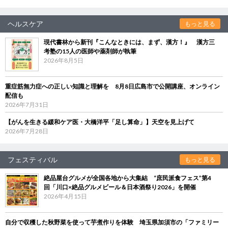
ヘルスケア
もっと見る
現代書林から新刊『こんなときには、まず、漢方！』 漢方三
考塾の15人の医師や薬剤師が執筆
2026年8月5日
重症筋無力症への正しい知識と理解を 8月8日広島市で公開講座、オンライン
配信も
2026年7月31日
【がんを生きる緩和ケア医・大橋洋平「足し算命」】天空を見上げて
2026年7月28日
フェスティバル
もっと見る
絶品屋台グルメが全国各地から大集結 “庶民派食フェス”第4
回「川口×絶品グルメビール＆日本酒祭り2026」を開催
2026年4月15日
自分で収穫した秋野菜を使って芋煮作りを体験 埼玉県加須市の「ファミリー