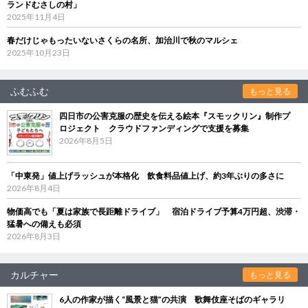
ランドむさしの村」
2025年11月4日
春だけじゃもったいないさくらの名所、加治川で秋のマルシェ
2025年10月23日
ふむふむ
もっと見る
四日市の公害克服の歴史を伝える絵本『スモックリン』制作プ
ロジェクト クラウドファンディングで支援を募集
2026年8月5日
「中東発」値上げラッシュが本格化 飲食料品値上げ、約3年ぶりの多さに
2026年8月4日
物価高でも「夏は家族で長距離ドライブ」 宿泊ドライブ予算4万円超、渋滞・
猛暑への備えも必須
2026年8月3日
カルチャー
もっと見る
6人の作家が描く“風景と猫”の共演 歌舞伎座そばのギャラリ