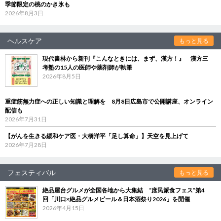
季節限定の桃のかき氷も
2026年8月3日
ヘルスケア
もっと見る
現代書林から新刊『こんなときには、まず、漢方！』 漢方三
考塾の15人の医師や薬剤師が執筆
2026年8月5日
重症筋無力症への正しい知識と理解を 8月8日広島市で公開講座、オンライン
配信も
2026年7月31日
【がんを生きる緩和ケア医・大橋洋平「足し算命」】天空を見上げて
2026年7月28日
フェスティバル
もっと見る
絶品屋台グルメが全国各地から大集結 “庶民派食フェス”第4
回「川口×絶品グルメビール＆日本酒祭り2026」を開催
2026年4月15日