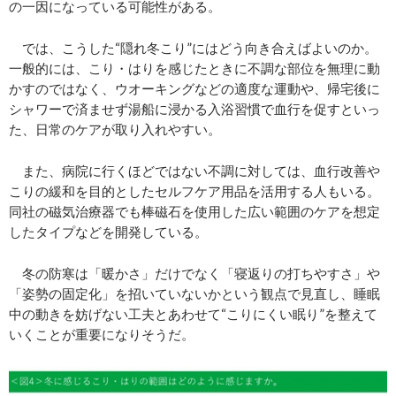
の一因になっている可能性がある。
では、こうした“隠れ冬こり”にはどう向き合えばよいのか。
一般的には、こり・はりを感じたときに不調な部位を無理に動
かすのではなく、ウオーキングなどの適度な運動や、帰宅後に
シャワーで済ませず湯船に浸かる入浴習慣で血行を促すといっ
た、日常のケアが取り入れやすい。
また、病院に行くほどではない不調に対しては、血行改善や
こりの緩和を目的としたセルフケア用品を活用する人もいる。
同社の磁気治療器でも棒磁石を使用した広い範囲のケアを想定
したタイプなどを開発している。
冬の防寒は「暖かさ」だけでなく「寝返りの打ちやすさ」や
「姿勢の固定化」を招いていないかという観点で見直し、睡眠
中の動きを妨げない工夫とあわせて“こりにくい眠り”を整えて
いくことが重要になりそうだ。