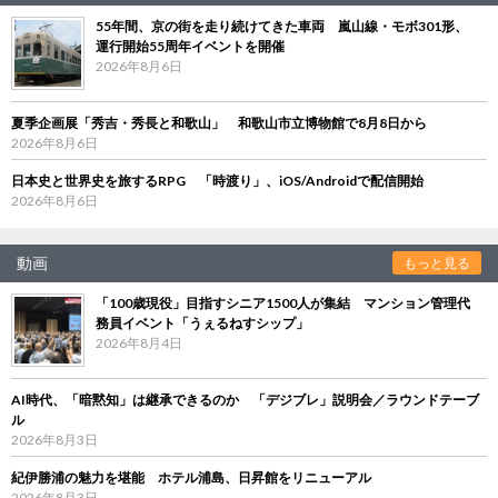
55年間、京の街を走り続けてきた車両 嵐山線・モボ301形、
運行開始55周年イベントを開催
2026年8月6日
夏季企画展「秀吉・秀長と和歌山」 和歌山市立博物館で8月8日から
2026年8月6日
日本史と世界史を旅するRPG 「時渡り」、iOS/Androidで配信開始
2026年8月6日
動画
もっと見る
「100歳現役」目指すシニア1500人が集結 マンション管理代
務員イベント「うぇるねすシップ」
2026年8月4日
AI時代、「暗黙知」は継承できるのか 「デジブレ」説明会／ラウンドテーブ
ル
2026年8月3日
紀伊勝浦の魅力を堪能 ホテル浦島、日昇館をリニューアル
2026年8月3日