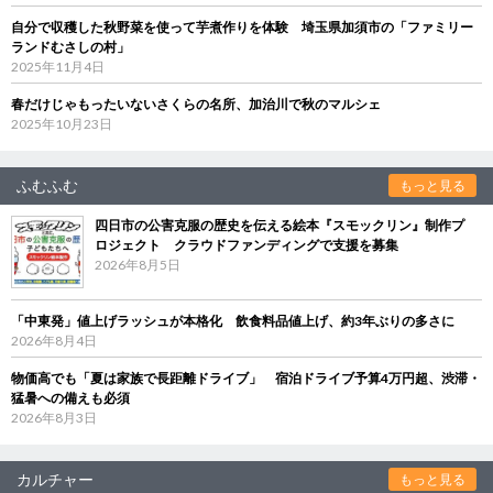
自分で収穫した秋野菜を使って芋煮作りを体験 埼玉県加須市の「ファミリー
ランドむさしの村」
2025年11月4日
春だけじゃもったいないさくらの名所、加治川で秋のマルシェ
2025年10月23日
ふむふむ
もっと見る
四日市の公害克服の歴史を伝える絵本『スモックリン』制作プ
ロジェクト クラウドファンディングで支援を募集
2026年8月5日
「中東発」値上げラッシュが本格化 飲食料品値上げ、約3年ぶりの多さに
2026年8月4日
物価高でも「夏は家族で長距離ドライブ」 宿泊ドライブ予算4万円超、渋滞・
猛暑への備えも必須
2026年8月3日
カルチャー
もっと見る