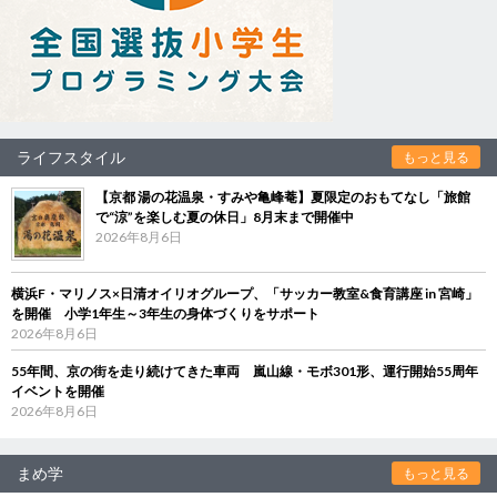
ライフスタイル
もっと見る
【京都 湯の花温泉・すみや亀峰菴】夏限定のおもてなし「旅館
で“涼”を楽しむ夏の休日」8月末まで開催中
2026年8月6日
横浜F・マリノス×日清オイリオグループ、「サッカー教室&食育講座 in 宮崎」
を開催 小学1年生～3年生の身体づくりをサポート
2026年8月6日
55年間、京の街を走り続けてきた車両 嵐山線・モボ301形、運行開始55周年
イベントを開催
2026年8月6日
まめ学
もっと見る