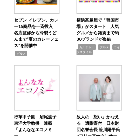
セブン‐イレブン、カレ
横浜高島屋で「韓国市
ー15商品を一斉投入
場」がスタート 人気
名店監修から冷製うど
グルメから雑貨まで約
んまで“夏のカレーフェ
30ブランドが集結
ス”を開催中
,
,
,
カルチャー
グルメ
ライ
フスタイル
,
グルメ
行革甲子園 沼尾波子
故人の「想い」かなえ
東洋大学教授 連載
る 遺贈寄付 日本財
「よんななエコノミ
団名誉会長 笹川陽平氏
ー」
×フリーアナウンサー