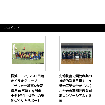
レコメンド
横浜F・マリノス×日清
先端技術で園芸農業の
オイリオグループ、
持続的発展目指す 久
「サッカー教室&食育
留米工業大学が「ふく
講座 in 宮崎」を開催
おか未来型園芸農業創
小学1年生～3年生の身
出コンソーシアム」参
体づくりをサポート
画