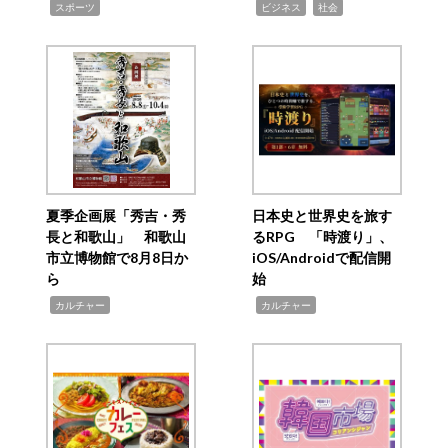
,
,
,
スポーツ
ビジネス
社会
夏季企画展「秀吉・秀
日本史と世界史を旅す
長と和歌山」 和歌山
るRPG 「時渡り」、
市立博物館で8月8日か
iOS/Androidで配信開
ら
始
,
,
カルチャー
カルチャー