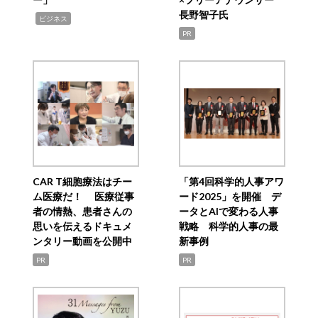
長野智子氏
,
ビジネス
PR
CAR T細胞療法はチー
「第4回科学的人事アワ
ム医療だ！ 医療従事
ード2025」を開催 デ
者の情熱、患者さんの
ータとAIで変わる人事
思いを伝えるドキュメ
戦略 科学的人事の最
ンタリー動画を公開中
新事例
PR
PR