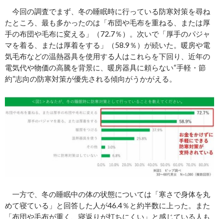
今回の調査でまず、冬の睡眠時に行っている防寒対策を尋ね
たところ、最も多かったのは「布団や毛布を重ねる、または厚
手の布団や毛布に変える」（72.7％）。次いで「厚手のパジャ
マを着る、または厚着をする」（58.9％）が続いた。暖房や電
気毛布などの温熱器具を使用する人はこれらを下回り、近年の
電気代や物価の高騰を背景に、暖房器具に頼らない“手軽・節
約”志向の防寒対策が優先される傾向がうかがえる。
一方で、冬の睡眠中の体の状態については「寒さで身体を丸
めて寝ている」と回答した人が46.4％と約半数に上った。また
「布団や毛布が重く、寝返りが打ちにくい」と感じている人も