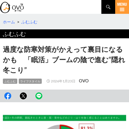
検
索
コ
ン
テ
ホーム
>
ふむふむ
ン
ふむふむ
ツ
へ
移
過度な防寒対策がかえって裏目になる
動
かも 「眠活」ブームの陰で進む“隠れ
冬こり”
OVO
2026年1月23日
ふむふむ
ライフスタイル