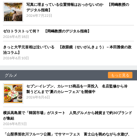
写真に埋まっている位置情報はおっかないのか 【岡嶋教授の
デジタル指南】
2026年7月22日
ゼロトラストって何？ 【岡嶋教授のデジタル指南】
2026年6月18日
きっと大平元首相は泣いている 【政眼鏡（せいがんきょう）－本田雅俊の政
治コラム】
2026年6月10日
グルメ
もっと見る
セブン‐イレブン、カレー15商品を一斉投入 名店監修から冷
製うどんまで“夏のカレーフェス”を開催中
2026年8月6日
横浜高島屋で「韓国市場」がスタート 人気グルメから雑貨まで約30ブランド
が集結
2026年8月5日
「山梨県笛吹川フルーツ公園」でサマーフェス 富士山を眺めながら水遊び、