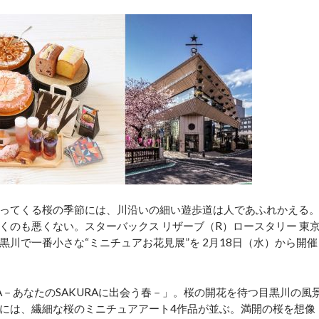
ってくる桜の季節には、川沿いの細い遊歩道は人であふれかえる
くのも悪くない。スターバックス リザーブ（R）ロースタリー 東
川で一番小さな“ミニチュアお花見展”を 2月18日（水）から開催
AKURA－あなたのSAKURAに出会う春－」。桜の開花を待つ目黒川の風
には、繊細な桜のミニチュアアート4作品が並ぶ。満開の桜を想像