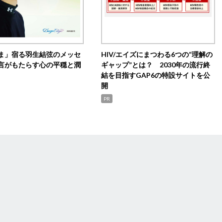
ま」宿る羽生結弦のメッセ
HIV/エイズにまつわる6つの“理解の
言がもたらす心の平穏と潤
ギャップ”とは？ 2030年の流行終
結を目指すGAP6の特設サイトを公
開
PR