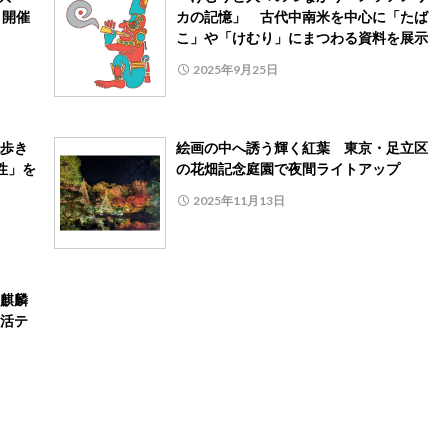
」開催
カの記憶」 古代中南米を中心に「たば
こ」や「けむり」にまつわる資料を展示
2025年9月25日
歩き
絵画の中へ誘う輝く紅葉 東京・足立区
性」を
の花畑記念庭園で夜間ライトアップ
2025年11月13日
麒麟
活テ