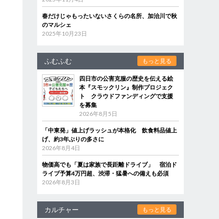
春だけじゃもったいないさくらの名所、加治川で秋
のマルシェ
2025年10月23日
ふむふむ
もっと見る
四日市の公害克服の歴史を伝える絵
本『スモックリン』制作プロジェク
ト クラウドファンディングで支援
を募集
2026年8月5日
「中東発」値上げラッシュが本格化 飲食料品値上
げ、約3年ぶりの多さに
2026年8月4日
物価高でも「夏は家族で長距離ドライブ」 宿泊ド
ライブ予算4万円超、渋滞・猛暑への備えも必須
2026年8月3日
カルチャー
もっと見る