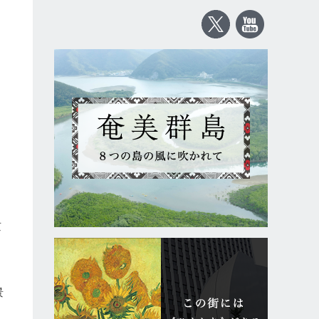
。
京
景