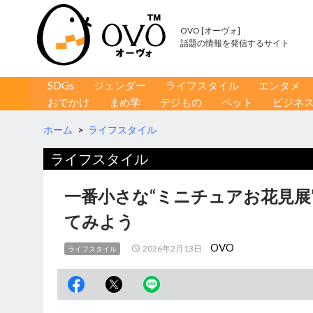
OVO [オーヴォ]
話題の情報を発信するサイト
コンテンツへ移動
検
SDGs
ジェンダー
ライフスタイル
エンタメ
索
おでかけ
まめ学
デジもの
ペット
ビジネ
ホーム
>
ライフスタイル
ライフスタイル
一番小さな“ミニチュアお花見展
てみよう
OVO
2026年2月13日
ライフスタイル