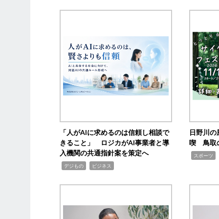
「人がAIに求めるのは信頼し相談で
日野川の
きること」 ロジカがAI事業者と導
喫 鳥取
入機関の共通指針案を策定へ
,
スポーツ
,
,
デジもの
ビジネス