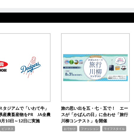
スタジアムで「いわて牛」
旅の思い出を五・七・五で！ エー
県産農畜産物をPR JA全農
スが「かばんの日」に合わせ「旅行
月10日～12日に実施
川柳コンテスト」を開催
,
,
,
ビジネス
おでかけ
ファッション
ライフスタイル