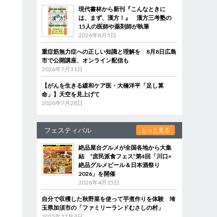
現代書林から新刊『こんなときに
は、まず、漢方！』 漢方三考塾の
15人の医師や薬剤師が執筆
2026年8月5日
重症筋無力症への正しい知識と理解を 8月8日広島
市で公開講座、オンライン配信も
2026年7月31日
【がんを生きる緩和ケア医・大橋洋平「足し算
命」】天空を見上げて
2026年7月28日
フェスティバル
もっと見る
絶品屋台グルメが全国各地から大集
結 “庶民派食フェス”第4回「川口×
絶品グルメビール＆日本酒祭り
2026」を開催
2026年4月15日
自分で収穫した秋野菜を使って芋煮作りを体験 埼
玉県加須市の「ファミリーランドむさしの村」
2025年11月4日