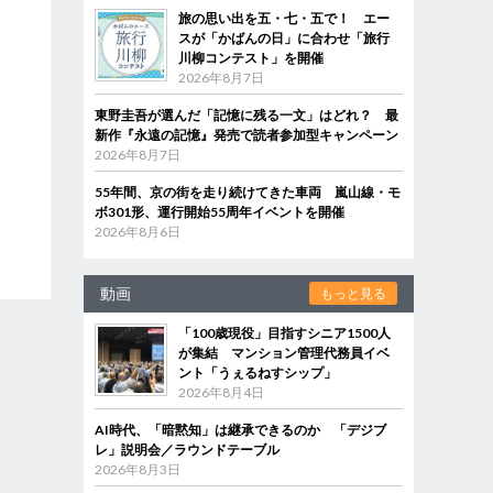
旅の思い出を五・七・五で！ エー
スが「かばんの日」に合わせ「旅行
川柳コンテスト」を開催
2026年8月7日
東野圭吾が選んだ「記憶に残る一文」はどれ？ 最
新作『永遠の記憶』発売で読者参加型キャンペーン
2026年8月7日
55年間、京の街を走り続けてきた車両 嵐山線・モ
ボ301形、運行開始55周年イベントを開催
2026年8月6日
動画
もっと見る
「100歳現役」目指すシニア1500人
が集結 マンション管理代務員イベ
ント「うぇるねすシップ」
2026年8月4日
AI時代、「暗黙知」は継承できるのか 「デジブ
レ」説明会／ラウンドテーブル
2026年8月3日