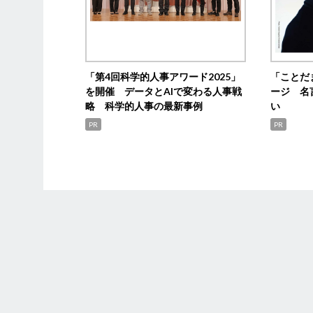
「第4回科学的人事アワード2025」
「ことだ
を開催 データとAIで変わる人事戦
ージ 名
略 科学的人事の最新事例
い
PR
PR