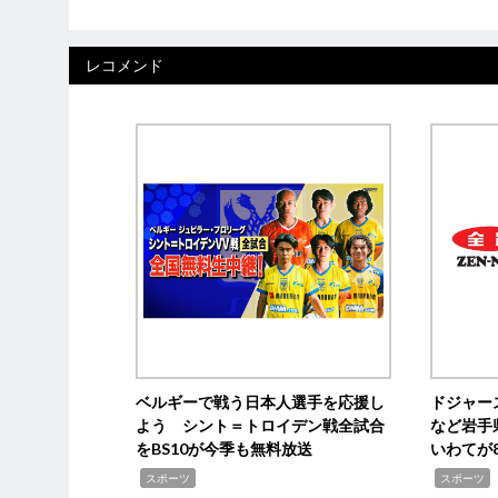
レコメンド
ベルギーで戦う日本人選手を応援し
ドジャー
よう シント＝トロイデン戦全試合
など岩手
をBS10が今季も無料放送
いわてが8
,
,
,
スポーツ
スポーツ