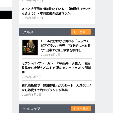
2026年6月18日
きっと大平元首相は泣いている 【政眼鏡（せいが
んきょう）－本田雅俊の政治コラム】
2026年6月10日
グルメ
もっと見る
ビールだけ飲むと倒れる「ふらつく
ビアグラス」発売 “強制的に水を飲
む”仕掛けで適正飲酒を後押し
2026年8月7日
セブン‐イレブン、カレー15商品を一斉投入 名店
監修から冷製うどんまで“夏のカレーフェス”を開催
中
2026年8月6日
横浜高島屋で「韓国市場」がスタート 人気グルメ
から雑貨まで約30ブランドが集結
2026年8月5日
ヘルスケア
もっと見る