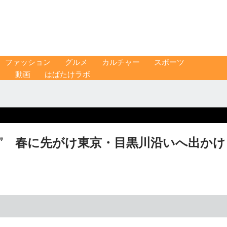
ファッション
グルメ
カルチャー
スポーツ
ス
動画
はばたけラボ
” 春に先がけ東京・目黒川沿いへ出かけ