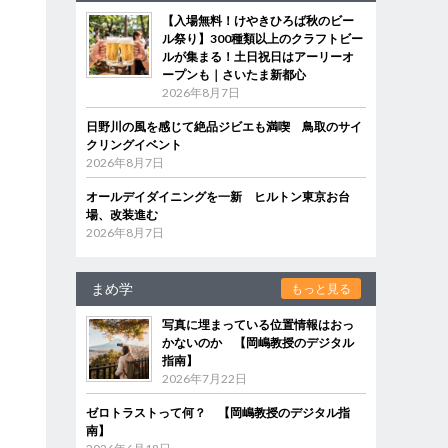
【入場無料！けやきひろば秋のビー
ル祭り】300種類以上のクラフトビー
ルが集まる！土日祝日はアーリーオ
ープンも｜さいたま新都心
2026年8月7日
日野川の風を感じて絶品ジビエも満喫 鳥取のサイ
クリングイベント
2026年8月7日
オールデイダイニングを一新 ヒルトン東京お台
場、改装進む
2026年8月7日
まめ学
もっと見る
写真に埋まっている位置情報はおっ
かないのか 【岡嶋教授のデジタル
指南】
2026年7月22日
ゼロトラストって何？ 【岡嶋教授のデジタル指
南】