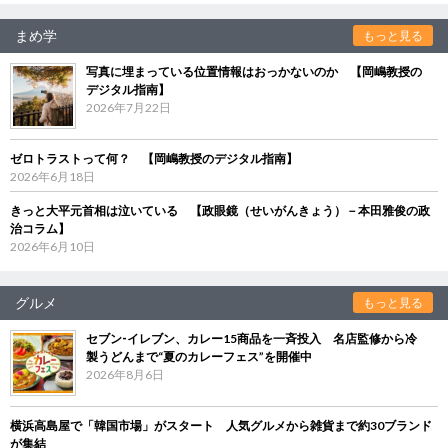
まめ学
もっと見る
写真に埋まっている位置情報はおっかないのか 【岡嶋教授の
デジタル指南】
2026年7月22日
ゼロトラストって何？ 【岡嶋教授のデジタル指南】
2026年6月18日
きっと大平元首相は泣いている 【政眼鏡（せいがんきょう）－本田雅俊の政
治コラム】
2026年6月10日
グルメ
もっと見る
セブン‐イレブン、カレー15商品を一斉投入 名店監修から冷
製うどんまで“夏のカレーフェス”を開催中
2026年8月6日
横浜高島屋で「韓国市場」がスタート 人気グルメから雑貨まで約30ブランド
が集結