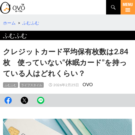
検
索
コ
ン
テ
ホーム
>
ふむふむ
ン
ふむふむ
ツ
へ
移
クレジットカード平均保有枚数は2.84
動
枚 使っていない“休眠カード”を持っ
ている人はどれくらい？
OVO
2026年2月25日
ふむふむ
ライフスタイル