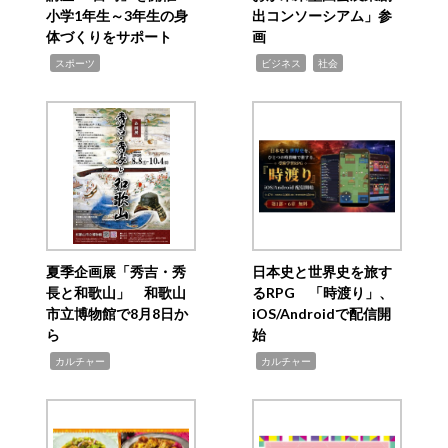
小学1年生～3年生の身
出コンソーシアム」参
体づくりをサポート
画
,
,
,
スポーツ
ビジネス
社会
夏季企画展「秀吉・秀
日本史と世界史を旅す
長と和歌山」 和歌山
るRPG 「時渡り」、
市立博物館で8月8日か
iOS/Androidで配信開
ら
始
,
,
カルチャー
カルチャー