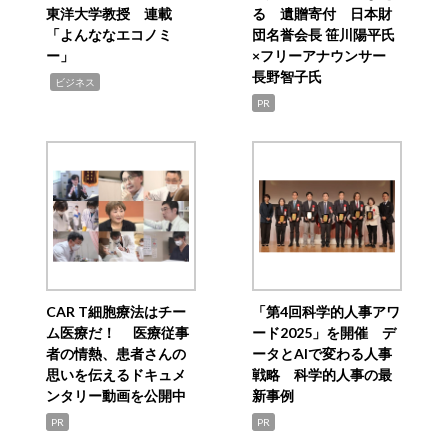
東洋大学教授 連載
る 遺贈寄付 日本財
「よんななエコノミ
団名誉会長 笹川陽平氏
ー」
×フリーアナウンサー
長野智子氏
,
ビジネス
PR
CAR T細胞療法はチー
「第4回科学的人事アワ
ム医療だ！ 医療従事
ード2025」を開催 デ
者の情熱、患者さんの
ータとAIで変わる人事
思いを伝えるドキュメ
戦略 科学的人事の最
ンタリー動画を公開中
新事例
PR
PR