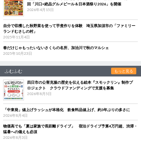
回「川口×絶品グルメビール＆日本酒祭り2026」を開催
2026年4月15日
自分で収穫した秋野菜を使って芋煮作りを体験 埼玉県加須市の「ファミリー
ランドむさしの村」
2025年11月4日
春だけじゃもったいないさくらの名所、加治川で秋のマルシェ
2025年10月23日
ふむふむ
もっと見る
四日市の公害克服の歴史を伝える絵本『スモックリン』制作プ
ロジェクト クラウドファンディングで支援を募集
2026年8月5日
「中東発」値上げラッシュが本格化 飲食料品値上げ、約3年ぶりの多さに
2026年8月4日
物価高でも「夏は家族で長距離ドライブ」 宿泊ドライブ予算4万円超、渋滞・
猛暑への備えも必須
2026年8月3日