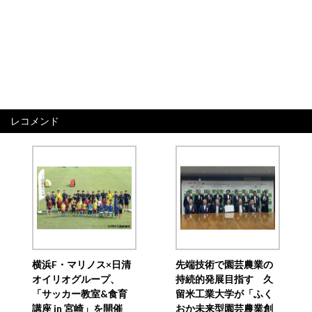
レコメンド
横浜F・マリノス×日清
先端技術で園芸農業の
オイリオグループ、
持続的発展目指す 久
「サッカー教室&食育
留米工業大学が「ふく
講座 in 宮崎」を開催
おか未来型園芸農業創