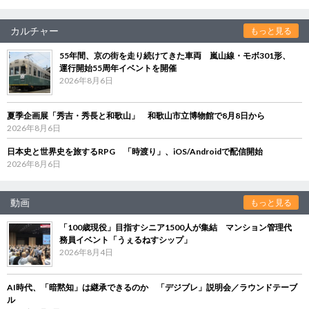
カルチャー
もっと見る
55年間、京の街を走り続けてきた車両 嵐山線・モボ301形、
運行開始55周年イベントを開催
2026年8月6日
夏季企画展「秀吉・秀長と和歌山」 和歌山市立博物館で8月8日から
2026年8月6日
日本史と世界史を旅するRPG 「時渡り」、iOS/Androidで配信開始
2026年8月6日
動画
もっと見る
「100歳現役」目指すシニア1500人が集結 マンション管理代
務員イベント「うぇるねすシップ」
2026年8月4日
AI時代、「暗黙知」は継承できるのか 「デジブレ」説明会／ラウンドテーブ
ル