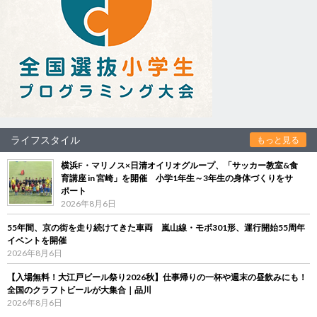
ライフスタイル
もっと見る
横浜F・マリノス×日清オイリオグループ、「サッカー教室&食
育講座 in 宮崎」を開催 小学1年生～3年生の身体づくりをサ
ポート
2026年8月6日
55年間、京の街を走り続けてきた車両 嵐山線・モボ301形、運行開始55周年
イベントを開催
2026年8月6日
【入場無料！大江戸ビール祭り2026秋】仕事帰りの一杯や週末の昼飲みにも！
全国のクラフトビールが大集合｜品川
2026年8月6日