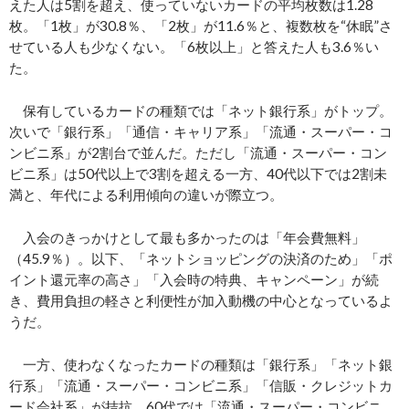
えた人は5割を超え、使っていないカードの平均枚数は1.28
枚。「1枚」が30.8％、「2枚」が11.6％と、複数枚を“休眠”さ
せている人も少なくない。「6枚以上」と答えた人も3.6％い
た。
保有しているカードの種類では「ネット銀行系」がトップ。
次いで「銀行系」「通信・キャリア系」「流通・スーパー・コ
ンビニ系」が2割台で並んだ。ただし「流通・スーパー・コン
ビニ系」は50代以上で3割を超える一方、40代以下では2割未
満と、年代による利用傾向の違いが際立つ。
入会のきっかけとして最も多かったのは「年会費無料」
（45.9％）。以下、「ネットショッピングの決済のため」「ポ
イント還元率の高さ」「入会時の特典、キャンペーン」が続
き、費用負担の軽さと利便性が加入動機の中心となっているよ
うだ。
一方、使わなくなったカードの種類は「銀行系」「ネット銀
行系」「流通・スーパー・コンビニ系」「信販・クレジットカ
ード会社系」が拮抗。60代では「流通・スーパー・コンビニ