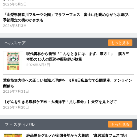
2026年8月5日
「山梨県笛吹川フルーツ公園」でサマーフェス 富士山を眺めながら水遊び、
季節限定の桃のかき氷も
2026年8月3日
ヘルスケア
もっと見る
現代書林から新刊『こんなときには、まず、漢方！』 漢方三
考塾の15人の医師や薬剤師が執筆
2026年8月5日
重症筋無力症への正しい知識と理解を 8月8日広島市で公開講座、オンライン
配信も
2026年7月31日
【がんを生きる緩和ケア医・大橋洋平「足し算命」】天空を見上げて
2026年7月28日
フェスティバル
もっと見る
絶品屋台グルメが全国各地から大集結 “庶民派食フェス”第4