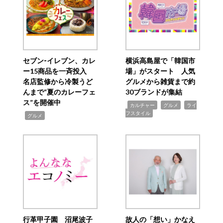
セブン‐イレブン、カレ
横浜高島屋で「韓国市
ー15商品を一斉投入
場」がスタート 人気
名店監修から冷製うど
グルメから雑貨まで約
んまで“夏のカレーフェ
30ブランドが集結
ス”を開催中
,
,
,
カルチャー
グルメ
ライ
フスタイル
,
グルメ
行革甲子園 沼尾波子
故人の「想い」かなえ