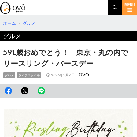
検
索
コ
ン
テ
ホーム
>
グルメ
ン
グルメ
ツ
へ
移
591歳おめでとう！ 東京・丸の内で
動
リースリング・バースデー
OVO
2026年3月6日
グルメ
ライフスタイル