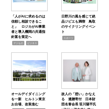
「人がAIに求めるのは
日野川の風を感じて絶
信頼し相談できるこ
品ジビエも満喫 鳥取
と」 ロジカがAI事業
のサイクリングイベン
者と導入機関の共通指
ト
針案を策定へ
,
スポーツ
,
,
デジもの
ビジネス
オールデイダイニング
故人の「想い」かなえ
を一新 ヒルトン東京
る 遺贈寄付 日本財
お台場、改装進む
団名誉会長 笹川陽平氏