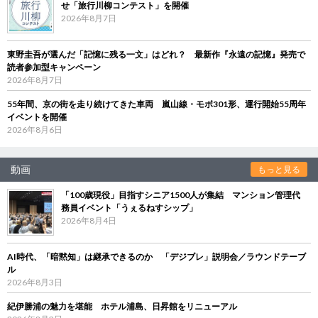
せ「旅行川柳コンテスト」を開催
2026年8月7日
東野圭吾が選んだ「記憶に残る一文」はどれ？ 最新作『永遠の記憶』発売で
読者参加型キャンペーン
2026年8月7日
55年間、京の街を走り続けてきた車両 嵐山線・モボ301形、運行開始55周年
イベントを開催
2026年8月6日
動画
もっと見る
「100歳現役」目指すシニア1500人が集結 マンション管理代
務員イベント「うぇるねすシップ」
2026年8月4日
AI時代、「暗黙知」は継承できるのか 「デジブレ」説明会／ラウンドテーブ
ル
2026年8月3日
紀伊勝浦の魅力を堪能 ホテル浦島、日昇館をリニューアル