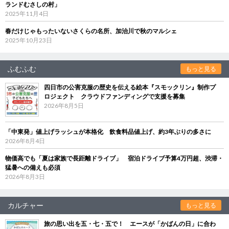
ランドむさしの村」
2025年11月4日
春だけじゃもったいないさくらの名所、加治川で秋のマルシェ
2025年10月23日
ふむふむ
もっと見る
四日市の公害克服の歴史を伝える絵本『スモックリン』制作プ
ロジェクト クラウドファンディングで支援を募集
2026年8月5日
「中東発」値上げラッシュが本格化 飲食料品値上げ、約3年ぶりの多さに
2026年8月4日
物価高でも「夏は家族で長距離ドライブ」 宿泊ドライブ予算4万円超、渋滞・
猛暑への備えも必須
2026年8月3日
カルチャー
もっと見る
旅の思い出を五・七・五で！ エースが「かばんの日」に合わ