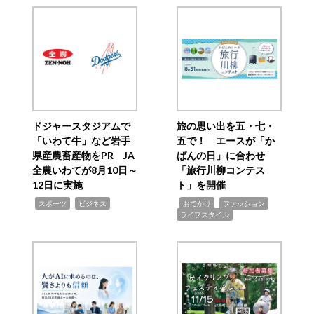
ドジャースタジアムで
旅の思い出を五・七・
「いわて牛」など岩手
五で！ エースが「か
県産農畜産物をPR JA
ばんの日」に合わせ
全農いわてが8月10日～
「旅行川柳コンテス
12日に実施
ト」を開催
,
,
,
,
,
スポーツ
ビジネス
おでかけ
ファッション
ライフスタイル