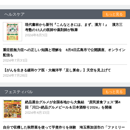
ヘルスケア
もっと見る
現代書林から新刊『こんなときには、まず、漢方！』 漢方三
考塾の15人の医師や薬剤師が執筆
2026年8月5日
重症筋無力症への正しい知識と理解を 8月8日広島市で公開講座、オンライン
配信も
2026年7月31日
【がんを生きる緩和ケア医・大橋洋平「足し算命」】天空を見上げて
2026年7月28日
フェスティバル
もっと見る
絶品屋台グルメが全国各地から大集結 “庶民派食フェス”第4
回「川口×絶品グルメビール＆日本酒祭り2026」を開催
2026年4月15日
自分で収穫した秋野菜を使って芋煮作りを体験 埼玉県加須市の「ファミリー