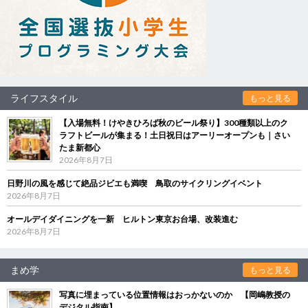
ライフスタイル
もっと見る
【入場無料！けやきひろば秋のビール祭り】300種類以上のク
ラフトビールが集まる！土日祝日はアーリーオープンも｜さい
たま新都心
2026年8月7日
日野川の風を感じて絶品ジビエも満喫 鳥取のサイクリングイベント
2026年8月7日
オールデイダイニングを一新 ヒルトン東京お台場、改装進む
2026年8月7日
まめ学
もっと見る
写真に埋まっている位置情報はおっかないのか 【岡嶋教授の
デジタル指南】