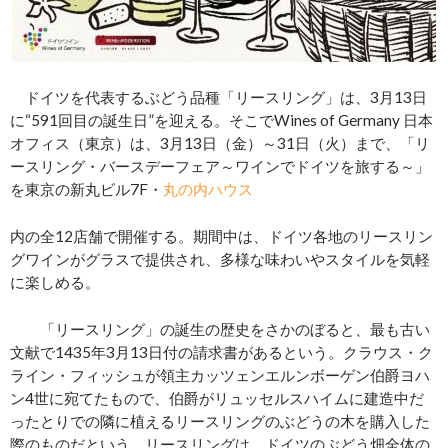
ドイツを代表するぶどう品種「リースリング」は、3月13日
に“591回目の誕生日”を迎える。そこでWines of Germany 日本
オフィス（東京）は、3月13日（金）～31日（火）まで、「リ
ースリング・バースデーフェア～ワインでドイツを旅する～」
を東京の新丸ビル7F・
丸の内ハウス
内の全12店舗で開催する。期間中は、ドイツ各地のリースリン
グワインがグラスで提供され、多様な味わいやスタイルを気軽
に楽しめる。
「リースリング」の誕生の歴史をさかのぼると、最も古い
文献で1435年3月13日付の請求書があるという。クラウス・ク
ライン・フィッシュが領主カッツェンエルンボーゲン伯爵ヨハ
ン4世に宛てたもので、伯爵がリュッセルスハイムに建造中だ
ったとりでの隣に植えるリースリングのぶどうの木を購入した
際のものだという。リースリングは、ドイツのぶどう畑全体の