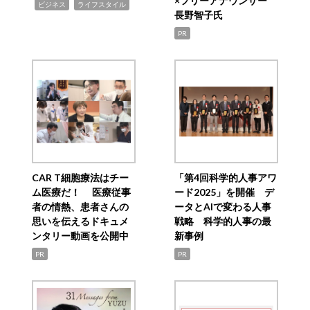
×フリーアナウンサー
,
,
ビジネス
ライフスタイル
長野智子氏
PR
CAR T細胞療法はチー
「第4回科学的人事アワ
ム医療だ！ 医療従事
ード2025」を開催 デ
者の情熱、患者さんの
ータとAIで変わる人事
思いを伝えるドキュメ
戦略 科学的人事の最
ンタリー動画を公開中
新事例
PR
PR