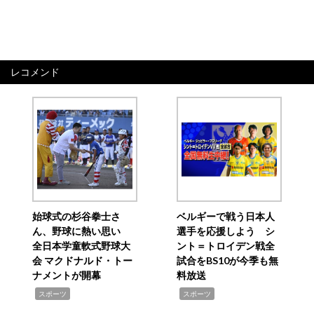
レコメンド
始球式の杉谷拳士さ
ベルギーで戦う日本人
ん、野球に熱い思い
選手を応援しよう シ
全日本学童軟式野球大
ント＝トロイデン戦全
会 マクドナルド・トー
試合をBS10が今季も無
ナメントが開幕
料放送
,
,
スポーツ
スポーツ