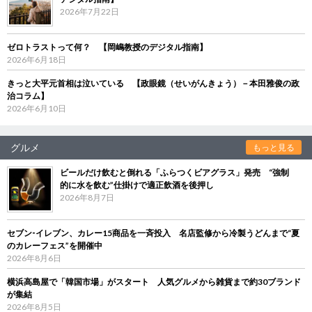
2026年7月22日
ゼロトラストって何？ 【岡嶋教授のデジタル指南】
2026年6月18日
きっと大平元首相は泣いている 【政眼鏡（せいがんきょう）－本田雅俊の政
治コラム】
2026年6月10日
グルメ
もっと見る
ビールだけ飲むと倒れる「ふらつくビアグラス」発売 “強制
的に水を飲む”仕掛けで適正飲酒を後押し
2026年8月7日
セブン‐イレブン、カレー15商品を一斉投入 名店監修から冷製うどんまで“夏
のカレーフェス”を開催中
2026年8月6日
横浜高島屋で「韓国市場」がスタート 人気グルメから雑貨まで約30ブランド
が集結
2026年8月5日