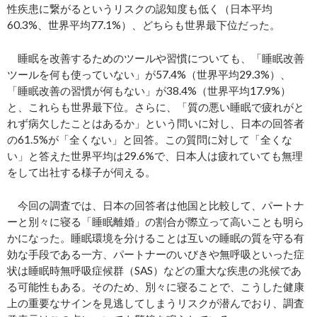
性疾患に繋がるというリスクの認知度も低く（日本平均
60.3%、世界平均77.1%）、どちらも世界最下位だった。
睡眠を改善するためのツールや習慣についても、「睡眠改善
ツールを何も使っていない」が57.4%（世界平均29.3%）、
「睡眠改善の習慣が何もない」が38.4%（世界平均17.9%）
と、これらも世界最下位。さらに、「質の悪い睡眠で疲れがと
れず病欠したことはあるか」という問いに対し、日本の回答者
の61.5%が「全くない」と回答。この質問に対して「全くな
い」と答えた世界平均は29.6%で、日本人は疲れていても無理
をして出社する様子が伺える。
今回の調査では、日本の回答者は他国と比較して、パートナ
ーと別々に寝る「睡眠離婚」の割合が際立って高いことも明ら
かになった。睡眠環境を分けることは互いの睡眠の質を守る有
効な手段である一方、パートナーのいびきや無呼吸といった症
状は睡眠時無呼吸症候群（SAS）などの重大な疾患の兆候であ
る可能性もある。そのため、別々に寝ることで、こうした健康
上の重要なサインを見逃してしまうリスクが潜んでおり、調査