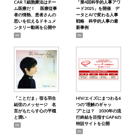
CAR T細胞療法はチー
「第4回科学的人事アワ
ム医療だ！ 医療従事
ード2025」を開催 デ
者の情熱、患者さんの
ータとAIで変わる人事
思いを伝えるドキュメ
戦略 科学的人事の最
ンタリー動画を公開中
新事例
PR
PR
「ことだま」宿る羽生
HIV/エイズにまつわる6
結弦のメッセージ 名
つの“理解のギャッ
言がもたらす心の平穏
プ”とは？ 2030年の流
と潤い
行終結を目指すGAP6の
特設サイトを公開
PR
PR