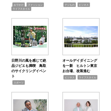
,
,
,
,
,
おでかけ
ファッション
デジもの
ビジネス
ライフスタイル
日野川の風を感じて絶
オールデイダイニング
品ジビエも満喫 鳥取
を一新 ヒルトン東京
のサイクリングイベン
お台場、改装進む
ト
,
,
ビジネス
ライフスタイル
,
スポーツ