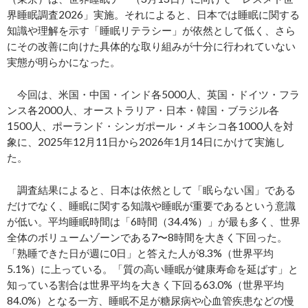
界睡眠調査2026」実施。それによると、日本では睡眠に関する
知識や理解を示す「睡眠リテラシー」が依然として低く、さら
にその改善に向けた具体的な取り組みが十分に行われていない
実態が明らかになった。
今回は、米国・中国・インド各5000人、英国・ドイツ・フラ
ンス各2000人、オーストラリア・日本・韓国・ブラジル各
1500人、ポーランド・シンガポール・メキシコ各1000人を対
象に、2025年12月11日から2026年1月14日にかけて実施し
た。
調査結果によると、日本は依然として「眠らない国」である
だけでなく、睡眠に関する知識や睡眠が重要であるという意識
が低い。平均睡眠時間は「6時間（34.4%）」が最も多く、世界
全体のボリュームゾーンである7〜8時間を大きく下回った。
「熟睡できた日が週に0日」と答えた人が8.3%（世界平均
5.1%）に上っている。「質の高い睡眠が健康寿命を延ばす」と
知っている割合は世界平均を大きく下回る63.0%（世界平均
84.0%）となる一方、睡眠不足が糖尿病や心血管疾患などの慢