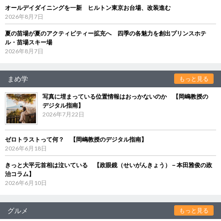
オールデイダイニングを一新 ヒルトン東京お台場、改装進む
2026年8月7日
夏の苗場が夏のアクティビティー拡充へ 四季の各魅力を創出プリンスホテ
ル・苗場スキー場
2026年8月7日
まめ学
もっと見る
写真に埋まっている位置情報はおっかないのか 【岡嶋教授の
デジタル指南】
2026年7月22日
ゼロトラストって何？ 【岡嶋教授のデジタル指南】
2026年6月18日
きっと大平元首相は泣いている 【政眼鏡（せいがんきょう）－本田雅俊の政
治コラム】
2026年6月10日
グルメ
もっと見る