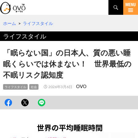
検
索
コ
ン
テ
ホーム
>
ライフスタイル
ン
ライフスタイル
ツ
へ
移
「眠らない国」の日本人、質の悪い睡
動
眠くらいでは休まない！ 世界最低の
不眠リスク認知度
OVO
2026年3月6日
ライフスタイル
社会