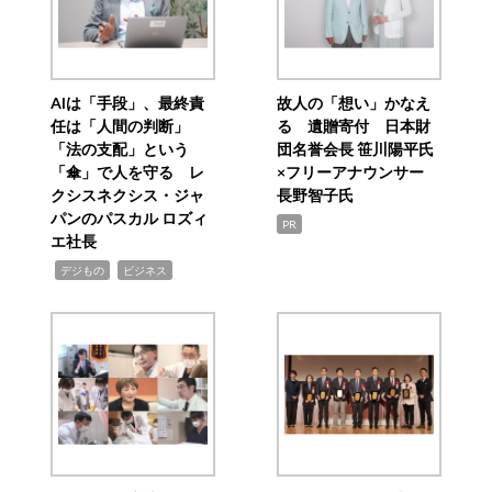
AIは「手段」、最終責
故人の「想い」かなえ
任は「人間の判断」
る 遺贈寄付 日本財
「法の支配」という
団名誉会長 笹川陽平氏
「傘」で人を守る レ
×フリーアナウンサー
クシスネクシス・ジャ
長野智子氏
パンのパスカル ロズィ
PR
エ社長
,
,
デジもの
ビジネス