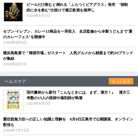
ビールだけ飲むと倒れる「ふらつくビアグラス」発売 “強制
的に水を飲む”仕掛けで適正飲酒を後押し
2026年8月7日
セブン‐イレブン、カレー15商品を一斉投入 名店監修から冷製うどんまで“夏
のカレーフェス”を開催中
2026年8月6日
横浜高島屋で「韓国市場」がスタート 人気グルメから雑貨まで約30ブランド
が集結
2026年8月5日
ヘルスケア
もっと見る
現代書林から新刊『こんなときには、まず、漢方！』 漢方三
考塾の15人の医師や薬剤師が執筆
2026年8月5日
重症筋無力症への正しい知識と理解を 8月8日広島市で公開講座、オンライン
配信も
2026年7月31日