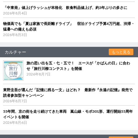
「中東発」値上げラッシュが本格化 飲食料品値上げ、約3年ぶりの多さに
2026年8月4日
物価高でも「夏は家族で長距離ドライブ」 宿泊ドライブ予算4万円超、渋滞・
猛暑への備えも必須
2026年8月3日
カルチャー
もっと見る
旅の思い出を五・七・五で！ エースが「かばんの日」に合わ
せ「旅行川柳コンテスト」を開催
2026年8月7日
東野圭吾が選んだ「記憶に残る一文」はどれ？ 最新作『永遠の記憶』発売で
読者参加型キャンペーン
2026年8月7日
55年間、京の街を走り続けてきた車両 嵐山線・モボ301形、運行開始55周年
イベントを開催
2026年8月6日