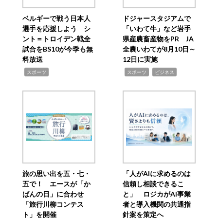
ベルギーで戦う日本人
ドジャースタジアムで
選手を応援しよう シ
「いわて牛」など岩手
ント＝トロイデン戦全
県産農畜産物をPR JA
試合をBS10が今季も無
全農いわてが8月10日～
料放送
12日に実施
,
,
,
スポーツ
スポーツ
ビジネス
旅の思い出を五・七・
「人がAIに求めるのは
五で！ エースが「か
信頼し相談できるこ
ばんの日」に合わせ
と」 ロジカがAI事業
「旅行川柳コンテス
者と導入機関の共通指
ト」を開催
針案を策定へ