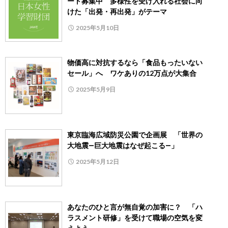
ート募集中 多様性を受け入れる社会に向
けた「出発・再出発」がテーマ
2025年5月10日
物価高に対抗するなら「食品もったいない
セール」へ ワケありの12万点が大集合
2025年5月9日
東京臨海広域防災公園で企画展 「世界の
大地震―巨大地震はなぜ起こる―」
2025年5月12日
あなたのひと言が無自覚の加害に？ 「ハ
ラスメント研修」を受けて職場の空気を変