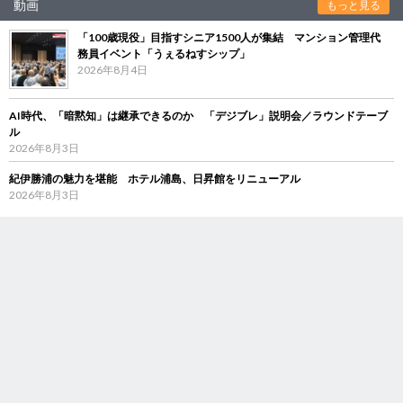
動画
もっと見る
「100歳現役」目指すシニア1500人が集結 マンション管理代
務員イベント「うぇるねすシップ」
2026年8月4日
AI時代、「暗黙知」は継承できるのか 「デジブレ」説明会／ラウンドテーブ
ル
2026年8月3日
紀伊勝浦の魅力を堪能 ホテル浦島、日昇館をリニューアル
2026年8月3日