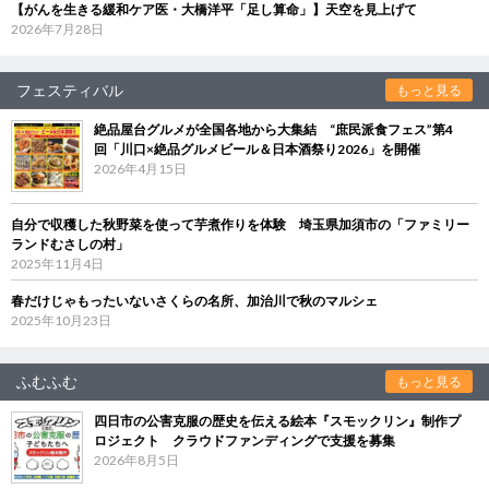
【がんを生きる緩和ケア医・大橋洋平「足し算命」】天空を見上げて
2026年7月28日
フェスティバル
もっと見る
絶品屋台グルメが全国各地から大集結 “庶民派食フェス”第4
回「川口×絶品グルメビール＆日本酒祭り2026」を開催
2026年4月15日
自分で収穫した秋野菜を使って芋煮作りを体験 埼玉県加須市の「ファミリー
ランドむさしの村」
2025年11月4日
春だけじゃもったいないさくらの名所、加治川で秋のマルシェ
2025年10月23日
ふむふむ
もっと見る
四日市の公害克服の歴史を伝える絵本『スモックリン』制作プ
ロジェクト クラウドファンディングで支援を募集
2026年8月5日