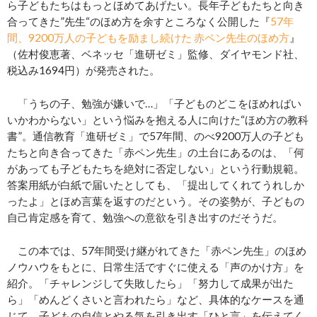
ら子どもたちはもっとほめてあげたい。長年子どもたちと向き
合ってきた”先生“のほめ方を余すところなく公開した『
57年
間、9200万人の子どもを励まし続けた 赤ペン先生のほめ方
』
（佐村俊恵著、ベネッセ「進研ゼミ」監修、ダイヤモンド社、
税込み1694円）が発売された。
「うちの子、勉強が嫌いで…」「子どものどこをほめればい
いかわからない」という悩みを抱える人に向けた“ほめ方の教科
書”。通信教育「進研ゼミ」で57年間、のべ9200万人の子ども
たちと向き合ってきた「赤ペン先生」の土台にあるのは、「何
があっても子どもたちを絶対に否定しない」という行動規範。
答案用紙が白紙で届いたとしても、「提出してくれてうれしか
ったよ」とほめ言葉を返すのだという。その姿勢が、子どもの
自己肯定感を育て、勉強への意欲を引き出すのだそうだ。
この本では、57年間受け継がれてきた「赤ペン先生」のほめ
ノウハウをもとに、日常生活ですぐに使える「声のかけ方」を
紹介。「チャレンジして失敗したら」「努力して成果が出た
ら」「めんどくさいと言われたら」など、具体的なケースを通
じて、子どもの自信とやる気を引き出す「ひと言」を伝えてく