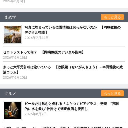
2026年8月8日
まめ学
もっと見る
写真に埋まっている位置情報はおっかないのか 【岡嶋教授の
デジタル指南】
2026年7月22日
ゼロトラストって何？ 【岡嶋教授のデジタル指南】
2026年6月18日
きっと大平元首相は泣いている 【政眼鏡（せいがんきょう）－本田雅俊の政
治コラム】
2026年6月10日
グルメ
もっと見る
ビールだけ飲むと倒れる「ふらつくビアグラス」発売 “強制
的に水を飲む”仕掛けで適正飲酒を後押し
2026年8月7日