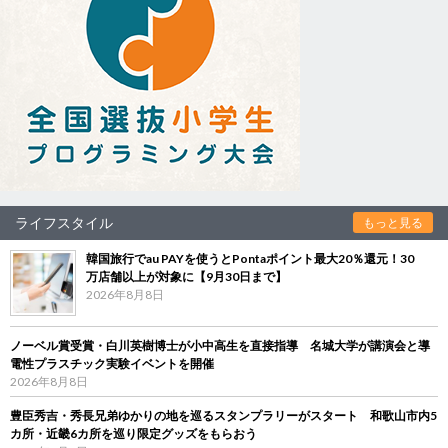
ライフスタイル
もっと見る
韓国旅行でau PAYを使うとPontaポイント最大20％還元！30
万店舗以上が対象に【9月30日まで】
2026年8月8日
ノーベル賞受賞・白川英樹博士が小中高生を直接指導 名城大学が講演会と導
電性プラスチック実験イベントを開催
2026年8月8日
豊臣秀吉・秀長兄弟ゆかりの地を巡るスタンプラリーがスタート 和歌山市内5
カ所・近畿6カ所を巡り限定グッズをもらおう