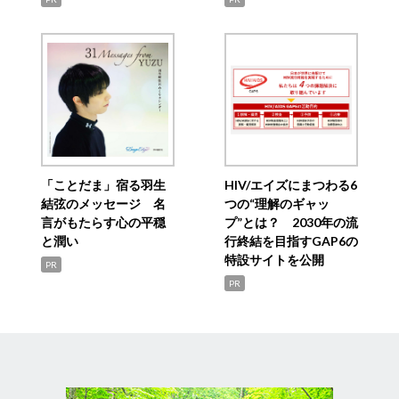
「ことだま」宿る羽生
HIV/エイズにまつわる6
結弦のメッセージ 名
つの“理解のギャッ
言がもたらす心の平穏
プ”とは？ 2030年の流
と潤い
行終結を目指すGAP6の
特設サイトを公開
PR
PR