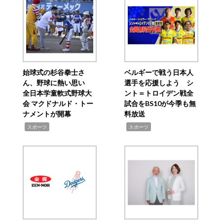
始球式の杉谷拳士さ
ベルギーで戦う日本人
ん、野球に熱い思い
選手を応援しよう シ
全日本学童軟式野球大
ント＝トロイデン戦全
会 マクドナルド・トー
試合をBS10が今季も無
ナメントが開幕
料放送
,
,
スポーツ
スポーツ