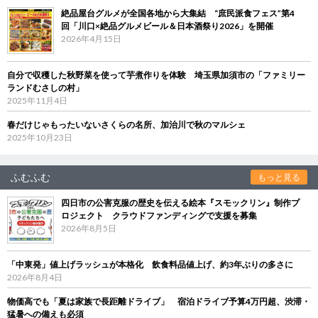
絶品屋台グルメが全国各地から大集結 “庶民派食フェス”第4
回「川口×絶品グルメビール＆日本酒祭り2026」を開催
2026年4月15日
自分で収穫した秋野菜を使って芋煮作りを体験 埼玉県加須市の「ファミリー
ランドむさしの村」
2025年11月4日
春だけじゃもったいないさくらの名所、加治川で秋のマルシェ
2025年10月23日
ふむふむ
もっと見る
四日市の公害克服の歴史を伝える絵本『スモックリン』制作プ
ロジェクト クラウドファンディングで支援を募集
2026年8月5日
「中東発」値上げラッシュが本格化 飲食料品値上げ、約3年ぶりの多さに
2026年8月4日
物価高でも「夏は家族で長距離ドライブ」 宿泊ドライブ予算4万円超、渋滞・
猛暑への備えも必須