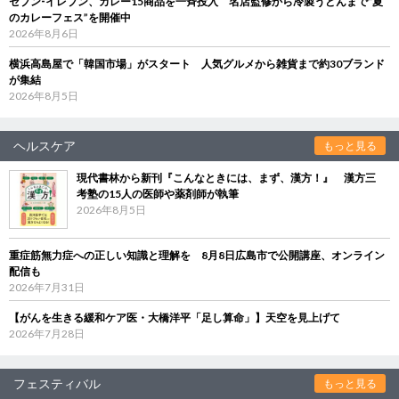
セブン‐イレブン、カレー15商品を一斉投入 名店監修から冷製うどんまで“夏
のカレーフェス”を開催中
2026年8月6日
横浜高島屋で「韓国市場」がスタート 人気グルメから雑貨まで約30ブランド
が集結
2026年8月5日
ヘルスケア
もっと見る
現代書林から新刊『こんなときには、まず、漢方！』 漢方三
考塾の15人の医師や薬剤師が執筆
2026年8月5日
重症筋無力症への正しい知識と理解を 8月8日広島市で公開講座、オンライン
配信も
2026年7月31日
【がんを生きる緩和ケア医・大橋洋平「足し算命」】天空を見上げて
2026年7月28日
フェスティバル
もっと見る