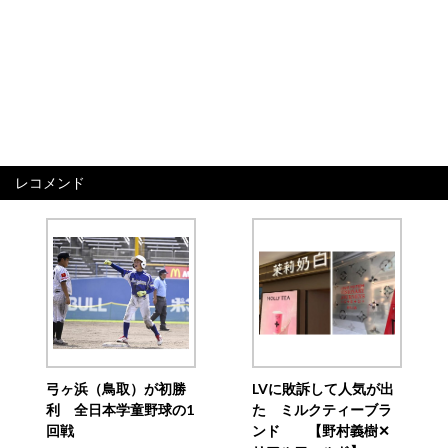
レコメンド
弓ヶ浜（鳥取）が初勝
LVに敗訴して人気が出
利 全日本学童野球の1
た ミルクティーブラ
回戦
ンド 【野村義樹✕