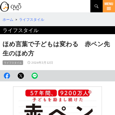
検
索
コ
ン
テ
ホーム
>
ライフスタイル
ン
ライフスタイル
ツ
へ
移
ほめ言葉で子どもは変わる 赤ペン先
動
生のほめ方
2026年3月12日
ライフスタイル