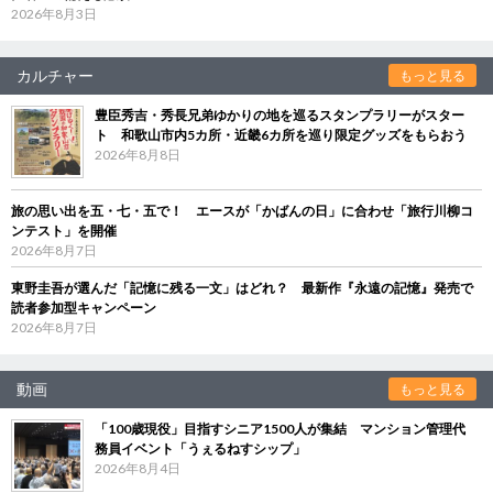
2026年8月3日
カルチャー
もっと見る
豊臣秀吉・秀長兄弟ゆかりの地を巡るスタンプラリーがスター
ト 和歌山市内5カ所・近畿6カ所を巡り限定グッズをもらおう
2026年8月8日
旅の思い出を五・七・五で！ エースが「かばんの日」に合わせ「旅行川柳コ
ンテスト」を開催
2026年8月7日
東野圭吾が選んだ「記憶に残る一文」はどれ？ 最新作『永遠の記憶』発売で
読者参加型キャンペーン
2026年8月7日
動画
もっと見る
「100歳現役」目指すシニア1500人が集結 マンション管理代
務員イベント「うぇるねすシップ」
2026年8月4日