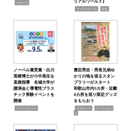
リアルワールド】
,
スポーツ
,
,
ライフスタイル
社会
ノーベル賞受賞・白川
豊臣秀吉・秀長兄弟ゆ
英樹博士が小中高生を
かりの地を巡るスタン
直接指導 名城大学が
プラリーがスタート
講演会と導電性プラス
和歌山市内5カ所・近畿
チック実験イベントを
6カ所を巡り限定グッズ
開催
をもらおう
,
,
,
ライフスタイル
カルチャー
ライフスタイ
ル