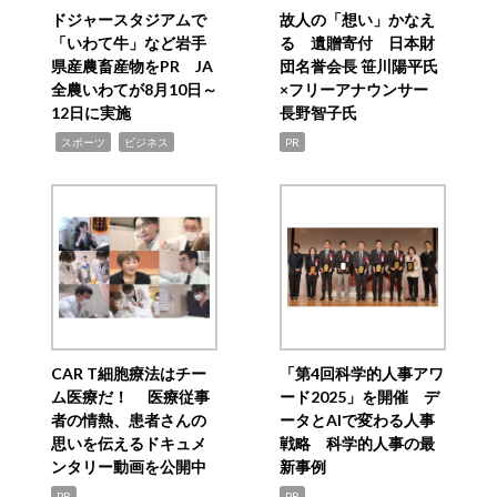
ドジャースタジアムで
故人の「想い」かなえ
「いわて牛」など岩手
る 遺贈寄付 日本財
県産農畜産物をPR JA
団名誉会長 笹川陽平氏
全農いわてが8月10日～
×フリーアナウンサー
12日に実施
長野智子氏
,
,
スポーツ
ビジネス
PR
CAR T細胞療法はチー
「第4回科学的人事アワ
ム医療だ！ 医療従事
ード2025」を開催 デ
者の情熱、患者さんの
ータとAIで変わる人事
思いを伝えるドキュメ
戦略 科学的人事の最
ンタリー動画を公開中
新事例
PR
PR