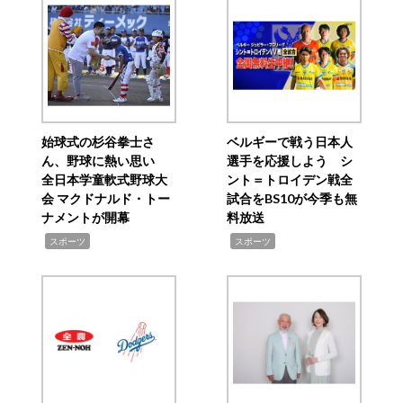
始球式の杉谷拳士さ
ベルギーで戦う日本人
ん、野球に熱い思い
選手を応援しよう シ
全日本学童軟式野球大
ント＝トロイデン戦全
会 マクドナルド・トー
試合をBS10が今季も無
ナメントが開幕
料放送
,
,
スポーツ
スポーツ