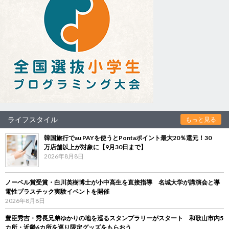
ライフスタイル
もっと見る
韓国旅行でau PAYを使うとPontaポイント最大20％還元！30
万店舗以上が対象に【9月30日まで】
2026年8月8日
ノーベル賞受賞・白川英樹博士が小中高生を直接指導 名城大学が講演会と導
電性プラスチック実験イベントを開催
2026年8月8日
豊臣秀吉・秀長兄弟ゆかりの地を巡るスタンプラリーがスタート 和歌山市内5
カ所・近畿6カ所を巡り限定グッズをもらおう