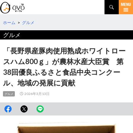
検
索
コ
ン
テ
ホーム
>
グルメ
ン
グルメ
ツ
へ
移
「長野県産豚肉使用熟成ホワイトロー
動
スハム800ｇ」が農林水産大臣賞 第
38回優良ふるさと食品中央コンクー
ル、地域の発展に貢献
2026年3月13日
グルメ