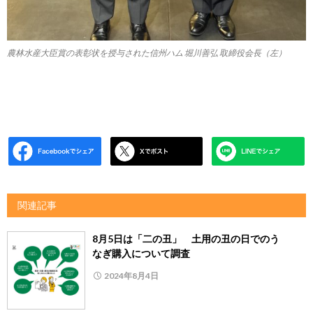
農林水産大臣賞の表彰状を授与された信州ハム 堀川善弘 取締役会長（左）
関連記事
8月5日は「二の丑」 土用の丑の日でのう
なぎ購入について調査
2024年8月4日