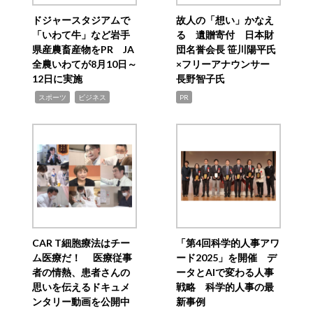
ドジャースタジアムで
故人の「想い」かなえ
「いわて牛」など岩手
る 遺贈寄付 日本財
県産農畜産物をPR JA
団名誉会長 笹川陽平氏
全農いわてが8月10日～
×フリーアナウンサー
12日に実施
長野智子氏
,
,
スポーツ
ビジネス
PR
CAR T細胞療法はチー
「第4回科学的人事アワ
ム医療だ！ 医療従事
ード2025」を開催 デ
者の情熱、患者さんの
ータとAIで変わる人事
思いを伝えるドキュメ
戦略 科学的人事の最
ンタリー動画を公開中
新事例