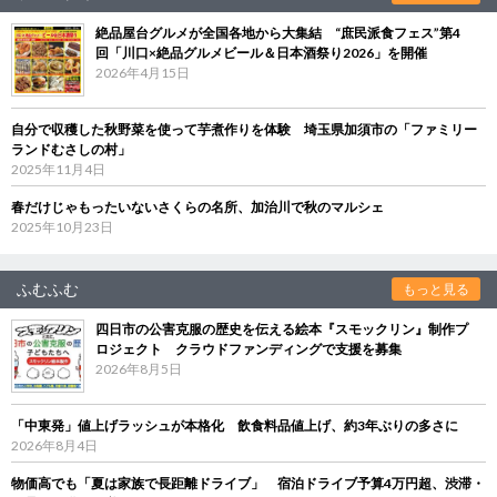
絶品屋台グルメが全国各地から大集結 “庶民派食フェス”第4
回「川口×絶品グルメビール＆日本酒祭り2026」を開催
2026年4月15日
自分で収穫した秋野菜を使って芋煮作りを体験 埼玉県加須市の「ファミリー
ランドむさしの村」
2025年11月4日
春だけじゃもったいないさくらの名所、加治川で秋のマルシェ
2025年10月23日
ふむふむ
もっと見る
四日市の公害克服の歴史を伝える絵本『スモックリン』制作プ
ロジェクト クラウドファンディングで支援を募集
2026年8月5日
「中東発」値上げラッシュが本格化 飲食料品値上げ、約3年ぶりの多さに
2026年8月4日
物価高でも「夏は家族で長距離ドライブ」 宿泊ドライブ予算4万円超、渋滞・