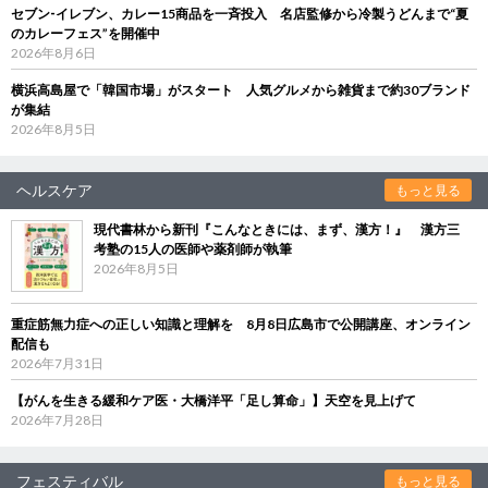
セブン‐イレブン、カレー15商品を一斉投入 名店監修から冷製うどんまで“夏
のカレーフェス”を開催中
2026年8月6日
横浜高島屋で「韓国市場」がスタート 人気グルメから雑貨まで約30ブランド
が集結
2026年8月5日
ヘルスケア
もっと見る
現代書林から新刊『こんなときには、まず、漢方！』 漢方三
考塾の15人の医師や薬剤師が執筆
2026年8月5日
重症筋無力症への正しい知識と理解を 8月8日広島市で公開講座、オンライン
配信も
2026年7月31日
【がんを生きる緩和ケア医・大橋洋平「足し算命」】天空を見上げて
2026年7月28日
フェスティバル
もっと見る