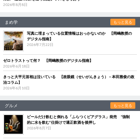
2026年8月8日
まめ学
もっと見る
写真に埋まっている位置情報はおっかないのか 【岡嶋教授の
デジタル指南】
2026年7月22日
ゼロトラストって何？ 【岡嶋教授のデジタル指南】
2026年6月18日
きっと大平元首相は泣いている 【政眼鏡（せいがんきょう）－本田雅俊の政
治コラム】
2026年6月10日
グルメ
もっと見る
ビールだけ飲むと倒れる「ふらつくビアグラス」発売 “強制
的に水を飲む”仕掛けで適正飲酒を後押し
2026年8月7日