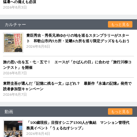
猛暑への備えも必須
2026年8月3日
カルチャー
もっと見る
豊臣秀吉・秀長兄弟ゆかりの地を巡るスタンプラリーがスター
ト 和歌山市内5カ所・近畿6カ所を巡り限定グッズをもらおう
2026年8月8日
旅の思い出を五・七・五で！ エースが「かばんの日」に合わせ「旅行川柳コ
ンテスト」を開催
2026年8月7日
東野圭吾が選んだ「記憶に残る一文」はどれ？ 最新作『永遠の記憶』発売で
読者参加型キャンペーン
2026年8月7日
動画
もっと見る
「100歳現役」目指すシニア1500人が集結 マンション管理代
務員イベント「うぇるねすシップ」
2026年8月4日