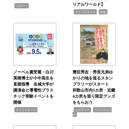
リアルワールド】
,
スポーツ
,
,
ライフスタイル
社会
ノーベル賞受賞・白川
豊臣秀吉・秀長兄弟ゆ
英樹博士が小中高生を
かりの地を巡るスタン
直接指導 名城大学が
プラリーがスタート
講演会と導電性プラス
和歌山市内5カ所・近畿
チック実験イベントを
6カ所を巡り限定グッズ
開催
をもらおう
,
,
,
ライフスタイル
カルチャー
ライフスタイ
ル