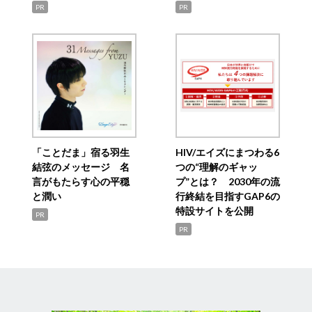
PR
PR
「ことだま」宿る羽生
HIV/エイズにまつわる6
結弦のメッセージ 名
つの“理解のギャッ
言がもたらす心の平穏
プ”とは？ 2030年の流
と潤い
行終結を目指すGAP6の
特設サイトを公開
PR
PR