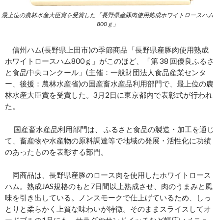
最上位の農林水産大臣賞を受賞した「長野県産豚肉使用熟成ホワイトロースハム
800ｇ」
信州ハム(長野県上田市)の季節商品「長野県産豚肉使用熟成
ホワイトロースハム800ｇ」がこのほど、「第 38 回優良ふるさ
と食品中央コンクール」(主催：一般財団法人食品産業センタ
ー、後援：農林水産省)の国産畜水産品利用部門で、最上位の農
林水産大臣賞を受賞した。3月2日に東京都内で表彰式が行われ
た。
国産畜水産品利用部門は、 ふるさと食品の製造・加工を通じ
て、畜産物や水産物の原料調達等で地域の発展・活性化に功績
のあったものを表彰する部門。
同商品は、長野県産豚のロース肉を使用したホワイトロース
ハム。熟成JAS規格のもと7日間以上熟成させ、肉のうまみと風
味を引き出している。ノンスモークで仕上げているため、しっ
とりと柔らかく上質な味わいが特徴。そのままスライスしてオ