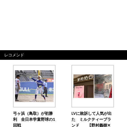
レコメンド
弓ヶ浜（鳥取）が初勝
LVに敗訴して人気が出
利 全日本学童野球の1
た ミルクティーブラ
回戦
ンド 【野村義樹✕