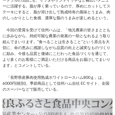
ードブルの1品にも、サラダやサンドイッチなど幅広いメニュ
ーに活躍する。脂が厚く乗っているので、厚めにカットしてス
テーキにすると、脂が溶け出して熟成特有の風味とうまみ、肉
のしっかりとした食感、濃厚な脂のうまみが楽しめるという。
今回の受賞を受けて信州ハムは、「地元農家の皆さまととも
に歩みながら、持続可能な農業の発展の一助となれるよう取り
組んでまいります。“食べることは生きること”という原点を大
切に、命の恵みに感謝しながら品質の向上と誠実なものづくり
に励み、今後も品質と価値にこだわった食品づくりを通じて、
より多くのお客様にご満足いただける商品をお届けしてまいり
ます」とコメントしている。
「長野県産豚肉使用熟成ホワイトロースハム800ｇ」は、
6000円(税別)。季節商品として信州ハム自社 EC サイト、全国
のスーパーなどで販売している。