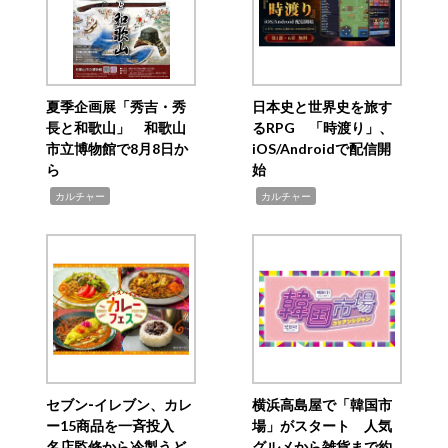
夏季企画展「秀吉・秀
日本史と世界史を旅す
長と和歌山」 和歌山
るRPG 「時渡り」、
市立博物館で8月8日か
iOS/Androidで配信開
ら
始
,
,
カルチャー
カルチャー
セブン‐イレブン、カレ
横浜高島屋で「韓国市
ー15商品を一斉投入
場」がスタート 人気
名店監修から冷製うど
グルメから雑貨まで約