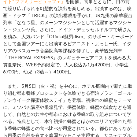
イト” ファミリービュッフェ」
を開催。食事とともに、目の前
で繰り広げられる幻想的な演出を楽しめる。出演するのは、映
画・ドラマ「TRICK」の演出構成を手がけ、JR九州の豪華寝台
列車「ななつ星」のメーンマジシャンとして活躍するマジシャ
ン・ジュンヤ氏。さらに、ドイツ・デュッセルドルフで研さん
を積み、人気バンド「Official髭男dism」のサポートキーボード
として全国ツアーにも出演するピアニスト・よっしー氏、イタ
リアのペスカーラ音楽院高等課程を修了し、豪華観光列車
「THE ROYAL EXPRESS」のレギュラーピアニストを務める大
貫夏奈氏。WEB予約限定で、大人税込み1万4200円、小学生
6700円、幼児（3歳～）4100円。
また、5月5日（火・祝）を中心に、ホテル庭園内で新たに取
り組む都市養蜂プロジェクトを体験できる宿泊プラン「ゴール
デンウイーク採蜜体験ステイ」も登場。初採れの蜂蜜をテーマ
に、ミツバチ講座や巣箱見学、採蜜体験、蜂蜜の試食などを通
して、自然との共生や都市における養蜂の取り組みについて学
べる。特典として、本年初採れ蜂蜜とほかのエリアで採れた都
市養蜂の蜂蜜との食べ比べが用意されている。都心にありなが
ら四季の自然を有する庭園だからこそ実現する、サステナブル