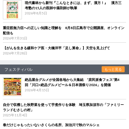
現代書林から新刊『こんなときには、まず、漢方！』 漢方三
考塾の15人の医師や薬剤師が執筆
2026年8月5日
重症筋無力症への正しい知識と理解を 8月8日広島市で公開講座、オンライン
配信も
2026年7月31日
【がんを生きる緩和ケア医・大橋洋平「足し算命」】天空を見上げて
2026年7月28日
フェスティバル
もっと見る
絶品屋台グルメが全国各地から大集結 “庶民派食フェス”第4
回「川口×絶品グルメビール＆日本酒祭り2026」を開催
2026年4月15日
自分で収穫した秋野菜を使って芋煮作りを体験 埼玉県加須市の「ファミリー
ランドむさしの村」
2025年11月4日
春だけじゃもったいないさくらの名所、加治川で秋のマルシェ