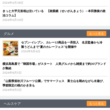
2026年6月18日
きっと大平元首相は泣いている 【政眼鏡（せいがんきょう）－本田雅俊の政
治コラム】
2026年6月10日
グルメ
もっと見る
セブン‐イレブン、カレー15商品を一斉投入 名店監修から冷
製うどんまで“夏のカレーフェス”を開催中
2026年8月6日
横浜高島屋で「韓国市場」がスタート 人気グルメから雑貨まで約30ブランド
が集結
2026年8月5日
「山梨県笛吹川フルーツ公園」でサマーフェス 富士山を眺めながら水遊び、
季節限定の桃のかき氷も
2026年8月3日
ヘルスケア
もっと見る