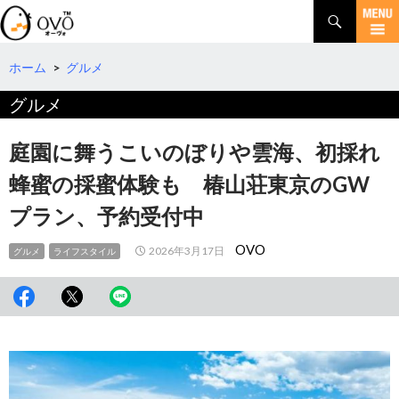
検
索
コ
ン
テ
ホーム
>
グルメ
ン
グルメ
ツ
へ
移
庭園に舞うこいのぼりや雲海、初採れ
動
蜂蜜の採蜜体験も 椿山荘東京のGW
プラン、予約受付中
OVO
2026年3月17日
グルメ
ライフスタイル