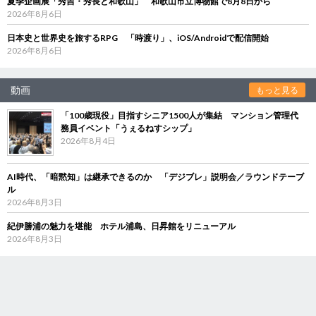
夏季企画展「秀吉・秀長と和歌山」 和歌山市立博物館で8月8日から
2026年8月6日
日本史と世界史を旅するRPG 「時渡り」、iOS/Androidで配信開始
2026年8月6日
動画
もっと見る
「100歳現役」目指すシニア1500人が集結 マンション管理代
務員イベント「うぇるねすシップ」
2026年8月4日
AI時代、「暗黙知」は継承できるのか 「デジブレ」説明会／ラウンドテーブ
ル
2026年8月3日
紀伊勝浦の魅力を堪能 ホテル浦島、日昇館をリニューアル
2026年8月3日