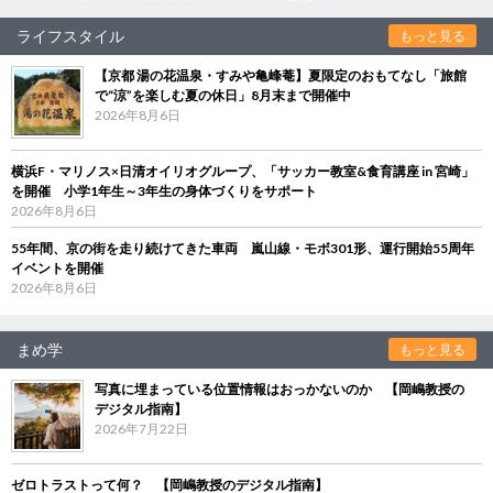
ライフスタイル
もっと見る
【京都 湯の花温泉・すみや亀峰菴】夏限定のおもてなし「旅館
で“涼”を楽しむ夏の休日」8月末まで開催中
2026年8月6日
横浜F・マリノス×日清オイリオグループ、「サッカー教室&食育講座 in 宮崎」
を開催 小学1年生～3年生の身体づくりをサポート
2026年8月6日
55年間、京の街を走り続けてきた車両 嵐山線・モボ301形、運行開始55周年
イベントを開催
2026年8月6日
まめ学
もっと見る
写真に埋まっている位置情報はおっかないのか 【岡嶋教授の
デジタル指南】
2026年7月22日
ゼロトラストって何？ 【岡嶋教授のデジタル指南】