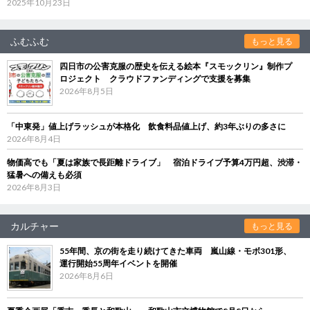
2025年10月23日
ふむふむ
もっと見る
四日市の公害克服の歴史を伝える絵本『スモックリン』制作プ
ロジェクト クラウドファンディングで支援を募集
2026年8月5日
「中東発」値上げラッシュが本格化 飲食料品値上げ、約3年ぶりの多さに
2026年8月4日
物価高でも「夏は家族で長距離ドライブ」 宿泊ドライブ予算4万円超、渋滞・
猛暑への備えも必須
2026年8月3日
カルチャー
もっと見る
55年間、京の街を走り続けてきた車両 嵐山線・モボ301形、
運行開始55周年イベントを開催
2026年8月6日