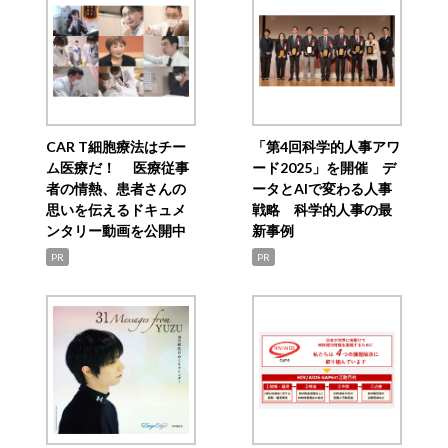
CAR T細胞療法はチー
「第4回科学的人事アワ
ム医療だ！ 医療従事
ード2025」を開催 デ
者の情熱、患者さんの
ータとAIで変わる人事
思いを伝えるドキュメ
戦略 科学的人事の最
ンタリー動画を公開中
新事例
PR
PR