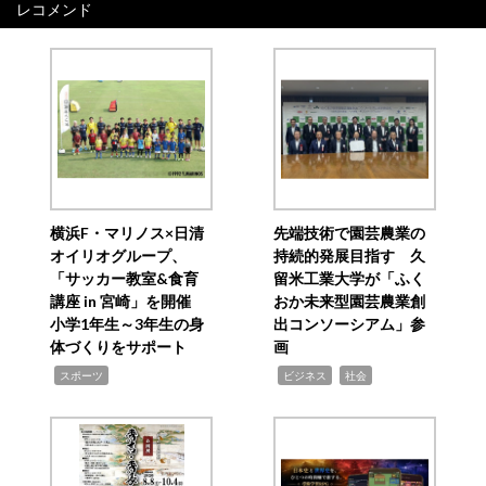
レコメンド
横浜F・マリノス×日清
先端技術で園芸農業の
オイリオグループ、
持続的発展目指す 久
「サッカー教室&食育
留米工業大学が「ふく
講座 in 宮崎」を開催
おか未来型園芸農業創
小学1年生～3年生の身
出コンソーシアム」参
体づくりをサポート
画
,
,
,
スポーツ
ビジネス
社会