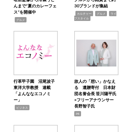
んまで“夏のカレーフェ
30ブランドが集結
ス”を開催中
,
,
,
カルチャー
グルメ
ライ
フスタイル
,
グルメ
行革甲子園 沼尾波子
故人の「想い」かなえ
東洋大学教授 連載
る 遺贈寄付 日本財
「よんななエコノミ
団名誉会長 笹川陽平氏
ー」
×フリーアナウンサー
長野智子氏
,
ビジネス
PR