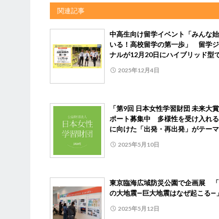
関連記事
中高生向け留学イベント「みんな始
いる！高校留学の第一歩」 留学ジ
ナルが12月20日にハイブリッド型
2025年12月4日
「第9回 日本女性学習財団 未来大
ポート募集中 多様性を受け入れる
に向けた「出発・再出発」がテーマ
2025年5月10日
東京臨海広域防災公園で企画展 「
の大地震―巨大地震はなぜ起こる―
2025年5月12日