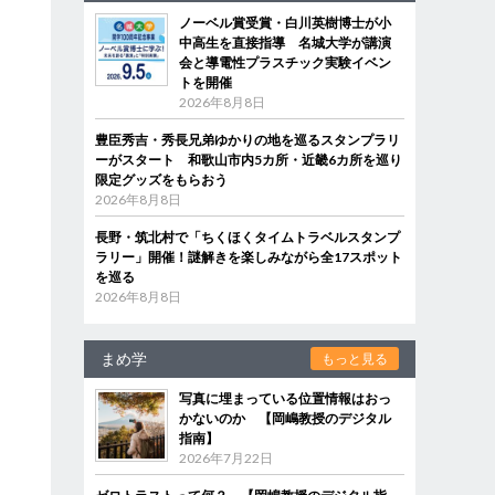
ノーベル賞受賞・白川英樹博士が小
中高生を直接指導 名城大学が講演
会と導電性プラスチック実験イベン
トを開催
2026年8月8日
豊臣秀吉・秀長兄弟ゆかりの地を巡るスタンプラリ
ーがスタート 和歌山市内5カ所・近畿6カ所を巡り
限定グッズをもらおう
2026年8月8日
長野・筑北村で「ちくほくタイムトラベルスタンプ
ラリー」開催！謎解きを楽しみながら全17スポット
を巡る
2026年8月8日
まめ学
もっと見る
写真に埋まっている位置情報はおっ
かないのか 【岡嶋教授のデジタル
指南】
2026年7月22日
ん