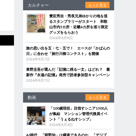
カルチャー
もっと見る
豊臣秀吉・秀長兄弟ゆかりの地を巡
るスタンプラリーがスタート 和歌
山市内5カ所・近畿6カ所を巡り限定
グッズをもらおう
2026年8月8日
旅の思い出を五・七・五で！ エースが「かばんの
日」に合わせ「旅行川柳コンテスト」を開催
2026年8月7日
東野圭吾が選んだ「記憶に残る一文」はどれ？ 最
新作『永遠の記憶』発売で読者参加型キャンペーン
2026年8月7日
動画
もっと見る
「100歳現役」目指すシニア1500人
が集結 マンション管理代務員イベ
ント「うぇるねすシップ」
2026年8月4日
AI時代、「暗黙知」は継承できるのか 「デジブ