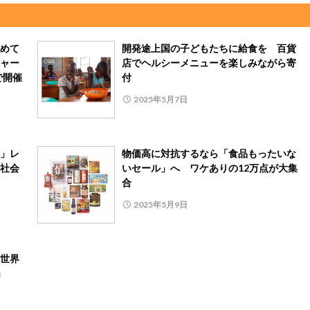
めて
開発途上国の⼦どもたちに給⾷を 百貨
ャー
店でヘルシーメニューを楽しみながら寄
で開催
付
2025年5月7日
賞」レ
物価高に対抗するなら「食品もったいな
社会
いセール」へ ワケありの12万点が大集
合
2025年5月9日
世界
」