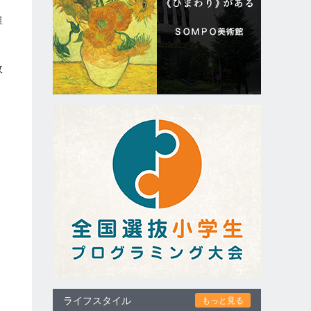
稚
故
、
ち
。
を
は
一
ライフスタイル
もっと見る