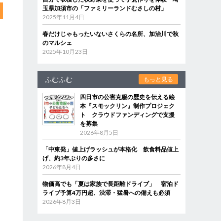
玉県加須市の「ファミリーランドむさしの村」
2025年11月4日
春だけじゃもったいないさくらの名所、加治川で秋
のマルシェ
2025年10月23日
ふむふむ
もっと見る
四日市の公害克服の歴史を伝える絵
本『スモックリン』制作プロジェク
ト クラウドファンディングで支援
を募集
2026年8月5日
「中東発」値上げラッシュが本格化 飲食料品値上
げ、約3年ぶりの多さに
2026年8月4日
物価高でも「夏は家族で長距離ドライブ」 宿泊ド
ライブ予算4万円超、渋滞・猛暑への備えも必須
2026年8月3日