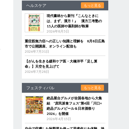
ヘルスケア
もっと見る
現代書林から新刊『こんなときに
は、まず、漢方！』 漢方三考塾の
15人の医師や薬剤師が執筆
2026年8月5日
重症筋無力症への正しい知識と理解を 8月8日広島
市で公開講座、オンライン配信も
ど
2026年7月31日
【がんを生きる緩和ケア医・大橋洋平「足し算
命」】天空を見上げて
2026年7月28日
フェスティバル
もっと見る
絶品屋台グルメが全国各地から大集
結 “庶民派食フェス”第4回「川口×
絶品グルメビール＆日本酒祭り
2026」を開催
2026年4月15日
自分で収穫した秋野菜を使って芋煮作りを体験 埼