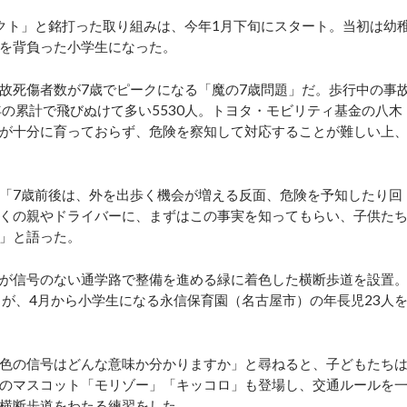
クト」と銘打った取り組みは、今年1月下旬にスタート。当初は幼
を背負った小学生になった。
故死傷者数が7歳でピークになる「魔の7歳問題」だ。歩行中の事
4年の累計で飛びぬけて多い5530人。トヨタ・モビリティ基金の八木
が十分に育っておらず、危険を察知して対応することが難しい上
「7歳前後は、外を出歩く機会が増える反面、危険を予知したり回
くの親やドライバーに、まずはこの事実を知ってもらい、子供た
」と語った。
が信号のない通学路で整備を進める緑に着色した横断歩道を設置
」が、4月から小学生になる永信保育園（名古屋市）の年長児23人
色の信号はどんな意味か分かりますか」と尋ねると、子どもたち
のマスコット「モリゾー」「キッコロ」も登場し、交通ルールを
横断歩道をわたる練習をした。