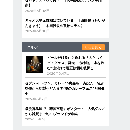
ゼロトラストって何？ 【岡嶋教授のデジタル指
南】
2026年6月18日
きっと大平元首相は泣いている 【政眼鏡（せいが
んきょう）－本田雅俊の政治コラム】
2026年6月10日
グルメ
もっと見る
ビールだけ飲むと倒れる「ふらつく
ビアグラス」発売 “強制的に水を飲
む”仕掛けで適正飲酒を後押し
2026年8月7日
セブン‐イレブン、カレー15商品を一斉投入 名店
監修から冷製うどんまで“夏のカレーフェス”を開催
中
2026年8月6日
横浜高島屋で「韓国市場」がスタート 人気グルメ
から雑貨まで約30ブランドが集結
2026年8月5日