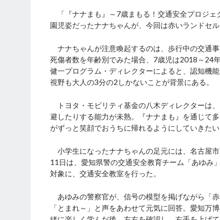
「『ナナまも』～7歳まもる！交通安全プロジェ
園児姿だったナナちゃんが、今回は赤いランドセル
ナナちゃんが注意喚起するのは、歩行中の交通事
死傷者数を年齢別でみた場合、7歳児は2018～2
健一プログラム・ディレクターによると、認知機能
視野も大人の3分の2しかないことが背景にある。
トヨタ・モビリティ基金の八木ディレクターは、
避したりする能力が未熟。『ナナまも』を通じて多
がずっと笑顔でおうちに帰れるようにしていきたい
小学生になったナナちゃんの足元には、名古屋市
11日は、愛知県警の交通安全教育チーム「あゆみ
対象に、交通安全教室を行った。
あゆみの警察官が、信号の模型を掲げながら「赤
「とまれ～」と声をあわせて元気に回答。愛知万博
緒に楽しく学んだ後、左右を確認し、右手を上げて