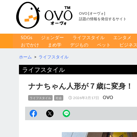
OVO [オーヴォ]
話題の情報を発信するサイト
コンテンツへ移動
検
SDGs
ジェンダー
ライフスタイル
エンタメ
索
おでかけ
まめ学
デジもの
ペット
ビジネ
ホーム
>
ライフスタイル
ライフスタイル
ナナちゃん人形が７歳に変身！
OVO
2026年3月17日
ライフスタイル
社会