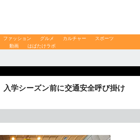
ファッション
グルメ
カルチャー
スポーツ
ス
動画
はばたけラボ
 入学シーズン前に交通安全呼び掛け