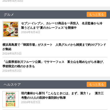
2026年6月10日
グルメ
もっと見る
セブン‐イレブン、カレー15商品を一斉投入 名店監修から冷
製うどんまで“夏のカレーフェス”を開催中
2026年8月6日
横浜高島屋で「韓国市場」がスタート 人気グルメから雑貨まで約30ブランド
が集結
2026年8月5日
「山梨県笛吹川フルーツ公園」でサマーフェス 富士山を眺めながら水遊び、
季節限定の桃のかき氷も
2026年8月3日
ヘルスケア
もっと見る
現代書林から新刊『こんなときには、まず、漢方！』 漢方三
考塾の15人の医師や薬剤師が執筆
2026年8月5日