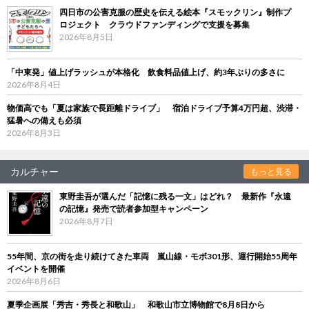
四日市の公害克服の歴史を伝える絵本『スモックリン』制作プ
ロジェクト クラウドファンディングで支援を募集
2026年8月5日
「中東発」値上げラッシュが本格化 飲食料品値上げ、約3年ぶりの多さに
2026年8月4日
物価高でも「夏は家族で長距離ドライブ」 宿泊ドライブ予算4万円超、渋滞・
猛暑への備えも必須
2026年8月3日
カルチャー
もっと見る
東野圭吾が選んだ「記憶に残る一文」はどれ？ 最新作『永遠
の記憶』発売で読者参加型キャンペーン
2026年8月7日
55年間、京の街を走り続けてきた車両 嵐山線・モボ301形、運行開始55周年
イベントを開催
2026年8月6日
夏季企画展「秀吉・秀長と和歌山」 和歌山市立博物館で8月8日から