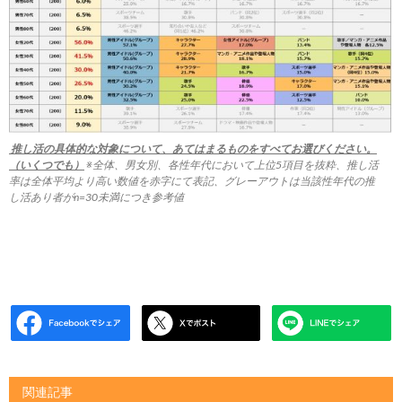
推し活の具体的な対象について、あてはまるものをすべてお選びください。
（いくつでも）
※全体、男女別、各性年代において上位5項目を抜粋、推し活
率は全体平均より高い数値を赤字にて表記、グレーアウトは当該性年代の推
し活あり者がn=30未満につき参考値
関連記事