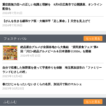
重症筋無力症への正しい知識と理解を 8月8日広島市で公開講座、オンライン
配信も
2026年7月31日
【がんを生きる緩和ケア医・大橋洋平「足し算命」】天空を見上げて
2026年7月28日
フェスティバル
もっと見る
絶品屋台グルメが全国各地から大集結 “庶民派食フェス”第4
回「川口×絶品グルメビール＆日本酒祭り2026」を開催
2026年4月15日
自分で収穫した秋野菜を使って芋煮作りを体験 埼玉県加須市の「ファミリー
ランドむさしの村」
2025年11月4日
春だけじゃもったいないさくらの名所、加治川で秋のマルシェ
2025年10月23日
ふむふむ
もっと見る