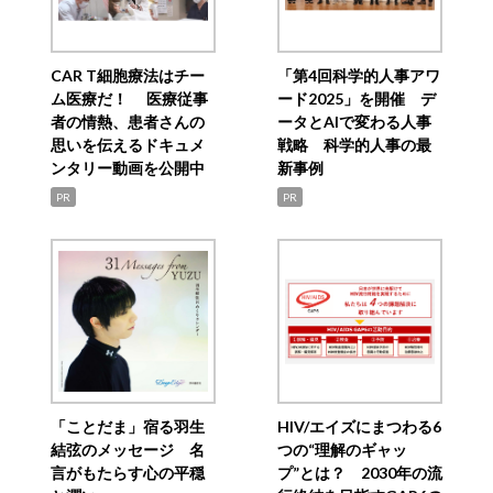
CAR T細胞療法はチー
「第4回科学的人事アワ
ム医療だ！ 医療従事
ード2025」を開催 デ
者の情熱、患者さんの
ータとAIで変わる人事
思いを伝えるドキュメ
戦略 科学的人事の最
ンタリー動画を公開中
新事例
PR
PR
「ことだま」宿る羽生
HIV/エイズにまつわる6
結弦のメッセージ 名
つの“理解のギャッ
言がもたらす心の平穏
プ”とは？ 2030年の流