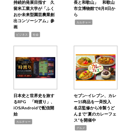
持続的発展目指す 久
長と和歌山」 和歌山
留米工業大学が「ふく
市立博物館で8月8日か
おか未来型園芸農業創
ら
出コンソーシアム」参
,
カルチャー
画
,
,
ビジネス
社会
日本史と世界史を旅す
セブン‐イレブン、カレ
るRPG 「時渡り」、
ー15商品を一斉投入
iOS/Androidで配信開
名店監修から冷製うど
始
んまで“夏のカレーフェ
ス”を開催中
,
カルチャー
,
グルメ