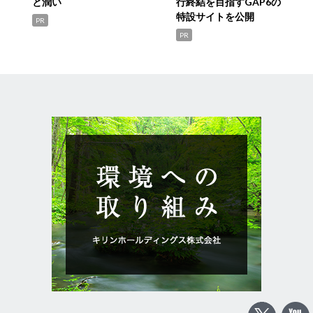
と潤い
行終結を目指すGAP6の
特設サイトを公開
PR
PR