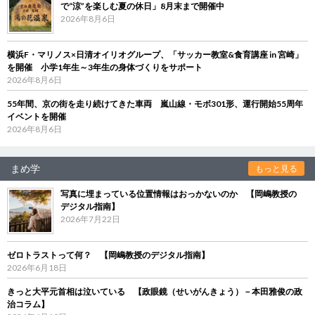
で“涼”を楽しむ夏の休日」8月末まで開催中
2026年8月6日
横浜F・マリノス×日清オイリオグループ、「サッカー教室&食育講座 in 宮崎」
を開催 小学1年生～3年生の身体づくりをサポート
2026年8月6日
55年間、京の街を走り続けてきた車両 嵐山線・モボ301形、運行開始55周年
イベントを開催
2026年8月6日
まめ学
もっと見る
写真に埋まっている位置情報はおっかないのか 【岡嶋教授の
デジタル指南】
2026年7月22日
ゼロトラストって何？ 【岡嶋教授のデジタル指南】
2026年6月18日
きっと大平元首相は泣いている 【政眼鏡（せいがんきょう）－本田雅俊の政
治コラム】