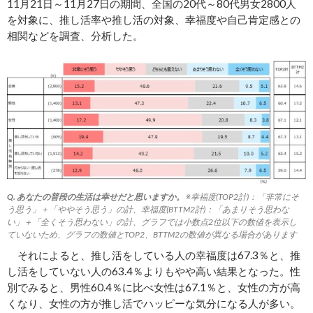
11月21日～11月27日の期間、全国の20代～80代男女2800人
を対象に、推し活率や推し活の対象、幸福度や自己肯定感との
相関などを調査、分析した。
Q. あなたの普段の生活は幸せだと思いますか。
※幸福度(TOP2計)：「非常にそ
う思う」＋「ややそう思う」の計、幸福度(BTTM2計)：「あまりそう思わな
い」＋「全くそう思わない」の計、グラフでは小数点2位以下の数値を表示し
ていないため、グラフの数値とTOP2、BTTM2の数値が異なる場合があります
それによると、推し活をしている人の幸福度は67.3％と、推
し活をしていない人の63.4％よりもやや高い結果となった。性
別でみると、男性60.4％に比べ女性は67.1％と、女性の方が高
くなり、女性の方が推し活でハッピーな気分になる人が多い。