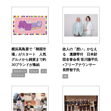
横浜高島屋で「韓国市
故人の「想い」かなえ
場」がスタート 人気
る 遺贈寄付 日本財
グルメから雑貨まで約
団名誉会長 笹川陽平氏
30ブランドが集結
×フリーアナウンサー
長野智子氏
,
,
,
カルチャー
グルメ
ライ
フスタイル
PR