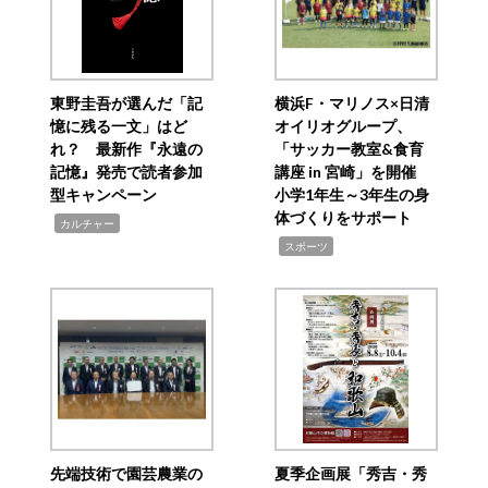
東野圭吾が選んだ「記
横浜F・マリノス×日清
憶に残る一文」はど
オイリオグループ、
れ？ 最新作『永遠の
「サッカー教室&食育
記憶』発売で読者参加
講座 in 宮崎」を開催
型キャンペーン
小学1年生～3年生の身
体づくりをサポート
,
カルチャー
,
スポーツ
先端技術で園芸農業の
夏季企画展「秀吉・秀