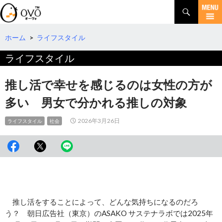
検
索
コ
ン
テ
ホーム
>
ライフスタイル
ン
ライフスタイル
ツ
へ
移
推し活で幸せを感じるのは女性の方が
動
多い 男女で分かれる推しの対象
2026年3月26日
ライフスタイル
社会
推し活をすることによって、どんな気持ちになるのだろ
う？ 朝日広告社（東京）のASAKO サステナラボでは2025年