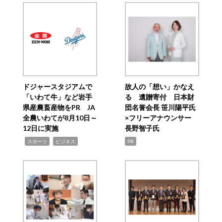
ドジャースタジアムで
故人の「想い」かなえ
「いわて牛」など岩手
る 遺贈寄付 日本財
県産農畜産物をPR JA
団名誉会長 笹川陽平氏
全農いわてが8月10日～
×フリーアナウンサー
12日に実施
長野智子氏
,
,
スポーツ
ビジネス
PR