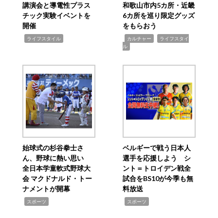
講演会と導電性プラス
和歌山市内5カ所・近畿
チック実験イベントを
6カ所を巡り限定グッズ
開催
をもらおう
,
,
,
ライフスタイル
カルチャー
ライフスタイ
ル
始球式の杉谷拳士さ
ベルギーで戦う日本人
ん、野球に熱い思い
選手を応援しよう シ
全日本学童軟式野球大
ント＝トロイデン戦全
会 マクドナルド・トー
試合をBS10が今季も無
ナメントが開幕
料放送
,
,
スポーツ
スポーツ