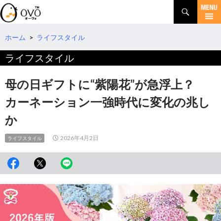
検
索
コ
ン
テ
ホーム
>
ライフスタイル
ン
ライフスタイル
ツ
へ
移
母の日ギフトに“紫陽花”が急浮上？
動
カーネーション一強時代に変化の兆し
か
2026年4月2日
ライフスタイル