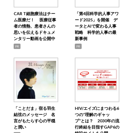
CAR T細胞療法はチー
「第4回科学的人事アワ
ム医療だ！ 医療従事
ード2025」を開催 デ
者の情熱、患者さんの
ータとAIで変わる人事
思いを伝えるドキュメ
戦略 科学的人事の最
ンタリー動画を公開中
新事例
PR
PR
「ことだま」宿る羽生
HIV/エイズにまつわる6
結弦のメッセージ 名
つの“理解のギャッ
言がもたらす心の平穏
プ”とは？ 2030年の流
と潤い
行終結を目指すGAP6の