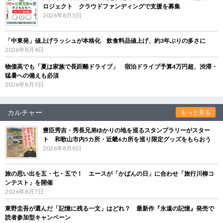
ロジェクト クラウドファンディングで支援を募集
2026年8月5日
「中東発」値上げラッシュが本格化 飲食料品値上げ、約3年ぶりの多さに
2026年8月4日
物価高でも「夏は家族で長距離ドライブ」 宿泊ドライブ予算4万円超、渋滞・
猛暑への備えも必須
2026年8月3日
カルチャー
もっと見る
豊臣秀吉・秀長兄弟ゆかりの地を巡るスタンプラリーがスター
ト 和歌山市内5カ所・近畿6カ所を巡り限定グッズをもらおう
2026年8月8日
旅の思い出を五・七・五で！ エースが「かばんの日」に合わせ「旅行川柳コ
ンテスト」を開催
2026年8月7日
東野圭吾が選んだ「記憶に残る一文」はどれ？ 最新作『永遠の記憶』発売で
読者参加型キャンペーン