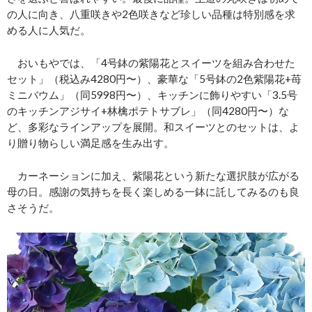
の人に向き、八重咲きや2色咲きなど珍しい品種は特別感を求
める人に人気だ。
おいもやでは、「4号鉢の紫陽花とスイーツを組み合わせた
セット」（税込み4280円〜）、豪華な「5号鉢の2色紫陽花+苺
ミニバウム」（同5998円〜）、キッチンに飾りやすい「3.5号
のキッチンアジサイ+林檎ポテトサブレ」（同4280円〜）な
ど、多彩なラインアップを展開。和スイーツとのセットは、よ
り贈り物らしい満足感を生み出す。
カーネーションに加え、紫陽花という新たな選択肢が広がる
母の日。感謝の気持ちを長く楽しめる一鉢に託してみるのも良
さそうだ。