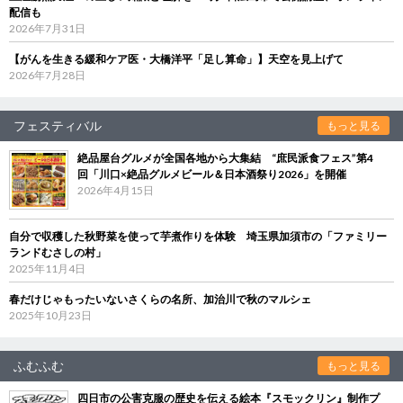
配信も
2026年7月31日
【がんを生きる緩和ケア医・大橋洋平「足し算命」】天空を見上げて
2026年7月28日
フェスティバル
もっと見る
絶品屋台グルメが全国各地から大集結 “庶民派食フェス”第4
回「川口×絶品グルメビール＆日本酒祭り2026」を開催
2026年4月15日
自分で収穫した秋野菜を使って芋煮作りを体験 埼玉県加須市の「ファミリー
ランドむさしの村」
2025年11月4日
春だけじゃもったいないさくらの名所、加治川で秋のマルシェ
2025年10月23日
ふむふむ
もっと見る
四日市の公害克服の歴史を伝える絵本『スモックリン』制作プ