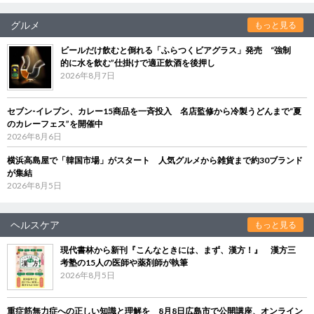
グルメ
もっと見る
ビールだけ飲むと倒れる「ふらつくビアグラス」発売 “強制
的に水を飲む”仕掛けで適正飲酒を後押し
2026年8月7日
セブン‐イレブン、カレー15商品を一斉投入 名店監修から冷製うどんまで“夏
のカレーフェス”を開催中
2026年8月6日
横浜高島屋で「韓国市場」がスタート 人気グルメから雑貨まで約30ブランド
が集結
2026年8月5日
ヘルスケア
もっと見る
現代書林から新刊『こんなときには、まず、漢方！』 漢方三
考塾の15人の医師や薬剤師が執筆
2026年8月5日
重症筋無力症への正しい知識と理解を 8月8日広島市で公開講座、オンライン