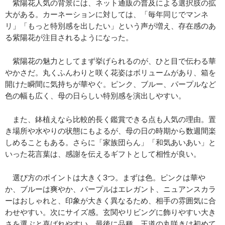
紫陽花人気の背景には、ネット通販の普及による選択肢の拡
大がある。カーネーションに対しては、「毎年同じでマンネ
リ」「もっと特別感を出したい」という声が増え、存在感のあ
る紫陽花が注目されるようになった。
紫陽花の魅力としてまず挙げられるのが、ひと目で伝わる華
やかさだ。丸くふんわりと咲く花姿はボリュームがあり、箱を
開けた瞬間に気持ちが華やぐ。ピンク、ブルー、パープルなど
色の幅も広く、母の日らしい特別感を演出しやすい。
また、鉢植えなら比較的長く鑑賞できる点も人気の理由。置
き場所や水やりの状態にもよるが、母の日の時期から数週間楽
しめることもある。さらに「家族団らん」「和気あいあい」と
いった花言葉は、感謝を伝えるギフトとして相性が良い。
選び方のポイントは大きく3つ。まずは色。ピンクは華や
か、ブルーは爽やか、パープルはエレガント、ニュアンスカラ
ーはおしゃれと、印象が大きく異なるため、相手の雰囲気に合
わせやすい。次にサイズ感。玄関やリビングに飾りやすい大き
さを選ぶと喜ばれやすい。最後に品種。王道の丸咲きは初めて