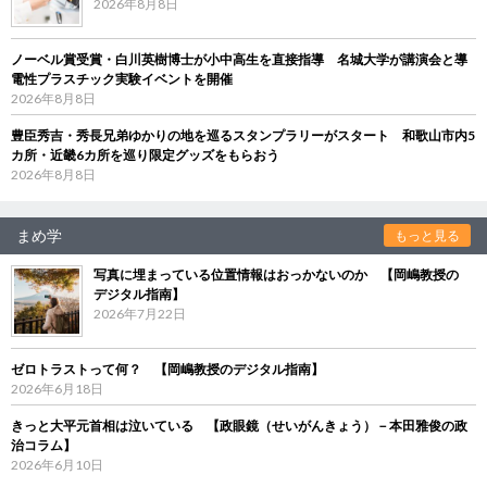
2026年8月8日
ノーベル賞受賞・白川英樹博士が小中高生を直接指導 名城大学が講演会と導
電性プラスチック実験イベントを開催
2026年8月8日
豊臣秀吉・秀長兄弟ゆかりの地を巡るスタンプラリーがスタート 和歌山市内5
カ所・近畿6カ所を巡り限定グッズをもらおう
2026年8月8日
まめ学
もっと見る
写真に埋まっている位置情報はおっかないのか 【岡嶋教授の
デジタル指南】
2026年7月22日
ゼロトラストって何？ 【岡嶋教授のデジタル指南】
2026年6月18日
きっと大平元首相は泣いている 【政眼鏡（せいがんきょう）－本田雅俊の政
治コラム】
2026年6月10日