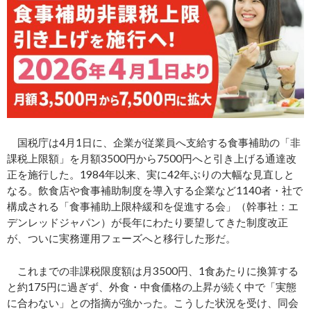
国税庁は4月1日に、企業が従業員へ支給する食事補助の「非
課税上限額」を月額3500円から7500円へと引き上げる通達改
正を施行した。1984年以来、実に42年ぶりの大幅な見直しと
なる。飲食店や食事補助制度を導入する企業など1140者・社で
構成される「食事補助上限枠緩和を促進する会」（幹事社：エ
デンレッドジャパン）が長年にわたり要望してきた制度改正
が、ついに実務運用フェーズへと移行した形だ。
これまでの非課税限度額は月3500円、1食あたりに換算する
と約175円に過ぎず、外食・中食価格の上昇が続く中で「実態
に合わない」との指摘が強かった。こうした状況を受け、同会