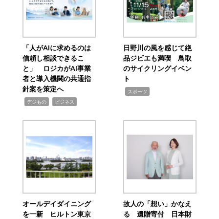
「人がAIに求めるのは
日野川の風を感じて絶
信頼し相談できるこ
品ジビエも満喫 鳥取
と」 ロジカがAI事業
のサイクリングイベン
者と導入機関の共通指
ト
針案を策定へ
,
スポーツ
,
,
デジもの
ビジネス
オールデイダイニング
故人の「想い」かなえ
を一新 ヒルトン東京
る 遺贈寄付 日本財