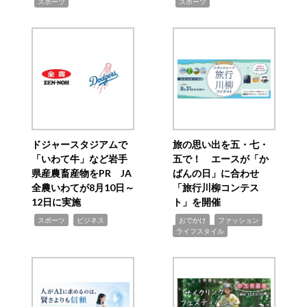
,
,
スポーツ
スポーツ
ドジャースタジアムで
旅の思い出を五・七・
「いわて牛」など岩手
五で！ エースが「か
県産農畜産物をPR JA
ばんの日」に合わせ
全農いわてが8月10日～
「旅行川柳コンテス
12日に実施
ト」を開催
,
,
,
,
,
スポーツ
ビジネス
おでかけ
ファッション
ライフスタイル