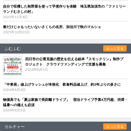
自分で収穫した秋野菜を使って芋煮作りを体験 埼玉県加須市の「ファミリー
ランドむさしの村」
2025年11月4日
春だけじゃもったいないさくらの名所、加治川で秋のマルシェ
2025年10月23日
ふむふむ
もっと見る
四日市の公害克服の歴史を伝える絵本『スモックリン』制作プ
ロジェクト クラウドファンディングで支援を募集
2026年8月5日
「中東発」値上げラッシュが本格化 飲食料品値上げ、約3年ぶりの多さに
2026年8月4日
物価高でも「夏は家族で長距離ドライブ」 宿泊ドライブ予算4万円超、渋滞・
猛暑への備えも必須
2026年8月3日
カルチャー
もっと見る