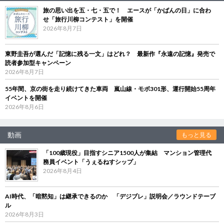
旅の思い出を五・七・五で！ エースが「かばんの日」に合わ
せ「旅行川柳コンテスト」を開催
2026年8月7日
東野圭吾が選んだ「記憶に残る一文」はどれ？ 最新作『永遠の記憶』発売で
読者参加型キャンペーン
2026年8月7日
55年間、京の街を走り続けてきた車両 嵐山線・モボ301形、運行開始55周年
イベントを開催
2026年8月6日
動画
もっと見る
「100歳現役」目指すシニア1500人が集結 マンション管理代
務員イベント「うぇるねすシップ」
2026年8月4日
AI時代、「暗黙知」は継承できるのか 「デジブレ」説明会／ラウンドテーブ
ル
2026年8月3日