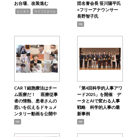
お台場、改装進む
団名誉会長 笹川陽平氏
×フリーアナウンサー
,
,
ビジネス
ライフスタイル
長野智子氏
PR
CAR T細胞療法はチー
「第4回科学的人事アワ
ム医療だ！ 医療従事
ード2025」を開催 デ
者の情熱、患者さんの
ータとAIで変わる人事
思いを伝えるドキュメ
戦略 科学的人事の最
ンタリー動画を公開中
新事例
PR
PR