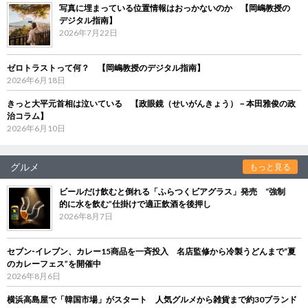
写真に埋まっている位置情報はおっかないのか 【岡嶋教授の
デジタル指南】
2026年7月22日
ゼロトラストって何？ 【岡嶋教授のデジタル指南】
2026年6月18日
きっと大平元首相は泣いている 【政眼鏡（せいがんきょう）－本田雅俊の政
治コラム】
2026年6月10日
グルメ
もっと見る
ビールだけ飲むと倒れる「ふらつくビアグラス」発売 “強制
的に水を飲む”仕掛けで適正飲酒を後押し
2026年8月7日
セブン‐イレブン、カレー15商品を一斉投入 名店監修から冷製うどんまで“夏
のカレーフェス”を開催中
2026年8月6日
横浜高島屋で「韓国市場」がスタート 人気グルメから雑貨まで約30ブランド