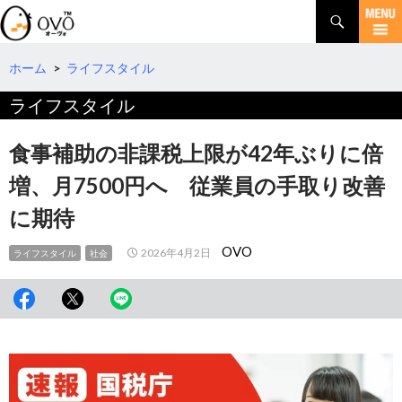
検
索
コ
ン
テ
ホーム
>
ライフスタイル
ン
ライフスタイル
ツ
へ
移
食事補助の非課税上限が42年ぶりに倍
動
増、月7500円へ 従業員の手取り改善
に期待
OVO
2026年4月2日
ライフスタイル
社会