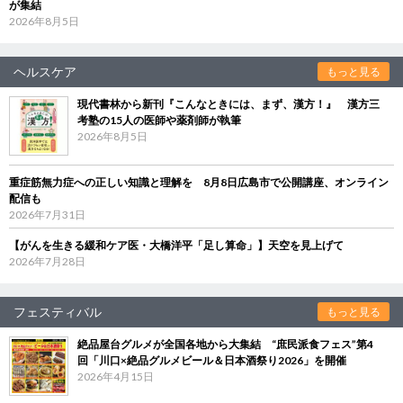
が集結
2026年8月5日
ヘルスケア
もっと見る
現代書林から新刊『こんなときには、まず、漢方！』 漢方三
考塾の15人の医師や薬剤師が執筆
2026年8月5日
重症筋無力症への正しい知識と理解を 8月8日広島市で公開講座、オンライン
配信も
2026年7月31日
【がんを生きる緩和ケア医・大橋洋平「足し算命」】天空を見上げて
2026年7月28日
フェスティバル
もっと見る
絶品屋台グルメが全国各地から大集結 “庶民派食フェス”第4
回「川口×絶品グルメビール＆日本酒祭り2026」を開催
2026年4月15日