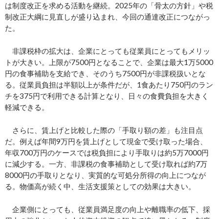
は制度改正を求める活動を継続。2025年の「骨太の方針」や税
制改正大綱に見直しが盛り込まれ、今回の通達改正につながっ
た。
非課税枠の拡大は、企業にとっても従業員にとってもメリッ
トが大きい。上限が7500円となることで、企業は最大1万5000
円の食事補助を支給でき、そのうち7500円が非課税扱いとな
る。従業員負担は半額以上が条件だが、1食あたり750円のラン
チを375円で利用できる計算となり、日々の食費負担を大きく
軽減できる。
さらに、賃上げと比較した際の「手取り額の差」も注目点
だ。例えば年間9万円を賃上げとして現金で受け取った場合、
年収700万円のケースでは税負担により手取りは約5万7000円
に減少する。一方、非課税の食事補助として受け取れば約7万
8000円の手取りとなり、実質的な可処分所得の向上につなが
る。物価高が続く中、生活支援策としての効果は大きい。
企業側にとっても、従業員満足度の向上や離職率の低下、採