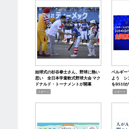
始球式の杉谷拳士さん、野球に熱い
ベルギー
思い 全日本学童軟式野球大会 マク
よう シ
ドナルド・トーナメントが開幕
をBS1
,
,
スポーツ
スポーツ