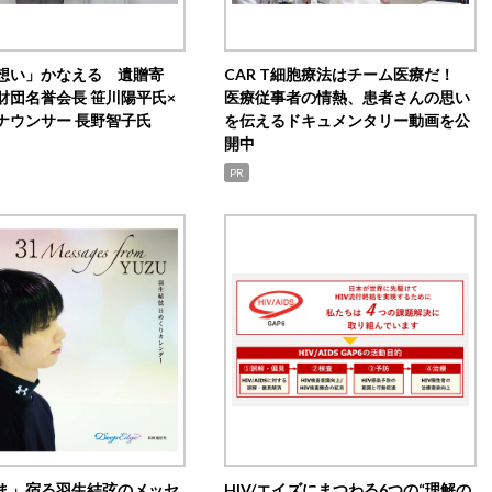
想い」かなえる 遺贈寄
CAR T細胞療法はチーム医療だ！
財団名誉会長 笹川陽平氏×
医療従事者の情熱、患者さんの思い
ナウンサー 長野智子氏
を伝えるドキュメンタリー動画を公
開中
PR
ま」宿る羽生結弦のメッセ
HIV/エイズにまつわる6つの“理解の