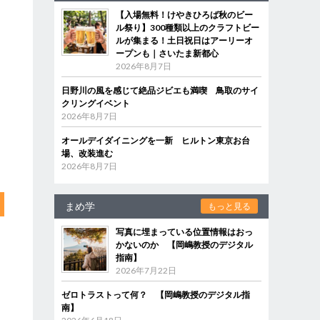
【入場無料！けやきひろば秋のビー
ル祭り】300種類以上のクラフトビー
ルが集まる！土日祝日はアーリーオ
ープンも｜さいたま新都心
2026年8月7日
日野川の風を感じて絶品ジビエも満喫 鳥取のサイ
クリングイベント
2026年8月7日
オールデイダイニングを一新 ヒルトン東京お台
場、改装進む
2026年8月7日
まめ学
もっと見る
写真に埋まっている位置情報はおっ
かないのか 【岡嶋教授のデジタル
指南】
2026年7月22日
ゼロトラストって何？ 【岡嶋教授のデジタル指
南】