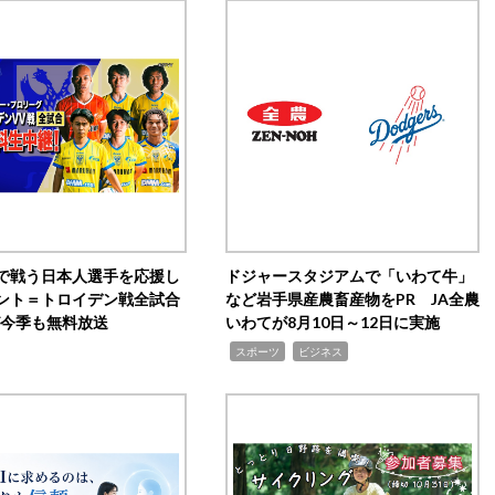
で戦う日本人選手を応援し
ドジャースタジアムで「いわて牛」
ント＝トロイデン戦全試合
など岩手県産農畜産物をPR JA全農
0が今季も無料放送
いわてが8月10日～12日に実施
,
,
スポーツ
ビジネス