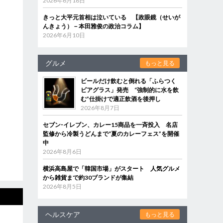
2026年6月18日
きっと大平元首相は泣いている 【政眼鏡（せいが
んきょう）－本田雅俊の政治コラム】
2026年6月10日
グルメ
もっと見る
ビールだけ飲むと倒れる「ふらつく
ビアグラス」発売 “強制的に水を飲
む”仕掛けで適正飲酒を後押し
2026年8月7日
セブン‐イレブン、カレー15商品を一斉投入 名店
監修から冷製うどんまで“夏のカレーフェス”を開催
中
2026年8月6日
横浜高島屋で「韓国市場」がスタート 人気グルメ
から雑貨まで約30ブランドが集結
2026年8月5日
ヘルスケア
もっと見る