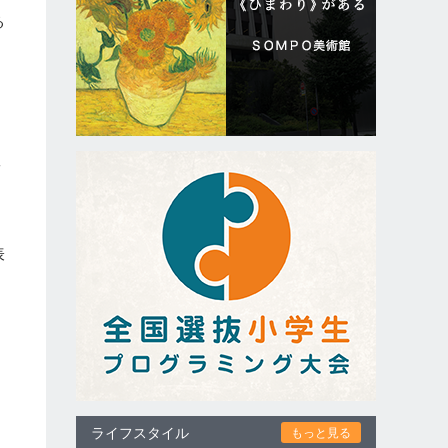
る
を
工
と
表
し
ライフスタイル
もっと見る