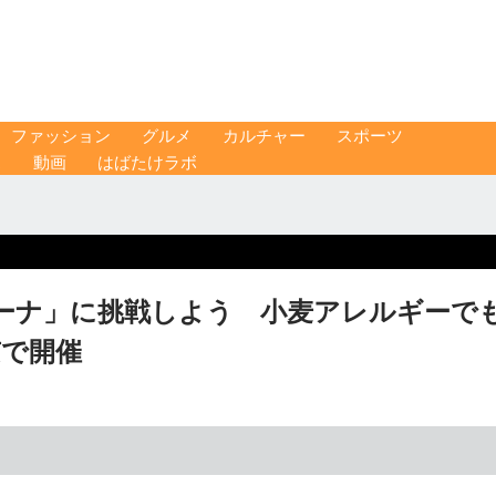
ファッション
グルメ
カルチャー
スポーツ
ス
動画
はばたけラボ
ーナ」に挑戦しよう 小麦アレルギーで
京で開催