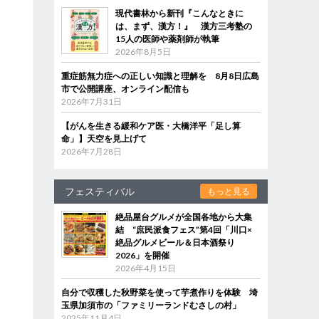
現代書林から新刊『こんなときに
は、まず、漢方！』 漢方三考塾の
15人の医師や薬剤師が執筆
2026年8月5日
重症筋無力症への正しい知識と理解を 8月8日広島
市で公開講座、オンライン配信も
2026年7月31日
【がんを生きる緩和ケア医・大橋洋平「足し算
命」】天空を見上げて
2026年7月28日
フェスティバル
もっと見る
絶品屋台グルメが全国各地から大集
結 “庶民派食フェス”第4回「川口×
絶品グルメビール＆日本酒祭り
2026」を開催
2026年4月15日
自分で収穫した秋野菜を使って芋煮作りを体験 埼
玉県加須市の「ファミリーランドむさしの村」
2025年11月4日