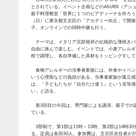
とされている。イベント企画などのASURX（ア
親子料理教室「世界に１つのピアディーナを作ろう
（日）に東京都文京区の「アカデミー向丘」で開催す
子。オンラインでの同時中継も行う。
テーマは、イタリア北部発祥の伝統的な薄焼きパ
自由に挟んで楽しむ。イベントでは、小麦アレルギ
程で調理し、各自準備した具材をトッピングすして
食物アレルギーの当事者家族には、外食やイベン
いう心理面などの負担がある。当事者家族が孤立感
は、「子どもたちが『自分だけ違う』という劣等感
い」と語る。
第3回目の今回は、専門家による講演、親子での
ている。
3部制で、第1部は11時～13時、第2部は14時30
る。定員は各回30人。参加費は、文京区在住者が25