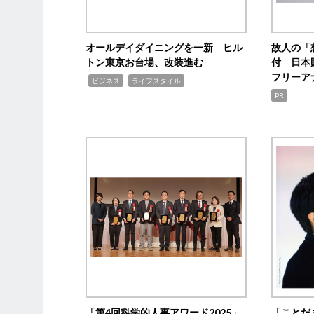
オールデイダイニングを一新 ヒル
故人の「
トン東京お台場、改装進む
付 日本
フリーア
,
,
ビジネス
ライフスタイル
PR
「第4回科学的人事アワード2025」
「ことだ