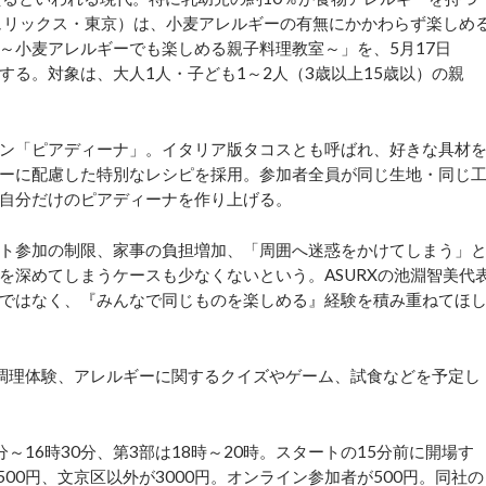
シュリックス・東京）は、小麦アレルギーの有無にかかわらず楽しめ
～小麦アレルギーでも楽しめる親子料理教室～」を、5月17日
る。対象は、大人1人・子ども1～2人（3歳以上15歳以）の親
ン「ピアディーナ」。イタリア版タコスとも呼ばれ、好きな具材
ーに配慮した特別なレシピを採用。参加者全員が同じ生地・同じ
自分だけのピアディーナを作り上げる。
ト参加の制限、家事の負担増加、「周囲へ迷惑をかけてしまう」
を深めてしまうケースも少なくないという。ASURXの池淵智美代
ではなく、『みんなで同じものを楽しめる』経験を積み重ねてほ
調理体験、アレルギーに関するクイズやゲーム、試食などを予定し
分～16時30分、第3部は18時～20時。スタートの15分前に開場す
00円、文京区以外が3000円。オンライン参加者が500円。同社の