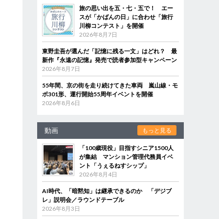
旅の思い出を五・七・五で！ エー
スが「かばんの日」に合わせ「旅行
川柳コンテスト」を開催
2026年8月7日
東野圭吾が選んだ「記憶に残る一文」はどれ？ 最
新作『永遠の記憶』発売で読者参加型キャンペーン
2026年8月7日
55年間、京の街を走り続けてきた車両 嵐山線・モ
ボ301形、運行開始55周年イベントを開催
2026年8月6日
動画
もっと見る
「100歳現役」目指すシニア1500人
が集結 マンション管理代務員イベ
ント「うぇるねすシップ」
2026年8月4日
AI時代、「暗黙知」は継承できるのか 「デジブ
レ」説明会／ラウンドテーブル
2026年8月3日