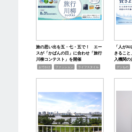
旅の思い出を五・七・五で！ エー
「人がA
スが「かばんの日」に合わせ「旅行
きること
川柳コンテスト」を開催
入機関の
,
,
,
,
,
おでかけ
ファッション
ライフスタイル
デジもの