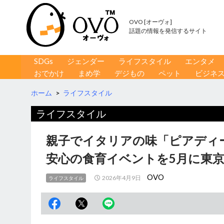
OVO [オーヴォ]
話題の情報を発信するサイト
コンテンツへ移動
検
SDGs
ジェンダー
ライフスタイル
エンタメ
索
おでかけ
まめ学
デジもの
ペット
ビジネ
ホーム
>
ライフスタイル
ライフスタイル
親子でイタリアの味「ピアディ
安心の食育イベントを5月に東
OVO
2026年4月9日
ライフスタイル