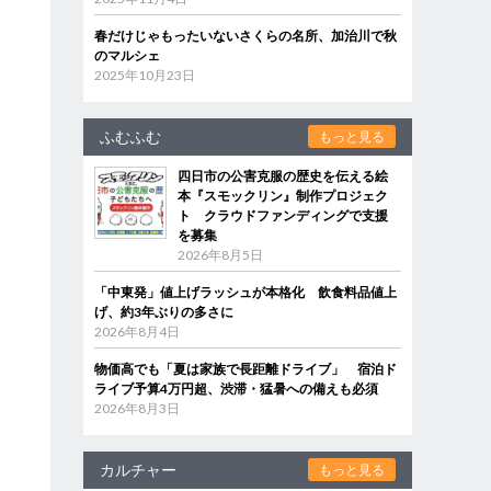
春だけじゃもったいないさくらの名所、加治川で秋
のマルシェ
2025年10月23日
ふむふむ
もっと見る
四日市の公害克服の歴史を伝える絵
本『スモックリン』制作プロジェク
ト クラウドファンディングで支援
を募集
2026年8月5日
「中東発」値上げラッシュが本格化 飲食料品値上
げ、約3年ぶりの多さに
2026年8月4日
物価高でも「夏は家族で長距離ドライブ」 宿泊ド
ライブ予算4万円超、渋滞・猛暑への備えも必須
2026年8月3日
カルチャー
もっと見る