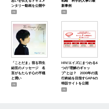
思いを伝えるドキュメ
戦略 科学的人事の最
ンタリー動画を公開中
新事例
PR
PR
「ことだま」宿る羽生
HIV/エイズにまつわる6
結弦のメッセージ 名
つの“理解のギャッ
言がもたらす心の平穏
プ”とは？ 2030年の流
と潤い
行終結を目指すGAP6の
特設サイトを公開
PR
PR