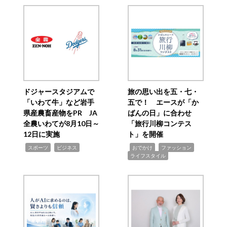
ドジャースタジアムで
旅の思い出を五・七・
「いわて牛」など岩手
五で！ エースが「か
県産農畜産物をPR JA
ばんの日」に合わせ
全農いわてが8月10日～
「旅行川柳コンテス
12日に実施
ト」を開催
,
,
,
,
,
スポーツ
ビジネス
おでかけ
ファッション
ライフスタイル