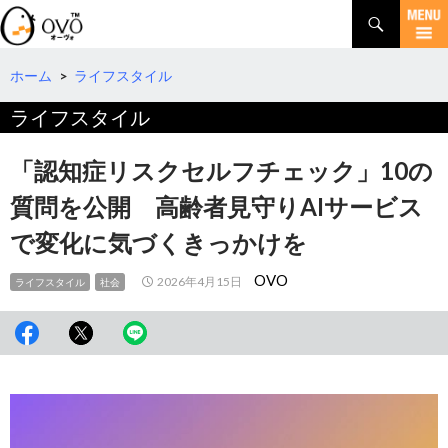
検
索
コ
ン
テ
ホーム
>
ライフスタイル
ン
ライフスタイル
ツ
へ
移
「認知症リスクセルフチェック」10の
動
質問を公開 高齢者見守りAIサービス
で変化に気づくきっかけを
OVO
2026年4月15日
ライフスタイル
社会