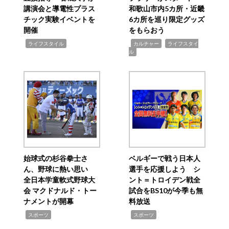
講演会と導電性プラス
和歌山市内5カ所・近畿
チック実験イベントを
6カ所を巡り限定グッズ
開催
をもらおう
,
,
,
ライフスタイル
カルチャー
ライフスタイ
ル
始球式の杉谷拳士さ
ベルギーで戦う日本人
ん、野球に熱い思い
選手を応援しよう シ
全日本学童軟式野球大
ント＝トロイデン戦全
会 マクドナルド・トー
試合をBS10が今季も無
ナメントが開幕
料放送
,
,
スポーツ
スポーツ