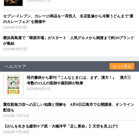
2026年8月7日
セブン‐イレブン、カレー15商品を一斉投入 名店監修から冷製うどんまで“夏
のカレーフェス”を開催中
2026年8月6日
横浜高島屋で「韓国市場」がスタート 人気グルメから雑貨まで約30ブランド
が集結
2026年8月5日
ヘルスケア
もっと見る
現代書林から新刊『こんなときには、まず、漢方！』 漢方三
考塾の15人の医師や薬剤師が執筆
2026年8月5日
重症筋無力症への正しい知識と理解を 8月8日広島市で公開講座、オンライン
配信も
2026年7月31日
【がんを生きる緩和ケア医・大橋洋平「足し算命」】天空を見上げて
2026年7月28日