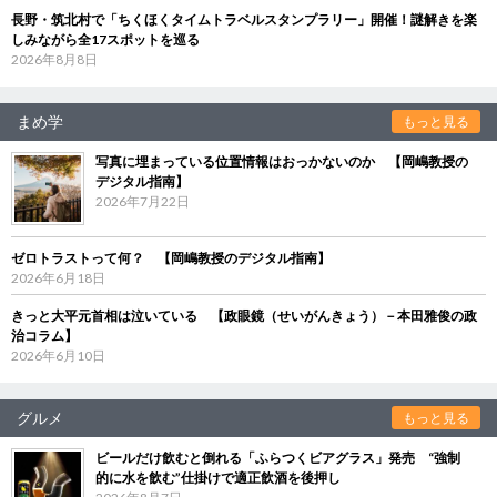
長野・筑北村で「ちくほくタイムトラベルスタンプラリー」開催！謎解きを楽
しみながら全17スポットを巡る
2026年8月8日
まめ学
もっと見る
写真に埋まっている位置情報はおっかないのか 【岡嶋教授の
デジタル指南】
2026年7月22日
ゼロトラストって何？ 【岡嶋教授のデジタル指南】
2026年6月18日
きっと大平元首相は泣いている 【政眼鏡（せいがんきょう）－本田雅俊の政
治コラム】
2026年6月10日
グルメ
もっと見る
ビールだけ飲むと倒れる「ふらつくビアグラス」発売 “強制
的に水を飲む”仕掛けで適正飲酒を後押し