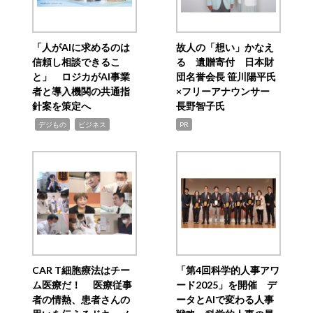
「人がAIに求めるのは
故人の「想い」かなえ
信頼し相談できるこ
る 遺贈寄付 日本財
と」 ロジカがAI事業
団名誉会長 笹川陽平氏
者と導入機関の共通指
×フリーアナウンサー
針案を策定へ
長野智子氏
,
,
デジもの
ビジネス
PR
CAR T細胞療法はチー
「第4回科学的人事アワ
ム医療だ！ 医療従事
ード2025」を開催 デ
者の情熱、患者さんの
ータとAIで変わる人事