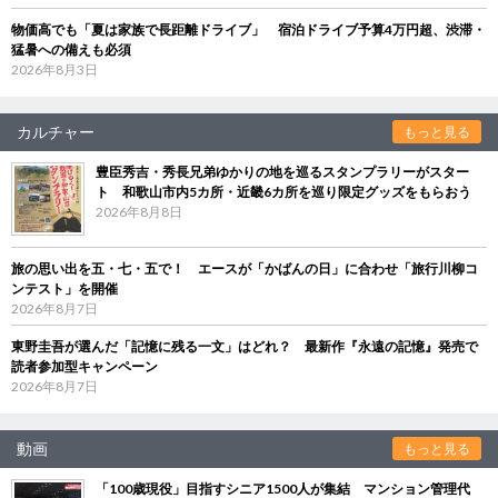
物価高でも「夏は家族で長距離ドライブ」 宿泊ドライブ予算4万円超、渋滞・
猛暑への備えも必須
2026年8月3日
カルチャー
もっと見る
豊臣秀吉・秀長兄弟ゆかりの地を巡るスタンプラリーがスター
ト 和歌山市内5カ所・近畿6カ所を巡り限定グッズをもらおう
2026年8月8日
旅の思い出を五・七・五で！ エースが「かばんの日」に合わせ「旅行川柳コ
ンテスト」を開催
2026年8月7日
東野圭吾が選んだ「記憶に残る一文」はどれ？ 最新作『永遠の記憶』発売で
読者参加型キャンペーン
2026年8月7日
動画
もっと見る
「100歳現役」目指すシニア1500人が集結 マンション管理代