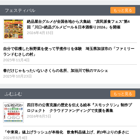
フェスティバル
もっと見る
絶品屋台グルメが全国各地から大集結 “庶民派食フェス”第4
回「川口×絶品グルメビール＆日本酒祭り2026」を開催
2026年4月15日
自分で収穫した秋野菜を使って芋煮作りを体験 埼玉県加須市の「ファミリー
ランドむさしの村」
2025年11月4日
春だけじゃもったいないさくらの名所、加治川で秋のマルシェ
2025年10月23日
ふむふむ
もっと見る
四日市の公害克服の歴史を伝える絵本『スモックリン』制作プ
ロジェクト クラウドファンディングで支援を募集
2026年8月5日
「中東発」値上げラッシュが本格化 飲食料品値上げ、約3年ぶりの多さに
2026年8月4日