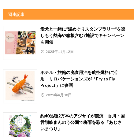
関連記事
愛犬と一緒に“湯めぐりスタンプラリー”を楽
しもう熱海や箱根含む7施設でキャンペーン
を開催
2025年11月12日
ホテル・旅館の廃食用油を航空燃料に活
用 リロバケーションズが「Fry to Fly
Project」に参画
2025年4月30日
約40品種2万本のアジサイが競演 香川・国
営讃岐まんのう公園で梅雨を彩る「あじさ
いまつり」