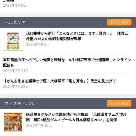
2026年8月5日
ヘルスケア
もっと見る
現代書林から新刊『こんなときには、まず、漢方！』 漢方三
考塾の15人の医師や薬剤師が執筆
2026年8月5日
重症筋無力症への正しい知識と理解を 8月8日広島市で公開講座、オンライン
配信も
2026年7月31日
【がんを生きる緩和ケア医・大橋洋平「足し算命」】天空を見上げて
2026年7月28日
フェスティバル
もっと見る
絶品屋台グルメが全国各地から大集結 “庶民派食フェス”第4
回「川口×絶品グルメビール＆日本酒祭り2026」を開催
2026年4月15日