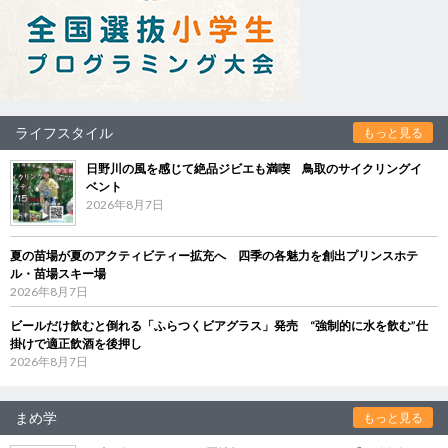
ライフスタイル
もっと見る
日野川の風を感じて絶品ジビエも満喫 鳥取のサイクリングイ
ベント
2026年8月7日
夏の苗場が夏のアクティビティー拡充へ 四季の各魅力を創出プリンスホテ
ル・苗場スキー場
2026年8月7日
ビールだけ飲むと倒れる「ふらつくビアグラス」発売 “強制的に水を飲む”仕
掛けで適正飲酒を後押し
2026年8月7日
まめ学
もっと見る