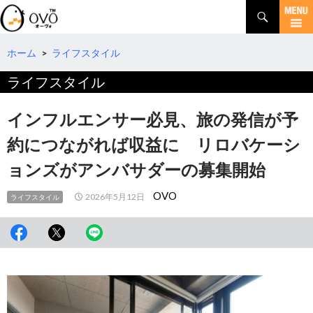
検
索
コ
ン
テ
ホーム
>
ライフスタイル
ン
ライフスタイル
ツ
へ
移
インフルエンサー必見、旅の発信が予
動
約につながれば収益に リロバケーシ
ョンズがアンバサダーの募集開始
OVO
2026年5月12日
ライフスタイル