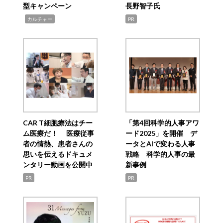
型キャンペーン
長野智子氏
,
カルチャー
PR
CAR T細胞療法はチー
「第4回科学的人事アワ
ム医療だ！ 医療従事
ード2025」を開催 デ
者の情熱、患者さんの
ータとAIで変わる人事
思いを伝えるドキュメ
戦略 科学的人事の最
ンタリー動画を公開中
新事例
PR
PR