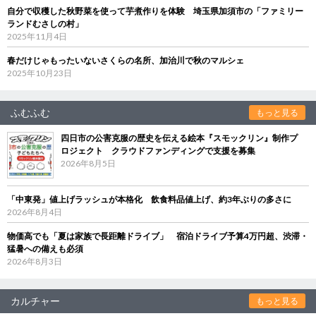
自分で収穫した秋野菜を使って芋煮作りを体験 埼玉県加須市の「ファミリー
ランドむさしの村」
2025年11月4日
春だけじゃもったいないさくらの名所、加治川で秋のマルシェ
2025年10月23日
ふむふむ
もっと見る
四日市の公害克服の歴史を伝える絵本『スモックリン』制作プ
ロジェクト クラウドファンディングで支援を募集
2026年8月5日
「中東発」値上げラッシュが本格化 飲食料品値上げ、約3年ぶりの多さに
2026年8月4日
物価高でも「夏は家族で長距離ドライブ」 宿泊ドライブ予算4万円超、渋滞・
猛暑への備えも必須
2026年8月3日
カルチャー
もっと見る