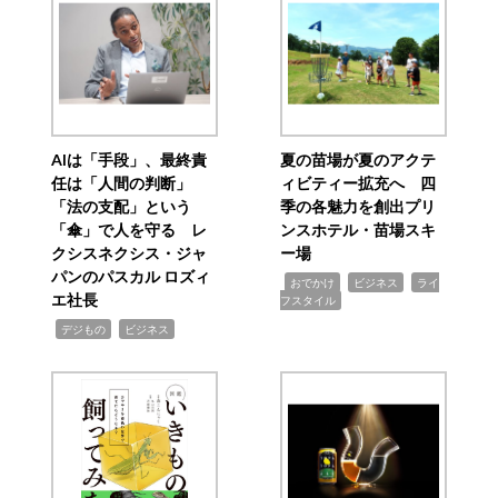
AIは「手段」、最終責
夏の苗場が夏のアクテ
任は「人間の判断」
ィビティー拡充へ 四
「法の支配」という
季の各魅力を創出プリ
「傘」で人を守る レ
ンスホテル・苗場スキ
クシスネクシス・ジャ
ー場
パンのパスカル ロズィ
,
,
,
おでかけ
ビジネス
ライ
エ社長
フスタイル
,
,
デジもの
ビジネス