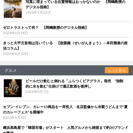
写真に埋まっている位置情報はおっかないのか 【岡嶋教授の
デジタル指南】
2026年7月22日
ゼロトラストって何？ 【岡嶋教授のデジタル指南】
2026年6月18日
きっと大平元首相は泣いている 【政眼鏡（せいがんきょう）－本田雅俊の政
治コラム】
2026年6月10日
グルメ
もっと見る
ビールだけ飲むと倒れる「ふらつくビアグラス」発売 “強制
的に水を飲む”仕掛けで適正飲酒を後押し
2026年8月7日
セブン‐イレブン、カレー15商品を一斉投入 名店監修から冷製うどんまで“夏
のカレーフェス”を開催中
2026年8月6日
横浜高島屋で「韓国市場」がスタート 人気グルメから雑貨まで約30ブランド
が集結