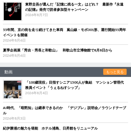
東野圭吾が選んだ「記憶に残る一文」はどれ？ 最新作『永遠
の記憶』発売で読者参加型キャンペーン
2026年8月7日
55年間、京の街を走り続けてきた車両 嵐山線・モボ301形、運行開始55周年
イベントを開催
2026年8月6日
夏季企画展「秀吉・秀長と和歌山」 和歌山市立博物館で8月8日から
2026年8月6日
動画
もっと見る
「100歳現役」目指すシニア1500人が集結 マンション管理代
務員イベント「うぇるねすシップ」
2026年8月4日
AI時代、「暗黙知」は継承できるのか 「デジブレ」説明会／ラウンドテーブ
ル
2026年8月3日
紀伊勝浦の魅力を堪能 ホテル浦島、日昇館をリニューアル