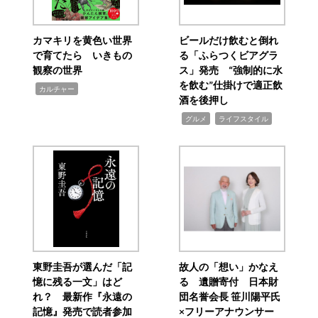
カマキリを黄色い世界
ビールだけ飲むと倒れ
で育てたら いきもの
る「ふらつくビアグラ
観察の世界
ス」発売 “強制的に水
を飲む”仕掛けで適正飲
,
カルチャー
酒を後押し
,
,
グルメ
ライフスタイル
東野圭吾が選んだ「記
故人の「想い」かなえ
憶に残る一文」はど
る 遺贈寄付 日本財
れ？ 最新作『永遠の
団名誉会長 笹川陽平氏
記憶』発売で読者参加
×フリーアナウンサー