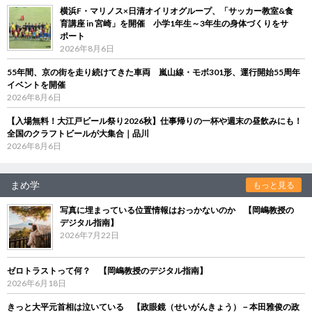
横浜F・マリノス×日清オイリオグループ、「サッカー教室&食
育講座 in 宮崎」を開催 小学1年生～3年生の身体づくりをサ
ポート
2026年8月6日
55年間、京の街を走り続けてきた車両 嵐山線・モボ301形、運行開始55周年
イベントを開催
2026年8月6日
【入場無料！大江戸ビール祭り2026秋】仕事帰りの一杯や週末の昼飲みにも！
全国のクラフトビールが大集合｜品川
2026年8月6日
まめ学
もっと見る
写真に埋まっている位置情報はおっかないのか 【岡嶋教授の
デジタル指南】
2026年7月22日
ゼロトラストって何？ 【岡嶋教授のデジタル指南】
2026年6月18日
きっと大平元首相は泣いている 【政眼鏡（せいがんきょう）－本田雅俊の政