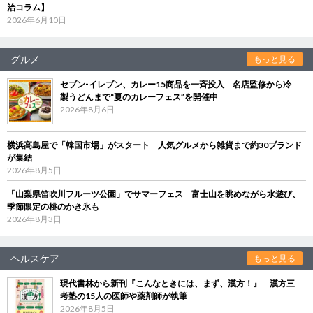
治コラム】
2026年6月10日
グルメ
もっと見る
セブン‐イレブン、カレー15商品を一斉投入 名店監修から冷
製うどんまで“夏のカレーフェス”を開催中
2026年8月6日
横浜高島屋で「韓国市場」がスタート 人気グルメから雑貨まで約30ブランド
が集結
2026年8月5日
「山梨県笛吹川フルーツ公園」でサマーフェス 富士山を眺めながら水遊び、
季節限定の桃のかき氷も
2026年8月3日
ヘルスケア
もっと見る
現代書林から新刊『こんなときには、まず、漢方！』 漢方三
考塾の15人の医師や薬剤師が執筆
2026年8月5日