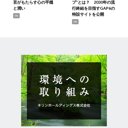
言がもたらす心の平穏
プ”とは？ 2030年の流
と潤い
行終結を目指すGAP6の
特設サイトを公開
PR
PR