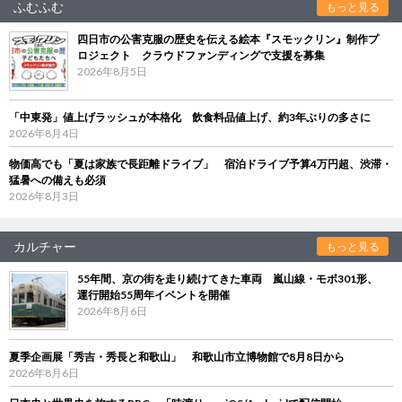
ふむふむ
もっと見る
四日市の公害克服の歴史を伝える絵本『スモックリン』制作プ
ロジェクト クラウドファンディングで支援を募集
2026年8月5日
「中東発」値上げラッシュが本格化 飲食料品値上げ、約3年ぶりの多さに
2026年8月4日
物価高でも「夏は家族で長距離ドライブ」 宿泊ドライブ予算4万円超、渋滞・
猛暑への備えも必須
2026年8月3日
カルチャー
もっと見る
55年間、京の街を走り続けてきた車両 嵐山線・モボ301形、
運行開始55周年イベントを開催
2026年8月6日
夏季企画展「秀吉・秀長と和歌山」 和歌山市立博物館で8月8日から
2026年8月6日