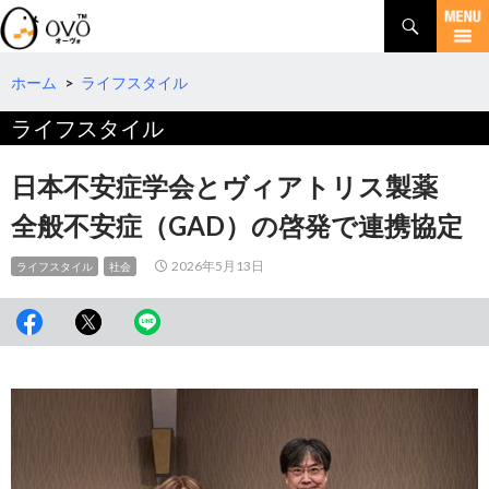
検
索
コ
ン
テ
ホーム
>
ライフスタイル
ン
ライフスタイル
ツ
へ
移
日本不安症学会とヴィアトリス製薬
動
全般不安症（GAD）の啓発で連携協定
2026年5月13日
ライフスタイル
社会