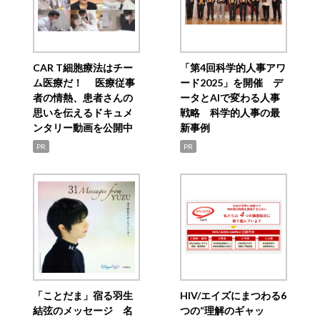
CAR T細胞療法はチー
「第4回科学的人事アワ
ム医療だ！ 医療従事
ード2025」を開催 デ
者の情熱、患者さんの
ータとAIで変わる人事
思いを伝えるドキュメ
戦略 科学的人事の最
ンタリー動画を公開中
新事例
PR
PR
「ことだま」宿る羽生
HIV/エイズにまつわる6
結弦のメッセージ 名
つの“理解のギャッ