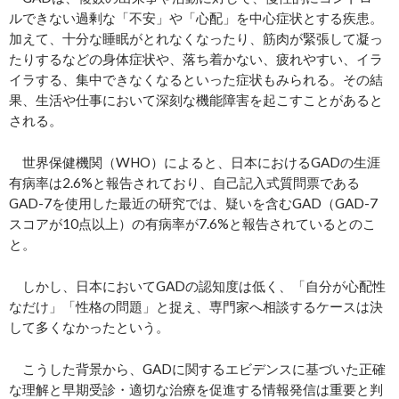
ルできない過剰な「不安」や「心配」を中心症状とする疾患。
加えて、十分な睡眠がとれなくなったり、筋肉が緊張して凝っ
たりするなどの身体症状や、落ち着かない、疲れやすい、イラ
イラする、集中できなくなるといった症状もみられる。その結
果、生活や仕事において深刻な機能障害を起こすことがあると
される。
世界保健機関（WHO）によると、日本におけるGADの生涯
有病率は2.6%と報告されており、自己記入式質問票である
GAD-7を使用した最近の研究では、疑いを含むGAD（GAD-7
スコアが10点以上）の有病率が7.6%と報告されているとのこ
と。
しかし、日本においてGADの認知度は低く、「自分が心配性
なだけ」「性格の問題」と捉え、専門家へ相談するケースは決
して多くなかったという。
こうした背景から、GADに関するエビデンスに基づいた正確
な理解と早期受診・適切な治療を促進する情報発信は重要と判