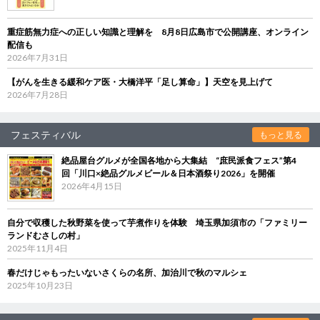
重症筋無力症への正しい知識と理解を 8月8日広島市で公開講座、オンライン
配信も
2026年7月31日
【がんを生きる緩和ケア医・大橋洋平「足し算命」】天空を見上げて
2026年7月28日
フェスティバル
もっと見る
絶品屋台グルメが全国各地から大集結 “庶民派食フェス”第4
回「川口×絶品グルメビール＆日本酒祭り2026」を開催
2026年4月15日
自分で収穫した秋野菜を使って芋煮作りを体験 埼玉県加須市の「ファミリー
ランドむさしの村」
2025年11月4日
春だけじゃもったいないさくらの名所、加治川で秋のマルシェ
2025年10月23日