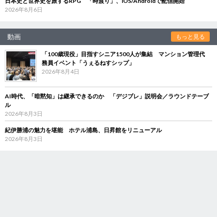
日本史と世界史を旅するRPG 「時渡り」、iOS/Androidで配信開始
2026年8月6日
動画
もっと見る
「100歳現役」目指すシニア1500人が集結 マンション管理代
務員イベント「うぇるねすシップ」
2026年8月4日
AI時代、「暗黙知」は継承できるのか 「デジブレ」説明会／ラウンドテーブ
ル
2026年8月3日
紀伊勝浦の魅力を堪能 ホテル浦島、日昇館をリニューアル
2026年8月3日