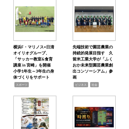
横浜F・マリノス×日清
先端技術で園芸農業の
オイリオグループ、
持続的発展目指す 久
「サッカー教室&食育
留米工業大学が「ふく
講座 in 宮崎」を開催
おか未来型園芸農業創
小学1年生～3年生の身
出コンソーシアム」参
体づくりをサポート
画
,
,
,
スポーツ
ビジネス
社会