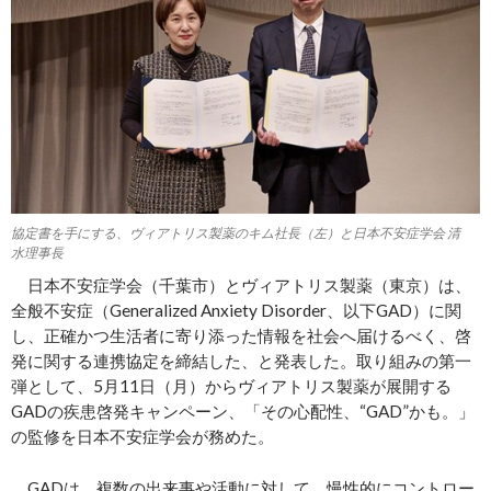
協定書を手にする、ヴィアトリス製薬のキム社長（左）と日本不安症学会 清
水理事長
日本不安症学会（千葉市）とヴィアトリス製薬（東京）は、
全般不安症（Generalized Anxiety Disorder、以下GAD）に関
し、正確かつ生活者に寄り添った情報を社会へ届けるべく、啓
発に関する連携協定を締結した、と発表した。取り組みの第一
弾として、5月11日（月）からヴィアトリス製薬が展開する
GADの疾患啓発キャンペーン、「その心配性、“GAD”かも。」
の監修を日本不安症学会が務めた。
GADは、複数の出来事や活動に対して、慢性的にコントロー