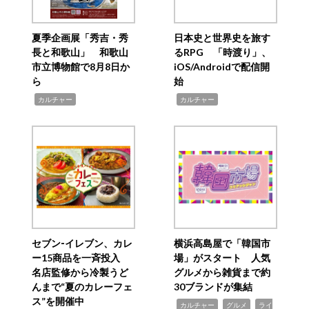
夏季企画展「秀吉・秀
日本史と世界史を旅す
長と和歌山」 和歌山
るRPG 「時渡り」、
市立博物館で8月8日か
iOS/Androidで配信開
ら
始
,
,
カルチャー
カルチャー
セブン‐イレブン、カレ
横浜高島屋で「韓国市
ー15商品を一斉投入
場」がスタート 人気
名店監修から冷製うど
グルメから雑貨まで約
んまで“夏のカレーフェ
30ブランドが集結
ス”を開催中
,
,
,
カルチャー
グルメ
ライ