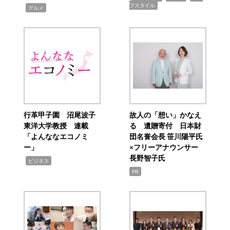
フスタイル
,
グルメ
行革甲子園 沼尾波子
故人の「想い」かなえ
東洋大学教授 連載
る 遺贈寄付 日本財
「よんななエコノミ
団名誉会長 笹川陽平氏
ー」
×フリーアナウンサー
長野智子氏
,
ビジネス
PR