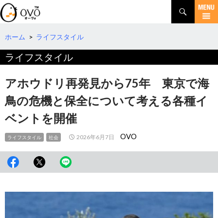
検
索
コ
ン
テ
ホーム
>
ライフスタイル
ン
ライフスタイル
ツ
へ
移
アホウドリ再発見から75年 東京で海
動
鳥の危機と保全について考える各種イ
ベントを開催
OVO
2026年6月7日
ライフスタイル
社会