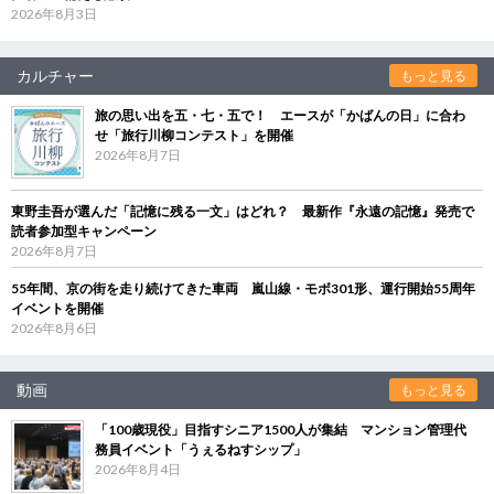
2026年8月3日
カルチャー
もっと見る
旅の思い出を五・七・五で！ エースが「かばんの日」に合わ
せ「旅行川柳コンテスト」を開催
2026年8月7日
東野圭吾が選んだ「記憶に残る一文」はどれ？ 最新作『永遠の記憶』発売で
読者参加型キャンペーン
2026年8月7日
55年間、京の街を走り続けてきた車両 嵐山線・モボ301形、運行開始55周年
イベントを開催
2026年8月6日
動画
もっと見る
「100歳現役」目指すシニア1500人が集結 マンション管理代
務員イベント「うぇるねすシップ」
2026年8月4日