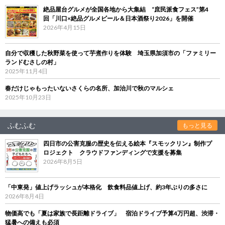
絶品屋台グルメが全国各地から大集結 “庶民派食フェス”第4
回「川口×絶品グルメビール＆日本酒祭り2026」を開催
2026年4月15日
自分で収穫した秋野菜を使って芋煮作りを体験 埼玉県加須市の「ファミリー
ランドむさしの村」
2025年11月4日
春だけじゃもったいないさくらの名所、加治川で秋のマルシェ
2025年10月23日
ふむふむ
もっと見る
四日市の公害克服の歴史を伝える絵本『スモックリン』制作プ
ロジェクト クラウドファンディングで支援を募集
2026年8月5日
「中東発」値上げラッシュが本格化 飲食料品値上げ、約3年ぶりの多さに
2026年8月4日
物価高でも「夏は家族で長距離ドライブ」 宿泊ドライブ予算4万円超、渋滞・
猛暑への備えも必須