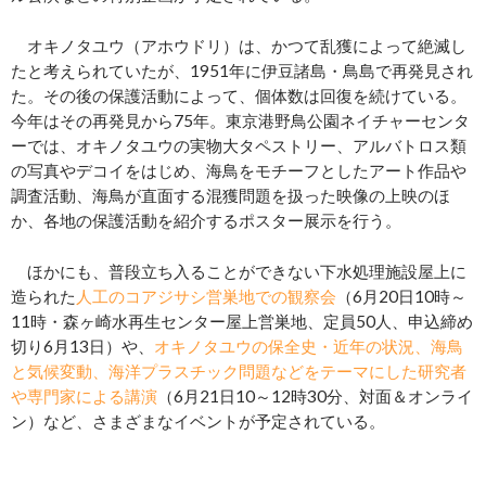
オキノタユウ（アホウドリ）は、かつて乱獲によって絶滅し
たと考えられていたが、1951年に伊豆諸島・鳥島で再発見され
た。その後の保護活動によって、個体数は回復を続けている。
今年はその再発見から75年。東京港野鳥公園ネイチャーセンタ
ーでは、オキノタユウの実物大タペストリー、アルバトロス類
の写真やデコイをはじめ、海鳥をモチーフとしたアート作品や
調査活動、海鳥が直面する混獲問題を扱った映像の上映のほ
か、各地の保護活動を紹介するポスター展示を行う。
ほかにも、普段立ち入ることができない下水処理施設屋上に
造られた
人工のコアジサシ営巣地での観察会
（6月20日10時～
11時・森ヶ崎水再生センター屋上営巣地、定員50人、申込締め
切り6月13日）や、
オキノタユウの保全史・近年の状況、海鳥
と気候変動、海洋プラスチック問題などをテーマにした研究者
や専門家による講演
（6月21日10～12時30分、対面＆オンライ
ン）など、さまざまなイベントが予定されている。