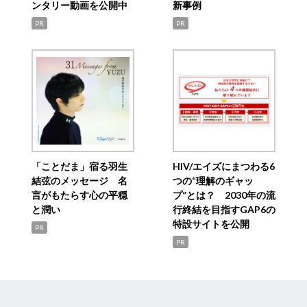
ンタリー動画を公開中
新事例
PR
PR
「ことだま」宿る羽生
HIV/エイズにまつわる6
結弦のメッセージ 名
つの“理解のギャッ
言がもたらす心の平穏
プ”とは？ 2030年の流
と潤い
行終結を目指すGAP6の
特設サイトを公開
PR
PR