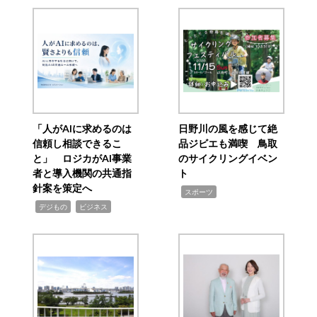
「人がAIに求めるのは
日野川の風を感じて絶
信頼し相談できるこ
品ジビエも満喫 鳥取
と」 ロジカがAI事業
のサイクリングイベン
者と導入機関の共通指
ト
針案を策定へ
,
スポーツ
,
,
デジもの
ビジネス