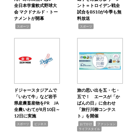
全日本学童軟式野球大
ント＝トロイデン戦全
会 マクドナルド・トー
試合をBS10が今季も無
ナメントが開幕
料放送
,
,
スポーツ
スポーツ
ドジャースタジアムで
旅の思い出を五・七・
「いわて牛」など岩手
五で！ エースが「か
県産農畜産物をPR JA
ばんの日」に合わせ
全農いわてが8月10日～
「旅行川柳コンテス
12日に実施
ト」を開催
,
,
,
,
,
スポーツ
ビジネス
おでかけ
ファッション
ライフスタイル