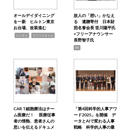
オールデイダイニング
故人の「想い」かなえ
を一新 ヒルトン東京
る 遺贈寄付 日本財
お台場、改装進む
団名誉会長 笹川陽平氏
×フリーアナウンサー
,
,
ビジネス
ライフスタイル
長野智子氏
PR
CAR T細胞療法はチー
「第4回科学的人事アワ
ム医療だ！ 医療従事
ード2025」を開催 デ
者の情熱、患者さんの
ータとAIで変わる人事
思いを伝えるドキュメ
戦略 科学的人事の最