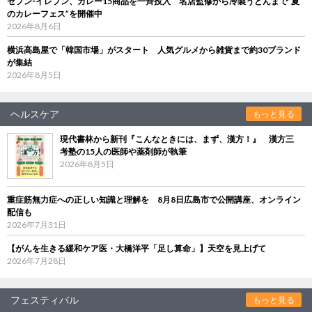
セブン‐イレブン、カレー15商品を一斉投入 名店監修から冷製うどんまで“夏
のカレーフェス”を開催中
2026年8月6日
横浜高島屋で「韓国市場」がスタート 人気グルメから雑貨まで約30ブランド
が集結
2026年8月5日
ヘルスケア
もっと見る
現代書林から新刊『こんなときには、まず、漢方！』 漢方三
考塾の15人の医師や薬剤師が執筆
2026年8月5日
重症筋無力症への正しい知識と理解を 8月8日広島市で公開講座、オンライン
配信も
2026年7月31日
【がんを生きる緩和ケア医・大橋洋平「足し算命」】天空を見上げて
2026年7月28日
フェスティバル
もっと見る