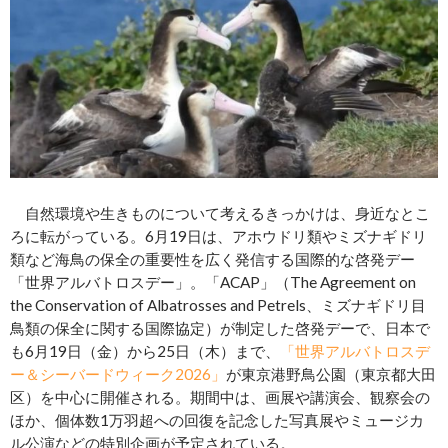
自然環境や生きものについて考えるきっかけは、身近なとこ
ろに転がっている。6月19日は、アホウドリ類やミズナギドリ
類など海鳥の保全の重要性を広く発信する国際的な啓発デー
「世界アルバトロスデー」。「ACAP」（The Agreement on
the Conservation of Albatrosses and Petrels、ミズナギドリ目
鳥類の保全に関する国際協定）が制定した啓発デーで、日本で
も6月19日（金）から25日（木）まで、
「世界アルバトロスデ
ー＆シーバードウィーク2026」
が東京港野鳥公園（東京都大田
区）を中心に開催される。期間中は、画展や講演会、観察会の
ほか、個体数1万羽超への回復を記念した写真展やミュージカ
ル公演などの特別企画が予定されている。