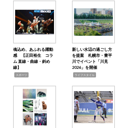
魂込め、あふれる躍動
新しい水辺の過ごし方
感 【正田裕生 コラ
を提案 札幌市・豊平
ム 直線・曲線・斜め
川でイベント「川見
線】
2026」を開催
,
,
スポーツ
ライフスタイル