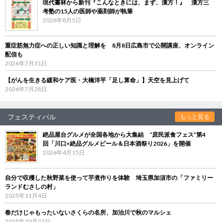
現代書林から新刊『こんなときには、まず、漢方！』 漢方三
考塾の15人の医師や薬剤師が執筆
2026年8月5日
重症筋無力症への正しい知識と理解を 8月8日広島市で公開講座、オンライン
配信も
2026年7月31日
【がんを生きる緩和ケア医・大橋洋平「足し算命」】天空を見上げて
2026年7月28日
フェスティバル
もっと見る
絶品屋台グルメが全国各地から大集結 “庶民派食フェス”第4
回「川口×絶品グルメビール＆日本酒祭り2026」を開催
2026年4月15日
自分で収穫した秋野菜を使って芋煮作りを体験 埼玉県加須市の「ファミリー
ランドむさしの村」
2025年11月4日
春だけじゃもったいないさくらの名所、加治川で秋のマルシェ
2025年10月23日