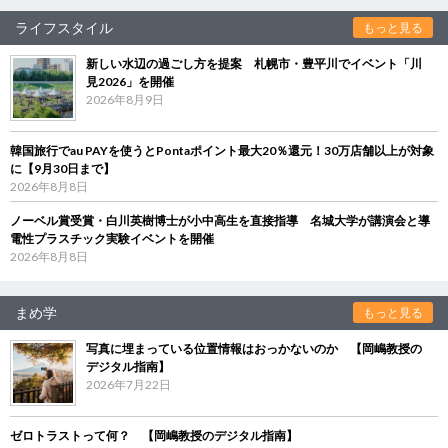
ライフスタイル
もっと見る
新しい水辺の過ごし方を提案 札幌市・豊平川でイベント「川
見2026」を開催
2026年8月9日
韓国旅行でau PAYを使うとPontaポイント最大20％還元！30万店舗以上が対象
に【9月30日まで】
2026年8月8日
ノーベル賞受賞・白川英樹博士が小中高生を直接指導 名城大学が講演会と導
電性プラスチック実験イベントを開催
2026年8月8日
まめ学
もっと見る
写真に埋まっている位置情報はおっかないのか 【岡嶋教授の
デジタル指南】
2026年7月22日
ゼロトラストって何？ 【岡嶋教授のデジタル指南】