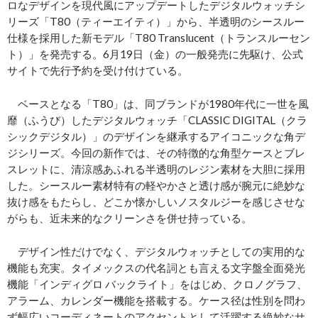
ロなデザインを現代風にアップデートしたデジタルウォッチシ
リーズ「T80（ティーエイティ）」から、半透明のシースルー
仕様を採用した新モデル「T80 Translucent（トランスルーセン
ト）」を発売する。6月19日（金）の一般発売に先駆け、公式
サイトで先行予約を受け付けている。
ベースとなる「T80」は、同ブランドが1980年代に一世を風
靡（ふうび）したデジタルウォッチ「CLASSIC DIGITAL（クラ
シックデジタル）」のデザインを継承するアイコニックな角デ
ジシリーズ。今回の新作では、その特徴的な角型ケースとブレ
スレットに、清涼感あふれる半透明のレジン素材を大胆に採用
した。シースルー素材特有の軽やかさと透け感が腕元に絶妙な
抜け感をもたらし、どこか懐かしいノスタルジーを感じさせな
がらも、近未来的なクリーンさを併せ持っている。
デザイン性だけでなく、デジタルウォッチとしての実用的な
機能も充実。タイメックスの代名詞とも言える文字盤全面発光
機能「インディグロ バックライト」をはじめ、クロノグラフ、
アラーム、カレンダー機能を搭載する。ケース径は性別を問わ
ず幅広いコーディネートのアクセントとして活躍する絶妙なサ