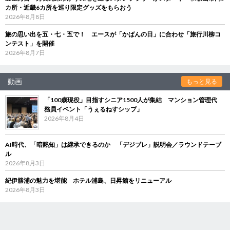
カ所・近畿6カ所を巡り限定グッズをもらおう
2026年8月8日
旅の思い出を五・七・五で！ エースが「かばんの日」に合わせ「旅行川柳コ
ンテスト」を開催
2026年8月7日
動画
もっと見る
「100歳現役」目指すシニア1500人が集結 マンション管理代
務員イベント「うぇるねすシップ」
2026年8月4日
AI時代、「暗黙知」は継承できるのか 「デジブレ」説明会／ラウンドテーブ
ル
2026年8月3日
紀伊勝浦の魅力を堪能 ホテル浦島、日昇館をリニューアル
2026年8月3日