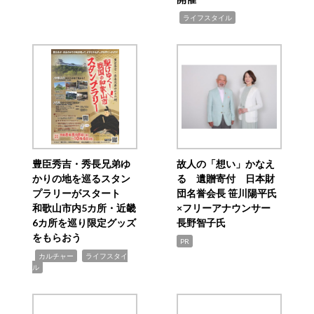
,
ライフスタイル
豊臣秀吉・秀長兄弟ゆ
故人の「想い」かなえ
かりの地を巡るスタン
る 遺贈寄付 日本財
プラリーがスタート
団名誉会長 笹川陽平氏
和歌山市内5カ所・近畿
×フリーアナウンサー
6カ所を巡り限定グッズ
長野智子氏
をもらおう
PR
,
,
カルチャー
ライフスタイ
ル