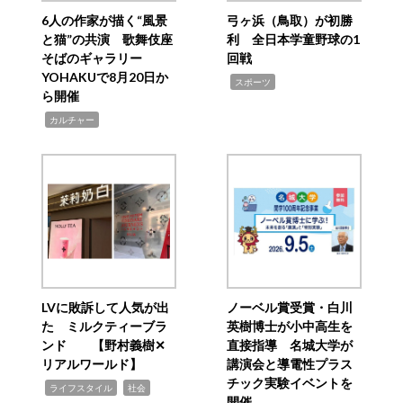
6人の作家が描く“風景
弓ヶ浜（鳥取）が初勝
と猫”の共演 歌舞伎座
利 全日本学童野球の1
そばのギャラリー
回戦
YOHAKUで8月20日か
,
スポーツ
ら開催
,
カルチャー
LVに敗訴して人気が出
ノーベル賞受賞・白川
た ミルクティーブラ
英樹博士が小中高生を
ンド 【野村義樹✕
直接指導 名城大学が
リアルワールド】
講演会と導電性プラス
チック実験イベントを
,
,
ライフスタイル
社会
開催