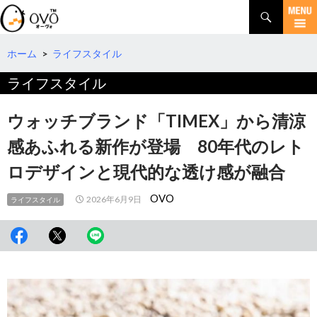
検
索
コ
ン
テ
ホーム
>
ライフスタイル
ン
ライフスタイル
ツ
へ
移
ウォッチブランド「TIMEX」から清涼
動
感あふれる新作が登場 80年代のレト
ロデザインと現代的な透け感が融合
OVO
2026年6月9日
ライフスタイル