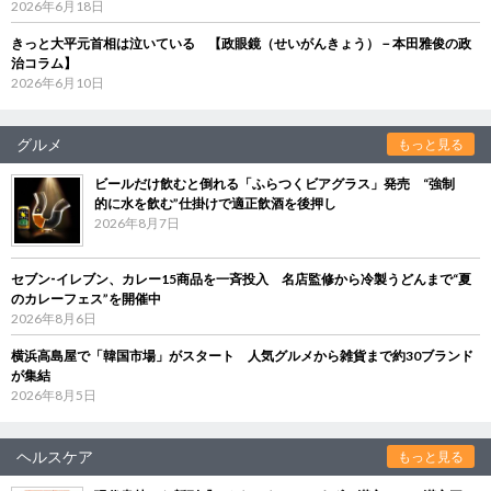
2026年6月18日
きっと大平元首相は泣いている 【政眼鏡（せいがんきょう）－本田雅俊の政
治コラム】
2026年6月10日
グルメ
もっと見る
ビールだけ飲むと倒れる「ふらつくビアグラス」発売 “強制
的に水を飲む”仕掛けで適正飲酒を後押し
2026年8月7日
セブン‐イレブン、カレー15商品を一斉投入 名店監修から冷製うどんまで“夏
のカレーフェス”を開催中
2026年8月6日
横浜高島屋で「韓国市場」がスタート 人気グルメから雑貨まで約30ブランド
が集結
2026年8月5日
ヘルスケア
もっと見る