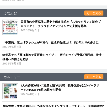
ふむふむ
もっと見る
四日市の公害克服の歴史を伝える絵本『スモックリン』制作プ
ロジェクト クラウドファンディングで支援を募集
2026年8月5日
「中東発」値上げラッシュが本格化 飲食料品値上げ、約3年ぶりの多さに
2026年8月4日
物価高でも「夏は家族で長距離ドライブ」 宿泊ドライブ予算4万円超、渋滞・
猛暑への備えも必須
2026年8月3日
カルチャー
もっと見る
6人の作家が描く“風景と猫”の共演 歌舞伎座そばのギャラリ
ーYOHAKUで8月20日から開催
2026年8月9日
豊臣秀吉・秀長兄弟ゆかりの地を巡るスタンプラリーがスタート 和歌山市内5