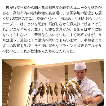
彼が設立当初から関わる高知県友釣連盟のユニークな試みが
ある。高知市内の老舗旅館の宴会場に、全国各地の清流から届
く約3000尾のアユ。名物イベント「清流めぐり利き鮎会」だ。
テーブルには、水分を絶妙に飛ばしながら職人技で焼き上げら
れたアユがずらりと並ぶ。壮観な光景だが、参加者はすぐに箸
をつけられない。「普通ならあいさつしてすぐ乾杯ですが、う
ちは違う。最初にミニ講演を聞いてもらいます」。参加者はま
ず川の現状を学び、その後に完全なブラインド状態でアユを食
べ比べる。それが松浦さんたちのこだわりだ。