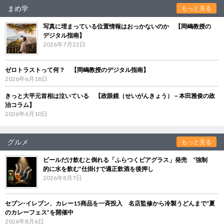
まめ学
もっと見る
写真に埋まっている位置情報はおっかないのか 【岡嶋教授の
デジタル指南】
2026年7月22日
ゼロトラストって何？ 【岡嶋教授のデジタル指南】
2026年6月18日
きっと大平元首相は泣いている 【政眼鏡（せいがんきょう）－本田雅俊の政
治コラム】
2026年6月10日
グルメ
もっと見る
ビールだけ飲むと倒れる「ふらつくビアグラス」発売 “強制
的に水を飲む”仕掛けで適正飲酒を後押し
2026年8月7日
セブン‐イレブン、カレー15商品を一斉投入 名店監修から冷製うどんまで“夏
のカレーフェス”を開催中
2026年8月6日