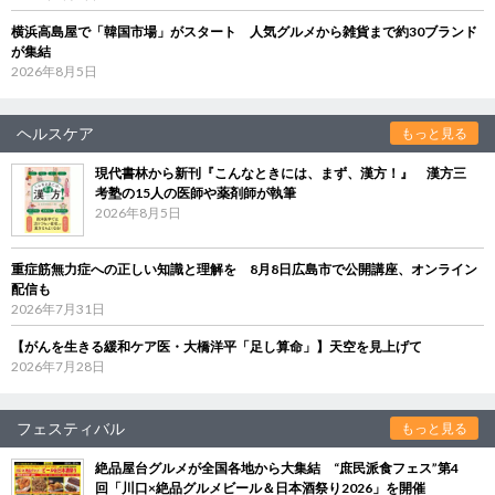
横浜高島屋で「韓国市場」がスタート 人気グルメから雑貨まで約30ブランド
が集結
2026年8月5日
ヘルスケア
もっと見る
現代書林から新刊『こんなときには、まず、漢方！』 漢方三
考塾の15人の医師や薬剤師が執筆
2026年8月5日
重症筋無力症への正しい知識と理解を 8月8日広島市で公開講座、オンライン
配信も
2026年7月31日
【がんを生きる緩和ケア医・大橋洋平「足し算命」】天空を見上げて
2026年7月28日
フェスティバル
もっと見る
絶品屋台グルメが全国各地から大集結 “庶民派食フェス”第4
回「川口×絶品グルメビール＆日本酒祭り2026」を開催