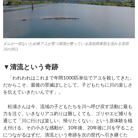
ダムが一切ないため稚アユが育つ環境が整っている高知県東部を流れる安田
川の河口
▼清流という奇跡
「われわれはこれまで年間1000匹単位でアユを殺してきた。
だからこそ、最後の罪滅ぼしとして、子どもたちに川の楽しさ
を伝えていきたいんです」。
松浦さんは今、流域の子どもたちを川へ呼び戻す活動に最も
力を注ぐ。いきなりアユ釣りは難しくても、ゴリやエビ捕りを
通じて「川に行けば楽しい、帰りたくない」という原体験を植
え付ける。その小さな感動が、10年後、20年後に川を守ること
につながるはずだ。清流という奇跡を次の世代へ引き継ぐた