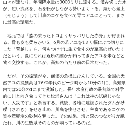
山々が連なり、年間降水量は3000ミリに達する。澄み切った水
が、短い流路を、石を転がしながら勢いよく下る。海から遡上
（そじょう）して川底のコケを食べて育つアユにとって、まさ
に最高の環境だ。
地元では「脂の乗ったトロよりサッパリした赤身」が好まれ
る。骨も皮も柔らかい5、6月の若アユを1ミリ幅にぶつ切りに
した「背越し」を、何もつけずに生で食すのが至高のぜいたく
だという。夏になれば近所の誰かが釣ってきたアユを米などと
物々交換する。これが、高知の当たり前の日常だった。
だが、その循環が今、崩壊の危機にひんしている。全国の天
然アユの漁獲高は1970年代のピーク時から10分の1に、高知県
内では20分の1にまで激減した。長年水産行政の最前線で科学
的に川と向き合ってきた松浦さんは「これは神の試練じゃな
い、人災です」と断言する。戦後、各地に建設されたダムが砂
礫（されき）をせき止め、川底を痩せさせ、主食であるコケの
質や産卵場の砂利を奪った。その結果、海と森のつながりが絶
たれ、川の生態系そのものが弱っているのだ。