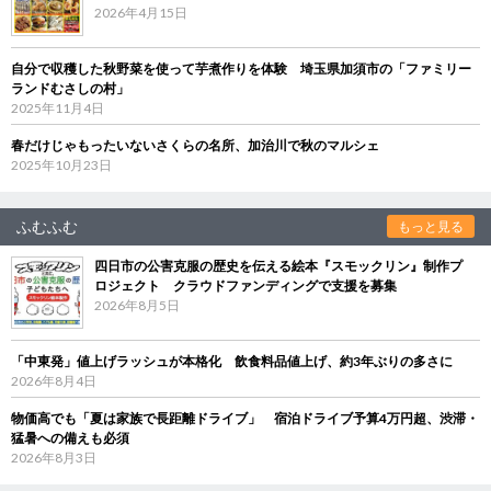
2026年4月15日
自分で収穫した秋野菜を使って芋煮作りを体験 埼玉県加須市の「ファミリー
ランドむさしの村」
2025年11月4日
春だけじゃもったいないさくらの名所、加治川で秋のマルシェ
2025年10月23日
ふむふむ
もっと見る
四日市の公害克服の歴史を伝える絵本『スモックリン』制作プ
ロジェクト クラウドファンディングで支援を募集
2026年8月5日
「中東発」値上げラッシュが本格化 飲食料品値上げ、約3年ぶりの多さに
2026年8月4日
物価高でも「夏は家族で長距離ドライブ」 宿泊ドライブ予算4万円超、渋滞・
猛暑への備えも必須
2026年8月3日