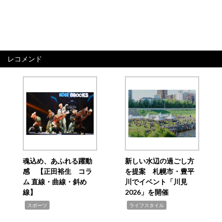
レコメンド
魂込め、あふれる躍動
新しい水辺の過ごし方
感 【正田裕生 コラ
を提案 札幌市・豊平
ム 直線・曲線・斜め
川でイベント「川見
線】
2026」を開催
,
,
スポーツ
ライフスタイル