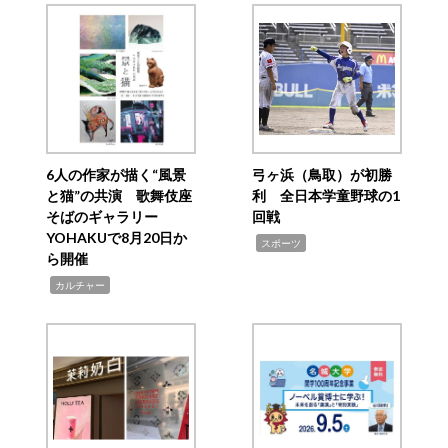
6人の作家が描く“風景
弓ヶ浜（鳥取）が初勝
と猫”の共演 歌舞伎座
利 全日本学童野球の1
そばのギャラリー
回戦
YOHAKUで8月20日か
,
スポーツ
ら開催
,
カルチャー