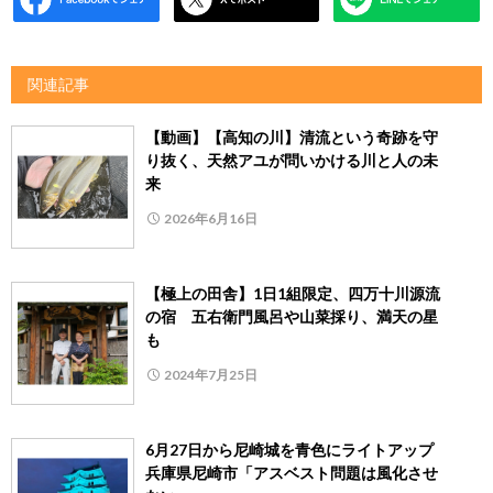
関連記事
【動画】【高知の川】清流という奇跡を守
り抜く、天然アユが問いかける川と人の未
来
2026年6月16日
【極上の田舎】1日1組限定、四万十川源流
の宿 五右衛門風呂や山菜採り、満天の星
も
2024年7月25日
6月27日から尼崎城を青色にライトアップ
兵庫県尼崎市「アスベスト問題は風化させ