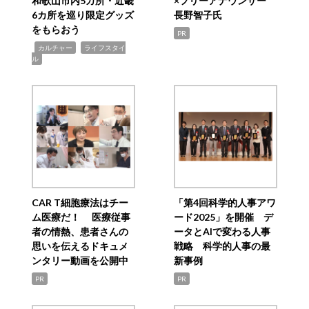
和歌山市内5カ所・近畿
×フリーアナウンサー
6カ所を巡り限定グッズ
長野智子氏
をもらおう
PR
,
,
カルチャー
ライフスタイ
ル
CAR T細胞療法はチー
「第4回科学的人事アワ
ム医療だ！ 医療従事
ード2025」を開催 デ
者の情熱、患者さんの
ータとAIで変わる人事
思いを伝えるドキュメ
戦略 科学的人事の最
ンタリー動画を公開中
新事例
PR
PR