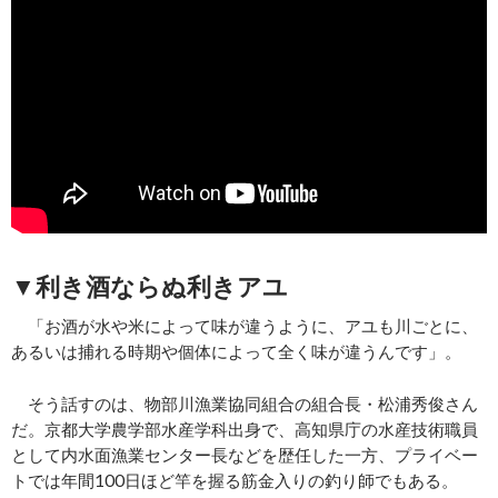
▼利き酒ならぬ利きアユ
「お酒が水や米によって味が違うように、アユも川ごとに、
あるいは捕れる時期や個体によって全く味が違うんです」。
そう話すのは、物部川漁業協同組合の組合長・松浦秀俊さん
だ。京都大学農学部水産学科出身で、高知県庁の水産技術職員
として内水面漁業センター長などを歴任した一方、プライベー
トでは年間100日ほど竿を握る筋金入りの釣り師でもある。