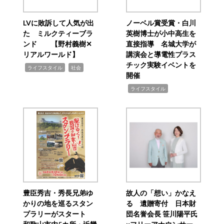
LVに敗訴して人気が出
ノーベル賞受賞・白川
た ミルクティーブラ
英樹博士が小中高生を
ンド 【野村義樹✕
直接指導 名城大学が
リアルワールド】
講演会と導電性プラス
チック実験イベントを
,
,
ライフスタイル
社会
開催
,
ライフスタイル
豊臣秀吉・秀長兄弟ゆ
故人の「想い」かなえ
かりの地を巡るスタン
る 遺贈寄付 日本財
プラリーがスタート
団名誉会長 笹川陽平氏