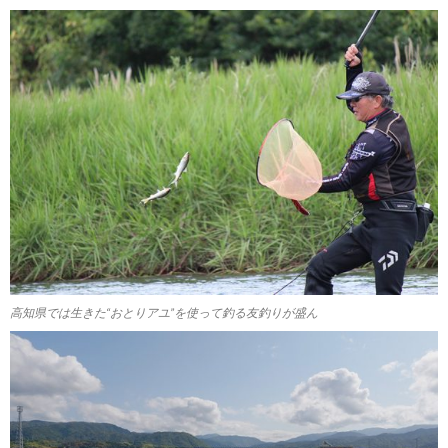
高知県では生きた“おとりアユ”を使って釣る友釣りが盛ん