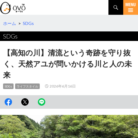
検
索
コ
ン
テ
ホーム
>
SDGs
ン
SDGs
ツ
へ
移
【高知の川】清流という奇跡を守り抜
動
く、天然アユが問いかける川と人の未
来
2026年6月16日
SDGs
ライフスタイル