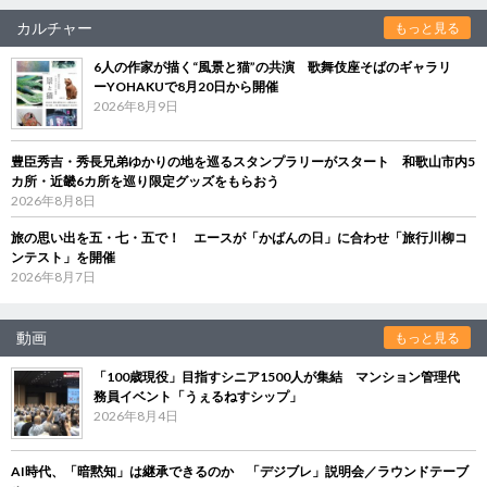
カルチャー
もっと見る
6人の作家が描く“風景と猫”の共演 歌舞伎座そばのギャラリ
ーYOHAKUで8月20日から開催
2026年8月9日
豊臣秀吉・秀長兄弟ゆかりの地を巡るスタンプラリーがスタート 和歌山市内5
カ所・近畿6カ所を巡り限定グッズをもらおう
2026年8月8日
旅の思い出を五・七・五で！ エースが「かばんの日」に合わせ「旅行川柳コ
ンテスト」を開催
2026年8月7日
動画
もっと見る
「100歳現役」目指すシニア1500人が集結 マンション管理代
務員イベント「うぇるねすシップ」
2026年8月4日
AI時代、「暗黙知」は継承できるのか 「デジブレ」説明会／ラウンドテーブ