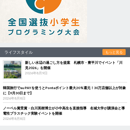
ライフスタイル
もっと見る
新しい水辺の過ごし方を提案 札幌市・豊平川でイベント「川
見2026」を開催
2026年8月9日
韓国旅行でau PAYを使うとPontaポイント最大20％還元！30万店舗以上が対象
に【9月30日まで】
2026年8月8日
ノーベル賞受賞・白川英樹博士が小中高生を直接指導 名城大学が講演会と導
電性プラスチック実験イベントを開催
2026年8月8日