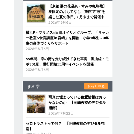
【京都 湯の花温泉・すみや亀峰菴】
夏限定のおもてなし「旅館で“涼”を
楽しむ夏の休日」8月末まで開催中
2026年8月6日
横浜F・マリノス×日清オイリオグループ、「サッカ
ー教室&食育講座 in 宮崎」を開催 小学1年生～3年
生の身体づくりをサポート
2026年8月6日
55年間、京の街を走り続けてきた車両 嵐山線・モ
ボ301形、運行開始55周年イベントを開催
2026年8月6日
まめ学
もっと見る
写真に埋まっている位置情報はおっ
かないのか 【岡嶋教授のデジタル
指南】
2026年7月22日
ゼロトラストって何？ 【岡嶋教授のデジタル指
南】