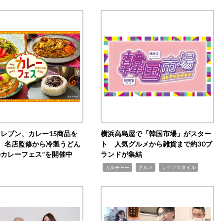
イレブン、カレー15商品を
横浜高島屋で「韓国市場」がスター
 名店監修から冷製うどん
ト 人気グルメから雑貨まで約30ブ
のカレーフェス”を開催中
ランドが集結
,
,
,
カルチャー
グルメ
ライフスタイル