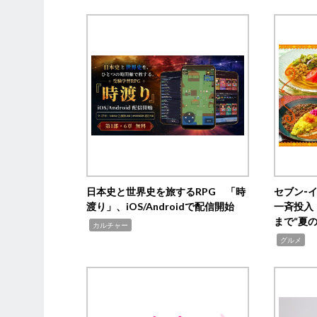
日本史と世界史を旅するRPG 「時
セブン‐
渡り」、iOS/Androidで配信開始
一斉投入
まで“夏
,
カルチャー
,
グルメ