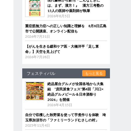
現代書林から新刊『こんなときに
は、まず、漢方！』 漢方三考塾の
15人の医師や薬剤師が執筆
2026年8月5日
重症筋無力症への正しい知識と理解を 8月8日広島
市で公開講座、オンライン配信も
2026年7月31日
【がんを生きる緩和ケア医・大橋洋平「足し算
命」】天空を見上げて
2026年7月28日
フェスティバル
もっと見る
絶品屋台グルメが全国各地から大集
結 “庶民派食フェス”第4回「川口×
絶品グルメビール＆日本酒祭り
2026」を開催
2026年4月15日
自分で収穫した秋野菜を使って芋煮作りを体験 埼
玉県加須市の「ファミリーランドむさしの村」
2025年11月4日