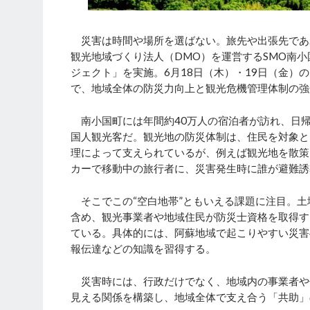
災害は時間や場所を選ばない。旅先や出張先であ
観光地域づくり法人（DMO）を運営するSMO南
ジェクト」を実施。6月18日（木）・19日（金）
で、地域全体の防災力向上と観光危機管理体制の強
南小国町には年間約40万人の宿泊者が訪れ、日帰
国人観光客だ。観光地の防災体制は、住民を対象と
理によって支えられているが、例えば観光地を散策
カーで移動中の旅行者に、災害発生時に誰が避難誘
そこでこの“空白地帯”ともいえる課題に注目。土
含め、観光事業者や地域住民が防災士資格を取得す
ている。具体的には、阿蘇地域で起こりやすい災害
報伝達などの知識を習得する。
災害時には、行政だけでなく、地域内の事業者や
見える関係を構築し、地域全体で支え合う「共助」