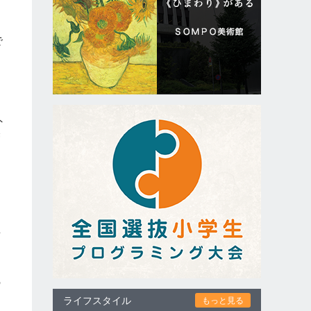
で
外
管
タ
し
情
の
ライフスタイル
もっと見る