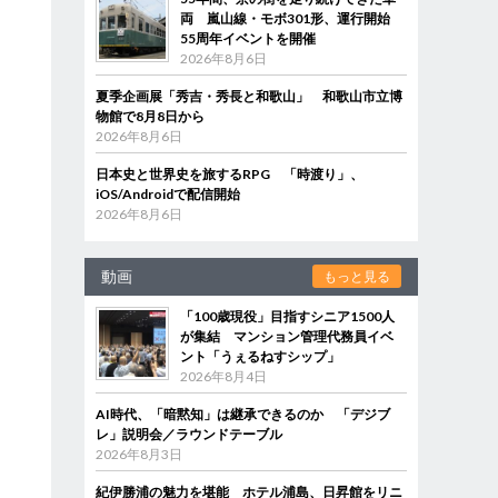
両 嵐山線・モボ301形、運行開始
55周年イベントを開催
2026年8月6日
夏季企画展「秀吉・秀長と和歌山」 和歌山市立博
物館で8月8日から
2026年8月6日
日本史と世界史を旅するRPG 「時渡り」、
iOS/Androidで配信開始
2026年8月6日
動画
もっと見る
「100歳現役」目指すシニア1500人
が集結 マンション管理代務員イベ
ント「うぇるねすシップ」
2026年8月4日
AI時代、「暗黙知」は継承できるのか 「デジブ
レ」説明会／ラウンドテーブル
2026年8月3日
紀伊勝浦の魅力を堪能 ホテル浦島、日昇館をリニ