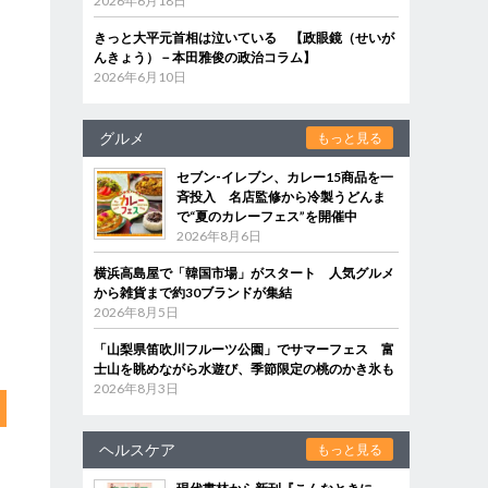
2026年6月18日
きっと大平元首相は泣いている 【政眼鏡（せいが
んきょう）－本田雅俊の政治コラム】
2026年6月10日
グルメ
もっと見る
セブン‐イレブン、カレー15商品を一
斉投入 名店監修から冷製うどんま
で“夏のカレーフェス”を開催中
2026年8月6日
横浜高島屋で「韓国市場」がスタート 人気グルメ
から雑貨まで約30ブランドが集結
2026年8月5日
「山梨県笛吹川フルーツ公園」でサマーフェス 富
士山を眺めながら水遊び、季節限定の桃のかき氷も
2026年8月3日
ヘルスケア
もっと見る