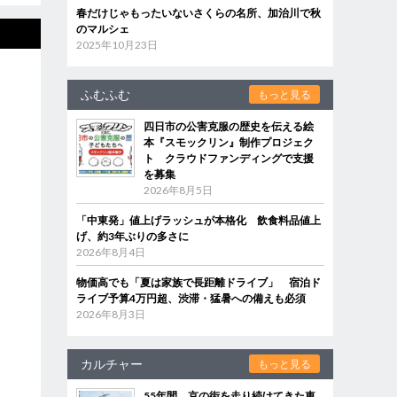
春だけじゃもったいないさくらの名所、加治川で秋
のマルシェ
2025年10月23日
ふむふむ
もっと見る
四日市の公害克服の歴史を伝える絵
本『スモックリン』制作プロジェク
ト クラウドファンディングで支援
を募集
2026年8月5日
「中東発」値上げラッシュが本格化 飲食料品値上
げ、約3年ぶりの多さに
2026年8月4日
物価高でも「夏は家族で長距離ドライブ」 宿泊ド
ライブ予算4万円超、渋滞・猛暑への備えも必須
2026年8月3日
カルチャー
もっと見る
55年間、京の街を走り続けてきた車