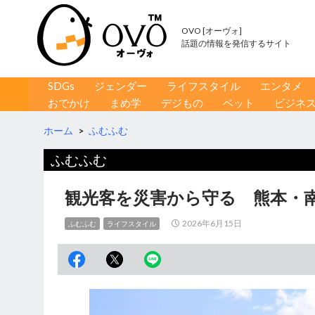
OVO [オーヴォ]
話題の情報を発信するサイト
コンテンツへ移動
検
SDGs
ジェンダー
ライフスタイル
エンタメ
索
おでかけ
まめ学
デジもの
ペット
ビジネ
ホーム
>
ふむふむ
ふむふむ
観光客を災害から守る 熊本・
2026年6月15日
ふむふむ
ライフスタイル