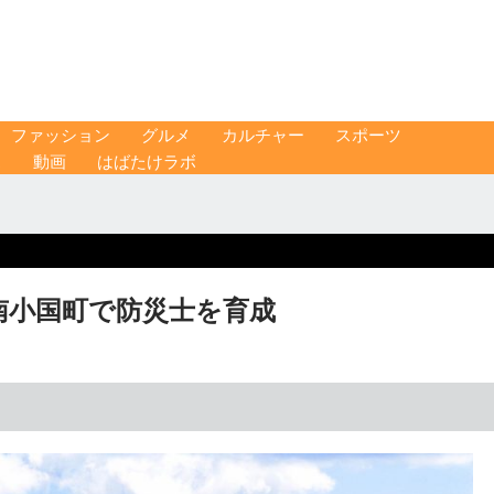
ファッション
グルメ
カルチャー
スポーツ
ス
動画
はばたけラボ
南小国町で防災士を育成