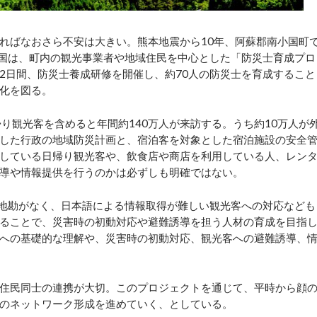
ればなおさら不安は大きい。熊本地震から10年、阿蘇郡南小国町
小国は、町内の観光事業者や地域住民を中心とした「防災士育成プロ
の2日間、防災士養成研修を開催し、約70人の防災士を育成すること
化を図る。
り観光客を含めると年間約140万人が来訪する。うち約10万人が
した行政の地域防災計画と、宿泊客を対象とした宿泊施設の安全
している日帰り観光客や、飲食店や商店を利用している人、レン
導や情報提供を行うのかは必ずしも明確ではない。
地勘がなく、日本語による情報取得が難しい観光客への対応なども
ることで、災害時の初動対応や避難誘導を担う人材の育成を目指
への基礎的な理解や、災害時の初動対応、観光客への避難誘導、
住民同士の連携が大切。このプロジェクトを通じて、平時から顔
のネットワーク形成を進めていく、としている。