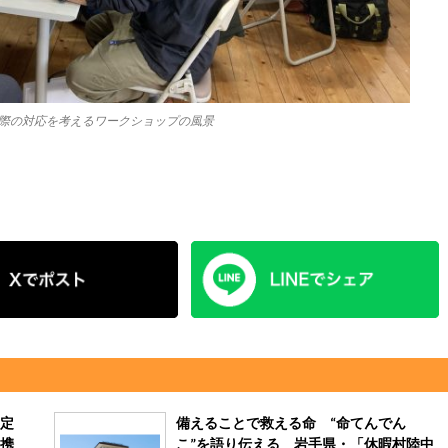
際の対応を考えるワークショップの風景
協定
備えることで救える命 “命てんでん
携
こ”を語り伝える 岩手県・「休暇村陸中