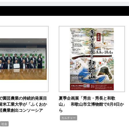
で園芸農業の持続的発展目
夏季企画展「秀吉・秀長と和歌
留米工業大学が「ふくおか
山」 和歌山市立博物館で8月8日か
芸農業創出コンソーシア
ら
,
カルチャー
社会