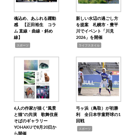
魂込め、あふれる躍動
新しい水辺の過ごし方
感 【正田裕生 コラ
を提案 札幌市・豊平
ム 直線・曲線・斜め
川でイベント「川見
線】
2026」を開催
,
,
スポーツ
ライフスタイル
6人の作家が描く“風景
弓ヶ浜（鳥取）が初勝
と猫”の共演 歌舞伎座
利 全日本学童野球の1
そばのギャラリー
回戦
YOHAKUで8月20日か
,
スポーツ
ら開催