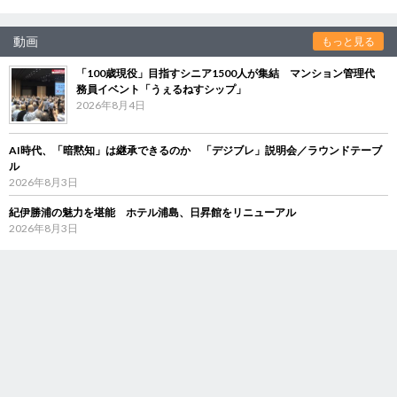
動画
もっと見る
「100歳現役」目指すシニア1500人が集結 マンション管理代
務員イベント「うぇるねすシップ」
2026年8月4日
AI時代、「暗黙知」は継承できるのか 「デジブレ」説明会／ラウンドテーブ
ル
2026年8月3日
紀伊勝浦の魅力を堪能 ホテル浦島、日昇館をリニューアル
2026年8月3日