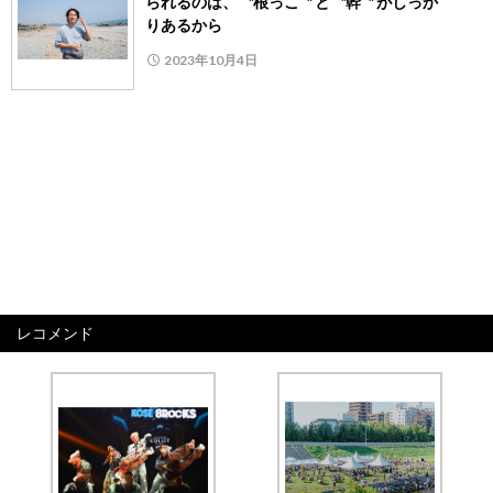
られるのは、〝根っこ〞と〝幹〞がしっか
りあるから
2023年10月4日
レコメンド