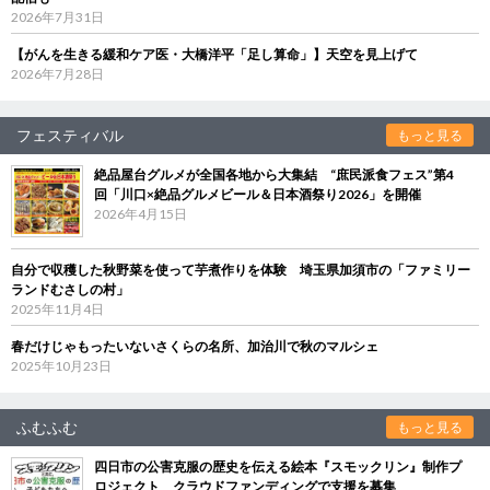
2026年7月31日
【がんを生きる緩和ケア医・大橋洋平「足し算命」】天空を見上げて
2026年7月28日
フェスティバル
もっと見る
絶品屋台グルメが全国各地から大集結 “庶民派食フェス”第4
回「川口×絶品グルメビール＆日本酒祭り2026」を開催
2026年4月15日
自分で収穫した秋野菜を使って芋煮作りを体験 埼玉県加須市の「ファミリー
ランドむさしの村」
2025年11月4日
春だけじゃもったいないさくらの名所、加治川で秋のマルシェ
2025年10月23日
ふむふむ
もっと見る
四日市の公害克服の歴史を伝える絵本『スモックリン』制作プ
ロジェクト クラウドファンディングで支援を募集