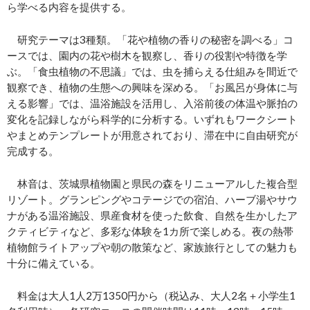
ら学べる内容を提供する。
研究テーマは3種類。「花や植物の香りの秘密を調べる」コ
ースでは、園内の花や樹木を観察し、香りの役割や特徴を学
ぶ。「食虫植物の不思議」では、虫を捕らえる仕組みを間近で
観察でき、植物の生態への興味を深める。「お風呂が身体に与
える影響」では、温浴施設を活用し、入浴前後の体温や脈拍の
変化を記録しながら科学的に分析する。いずれもワークシート
やまとめテンプレートが用意されており、滞在中に自由研究が
完成する。
林音は、茨城県植物園と県民の森をリニューアルした複合型
リゾート。グランピングやコテージでの宿泊、ハーブ湯やサウ
ナがある温浴施設、県産食材を使った飲食、自然を生かしたア
クティビティなど、多彩な体験を1カ所で楽しめる。夜の熱帯
植物館ライトアップや朝の散策など、家族旅行としての魅力も
十分に備えている。
料金は大人1人2万1350円から（税込み、大人2名＋小学生1