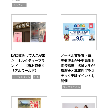
,
カルチャー
LVに敗訴して人気が出
ノーベル賞受賞・白川
た ミルクティーブラ
英樹博士が小中高生を
ンド 【野村義樹✕
直接指導 名城大学が
リアルワールド】
講演会と導電性プラス
チック実験イベントを
,
,
ライフスタイル
社会
開催
,
ライフスタイル