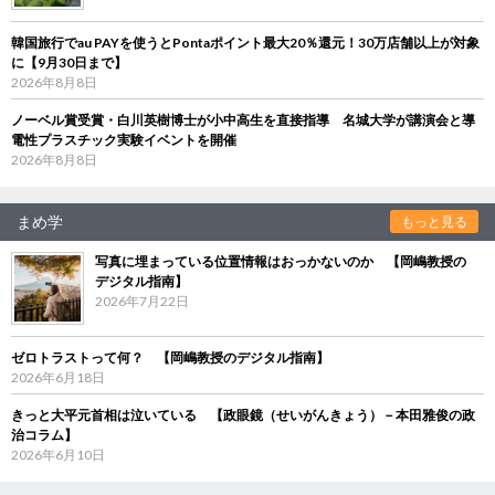
韓国旅行でau PAYを使うとPontaポイント最大20％還元！30万店舗以上が対象
に【9月30日まで】
2026年8月8日
ノーベル賞受賞・白川英樹博士が小中高生を直接指導 名城大学が講演会と導
電性プラスチック実験イベントを開催
2026年8月8日
まめ学
もっと見る
写真に埋まっている位置情報はおっかないのか 【岡嶋教授の
デジタル指南】
2026年7月22日
ゼロトラストって何？ 【岡嶋教授のデジタル指南】
2026年6月18日
きっと大平元首相は泣いている 【政眼鏡（せいがんきょう）－本田雅俊の政
治コラム】
2026年6月10日