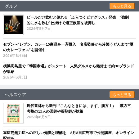
グルメ
もっと見る
ビールだけ飲むと倒れる「ふらつくビアグラス」発売 “強制
的に水を飲む”仕掛けで適正飲酒を後押し
2026年8月7日
セブン‐イレブン、カレー15商品を一斉投入 名店監修から冷製うどんまで“夏
のカレーフェス”を開催中
2026年8月6日
横浜高島屋で「韓国市場」がスタート 人気グルメから雑貨まで約30ブランド
が集結
2026年8月5日
ヘルスケア
もっと見る
現代書林から新刊『こんなときには、まず、漢方！』 漢方三
考塾の15人の医師や薬剤師が執筆
2026年8月5日
重症筋無力症への正しい知識と理解を 8月8日広島市で公開講座、オンライン
配信も