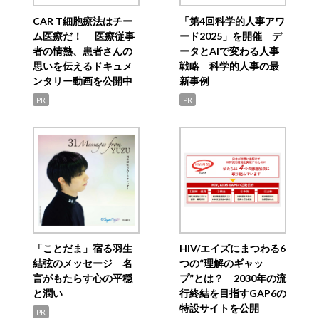
CAR T細胞療法はチー
「第4回科学的人事アワ
ム医療だ！ 医療従事
ード2025」を開催 デ
者の情熱、患者さんの
ータとAIで変わる人事
思いを伝えるドキュメ
戦略 科学的人事の最
ンタリー動画を公開中
新事例
PR
PR
「ことだま」宿る羽生
HIV/エイズにまつわる6
結弦のメッセージ 名
つの“理解のギャッ
言がもたらす心の平穏
プ”とは？ 2030年の流
と潤い
行終結を目指すGAP6の
特設サイトを公開
PR