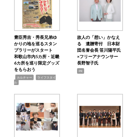
豊臣秀吉・秀長兄弟ゆ
故人の「想い」かなえ
かりの地を巡るスタン
る 遺贈寄付 日本財
プラリーがスタート
団名誉会長 笹川陽平氏
和歌山市内5カ所・近畿
×フリーアナウンサー
6カ所を巡り限定グッズ
長野智子氏
をもらおう
PR
,
,
カルチャー
ライフスタイ
ル