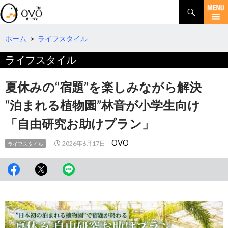
検
索
コ
ン
テ
ホーム
>
ライフスタイル
ン
ライフスタイル
ツ
へ
移
夏休みの“宿題”を楽しみながら解決
動
“泊まれる植物園”林音が小学生向け
「自由研究お助けプラン」
OVO
2026年6月17日
ライフスタイル