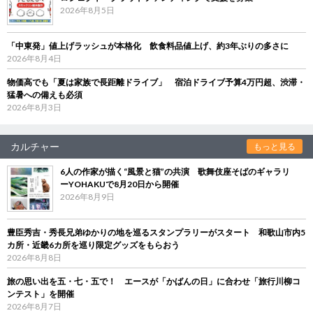
2026年8月5日
「中東発」値上げラッシュが本格化 飲食料品値上げ、約3年ぶりの多さに
2026年8月4日
物価高でも「夏は家族で長距離ドライブ」 宿泊ドライブ予算4万円超、渋滞・
猛暑への備えも必須
2026年8月3日
カルチャー
もっと見る
6人の作家が描く“風景と猫”の共演 歌舞伎座そばのギャラリ
ーYOHAKUで8月20日から開催
2026年8月9日
豊臣秀吉・秀長兄弟ゆかりの地を巡るスタンプラリーがスタート 和歌山市内5
カ所・近畿6カ所を巡り限定グッズをもらおう
2026年8月8日
旅の思い出を五・七・五で！ エースが「かばんの日」に合わせ「旅行川柳コ
ンテスト」を開催
2026年8月7日