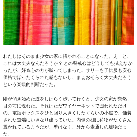
わたしはそのまま少女の家に招かれることになった。えーと、
これは大丈夫なんだろうか？ との警戒心はどうしても拭えなか
ったが、好奇心の方が勝ってしまった。サリーも子供服も安心
価格でぼったくられた感もないし、まぁおそらく大丈夫だろう
という楽観的判断だった。
陽が傾き始めた道をしばらく歩いて行くと、少女の家が突然、
目の前に現れた。それはただワイヤーネットで囲われただけ
の、電話ボックスをひと回り大きくしたぐらいの小屋で、舗装
された道端にいきなり建っていた。内側の棚に荷物がたくさん
置かれているようだが、壁はなく、外から素通しの建物だっ
た。