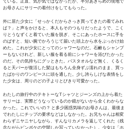
ている。正直、気が気ではなかったが、半分あきらめの境地で
お母さんにサリーの着付けをしてもらった。
外に居た少女に「せっかくだからさっき買ってきたの着てみれ
ば？」と声をかけると、本人もそのつもりだったようで、こく
りとうなずくと着ていた服を脱ぎ、そこにあったホースに手を
のばすと、短い腕でかろうじて届いた頭上から水をぶっかけ始
めた。これが少女にとってのシャワーなのだ。石鹸もシャンプ
ーもないけれど、新しい服を着る前にシャワーを浴びたかった
のだ。その気持ちにグッときた。バスタオルなど無く、くるく
ると天パーが復活した髪はもちろん全身ずぶ濡れのまま、買っ
たばかりのワンピースに頭を通した。少し誇らしげな表情をし
た少女は、周りのどの子よりとびきり可愛かった。
わたしの旅行中のテキトーなTシャツとジーンズの上から着た
サリーは、実際どうなっているのか鏡がないから全くわからな
かった。これでいいの？ と多少困惑気味のお母さんは、最後ま
でわたしにチップの要求などはしなかった。お兄ちゃんは相変
わらずニヤニヤしながら、すんなりカメラを返してくれた（残
念ながらピンボケの空間しか写っていなかった）。少女は「ホ