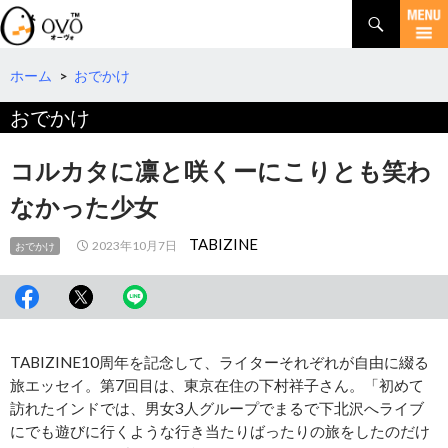
検
索
コ
ン
テ
ホーム
>
おでかけ
ン
おでかけ
ツ
へ
移
コルカタに凛と咲くーにこりとも笑わ
動
なかった少女
TABIZINE
2023年10月7日
おでかけ
TABIZINE10周年を記念して、ライターそれぞれが自由に綴る
旅エッセイ。第7回目は、東京在住の下村祥子さん。「初めて
訪れたインドでは、男女3人グループでまるで下北沢へライブ
にでも遊びに行くような行き当たりばったりの旅をしたのだけ