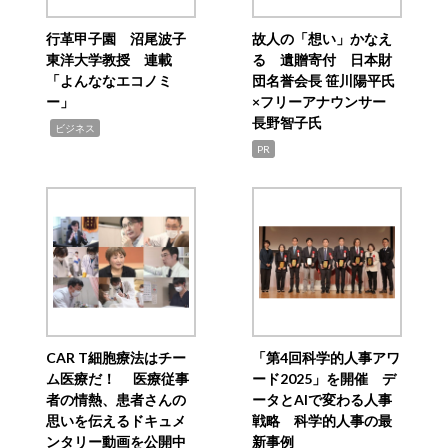
行革甲子園 沼尾波子
故人の「想い」かなえ
東洋大学教授 連載
る 遺贈寄付 日本財
「よんななエコノミ
団名誉会長 笹川陽平氏
ー」
×フリーアナウンサー
長野智子氏
,
ビジネス
PR
CAR T細胞療法はチー
「第4回科学的人事アワ
ム医療だ！ 医療従事
ード2025」を開催 デ
者の情熱、患者さんの
ータとAIで変わる人事
思いを伝えるドキュメ
戦略 科学的人事の最
ンタリー動画を公開中
新事例