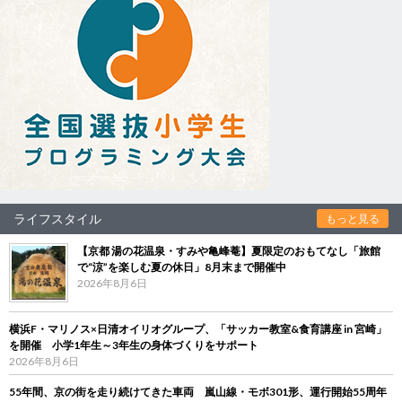
ライフスタイル
もっと見る
【京都 湯の花温泉・すみや亀峰菴】夏限定のおもてなし「旅館
で“涼”を楽しむ夏の休日」8月末まで開催中
2026年8月6日
横浜F・マリノス×日清オイリオグループ、「サッカー教室&食育講座 in 宮崎」
を開催 小学1年生～3年生の身体づくりをサポート
2026年8月6日
55年間、京の街を走り続けてきた車両 嵐山線・モボ301形、運行開始55周年