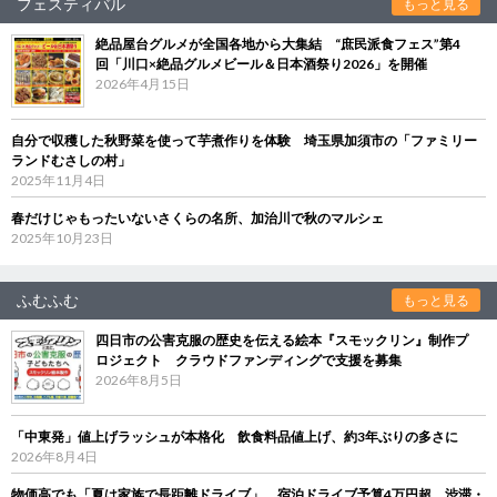
フェスティバル
もっと見る
絶品屋台グルメが全国各地から大集結 “庶民派食フェス”第4
回「川口×絶品グルメビール＆日本酒祭り2026」を開催
2026年4月15日
自分で収穫した秋野菜を使って芋煮作りを体験 埼玉県加須市の「ファミリー
ランドむさしの村」
2025年11月4日
春だけじゃもったいないさくらの名所、加治川で秋のマルシェ
2025年10月23日
ふむふむ
もっと見る
四日市の公害克服の歴史を伝える絵本『スモックリン』制作プ
ロジェクト クラウドファンディングで支援を募集
2026年8月5日
「中東発」値上げラッシュが本格化 飲食料品値上げ、約3年ぶりの多さに
2026年8月4日
物価高でも「夏は家族で長距離ドライブ」 宿泊ドライブ予算4万円超、渋滞・