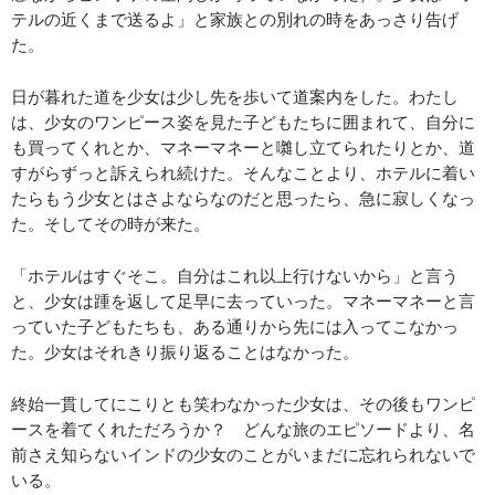
テルの近くまで送るよ」と家族との別れの時をあっさり告げ
た。
日が暮れた道を少女は少し先を歩いて道案内をした。わたし
は、少女のワンピース姿を見た子どもたちに囲まれて、自分に
も買ってくれとか、マネーマネーと囃し立てられたりとか、道
すがらずっと訴えられ続けた。そんなことより、ホテルに着い
たらもう少女とはさよならなのだと思ったら、急に寂しくなっ
た。そしてその時が来た。
「ホテルはすぐそこ。自分はこれ以上行けないから」と言う
と、少女は踵を返して足早に去っていった。マネーマネーと言
っていた子どもたちも、ある通りから先には入ってこなかっ
た。少女はそれきり振り返ることはなかった。
終始一貫してにこりとも笑わなかった少女は、その後もワンピ
ースを着てくれただろうか？ どんな旅のエピソードより、名
前さえ知らないインドの少女のことがいまだに忘れられないで
いる。