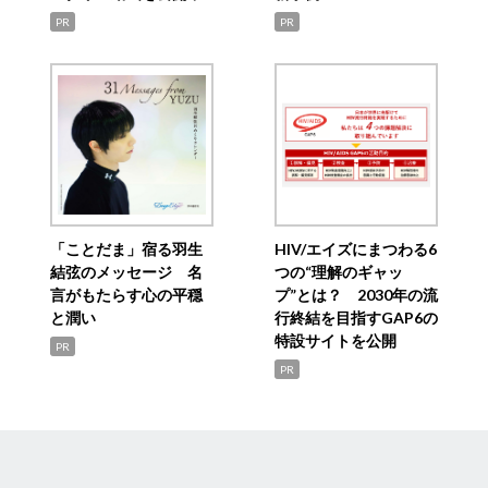
PR
PR
「ことだま」宿る羽生
HIV/エイズにまつわる6
結弦のメッセージ 名
つの“理解のギャッ
言がもたらす心の平穏
プ”とは？ 2030年の流
と潤い
行終結を目指すGAP6の
特設サイトを公開
PR
PR