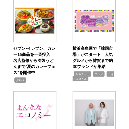
セブン‐イレブン、カレ
横浜高島屋で「韓国市
ー15商品を一斉投入
場」がスタート 人気
名店監修から冷製うど
グルメから雑貨まで約
んまで“夏のカレーフェ
30ブランドが集結
ス”を開催中
,
,
,
カルチャー
グルメ
ライ
フスタイル
,
グルメ