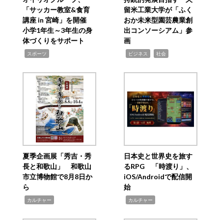
「サッカー教室&食育
留米工業大学が「ふく
講座 in 宮崎」を開催
おか未来型園芸農業創
小学1年生～3年生の身
出コンソーシアム」参
体づくりをサポート
画
,
,
,
スポーツ
ビジネス
社会
夏季企画展「秀吉・秀
日本史と世界史を旅す
長と和歌山」 和歌山
るRPG 「時渡り」、
市立博物館で8月8日か
iOS/Androidで配信開
ら
始
,
,
カルチャー
カルチャー