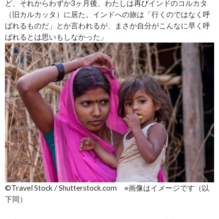
ど、それからわずか3ヶ月後、わたしは再びインドのコルカタ
（旧カルカッタ）に居た。インドへの旅は「行くのではなく呼
ばれるものだ」とか言われるが、まさか自分がこんなに早く呼
ばれるとは思いもしなかった」
©︎Travel Stock / Shutterstock.com ※画像はイメージです（以
下同）