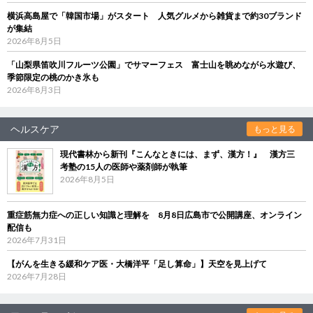
横浜高島屋で「韓国市場」がスタート 人気グルメから雑貨まで約30ブランド
が集結
2026年8月5日
「山梨県笛吹川フルーツ公園」でサマーフェス 富士山を眺めながら水遊び、
季節限定の桃のかき氷も
2026年8月3日
ヘルスケア
もっと見る
現代書林から新刊『こんなときには、まず、漢方！』 漢方三
考塾の15人の医師や薬剤師が執筆
2026年8月5日
重症筋無力症への正しい知識と理解を 8月8日広島市で公開講座、オンライン
配信も
2026年7月31日
【がんを生きる緩和ケア医・大橋洋平「足し算命」】天空を見上げて
2026年7月28日