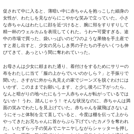
促されて中に入ると、薄暗い中に赤ちゃんを抱っこした細身の
女性が、わたしを見ながらにこやかな笑みで立っていた。小さ
な赤ちゃんはわたしに顔を近づけると、腕に頬をすりすりして
精一杯のウェルカムを表現してくれた。うわ〜可愛すぎる。途
中の市場で買った、袋いっぱいのビワのような果物を手土産で
すと差し出すと、少女の兄らしき男の子たちの手がいくつも伸
びてきて、あっという間に奪われていった。
お母さんは少女に頼まれた通り、着付けをするためにサリーの
布をわたしに当て「服の上からでいいのかしら？」と手振りで
聞いた。さすがに外から丸見えの家でジーンズを脱ぐわけには
いかず、このままでお願いします、と少し後ろに下がったら、
なんと暗がりの地べたにもう一人赤ちゃんが転がっているでは
ないか！ うわ、踏んじゃう！ そんな状況なのに、赤ちゃんは満
面の笑みでわたしを見上げていた。赤ちゃんを蹴飛ばさないよ
うにそっと体制を立て直していると、今度は棚を伝って上から
やってきたお兄ちゃんに首からぶら下げていたカメラを奪われ
た。いたずらっ子の笑みでニヤニヤしながらシャッターを押し