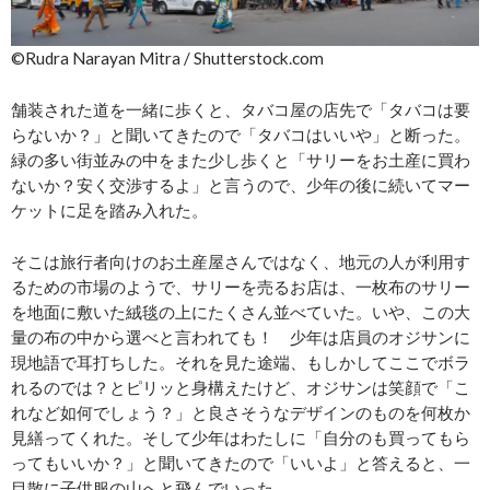
©︎Rudra Narayan Mitra / Shutterstock.com
舗装された道を一緒に歩くと、タバコ屋の店先で「タバコは要
らないか？」と聞いてきたので「タバコはいいや」と断った。
緑の多い街並みの中をまた少し歩くと「サリーをお土産に買わ
ないか？安く交渉するよ」と言うので、少年の後に続いてマー
ケットに足を踏み入れた。
そこは旅行者向けのお土産屋さんではなく、地元の人が利用す
るための市場のようで、サリーを売るお店は、一枚布のサリー
を地面に敷いた絨毯の上にたくさん並べていた。いや、この大
量の布の中から選べと言われても！ 少年は店員のオジサンに
現地語で耳打ちした。それを見た途端、もしかしてここでボラ
れるのでは？とピリッと身構えたけど、オジサンは笑顔で「こ
れなど如何でしょう？」と良さそうなデザインのものを何枚か
見繕ってくれた。そして少年はわたしに「自分のも買ってもら
ってもいいか？」と聞いてきたので「いいよ」と答えると、一
目散に子供服の山へと飛んでいった。