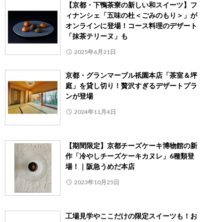
【京都・下鴨茶寮の新しい和スイーツ】フ
ィナンシェ「五味の杜＜ごみのもり＞」が
オンラインに登場！コース料理のデザート
「抹茶テリーヌ」も
2025年6月21日
京都・グランマーブル祇園本店「茶室＆坪
庭」を貸し切り！贅沢すぎるデザートプラ
ンが登場
2024年11月4日
【期間限定】京都チーズケーキ博物館の新
作「冷やしチーズケーキカヌレ」6種類登
場！｜阪急うめだ本店
2023年10月25日
工場見学やここだけの限定スイーツも！お