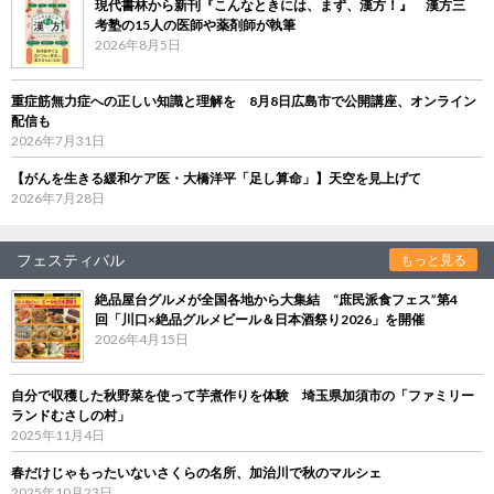
現代書林から新刊『こんなときには、まず、漢方！』 漢方三
考塾の15人の医師や薬剤師が執筆
2026年8月5日
重症筋無力症への正しい知識と理解を 8月8日広島市で公開講座、オンライン
配信も
2026年7月31日
【がんを生きる緩和ケア医・大橋洋平「足し算命」】天空を見上げて
2026年7月28日
フェスティバル
もっと見る
絶品屋台グルメが全国各地から大集結 “庶民派食フェス”第4
回「川口×絶品グルメビール＆日本酒祭り2026」を開催
2026年4月15日
自分で収穫した秋野菜を使って芋煮作りを体験 埼玉県加須市の「ファミリー
ランドむさしの村」
2025年11月4日
春だけじゃもったいないさくらの名所、加治川で秋のマルシェ
2025年10月23日