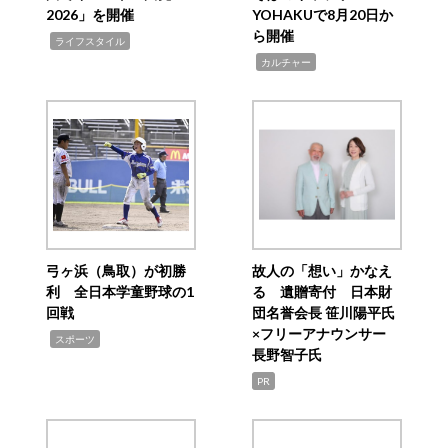
2026」を開催
YOHAKUで8月20日か
ら開催
,
ライフスタイル
,
カルチャー
弓ヶ浜（鳥取）が初勝
故人の「想い」かなえ
利 全日本学童野球の1
る 遺贈寄付 日本財
回戦
団名誉会長 笹川陽平氏
×フリーアナウンサー
,
スポーツ
長野智子氏
PR