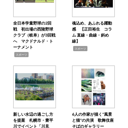
全日本学童野球の2回
魂込め、あふれる躍動
戦 初出場の西陵野球
感 【正田裕生 コラ
クラブ（岐阜）が3回戦
ム 直線・曲線・斜め
へ マクドナルド・ト
線】
ーナメント
,
スポーツ
,
スポーツ
新しい水辺の過ごし方
6人の作家が描く“風景
を提案 札幌市・豊平
と猫”の共演 歌舞伎座
川でイベント「川見
そばのギャラリー