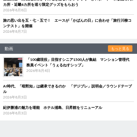
カ所・近畿6カ所を巡り限定グッズをもらおう
2026年8月8日
旅の思い出を五・七・五で！ エースが「かばんの日」に合わせ「旅行川柳コ
ンテスト」を開催
2026年8月7日
動画
もっと見る
「100歳現役」目指すシニア1500人が集結 マンション管理代
務員イベント「うぇるねすシップ」
2026年8月4日
AI時代、「暗黙知」は継承できるのか 「デジブレ」説明会／ラウンドテーブ
ル
2026年8月3日
紀伊勝浦の魅力を堪能 ホテル浦島、日昇館をリニューアル
2026年8月3日