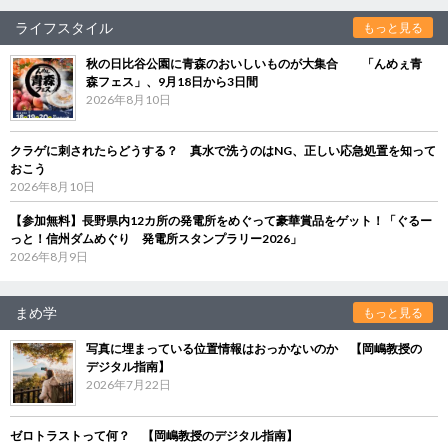
ライフスタイル
もっと見る
秋の日比谷公園に青森のおいしいものが大集合 「んめぇ青
森フェス」、9月18日から3日間
2026年8月10日
クラゲに刺されたらどうする？ 真水で洗うのはNG、正しい応急処置を知って
おこう
2026年8月10日
【参加無料】長野県内12カ所の発電所をめぐって豪華賞品をゲット！「ぐるー
っと！信州ダムめぐり 発電所スタンプラリー2026」
2026年8月9日
まめ学
もっと見る
写真に埋まっている位置情報はおっかないのか 【岡嶋教授の
デジタル指南】
2026年7月22日
ゼロトラストって何？ 【岡嶋教授のデジタル指南】