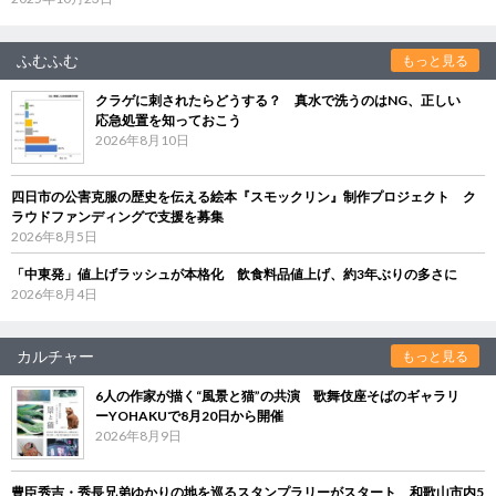
ふむふむ
もっと見る
クラゲに刺されたらどうする？ 真水で洗うのはNG、正しい
応急処置を知っておこう
2026年8月10日
四日市の公害克服の歴史を伝える絵本『スモックリン』制作プロジェクト ク
ラウドファンディングで支援を募集
2026年8月5日
「中東発」値上げラッシュが本格化 飲食料品値上げ、約3年ぶりの多さに
2026年8月4日
カルチャー
もっと見る
6人の作家が描く“風景と猫”の共演 歌舞伎座そばのギャラリ
ーYOHAKUで8月20日から開催
2026年8月9日
豊臣秀吉・秀長兄弟ゆかりの地を巡るスタンプラリーがスタート 和歌山市内5