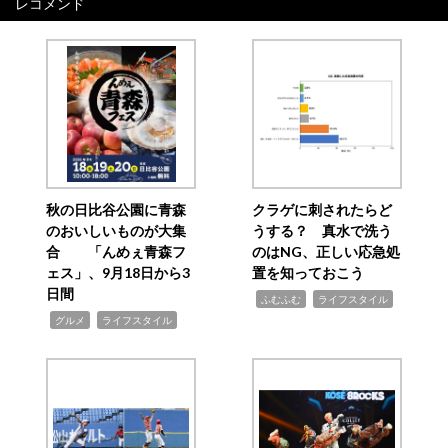
レコメンド
秋の日比谷公園に青森
クラゲに刺されたらど
のおいしいものが大集
うする？ 真水で洗う
合 「んめぇ青森フ
のはNG、正しい応急処
ェス」、9月18日から3
置を知っておこう
日間
,
,
ふむふむ
ライフスタイル
,
,
グルメ
ライフスタイル