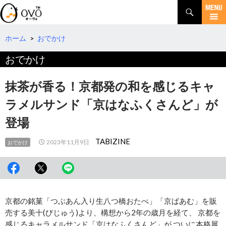
検
索
コ
ン
テ
ホーム
>
おでかけ
ン
おでかけ
ツ
へ
移
抹茶が香る！京都発の和を感じるキャ
動
ラメルサンド「京はなふくさんど」が
登場
TABIZINE
2023年11月9日
おでかけ
京都の銘菓「つぶあん入り生八つ橋おたべ」「京ばあむ」を販
売する美十(びじゅう)より、構想から2年の歳月を経て、 京都を
感じるキャラメルサンド「京はなふくさんど」が ついに本格展