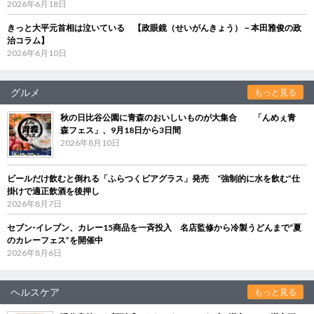
2026年6月18日
きっと大平元首相は泣いている 【政眼鏡（せいがんきょう）－本田雅俊の政
治コラム】
2026年6月10日
グルメ
もっと見る
秋の日比谷公園に青森のおいしいものが大集合 「んめぇ青
森フェス」、9月18日から3日間
2026年8月10日
ビールだけ飲むと倒れる「ふらつくビアグラス」発売 “強制的に水を飲む”仕
掛けで適正飲酒を後押し
2026年8月7日
セブン‐イレブン、カレー15商品を一斉投入 名店監修から冷製うどんまで“夏
のカレーフェス”を開催中
2026年8月6日
ヘルスケア
もっと見る