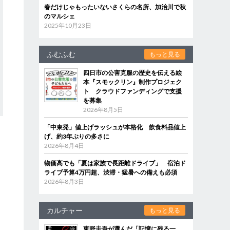
春だけじゃもったいないさくらの名所、加治川で秋
のマルシェ
2025年10月23日
ふむふむ
もっと見る
四日市の公害克服の歴史を伝える絵
本『スモックリン』制作プロジェク
ト クラウドファンディングで支援
を募集
2026年8月5日
「中東発」値上げラッシュが本格化 飲食料品値上
げ、約3年ぶりの多さに
2026年8月4日
物価高でも「夏は家族で長距離ドライブ」 宿泊ド
ライブ予算4万円超、渋滞・猛暑への備えも必須
2026年8月3日
カルチャー
もっと見る
東野圭吾が選んだ「記憶に残る一