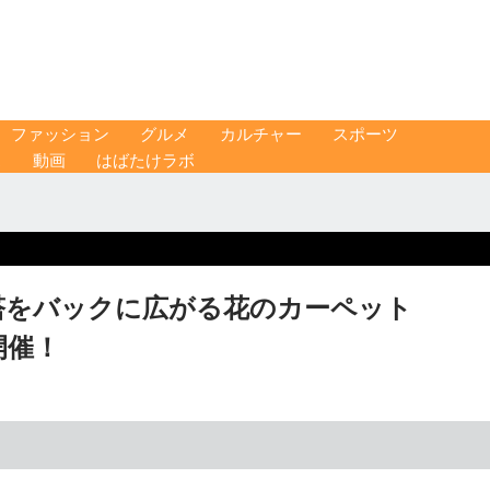
ファッション
グルメ
カルチャー
スポーツ
ス
動画
はばたけラボ
塔をバックに広がる花のカーペット
」開催！