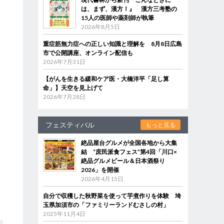
は、まず、漢方！』 漢方三考塾の
15人の医師や薬剤師が執筆
2026年8月5日
重症筋無力症への正しい知識と理解を 8月8日広島
市で公開講座、オンライン配信も
2026年7月31日
【がんを生きる緩和ケア医・大橋洋平「足し算
命」】天空を見上げて
2026年7月28日
フェスティバル
もっと見る
絶品屋台グルメが全国各地から大集
結 “庶民派食フェス”第4回「川口×
絶品グルメビール＆日本酒祭り
2026」を開催
2026年4月15日
自分で収穫した秋野菜を使って芋煮作りを体験 埼
玉県加須市の「ファミリーランドむさしの村」
2025年11月4日