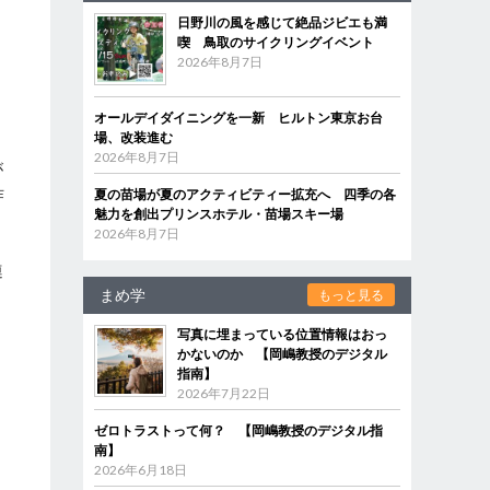
日野川の風を感じて絶品ジビエも満
喫 鳥取のサイクリングイベント
2026年8月7日
オールデイダイニングを一新 ヒルトン東京お台
場、改装進む
2026年8月7日
が
作
夏の苗場が夏のアクティビティー拡充へ 四季の各
魅力を創出プリンスホテル・苗場スキー場
2026年8月7日
連
まめ学
もっと見る
写真に埋まっている位置情報はおっ
かないのか 【岡嶋教授のデジタル
指南】
2026年7月22日
ゼロトラストって何？ 【岡嶋教授のデジタル指
南】
2026年6月18日