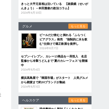
きっと大平元首相は泣いている 【政眼鏡（せいが
んきょう）－本田雅俊の政治コラム】
2026年6月10日
グルメ
もっと見る
ビールだけ飲むと倒れる「ふらつく
ビアグラス」発売 “強制的に水を飲
む”仕掛けで適正飲酒を後押し
2026年8月7日
セブン‐イレブン、カレー15商品を一斉投入 名店
監修から冷製うどんまで“夏のカレーフェス”を開催
中
2026年8月6日
横浜高島屋で「韓国市場」がスタート 人気グルメ
から雑貨まで約30ブランドが集結
2026年8月5日
叶
天
ヘルスケア
もっと見る
現代書林から新刊『こんなときに