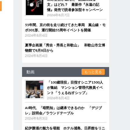
文」はどれ？ 最新作『永遠の記
憶』発売で読者参加型キャンペーン
2026年8月7日
55年間、京の街を走り続けてきた車両 嵐山線・モ
ボ301形、運行開始55周年イベントを開催
2026年8月6日
夏季企画展「秀吉・秀長と和歌山」 和歌山市立博
物館で8月8日から
2026年8月6日
動画
もっと見る
「100歳現役」目指すシニア1500人
が集結 マンション管理代務員イベ
ント「うぇるねすシップ」
2026年8月4日
AI時代、「暗黙知」は継承できるのか 「デジブ
レ」説明会／ラウンドテーブル
2026年8月3日
紀伊勝浦の魅力を堪能 ホテル浦島、日昇館をリニ