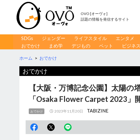
OVO [オーヴォ]
話題の情報を発信するサイト
コンテンツへ移動
検
SDGs
ジェンダー
ライフスタイル
エンタメ
索
おでかけ
まめ学
デジもの
ペット
ビジネ
ホーム
>
おでかけ
おでかけ
【大阪・万博記念公園】太陽の
「Osaka Flower Carpet 2023
TABIZINE
2023年11月20日
おでかけ