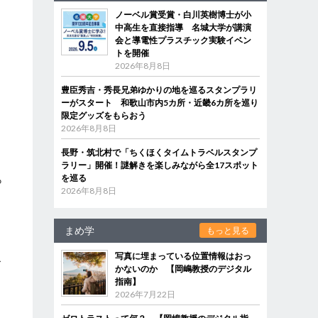
ノーベル賞受賞・白川英樹博士が小
中高生を直接指導 名城大学が講演
会と導電性プラスチック実験イベン
トを開催
2026年8月8日
豊臣秀吉・秀長兄弟ゆかりの地を巡るスタンプラリ
ーがスタート 和歌山市内5カ所・近畿6カ所を巡り
限定グッズをもらおう
2026年8月8日
長野・筑北村で「ちくほくタイムトラベルスタンプ
ラリー」開催！謎解きを楽しみながら全17スポット
ら
を巡る
2026年8月8日
まめ学
もっと見る
写真に埋まっている位置情報はおっ
で
かないのか 【岡嶋教授のデジタル
指南】
2026年7月22日