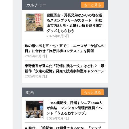
カルチャー
もっと見る
豊臣秀吉・秀長兄弟ゆかりの地を巡
るスタンプラリーがスタート 和歌
山市内5カ所・近畿6カ所を巡り限定
グッズをもらおう
2026年8月8日
旅の思い出を五・七・五で！ エースが「かばんの
日」に合わせ「旅行川柳コンテスト」を開催
2026年8月7日
東野圭吾が選んだ「記憶に残る一文」はどれ？ 最
新作『永遠の記憶』発売で読者参加型キャンペーン
2026年8月7日
動画
もっと見る
「100歳現役」目指すシニア1500人
が集結 マンション管理代務員イベ
ント「うぇるねすシップ」
2026年8月4日
っ
AI時代、「暗黙知」は継承できるのか 「デジブ