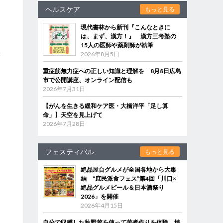
ヘルスケア
もっと見る
現代書林から新刊『こんなときに
は、まず、漢方！』 漢方三考塾の
15人の医師や薬剤師が執筆
2026年8月5日
贅
重症筋無力症への正しい知識と理解を 8月8日広島
市で公開講座、オンライン配信も
2026年7月31日
【がんを生きる緩和ケア医・大橋洋平「足し算
命」】天空を見上げて
2026年7月28日
フェスティバル
もっと見る
絶品屋台グルメが全国各地から大集
結 “庶民派食フェス”第4回「川口×
絶品グルメビール＆日本酒祭り
2026」を開催
2026年4月15日
自分で収穫した秋野菜を使って芋煮作りを体験 埼