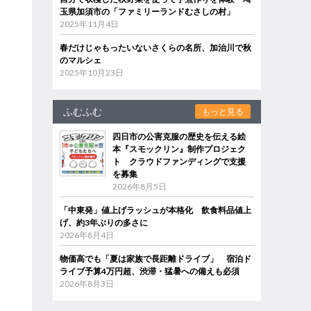
玉県加須市の「ファミリーランドむさしの村」
2025年11月4日
春だけじゃもったいないさくらの名所、加治川で秋
のマルシェ
2025年10月23日
ふむふむ
もっと見る
四日市の公害克服の歴史を伝える絵
本『スモックリン』制作プロジェク
ト クラウドファンディングで支援
を募集
2026年8月5日
「中東発」値上げラッシュが本格化 飲食料品値上
げ、約3年ぶりの多さに
2026年8月4日
物価高でも「夏は家族で長距離ドライブ」 宿泊ド
ライブ予算4万円超、渋滞・猛暑への備えも必須
2026年8月3日