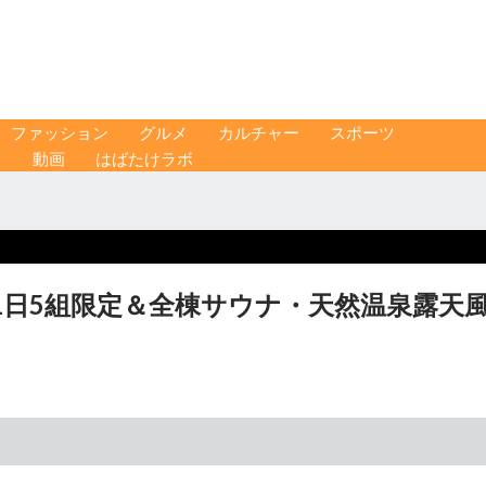
ファッション
グルメ
カルチャー
スポーツ
ス
動画
はばたけラボ
1日5組限定＆全棟サウナ・天然温泉露天