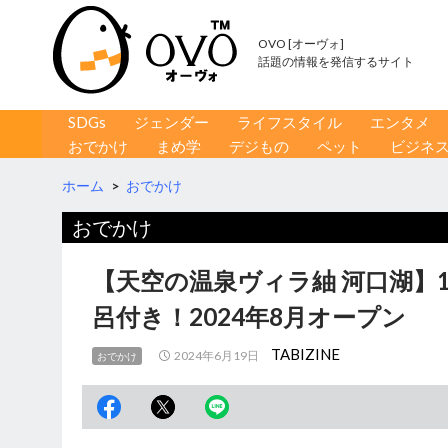
OVO [オーヴォ]
話題の情報を発信するサイト
コンテンツへ移動
検
SDGs
ジェンダー
ライフスタイル
エンタメ
索
おでかけ
まめ学
デジもの
ペット
ビジネ
ホーム
>
おでかけ
おでかけ
【天空の温泉ヴィラ紬 河口湖】
呂付き！2024年8月オープン
TABIZINE
2024年6月19日
おでかけ