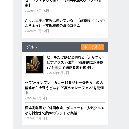
ゼロトラストって何？ 【岡嶋教授のデジタル指
南】
2026年6月18日
きっと大平元首相は泣いている 【政眼鏡（せいが
んきょう）－本田雅俊の政治コラム】
2026年6月10日
グルメ
もっと見る
ビールだけ飲むと倒れる「ふらつく
ビアグラス」発売 “強制的に水を飲
む”仕掛けで適正飲酒を後押し
2026年8月7日
セブン‐イレブン、カレー15商品を一斉投入 名店
監修から冷製うどんまで“夏のカレーフェス”を開催
中
2026年8月6日
横浜高島屋で「韓国市場」がスタート 人気グルメ
から雑貨まで約30ブランドが集結
2026年8月5日