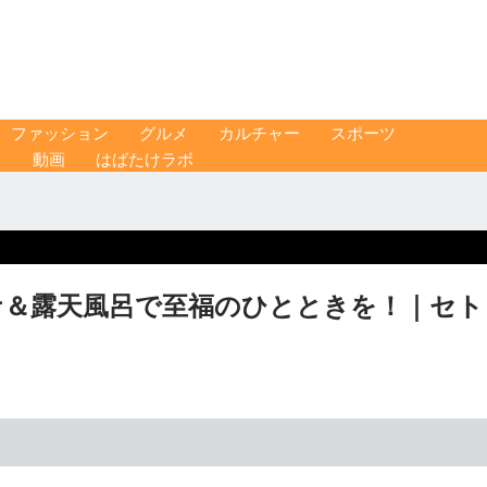
ファッション
グルメ
カルチャー
スポーツ
ス
動画
はばたけラボ
ナ＆露天風呂で至福のひとときを！｜セト