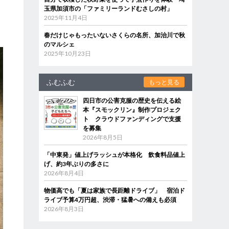
玉県加須市の「ファミリーランドむさしの村」
2025年11月4日
春だけじゃもったいないさくらの名所、加治川で秋
のマルシェ
2025年10月23日
ふむふむ
もっと見る
四日市の公害克服の歴史を伝える絵
本『スモックリン』制作プロジェク
ト クラウドファンディングで支援
を募集
2026年8月5日
「中東発」値上げラッシュが本格化 飲食料品値上
げ、約3年ぶりの多さに
2026年8月4日
物価高でも「夏は家族で長距離ドライブ」 宿泊ド
ライブ予算4万円超、渋滞・猛暑への備えも必須
2026年8月3日