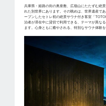
兵庫県・姫路の街の奥座敷、広嶺山にたたずむ絶景
れた別世界にあります。その眺めは、世界遺産である
ープンしたセトレ初の絶景サウナ付き客室「TOTO
泊者が滞在中に貸切で利用できる、テーマが異なる4つ
ます。心身ともに癒やされる、特別なサウナ体験を