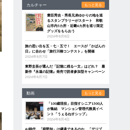
カルチャー
もっと見る
豊臣秀吉・秀長兄弟ゆかりの地を巡
るスタンプラリーがスタート 和歌
山市内5カ所・近畿6カ所を巡り限定
グッズをもらおう
2026年8月8日
旅の思い出を五・七・五で！ エースが「かばんの
日」に合わせ「旅行川柳コンテスト」を開催
2026年8月7日
東野圭吾が選んだ「記憶に残る一文」はどれ？ 最
新作『永遠の記憶』発売で読者参加型キャンペーン
2026年8月7日
動画
もっと見る
「100歳現役」目指すシニア1500人
が集結 マンション管理代務員イベ
ント「うぇるねすシップ」
2026年8月4日
AI時代、「暗黙知」は継承できるのか 「デジブ