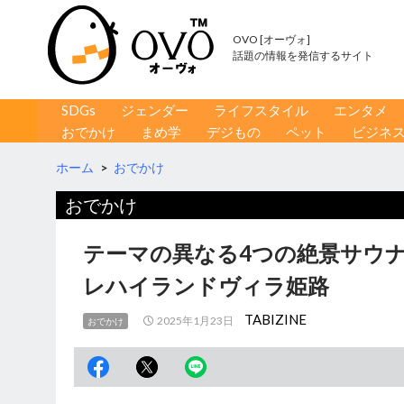
OVO [オーヴォ]
話題の情報を発信するサイト
コンテンツへ移動
検
SDGs
ジェンダー
ライフスタイル
エンタメ
索
おでかけ
まめ学
デジもの
ペット
ビジネ
ホーム
>
おでかけ
おでかけ
テーマの異なる4つの絶景サウ
レハイランドヴィラ姫路
TABIZINE
2025年1月23日
おでかけ