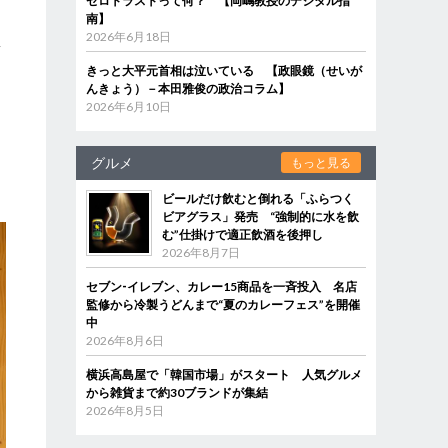
ゼロトラストって何？ 【岡嶋教授のデジタル指
南】
2026年6月18日
景
きっと大平元首相は泣いている 【政眼鏡（せいが
んきょう）－本田雅俊の政治コラム】
2026年6月10日
グルメ
に
もっと見る
ビールだけ飲むと倒れる「ふらつく
ビアグラス」発売 “強制的に水を飲
む”仕掛けで適正飲酒を後押し
2026年8月7日
セブン‐イレブン、カレー15商品を一斉投入 名店
監修から冷製うどんまで“夏のカレーフェス”を開催
中
2026年8月6日
横浜高島屋で「韓国市場」がスタート 人気グルメ
から雑貨まで約30ブランドが集結
2026年8月5日