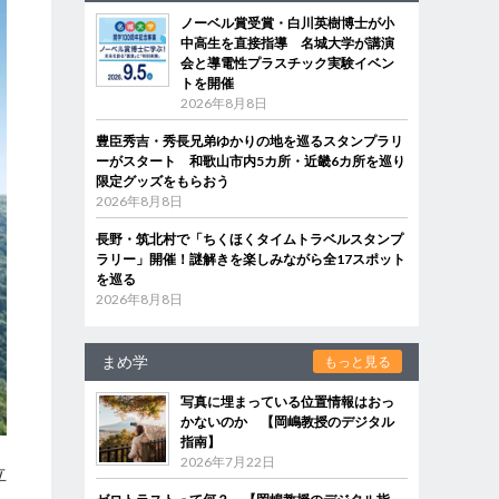
ノーベル賞受賞・白川英樹博士が小
中高生を直接指導 名城大学が講演
会と導電性プラスチック実験イベン
トを開催
2026年8月8日
豊臣秀吉・秀長兄弟ゆかりの地を巡るスタンプラリ
ーがスタート 和歌山市内5カ所・近畿6カ所を巡り
限定グッズをもらおう
2026年8月8日
長野・筑北村で「ちくほくタイムトラベルスタンプ
ラリー」開催！謎解きを楽しみながら全17スポット
を巡る
2026年8月8日
まめ学
もっと見る
写真に埋まっている位置情報はおっ
かないのか 【岡嶋教授のデジタル
指南】
2026年7月22日
立