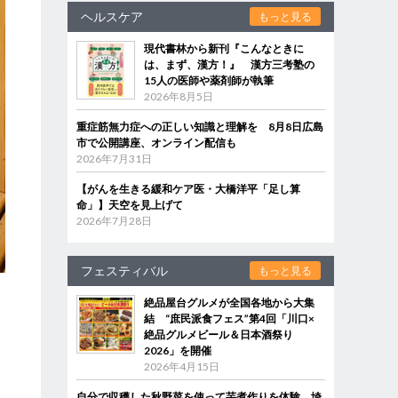
ヘルスケア
もっと見る
現代書林から新刊『こんなときに
は、まず、漢方！』 漢方三考塾の
15人の医師や薬剤師が執筆
2026年8月5日
重症筋無力症への正しい知識と理解を 8月8日広島
市で公開講座、オンライン配信も
2026年7月31日
【がんを生きる緩和ケア医・大橋洋平「足し算
命」】天空を見上げて
2026年7月28日
フェスティバル
もっと見る
絶品屋台グルメが全国各地から大集
結 “庶民派食フェス”第4回「川口×
絶品グルメビール＆日本酒祭り
2026」を開催
2026年4月15日
自分で収穫した秋野菜を使って芋煮作りを体験 埼