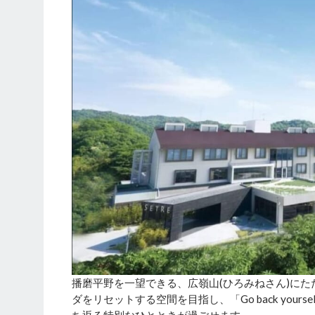
播磨平野を一望できる、広嶺山(ひろみねさん)に
ダをリセットする空間を目指し、「Go back you