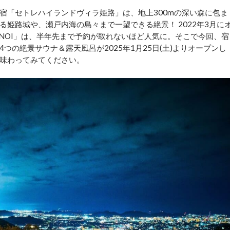
宿「セトレハイランドヴィラ姫路」は、地上300mの深い森に包ま
姫路城や、瀬戸内海の島々まで一望できる絶景！ 2022年3月に
NOI」は、半年先まで予約が取れないほど人気に。そこで今回、宿
の絶景サウナ＆露天風呂が2025年1月25日(土)よりオープンし
味わってみてください。