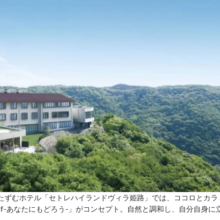
たたずむホテル「セトレハイランドヴィラ姫路」では、ココロとカラ
rself-あなたにもどろう-」がコンセプト。自然と調和し、自分自身に