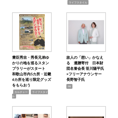
,
ライフスタイル
豊臣秀吉・秀長兄弟ゆ
故人の「想い」かなえ
かりの地を巡るスタン
る 遺贈寄付 日本財
プラリーがスタート
団名誉会長 笹川陽平氏
和歌山市内5カ所・近畿
×フリーアナウンサー
6カ所を巡り限定グッズ
長野智子氏
をもらおう
PR
,
,
カルチャー
ライフスタイ
ル