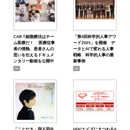
CAR T細胞療法はチー
「第4回科学的人事アワ
ム医療だ！ 医療従事
ード2025」を開催 デ
者の情熱、患者さんの
ータとAIで変わる人事
思いを伝えるドキュメ
戦略 科学的人事の最
ンタリー動画を公開中
新事例
PR
PR
「ことだま」宿る羽生
HIV/エイズにまつわる6