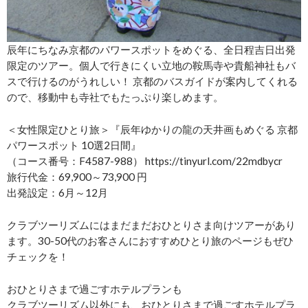
辰年にちなみ京都のパワースポットをめぐる、全日程吉日出発
限定のツアー。個人で行きにくい立地の鞍馬寺や貴船神社もバ
スで行けるのがうれしい！ 京都のバスガイドが案内してくれる
ので、移動中も寺社でもたっぷり楽しめます。
＜女性限定ひとり旅＞『辰年ゆかりの龍の天井画もめぐる 京都
パワースポット 10選2日間』
（コース番号：F4587-988） https://tinyurl.com/22mdbycr
旅行代金：69,900～73,900 円
出発設定：6月～12月
クラブツーリズムにはまだまだおひとりさま向けツアーがあり
ます。30-50代のお客さんにおすすめひとり旅のページもぜひ
チェックを！
おひとりさまで過ごすホテルプランも
クラブツーリズム以外にも、おひとりさまで過ごすホテルプラ