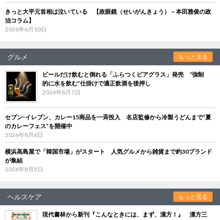
きっと大平元首相は泣いている 【政眼鏡（せいがんきょう）－本田雅俊の政
治コラム】
2026年6月10日
グルメ
もっと見る
ビールだけ飲むと倒れる「ふらつくビアグラス」発売 “強制
的に水を飲む”仕掛けで適正飲酒を後押し
2026年8月7日
セブン‐イレブン、カレー15商品を一斉投入 名店監修から冷製うどんまで“夏
のカレーフェス”を開催中
2026年8月6日
横浜高島屋で「韓国市場」がスタート 人気グルメから雑貨まで約30ブランド
が集結
2026年8月5日
ヘルスケア
もっと見る
現代書林から新刊『こんなときには、まず、漢方！』 漢方三