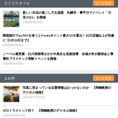
ライフスタイル
もっと見る
新しい水辺の過ごし方を提案 札幌市・豊平川でイベント「川
見2026」を開催
2026年8月9日
韓国旅行でau PAYを使うとPontaポイント最大20％還元！30万店舗以上が対象
に【9月30日まで】
2026年8月8日
ノーベル賞受賞・白川英樹博士が小中高生を直接指導 名城大学が講演会と導
電性プラスチック実験イベントを開催
2026年8月8日
まめ学
もっと見る
写真に埋まっている位置情報はおっかないのか 【岡嶋教授の
デジタル指南】
2026年7月22日
ゼロトラストって何？ 【岡嶋教授のデジタル指南】
2026年6月18日