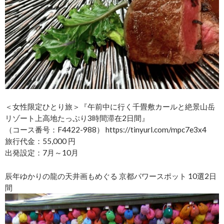
＜女性限定ひとり旅＞『午前中に行く千畳敷カールと絶景山岳
リゾート上高地たっぷり3時間滞在2日間』
（コース番号：F4422-988） https://tinyurl.com/mpc7e3x4
旅行代金：55,000 円
出発設定：7月～10月
辰年ゆかりの龍の天井画もめぐる 京都パワースポット 10選2日
間