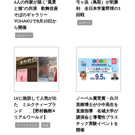
6人の作家が描く“風景
弓ヶ浜（鳥取）が初勝
と猫”の共演 歌舞伎座
利 全日本学童野球の1
そばのギャラリー
回戦
YOHAKUで8月20日か
,
スポーツ
ら開催
,
カルチャー
LVに敗訴して人気が出
ノーベル賞受賞・白川
た ミルクティーブラ
英樹博士が小中高生を
ンド 【野村義樹✕
直接指導 名城大学が
リアルワールド】
講演会と導電性プラス
チック実験イベントを
,
,
ライフスタイル
社会
開催