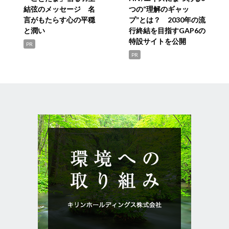
結弦のメッセージ 名
つの“理解のギャッ
言がもたらす心の平穏
プ”とは？ 2030年の流
と潤い
行終結を目指すGAP6の
特設サイトを公開
PR
PR