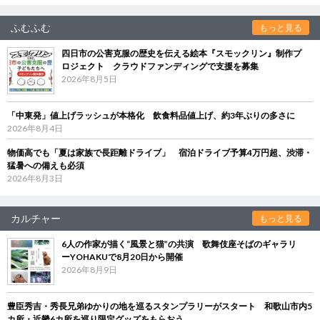
ふむふむ
もっと見る
四日市の公害克服の歴史を伝える絵本『スモックリン』制作プ
ロジェクト クラウドファンディングで支援を募集
2026年8月5日
「中東発」値上げラッシュが本格化 飲食料品値上げ、約3年ぶりの多さに
2026年8月4日
物価高でも「夏は家族で長距離ドライブ」 宿泊ドライブ予算4万円超、渋滞・
猛暑への備えも必須
2026年8月3日
カルチャー
もっと見る
6人の作家が描く“風景と猫”の共演 歌舞伎座そばのギャラリ
ーYOHAKUで8月20日から開催
2026年8月9日
豊臣秀吉・秀長兄弟ゆかりの地を巡るスタンプラリーがスタート 和歌山市内5
カ所・近畿6カ所を巡り限定グッズをもらおう