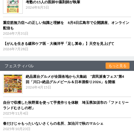
考塾の15人の医師や薬剤師が執筆
2026年8月5日
重症筋無力症への正しい知識と理解を 8月8日広島市で公開講座、オンライン
配信も
2026年7月31日
【がんを生きる緩和ケア医・大橋洋平「足し算命」】天空を見上げて
2026年7月28日
フェスティバル
もっと見る
絶品屋台グルメが全国各地から大集結 “庶民派食フェス”第4
回「川口×絶品グルメビール＆日本酒祭り2026」を開催
2026年4月15日
自分で収穫した秋野菜を使って芋煮作りを体験 埼玉県加須市の「ファミリー
ランドむさしの村」
2025年11月4日
春だけじゃもったいないさくらの名所、加治川で秋のマルシェ
2025年10月23日