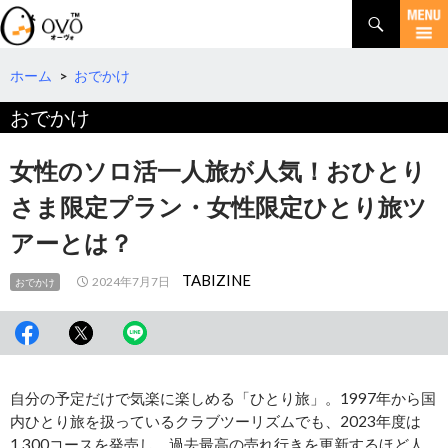
検
索
コ
ン
テ
ホーム
>
おでかけ
ン
おでかけ
ツ
へ
移
女性のソロ活一人旅が人気！おひとり
動
さま限定プラン・女性限定ひとり旅ツ
アーとは？
TABIZINE
2024年7月7日
おでかけ
自分の予定だけで気楽に楽しめる「ひとり旅」。1997年から国
内ひとり旅を扱っているクラブツーリズムでも、2023年度は
1,300コースを発売し、過去最高の売れ行きを更新するほど人