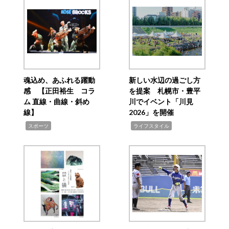
魂込め、あふれる躍動
新しい水辺の過ごし方
感 【正田裕生 コラ
を提案 札幌市・豊平
ム 直線・曲線・斜め
川でイベント「川見
線】
2026」を開催
,
,
スポーツ
ライフスタイル