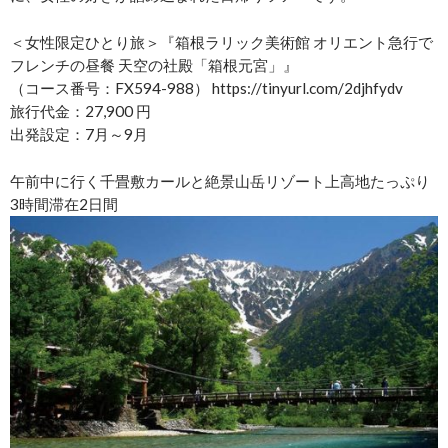
＜女性限定ひとり旅＞『箱根ラリック美術館 オリエント急行で
フレンチの昼餐 天空の社殿「箱根元宮」』
（コース番号：FX594-988） https://tinyurl.com/2djhfydv
旅行代金：27,900 円
出発設定：7月～9月
午前中に行く千畳敷カールと絶景山岳リゾート上高地たっぷり
3時間滞在2日間