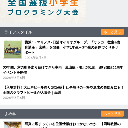
ライフスタイル
もっと見る
横浜F・マリノス×日清オイリオグループ、「サッカー教室&食
育講座 in 宮崎」を開催 小学1年生～3年生の身体づくりをサ
ポート
2026年8月6日
55年間、京の街を走り続けてきた車両 嵐山線・モボ301形、運行開始55周年
イベントを開催
2026年8月6日
【入場無料！大江戸ビール祭り2026秋】仕事帰りの一杯や週末の昼飲みにも！
全国のクラフトビールが大集合｜品川
2026年8月6日
まめ学
もっと見る
写真に埋まっている位置情報はおっかないのか 【岡嶋教授の