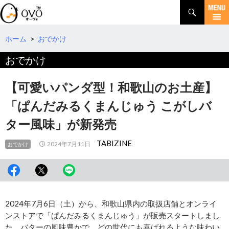
検
索
コ
ン
テ
ホーム
>
おでかけ
ン
おでかけ
ツ
へ
移
【可愛いパンダ型！和歌山のお土産】
動
「ぱんだみるくまんじゅう こがしバ
ター風味」が新発売
TABIZINE
2024年7月11日
おでかけ
2024年7月6日（土）から、和歌山県内の取扱店舗とオンライ
ンストアで「ぱんだみるくまんじゅう」が販売スタートしまし
た。バターの風味豊かで、どの世代にも喜ばれるような味わい