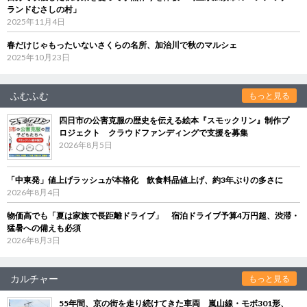
ランドむさしの村」
2025年11月4日
春だけじゃもったいないさくらの名所、加治川で秋のマルシェ
2025年10月23日
ふむふむ
もっと見る
四日市の公害克服の歴史を伝える絵本『スモックリン』制作プ
ロジェクト クラウドファンディングで支援を募集
2026年8月5日
「中東発」値上げラッシュが本格化 飲食料品値上げ、約3年ぶりの多さに
2026年8月4日
物価高でも「夏は家族で長距離ドライブ」 宿泊ドライブ予算4万円超、渋滞・
猛暑への備えも必須
2026年8月3日
カルチャー
もっと見る
55年間、京の街を走り続けてきた車両 嵐山線・モボ301形、