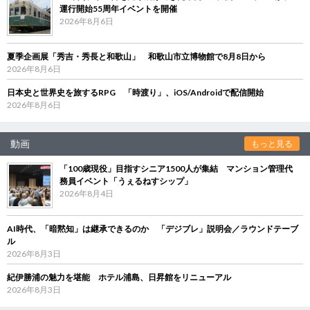
運行開始55周年イベントを開催
2026年8月6日
夏季企画展「秀吉・秀長と和歌山」 和歌山市立博物館で8月8日から
2026年8月6日
日本史と世界史を旅するRPG 「時渡り」、iOS/Androidで配信開始
2026年8月6日
動画
もっと見る
「100歳現役」目指すシニア1500人が集結 マンション管理代
務員イベント「うぇるねすシップ」
2026年8月4日
AI時代、「暗黙知」は継承できるのか 「デジブレ」説明会／ラウンドテーブ
ル
2026年8月3日
紀伊勝浦の魅力を堪能 ホテル浦島、日昇館をリニューアル
2026年8月3日