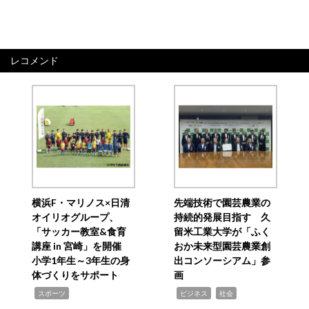
レコメンド
横浜F・マリノス×日清
先端技術で園芸農業の
オイリオグループ、
持続的発展目指す 久
「サッカー教室&食育
留米工業大学が「ふく
講座 in 宮崎」を開催
おか未来型園芸農業創
小学1年生～3年生の身
出コンソーシアム」参
体づくりをサポート
画
,
,
,
スポーツ
ビジネス
社会