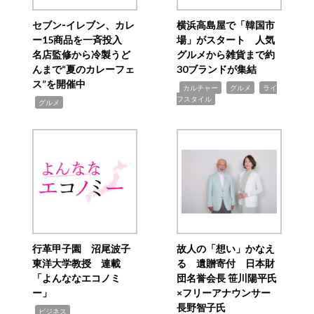
セブン‐イレブン、カレ
横浜高島屋で「韓国市
ー15商品を一斉投入
場」がスタート 人気
名店監修から冷製うど
グルメから雑貨まで約
んまで“夏のカレーフェ
30ブランドが集結
ス”を開催中
,
,
,
カルチャー
グルメ
ライ
フスタイル
,
グルメ
行革甲子園 沼尾波子
故人の「想い」かなえ
東洋大学教授 連載
る 遺贈寄付 日本財
「よんななエコノミ
団名誉会長 笹川陽平氏
ー」
×フリーアナウンサー
長野智子氏
,
ビジネス