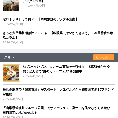
デジタル指南】
2026年7月22日
ゼロトラストって何？ 【岡嶋教授のデジタル指南】
2026年6月18日
きっと大平元首相は泣いている 【政眼鏡（せいがんきょう）－本田雅俊の政
治コラム】
2026年6月10日
グルメ
もっと見る
セブン‐イレブン、カレー15商品を一斉投入 名店監修から冷
製うどんまで“夏のカレーフェス”を開催中
2026年8月6日
横浜高島屋で「韓国市場」がスタート 人気グルメから雑貨まで約30ブランド
が集結
2026年8月5日
「山梨県笛吹川フルーツ公園」でサマーフェス 富士山を眺めながら水遊び、
季節限定の桃のかき氷も
2026年8月3日