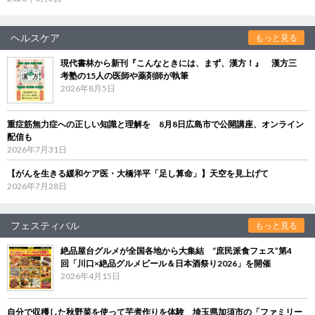
ヘルスケア
もっと見る
現代書林から新刊『こんなときには、まず、漢方！』 漢方三
考塾の15人の医師や薬剤師が執筆
2026年8月5日
重症筋無力症への正しい知識と理解を 8月8日広島市で公開講座、オンライン
配信も
2026年7月31日
【がんを生きる緩和ケア医・大橋洋平「足し算命」】天空を見上げて
2026年7月28日
フェスティバル
もっと見る
絶品屋台グルメが全国各地から大集結 “庶民派食フェス”第4
回「川口×絶品グルメビール＆日本酒祭り2026」を開催
2026年4月15日
自分で収穫した秋野菜を使って芋煮作りを体験 埼玉県加須市の「ファミリー