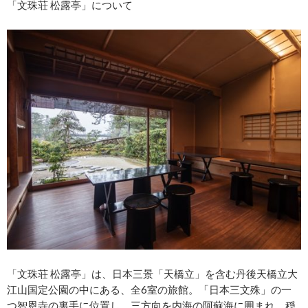
「文珠荘 松露亭」について
「文珠荘 松露亭」は、日本三景「天橋立」を含む丹後天橋立大
江山国定公園の中にある、全6室の旅館。「日本三文殊」の一
つ智恩寺の裏手に位置し、三方向を内海の阿蘇海に囲まれ、穏