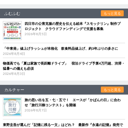
ふむふむ
もっと見る
四日市の公害克服の歴史を伝える絵本『スモックリン』制作プ
ロジェクト クラウドファンディングで支援を募集
2026年8月5日
「中東発」値上げラッシュが本格化 飲食料品値上げ、約3年ぶりの多さに
2026年8月4日
物価高でも「夏は家族で長距離ドライブ」 宿泊ドライブ予算4万円超、渋滞・
猛暑への備えも必須
2026年8月3日
カルチャー
もっと見る
旅の思い出を五・七・五で！ エースが「かばんの日」に合わ
せ「旅行川柳コンテスト」を開催
2026年8月7日
東野圭吾が選んだ「記憶に残る一文」はどれ？ 最新作『永遠の記憶』発売で