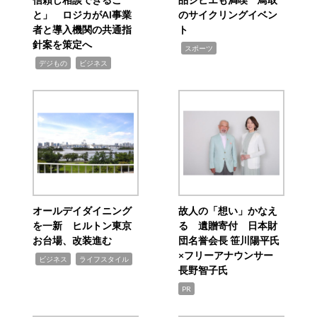
と」 ロジカがAI事業
のサイクリングイベン
者と導入機関の共通指
ト
針案を策定へ
,
スポーツ
,
,
デジもの
ビジネス
オールデイダイニング
故人の「想い」かなえ
を一新 ヒルトン東京
る 遺贈寄付 日本財
お台場、改装進む
団名誉会長 笹川陽平氏
×フリーアナウンサー
,
,
ビジネス
ライフスタイル
長野智子氏
PR