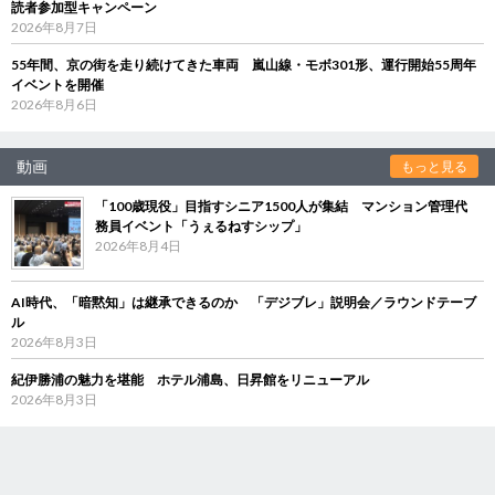
読者参加型キャンペーン
2026年8月7日
55年間、京の街を走り続けてきた車両 嵐山線・モボ301形、運行開始55周年
イベントを開催
2026年8月6日
動画
もっと見る
「100歳現役」目指すシニア1500人が集結 マンション管理代
務員イベント「うぇるねすシップ」
2026年8月4日
AI時代、「暗黙知」は継承できるのか 「デジブレ」説明会／ラウンドテーブ
ル
2026年8月3日
紀伊勝浦の魅力を堪能 ホテル浦島、日昇館をリニューアル
2026年8月3日