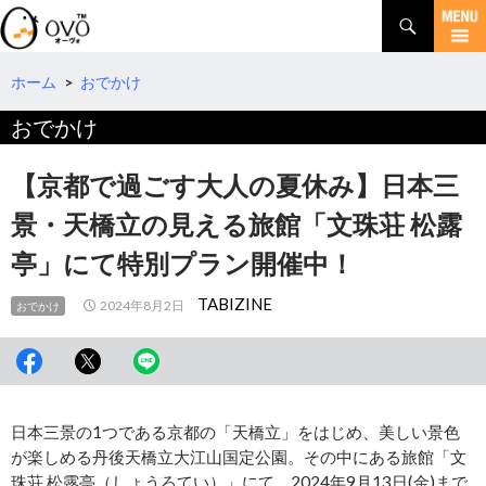
検
索
コ
ン
テ
ホーム
>
おでかけ
ン
おでかけ
ツ
へ
移
【京都で過ごす大人の夏休み】日本三
動
景・天橋立の見える旅館「文珠荘 松露
亭」にて特別プラン開催中！
TABIZINE
2024年8月2日
おでかけ
日本三景の1つである京都の「天橋立」をはじめ、美しい景色
が楽しめる丹後天橋立大江山国定公園。その中にある旅館「文
珠荘 松露亭（しょうろてい）」にて、2024年9月13日(金)まで