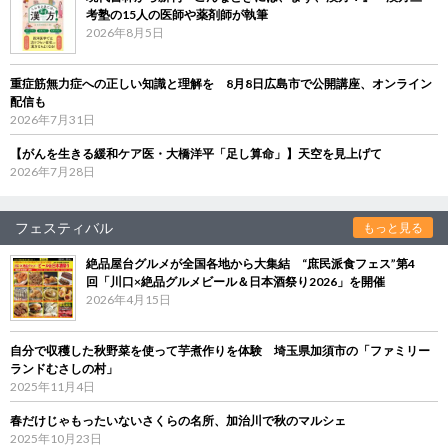
考塾の15人の医師や薬剤師が執筆
2026年8月5日
重症筋無力症への正しい知識と理解を 8月8日広島市で公開講座、オンライン
配信も
2026年7月31日
【がんを生きる緩和ケア医・大橋洋平「足し算命」】天空を見上げて
2026年7月28日
フェスティバル
もっと見る
絶品屋台グルメが全国各地から大集結 “庶民派食フェス”第4
回「川口×絶品グルメビール＆日本酒祭り2026」を開催
2026年4月15日
自分で収穫した秋野菜を使って芋煮作りを体験 埼玉県加須市の「ファミリー
ランドむさしの村」
2025年11月4日
春だけじゃもったいないさくらの名所、加治川で秋のマルシェ
2025年10月23日