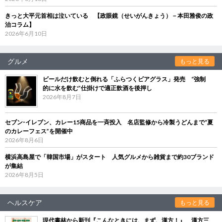
きっと大平元首相は泣いている 【政眼鏡（せいがんきょう）－本田雅俊の政
治コラム】
2026年6月10日
グルメ
もっと見る
ビールだけ飲むと倒れる「ふらつくビアグラス」発売 “強制
的に水を飲む”仕掛けで適正飲酒を後押し
2026年8月7日
セブン‐イレブン、カレー15商品を一斉投入 名店監修から冷製うどんまで“夏
のカレーフェス”を開催中
2026年8月6日
横浜高島屋で「韓国市場」がスタート 人気グルメから雑貨まで約30ブランド
が集結
2026年8月5日
ヘルスケア
もっと見る
現代書林から新刊『こんなときには、まず、漢方！』 漢方三