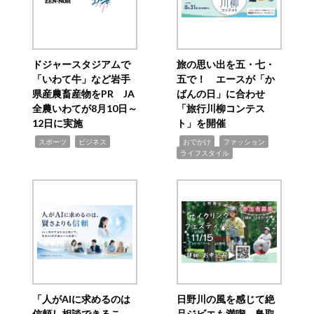
ドジャースタジアムで
旅の思い出を五・七・
「いわて牛」など岩手
五で！ エースが「か
県産農畜産物をPR JA
ばんの日」に合わせ
全農いわてが8月10日～
「旅行川柳コンテス
12日に実施
ト」を開催
,
,
,
,
,
スポーツ
ビジネス
おでかけ
ファッション
ライフスタイル
「人がAIに求めるのは
日野川の風を感じて絶
信頼し相談できるこ
品ジビエも満喫 鳥取