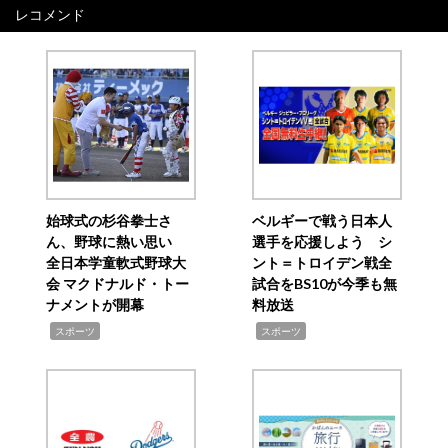
レコメンド
始球式の杉谷拳士さ
ベルギーで戦う日本人
ん、野球に熱い思い
選手を応援しよう シ
全日本学童軟式野球大
ント＝トロイデン戦全
会 マクドナルド・トー
試合をBS10が今季も無
ナメントが開幕
料放送
,
,
スポーツ
スポーツ