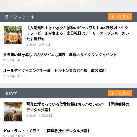
ライフスタイル
もっと見る
【入場無料！けやきひろば秋のビール祭り】300種類以上のク
ラフトビールが集まる！土日祝日はアーリーオープンも｜さい
たま新都心
2026年8月7日
日野川の風を感じて絶品ジビエも満喫 鳥取のサイクリングイベント
2026年8月7日
オールデイダイニングを一新 ヒルトン東京お台場、改装進む
2026年8月7日
まめ学
もっと見る
写真に埋まっている位置情報はおっかないのか 【岡嶋教授の
デジタル指南】
2026年7月22日
ゼロトラストって何？ 【岡嶋教授のデジタル指南】
2026年6月18日